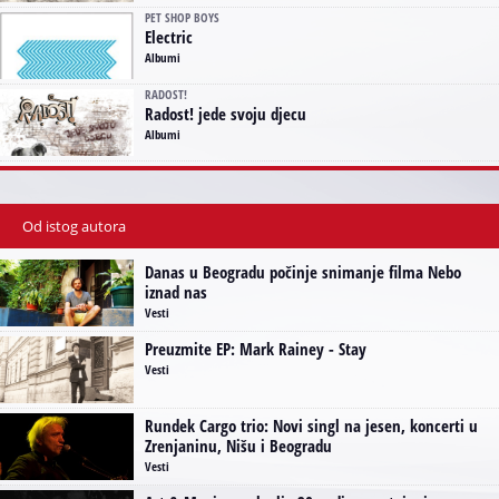
PET SHOP BOYS
Electric
Albumi
RADOST!
Radost! jede svoju djecu
Albumi
Od istog autora
Danas u Beogradu počinje snimanje filma Nebo
iznad nas
Vesti
Preuzmite EP: Mark Rainey - Stay
Vesti
Rundek Cargo trio: Novi singl na jesen, koncerti u
Zrenjaninu, Nišu i Beogradu
Vesti