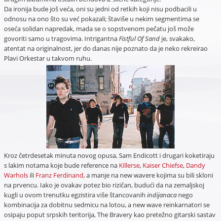
Da ironija bude još veća, oni su jedni od retkih koji nisu podbacili u
odnosu na ono što su već pokazali; štaviše u nekim segmentima se
oseća solidan napredak, mada se o sopstvenom pečatu još može
govoriti samo u tragovima. Intrigantna
Fistful Of Sand
je, svakako,
atentat na originalnost, jer do danas nije poznato da je neko rekreirao
Plavi Orkestar u takvom ruhu.
Kroz četrdesetak minuta novog opusa, Sam Endicott i drugari koketiraju
s lakim notama koje bude reference na
Killerse
,
Kaiser Chiefse
,
Dandy
Warhols
ili
Franz Ferdinand
, a manje na new wavere kojima su bili skloni
na prvencu. Iako je ovakav potez bio rizičan, budući da na zemaljskoj
kugli u ovom trenutku egzistira više štancovanih
indijanaca
nego
kombinacija za dobitnu sedmicu na lotou, a new wave reinkarnatori se
osipaju poput srpskih teritorija, The Bravery kao pretežno gitarski sastav