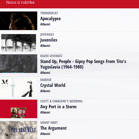
Novo iz rubrike
THUNDERCAT
Apocalypse
Albumi
JUVENILES
Juveniles
Albumi
RAZNI IZVOĐAČI
Stand Up, People - Gipsy Pop Songs From Tito's
Yugoslavia (1964-1980)
Albumi
MARNIE
Crystal World
Albumi
SCOTT & CHARLENE'S WEDDING
Any Port in a Storm
Albumi
GRANT HART
The Argument
Albumi