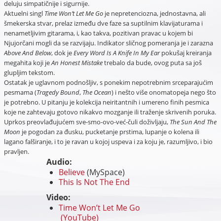
deluju simpatičnije i sigurnije.
Aktuelni singl
Time Won’t Let Me Go
je nepretenciozna, jednostavna, ali
šmekerska stvar, prelaz između dve faze sa suptilnim klavijaturama i
nenametljivim gitarama, i, kao takva, pozitivan pravac u kojem bi
Njujorčani mogli da se razvijaju. Indikator sličnog pomeranja je i zarazna
Above And Below
, dok je
Every Word Is A Knife In My Ear
pokušaj kreiranja
megahita koji je
An Honest Mistake
trebalo da bude, ovog puta sa još
glupljim tekstom.
Ostatak je uglavnom podnošljiv, s ponekim nepotrebnim srceparajućim
pesmama (
Tragedy Bound
,
The Ocean
) i nešto više onomatopeja nego što
je potrebno. U pitanju je kolekcija neiritantnih i umereno finih pesmica
koje ne zahtevaju gotovo nikakvo mozganje ili traženje skrivenih poruka.
Uprkos preovlađujućem sve-smo-ovo-već-čuli doživljaju,
The Sun And The
Moon
je pogodan za đusku, pucketanje prstima, lupanje o kolena ili
lagano falširanje, i to je ravan u kojoj uspeva i za koju je, razumljivo, i bio
pravljen.
Audio:
Believe
(MySpace)
This Is Not The End
Video:
Time Won’t Let Me Go
(YouTube)