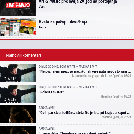
Art & Music proslavlja 20 godina postojanja
Vesti
Hvala na pažnji i doviđenja
Tema
Najnoviji komentari
DIVLJE GODINE: TOM WAITS – MUZIKA I MIT
“
Ne poznajem njegovu muziku, ali vise puta nego sto sam to zazeleo gledao sam njegove umjetnicke slike na raznim stranama interneta. Te stoga zakljucujem da je Tom Waits Lady Gaga muzike namrstenih, ma
Manekenke su glupe, da ili ne
(gost) u 08:28
DIVLJE GODINE: TOM WAITS – MUZIKA I MIT
“
Robert FoRster?
Slagalica
(gost) u 08:23
APOCALYPSE
“
Ovih par stvari odlično, šteta što je leto pri kraju, a kaput koji te vervoatno podseća na pirotski ćilim je iz tradicije Navaho indijanaca ;)
matilda
(gost) u 23:23
APOCALYPSE
“
Idemo dalje. Thundercat je car (shejk yerbuti )!