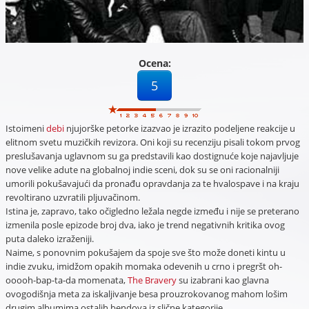
Ocena:
5
Istoimeni
debi
njujorške petorke izazvao je izrazito podeljene reakcije u
elitnom svetu muzičkih revizora. Oni koji su recenziju pisali tokom prvog
preslušavanja uglavnom su ga predstavili kao dostignuće koje najavljuje
nove velike adute na globalnoj indie sceni, dok su se oni racionalniji
umorili pokušavajući da pronađu opravdanja za te hvalospave i na kraju
revoltirano uzvratili pljuvačinom.
Istina je, zapravo, tako očigledno ležala negde između i nije se preterano
izmenila posle epizode broj dva, iako je trend negativnih kritika ovog
puta daleko izraženiji.
Naime, s ponovnim pokušajem da spoje sve što može doneti kintu u
indie zvuku, imidžom opakih momaka odevenih u crno i pregršt oh-
ooooh-bap-ta-da momenata,
The Bravery
su izabrani kao glavna
ovogodišnja meta za iskaljivanje besa prouzrokovanog mahom lošim
drugim albumima ostalih bendova iz slične kategorije.