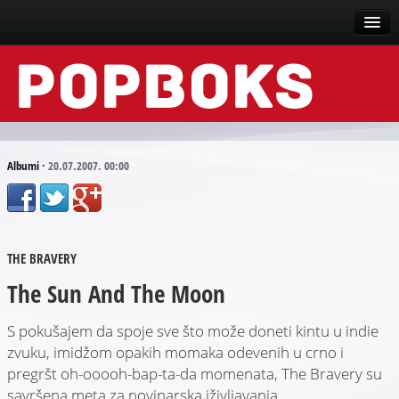
Vesti
Događaji
Recenzije
Albumi
·
20.07.2007. 00:00
Tekstovi
Top liste
THE BRAVERY
Scena
The Sun And The Moon
Arhive
S pokušajem da spoje sve što može doneti kintu u indie
zvuku, imidžom opakih momaka odevenih u crno i
pregršt oh-ooooh-bap-ta-da momenata, The Bravery su
savršena meta za novinarska iživljavanja