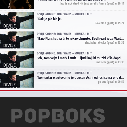
Jazz is not dead - it just smells funny
(gost) u 20:11
DIVLJE GODINE: TOM WAITS – MUZIKA I MIT
“
Dok je pio bio je.
Govedina
(gost) u 15:24
DIVLJE GODINE: TOM WAITS – MUZIKA I MIT
“
Bajo Florisha , ja bi to rekao obrnuto: Beefheart je za Waitsa, isto sto i Hendrix za Lenny Kravitza
shazkahulakopka
(gost) u 13:32
DIVLJE GODINE: TOM WAITS – MUZIKA I MIT
“
eh, tom vejts i mark i smit... ljudi koji bi muzici više doprineli da su radili kao vozači tramvaja u gsp-u.
maslcih
(gost) u 13:36
DIVLJE GODINE: TOM WAITS – MUZIKA I MIT
“
komentar o autovanju je upućen Aci, i odnosi se na ono drugo autovanje...'senzualnost Waitsa' ;)
go out
(gost) u 09:52