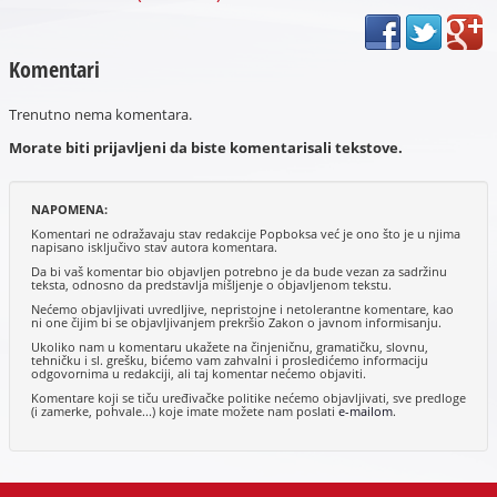
Komentari
Trenutno nema komentara.
Morate biti prijavljeni da biste komentarisali tekstove.
NAPOMENA:
Komentari ne odražavaju stav redakcije Popboksa već je ono što je u njima
napisano isključivo stav autora komentara.
Da bi vaš komentar bio objavljen potrebno je da bude vezan za sadržinu
teksta, odnosno da predstavlja mišljenje o objavljenom tekstu.
Nećemo objavljivati uvredljive, nepristojne i netolerantne komentare, kao
ni one čijim bi se objavljivanjem prekršio Zakon o javnom informisanju.
Ukoliko nam u komentaru ukažete na činjeničnu, gramatičku, slovnu,
tehničku i sl. grešku, bićemo vam zahvalni i prosledićemo informaciju
odgovornima u redakciji, ali taj komentar nećemo objaviti.
Komentare koji se tiču uređivačke politike nećemo objavljivati, sve predloge
(i zamerke, pohvale...) koje imate možete nam poslati
e-mailom
.