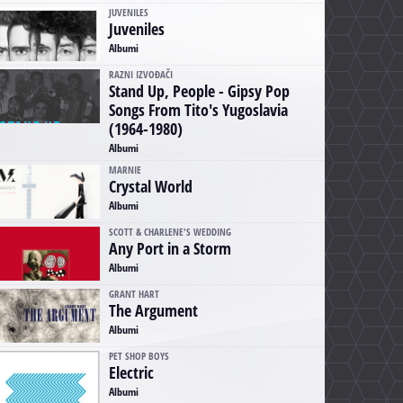
JUVENILES
Juveniles
Albumi
RAZNI IZVOĐAČI
Stand Up, People - Gipsy Pop
Songs From Tito's Yugoslavia
(1964-1980)
Albumi
MARNIE
Crystal World
Albumi
SCOTT & CHARLENE'S WEDDING
Any Port in a Storm
Albumi
GRANT HART
The Argument
Albumi
PET SHOP BOYS
Electric
Albumi