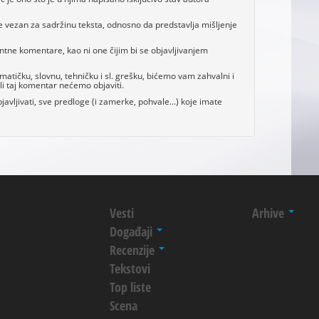
e vezan za sadržinu teksta, odnosno da predstavlja mišljenje
antne komentare, kao ni one čijim bi se objavljivanjem
tičku, slovnu, tehničku i sl. grešku, bićemo vam zahvalni i
i taj komentar nećemo objaviti.
avljivati, sve predloge (i zamerke, pohvale...) koje imate
Vesti
Arhive
Događaji
Recenzije
Tekstovi
Top liste
Scena