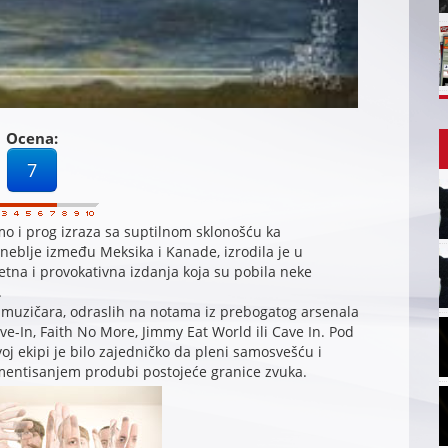
Ocena:
7
o i prog izraza sa suptilnom sklonošću ka
eblje između Meksika i Kanade, izrodila je u
etna i provokativna izdanja koja su pobila neke
.
 muzičara, odraslih na notama iz prebogatog arsenala
ve-In, Faith No More, Jimmy Eat World ili Cave In. Pod
oj ekipi je bilo zajedničko da pleni samosvešću i
entisanjem produbi postojeće granice zvuka.