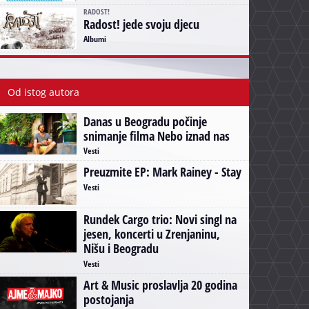
RADOST!
Radost! jede svoju djecu
Albumi
Od istog autora
Danas u Beogradu počinje
snimanje filma Nebo iznad nas
Vesti
Preuzmite EP: Mark Rainey - Stay
Vesti
Rundek Cargo trio: Novi singl na
jesen, koncerti u Zrenjaninu,
Nišu i Beogradu
Vesti
Art & Music proslavlja 20 godina
postojanja