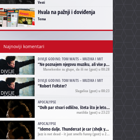
Vesti
Hvala na pažnji i doviđenja
Tema
Najnoviji komentari
DIVLJE GODINE: TOM WAITS – MUZIKA I MIT
“
Ne poznajem njegovu muziku, ali vise puta nego sto sam to zazeleo gledao sam njegove umjetnicke slike na raznim stranama interneta. Te stoga zakljucujem da je Tom Waits Lady Gaga muzike namrstenih, ma
Manekenke su glupe, da ili ne
(gost) u 08:28
DIVLJE GODINE: TOM WAITS – MUZIKA I MIT
“
Robert FoRster?
Slagalica
(gost) u 08:23
APOCALYPSE
“
Ovih par stvari odlično, šteta što je leto pri kraju, a kaput koji te vervoatno podseća na pirotski ćilim je iz tradicije Navaho indijanaca ;)
matilda
(gost) u 23:23
APOCALYPSE
“
Idemo dalje. Thundercat je car (shejk yerbuti )!
Jazz is not dead - it just smells funny
(gost) u 20:11