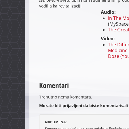
stenovitom
svetu obraslom rudimentnim produkt
vodilja ka revitalizaciji.
Audio:
In The M
(MySpace
The Great
Video:
The Diff
Medicine 
Dose (Yo
Komentari
Trenutno nema komentara.
Morate biti prijavljeni da biste komentarisali
NAPOMENA:
Komentari ne odražavaju stav redakcije Popboksa već 