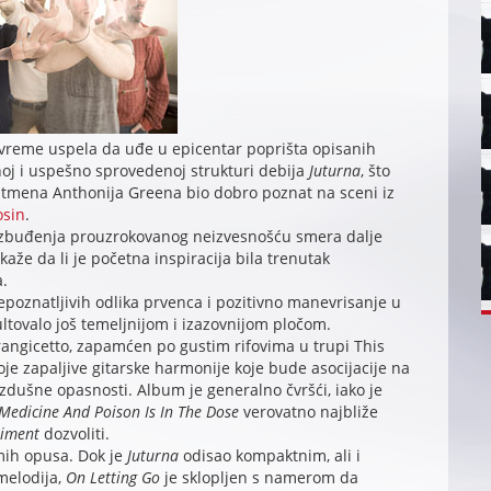
 vreme uspela da uđe u epicentar poprišta opisanih
enoj i uspešno sprovedenoj strukturi debija
Juturna
, što
rontmena Anthonija Greena bio dobro poznat na sceni iz
osin
.
 uzbuđenja prouzrokovanog neizvesnošću smera dalje
okaže da li je početna inspiracija bila trenutak
.
epoznatljivih odlika prvenca i pozitivno manevrisanje u
zultovalo još temeljnijom i izazovnijom pločom.
rangicetto, zapamćen po gustim rifovima u trupi This
oje zapaljive gitarske harmonije koje bude asocijacije na
dušne opasnosti. Album je generalno čvršći, iako je
Medicine And Poison Is In The Dose
verovatno najbliže
riment
dozvoliti.
mih opusa. Dok je
Juturna
odisao kompaktnim, ali i
melodija,
On Letting Go
je sklopljen s namerom da