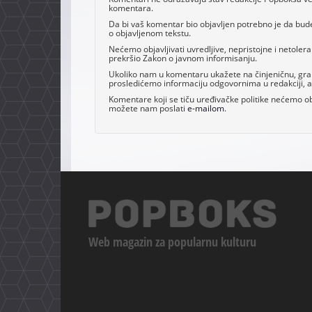
komentara.
Da bi vaš komentar bio objavljen potrebno je da bud
o objavljenom tekstu.
Nećemo objavljivati uvredljive, nepristojne i netoler
prekršio Zakon o javnom informisanju.
Ukoliko nam u komentaru ukažete na činjeničnu, grama
prosledićemo informaciju odgovornima u redakciji, al
Komentare koji se tiču uređivačke politike nećemo obj
možete nam poslati
e-mailom
.
Web magazin za popularnu kulturu