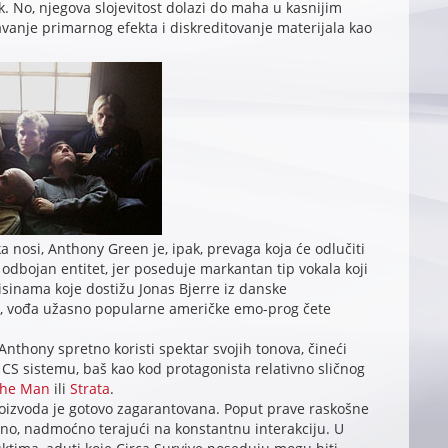
k. No, njegova slojevitost dolazi do maha u kasnijim
vanje primarnog efekta i diskreditovanje materijala kao
 nosi, Anthony Green je, ipak, prevaga koja će odlučiti
i odbojan entitet, jer poseduje markantan tip vokala koji
isinama koje dostižu Jonas Bjerre iz danske
, vođa užasno popularne američke emo-prog čete
nthony spretno koristi spektar svojih tonova, čineći
CS sistemu, baš kao kod protagonista relativno sličnog
The Man
ili
Strata
.
oizvoda je gotovo zagarantovana. Poput prave raskošne
eno, nadmoćno terajući na konstantnu interakciju. U