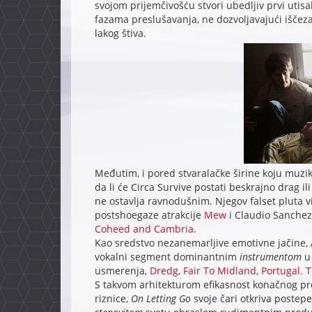
svojom prijemčivošću stvori ubedljiv prvi utisa
fazama preslušavanja, ne dozvoljavajući iščeza
lakog štiva.
Međutim, i pored stvaralačke širine koju muzika
da li će Circa Survive postati beskrajno drag il
ne ostavlja ravnodušnim. Njegov falset pluta v
postshoegaze atrakcije
Mew
i Claudio Sanchez
Coheed and Cambria
.
Kao sredstvo nezanemarljive emotivne jačine, A
vokalni segment dominantnim
instrumentom
u 
usmerenja,
Dredg
,
Fair To Midland
,
Portugal. 
S takvom arhitekturom efikasnost konačnog pr
riznice,
On Letting Go
svoje čari otkriva postep