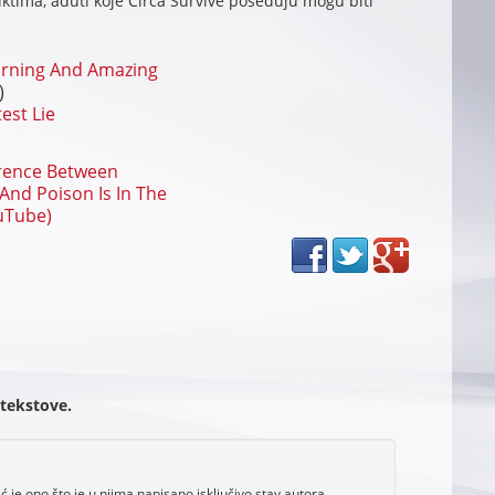
ima, aduti koje Circa Survive poseduju mogu biti
orning And Amazing
)
est Lie
erence Between
And Poison Is In The
uTube)
 tekstove.
je ono što je u njima napisano isključivo stav autora