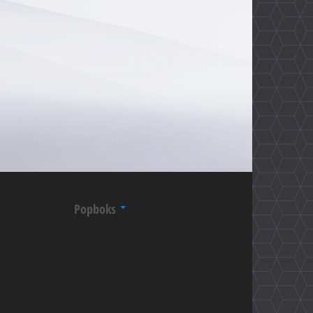
Popboks