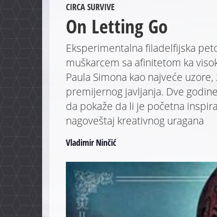
CIRCA SURVIVE
On Letting Go
Eksperimentalna filadelfijska pe
muškarcem sa afinitetom ka visok
Paula Simona kao najveće uzore, 
premijernog javljanja. Dve godine 
da pokaže da li je početna inspira
nagoveštaj kreativnog uragana
Vladimir Ninčić