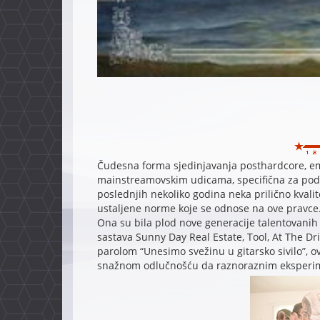
Čudesna forma sjedinjavanja posthardcore, em
mainstreamovskim udicama, specifična za podn
poslednjih nekoliko godina neka prilično kvalit
ustaljene norme koje se odnose na ove pravce
Ona su bila plod nove generacije talentovanih
sastava Sunny Day Real Estate, Tool, At The Dri
parolom “Unesimo svežinu u gitarsko sivilo”, ov
snažnom odlučnošću da raznoraznim eksperim