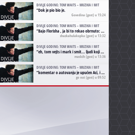
DIVLJE GODINE: TOM WAITS – MUZIKA I MIT
“
Dok je pio bio je.
Govedina
(gost) u 15:24
DIVLJE GODINE: TOM WAITS – MUZIKA I MIT
“
Bajo Florisha , ja bi to rekao obrnuto: Beefheart je za Waitsa, isto sto i Hendrix za Lenny Kravitza
shazkahulakopka
(gost) u 13:32
DIVLJE GODINE: TOM WAITS – MUZIKA I MIT
“
eh, tom vejts i mark i smit... ljudi koji bi muzici više doprineli da su radili kao vozači tramvaja u gsp-u.
maslcih
(gost) u 13:36
DIVLJE GODINE: TOM WAITS – MUZIKA I MIT
“
komentar o autovanju je upućen Aci, i odnosi se na ono drugo autovanje...'senzualnost Waitsa' ;)
go out
(gost) u 09:52