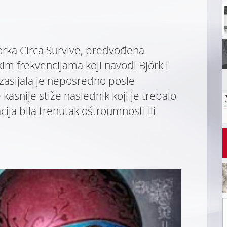
torka Circa Survive, predvođena
im frekvencijama koji navodi Björk i
zasijala je neposredno posle
kasnije stiže naslednik koji je trebalo
cija bila trenutak oštroumnosti ili