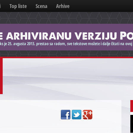
i
Top liste
Scena
Arhive