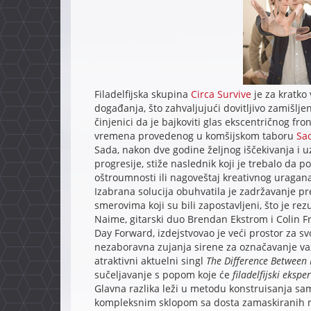
Filadelfijska skupina
Circa Survive
je za kratko
događanja, što zahvaljujući dovitljivo zamišlj
činjenici da je bajkoviti glas ekscentričnog f
vremena provedenog u komšijskom taboru
Sa
Sada, nakon dve godine željnog iščekivanja i
progresije, stiže naslednik koji je trebalo da p
oštroumnosti ili nagoveštaj kreativnog uragana
Izabrana solucija obuhvatila je zadržavanje pr
smerovima koji su bili zapostavljeni, što je re
Naime, gitarski duo Brendan Ekstrom i Colin F
Day Forward, izdejstvovao je veći prostor za sv
nezaboravna zujanja sirene za označavanje vaz
atraktivni aktuelni singl
The Difference Between 
sučeljavanje s popom koje će
filadelfijski ekspe
Glavna razlika leži u metodu konstruisanja sa
kompleksnim sklopom sa dosta zamaskiranih 