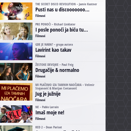
THE SECRET DISCO REVOLUTION – Jamie Kastner
Pusti nas u discooooooo...
Filmovi
PRE PONOĆI – Richarl Linklater
I posle ponoći ja biću tu...
Filmovi
GDE JE NAĐA? – grupa autora
Lavirint kao takav
Filmovi
ŽESTOKE DEVOJKE – Paul Feig
Drugačije & normalno
Filmovi
MI PLAČEMO IZA TAMNIH NAOČARA – Velimir
Stojanović & Marijan Cvetanović
Jug je južnije
Filmovi
NE – Pablo Larrain
Imaš moje ne!
Filmovi
RED 2 – Dean Parisot