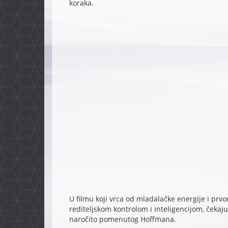
koraka.
U filmu koji vrca od mladalačke energije i p
rediteljskom kontrolom i inteligencijom, čekaj
naročito pomenutog Hoffmana.