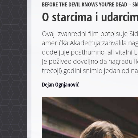
BEFORE THE DEVIL KNOWS YOU'RE DEAD – Si
O starcima i udarci
Ovaj izvanredni film potpisuje S
američka Akademija zahvalila na
dodeljuje posthumno, ali vitalni 
je poživeo dovoljno da nagradu li
trećoj!) godini snimio jedan od na
Dejan Ognjanović