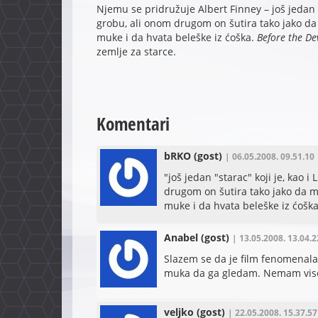
Njemu se pridružuje Albert Finney – još jedan
grobu, ali onom drugom on šutira tako jako da
muke i da hvata beleške iz ćoška.
Before the De
zemlje za starce.
Komentari
bRKO
(gost)
| 06.05.2008. 09.51.10
"još jedan "starac" koji je, ka
drugom on šutira tako jako da m
muke i da hvata beleške iz ćošk
Anabel
(gost)
| 13.05.2008. 13.04.2
Slazem se da je film fenomenala
muka da ga gledam. Nemam vise
veljko
(gost)
| 22.05.2008. 15.37.57