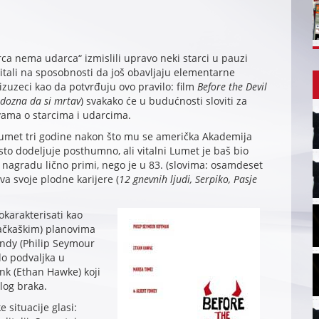
a nema udarca“ izmislili upravo neki starci u pauzi
itali na sposobnosti da još obavljaju elementarne
 izuzeci kao da potvrđuju ovo pravilo: film
Before the Devil
 dozna da si mrtav
) svakako će u budućnosti sloviti za
vama o starcima i udarcima.
Lumet tri godine nakon što mu se američka Akademija
to dodeljuje posthumno, ali vitalni Lumet je baš bio
 nagradu lično primi, nego je u 83. (slovima: osamdeset
ova svoje plodne karijere (
12 gnevnih ljudi, Serpiko, Pasje
karakterisati kao
jačkaškim) planovima
Andy (Philip Seymour
do podvaljka u
ank (Ethan Hawke) koji
log braka.
 situacije glasi: