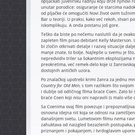
opljačkati juvelirsku radnju koju drže njihovi ro
unutar porodice: osiguranje će starcima nadok
od pljačke će omogućiti Novi život ovim tužni
Bar u teoriji. U praksi, kako već rekoh, stvari 
iskomplikuju. A onda postanu još gore.
Teško da biste po nečemu naslutili da je ovako
zapleten film pisao debitant Kelly Masterson. 
bi zločin otkrivati detalje i razvoj situacije da
manje znate, to bolje. Najlepše u svemu je što
nepredvidiv triler sa šokantnim eksplozijama n
preokretima, već remek-delo koje iz žanrovsko
dostojnih antičkih uzora.
Po znalačkoj upotrebi krimi žanra za jednu mn
Country for Old Men
, s tom razlikom što svojo
i dublje od odličnog filma braće Coen. Zato bi
braće Coen koji
nisu
oni napravili (s malo viš
Sa Coenima ovaj film povezuje i prepoznatljiv
osnovna idejna nit koja se odnosi na zamišlje
današnjem svetu. Lumetovom filmu nema ravnog
zahuktava od naizgled bezazlenih postupaka, 
priznanjem i pokajanjem, i tvrdoglavom uporno