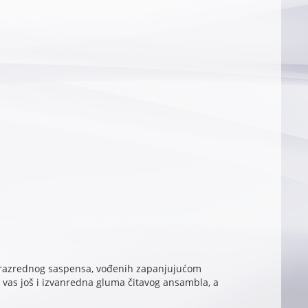
rvorazrednog saspensa, vođenih zapanjujućom
u vas još i izvanredna gluma čitavog ansambla, a