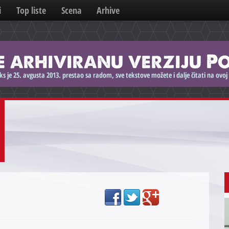
i
Top liste
Scena
Arhive