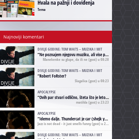
Hvala na pažnji i doviđenja
Tema
Najnoviji komentari
DIVLJE GODINE: TOM WAITS – MUZIKA I MIT
“
Ne poznajem njegovu muziku, ali vise puta nego sto sam to zazeleo gledao sam njegove umjetnicke slike na raznim stranama interneta. Te stoga zakljucujem da je Tom Waits Lady Gaga muzike namrstenih, ma
Manekenke su glupe, da ili ne
(gost) u 08:28
DIVLJE GODINE: TOM WAITS – MUZIKA I MIT
“
Robert FoRster?
Slagalica
(gost) u 08:23
APOCALYPSE
“
Ovih par stvari odlično, šteta što je leto pri kraju, a kaput koji te vervoatno podseća na pirotski ćilim je iz tradicije Navaho indijanaca ;)
matilda
(gost) u 23:23
APOCALYPSE
“
Idemo dalje. Thundercat je car (shejk yerbuti )!
Jazz is not dead - it just smells funny
(gost) u 20:11
DIVLJE GODINE: TOM WAITS – MUZIKA I MIT