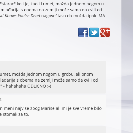
 "starac" koji je, kao i Lumet, možda jednom nogom u
 mlađarija s obema na zemlji može samo da cvili od
vil Knows You're Dead
nagoveštava da možda ipak IMA
o i Lumet, možda jednom nogom u grobu, ali onom
lađarija s obema na zemlji može samo da cvili od
a" - hahahaha ODLIČNO :-)
2
n meni najvise zbog Marise ali mi je sve vreme bilo
 stomak za to.