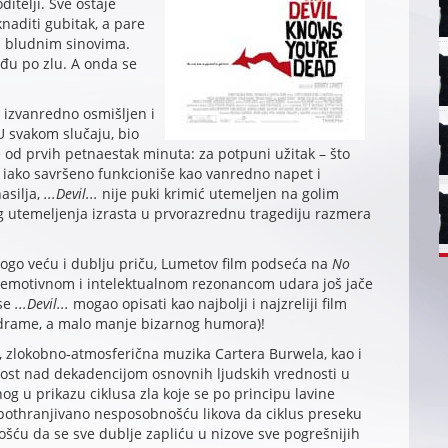
ditelji. Sve ostaje
naditi gubitak, a pare
m bludnim sinovima.
pođu po zlu. A onda se
 izvanredno osmišljen i
U svakom slučaju, bio
lje od prvih petnaestak minuta: za potpuni užitak – što
, iako savršeno funkcioniše kao vanredno napet i
asilja,
...Devil...
nije puki krimić utemeljen na golim
g utemeljenja izrasta u prvorazrednu tragediju razmera
ogo veću i dublju priču, Lumetov film podseća na
No
m emotivnom i intelektualnom rezonancom udara još jače
 se
...Devil...
mogao opisati kao najbolji i najzreliji film
e drame, a malo manje bizarnog humora)!
a, zlokobno-atmosferična muzika Cartera Burwela, kao i
nost nad dekadencijom osnovnih ljudskih vrednosti u
 u prikazu ciklusa zla koje se po principu lavine
pothranjivano nesposobnošću likova da ciklus preseku
šću da se sve dublje zapliću u nizove sve pogrešnijih