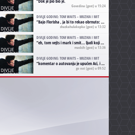
“
Dok je pio bio je.
Govedina
(gost) u 15:24
DIVLJE GODINE: TOM WAITS – MUZIKA I MIT
“
Bajo Florisha , ja bi to rekao obrnuto: Beefheart je za Waitsa, isto sto i Hendrix za Lenny Kravitza
shazkahulakopka
(gost) u 13:32
DIVLJE GODINE: TOM WAITS – MUZIKA I MIT
“
eh, tom vejts i mark i smit... ljudi koji bi muzici više doprineli da su radili kao vozači tramvaja u gsp-u.
maslcih
(gost) u 13:36
DIVLJE GODINE: TOM WAITS – MUZIKA I MIT
“
komentar o autovanju je upućen Aci, i odnosi se na ono drugo autovanje...'senzualnost Waitsa' ;)
go out
(gost) u 09:52