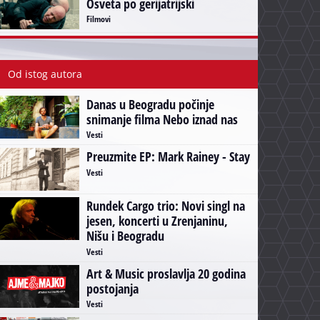
Osveta po gerijatrijski
Filmovi
Od istog autora
Danas u Beogradu počinje
snimanje filma Nebo iznad nas
Vesti
Preuzmite EP: Mark Rainey - Stay
Vesti
Rundek Cargo trio: Novi singl na
jesen, koncerti u Zrenjaninu,
Nišu i Beogradu
Vesti
Art & Music proslavlja 20 godina
postojanja
Vesti