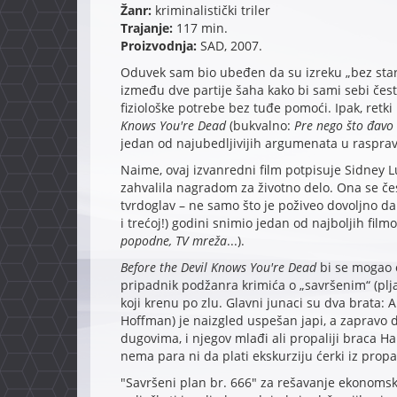
Žanr
:
kriminalistički triler
Trajanje
:
117 min.
Proizvodnja
:
SAD, 2007.
Oduvek sam bio ubeđen da su izreku „bez starc
između dve partije šaha kako bi sami sebi čest
fiziološke potrebe bez tuđe pomoći. Ipak, retki
Knows You're Dead
(bukvalno:
Pre nego što đavo
jedan od najubedljivijih argumenata u raspra
Naime, ovaj izvanredni film potpisuje Sidney 
zahvalila nagradom za životno delo. Ona se čes
tvrdoglav – ne samo što je poživeo dovoljno da
i trećoj!) godini snimio jedan od najboljih film
popodne, TV mreža
...).
Before the Devil Knows You're Dead
bi se mogao o
pripadnik podžanra krimića o „savršenim“ (pl
koji krenu po zlu. Glavni junaci su dva brata: 
Hoffman) je naizgled uspešan japi, a zapravo 
dugovima, i njegov mlađi ali propaliji braca H
nema para ni da plati ekskurziju ćerki iz propa
"Savršeni plan br. 666" za rešavanje ekonomske