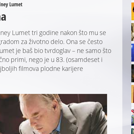
dney Lumet
ma
idney Lumet tri godine nakon što mu se
gradom za životno delo. Ona se često
Lumet je baš bio tvrdoglav – ne samo što
čno primi, nego je u 83. (osamdeset i
jboljih filmova plodne karijere