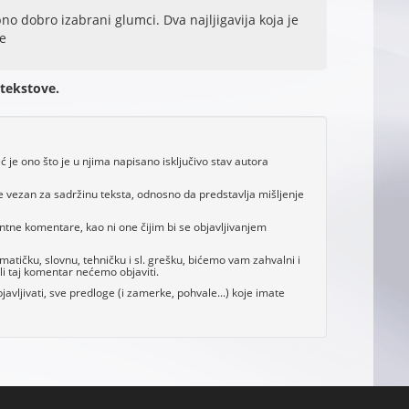
ebno dobro izabrani glumci. Dva najljigavija koja je
e
 tekstove.
je ono što je u njima napisano isključivo stav autora
e vezan za sadržinu teksta, odnosno da predstavlja mišljenje
antne komentare, kao ni one čijim bi se objavljivanjem
tičku, slovnu, tehničku i sl. grešku, bićemo vam zahvalni i
i taj komentar nećemo objaviti.
avljivati, sve predloge (i zamerke, pohvale...) koje imate