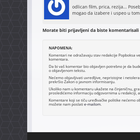
odlican film, prica, rezija... Pos
mogao da izabere i uspeo u tom
Morate biti prijavljeni da biste komentarisali
NAPOMENA:
Komentari ne odražavaju stav redakcije Popboksa već 
komentara.
Da bi vaš komentar bio objavljen potrebno je da bud
o objavljenom tekstu.
Nećemo objavljivati uvredljive, nepristojne i netoler
prekršio Zakon o javnom informisanju.
Ukoliko nam u komentaru ukažete na činjeničnu, grama
prosledićemo informaciju odgovornima u redakciji, al
Komentare koji se tiču uređivačke politike nećemo obj
možete nam poslati
e-mailom
.