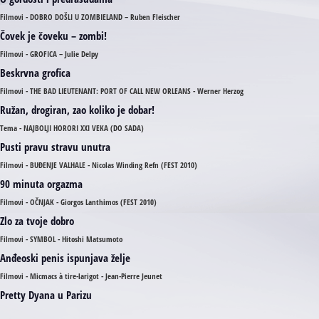
Filmovi - DOBRO DOŠLI U ZOMBIELAND – Ruben Fleischer
Čovek je čoveku – zombi!
Filmovi - GROFICA – Julie Delpy
Beskrvna grofica
Filmovi - THE BAD LIEUTENANT: PORT OF CALL NEW ORLEANS - Werner Herzog
Ružan, drogiran, zao koliko je dobar!
Tema - NAJBOLJI HORORI XXI VEKA (DO SADA)
Pusti pravu stravu unutra
Filmovi - BUĐENJE VALHALE - Nicolas Winding Refn (FEST 2010)
90 minuta orgazma
Filmovi - OČNJAK - Giorgos Lanthimos (FEST 2010)
Zlo za tvoje dobro
Filmovi - SYMBOL - Hitoshi Matsumoto
Anđeoski penis ispunjava želje
Filmovi - Micmacs à tire-larigot - Jean-Pierre Jeunet
Pretty Dyana u Parizu