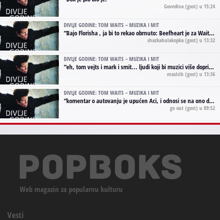
Govedina
(gost) u 15:24
DIVLJE GODINE: TOM WAITS – MUZIKA I MIT
“
Bajo Florisha , ja bi to rekao obrnuto: Beefheart je za Waitsa, isto sto i Hendrix za Lenny Kravitza
shazkahulakopka
(gost) u 13:32
DIVLJE GODINE: TOM WAITS – MUZIKA I MIT
“
eh, tom vejts i mark i smit... ljudi koji bi muzici više doprineli da su radili kao vozači tramvaja u gsp-u.
maslcih
(gost) u 13:36
DIVLJE GODINE: TOM WAITS – MUZIKA I MIT
“
komentar o autovanju je upućen Aci, i odnosi se na ono drugo autovanje...'senzualnost Waitsa' ;)
go out
(gost) u 09:52
Web magazin za popularnu kulturu
Vesti