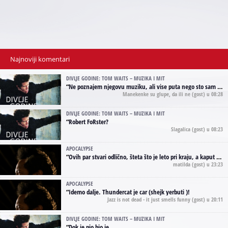
Najnoviji komentari
DIVLJE GODINE: TOM WAITS – MUZIKA I MIT
“
Ne poznajem njegovu muziku, ali vise puta nego sto sam to zazeleo gledao sam njegove umjetnicke slike na raznim stranama interneta. Te stoga zakljucujem da je Tom Waits Lady Gaga muzike namrstenih, ma
Manekenke su glupe, da ili ne
(gost) u 08:28
DIVLJE GODINE: TOM WAITS – MUZIKA I MIT
“
Robert FoRster?
Slagalica
(gost) u 08:23
APOCALYPSE
“
Ovih par stvari odlično, šteta što je leto pri kraju, a kaput koji te vervoatno podseća na pirotski ćilim je iz tradicije Navaho indijanaca ;)
matilda
(gost) u 23:23
APOCALYPSE
“
Idemo dalje. Thundercat je car (shejk yerbuti )!
Jazz is not dead - it just smells funny
(gost) u 20:11
DIVLJE GODINE: TOM WAITS – MUZIKA I MIT
“
Dok je pio bio je.