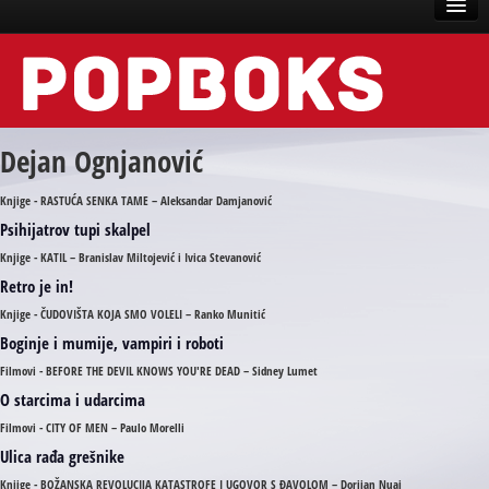
Vesti
Događaji
Dejan Ognjanović
Recenzije
Knjige - RASTUĆA SENKA TAME – Aleksandar Damjanović
Tekstovi
Psihijatrov tupi skalpel
Top liste
Knjige - KATIL – Branislav Miltojević i Ivica Stevanović
Retro je in!
Scena
Knjige - ČUDOVIŠTA KOJA SMO VOLELI – Ranko Munitić
Arhive
Boginje i mumije, vampiri i roboti
Filmovi - BEFORE THE DEVIL KNOWS YOU'RE DEAD – Sidney Lumet
O starcima i udarcima
Filmovi - CITY OF MEN – Paulo Morelli
Ulica rađa grešnike
Knjige - BOŽANSKA REVOLUCIJA KATASTROFE I UGOVOR S ĐAVOLOM – Dorijan Nuaj