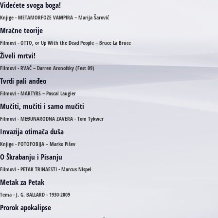
Videćete svoga boga!
Knjige - METAMORFOZE VAMPIRA – Marija Šarović
Mračne teorije
Filmovi - OTTO, or Up With the Dead People – Bruce La Bruce
Živeli mrtvi!
Filmovi - RVAČ – Darren Aronofsky (Fest 09)
Tvrdi pali anđeo
Filmovi - MARTYRS – Pascal Laugier
Mučiti, mučiti i samo mučiti
Filmovi - MEĐUNARODNA ZAVERA - Tom Tykwer
Invazija otimača duša
Knjige - FOTOFOBIJA – Marko Pišev
O Škrabanju i Pisanju
Filmovi - PETAK TRINAESTI - Marcus Nispel
Metak za Petak
Tema - J. G. BALLARD - 1930-2009
Prorok apokalipse