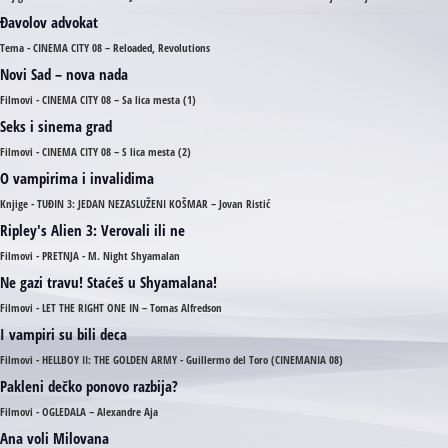
Đavolov advokat
Tema - CINEMA CITY 08 – Reloaded, Revolutions
Novi Sad – nova nada
Filmovi - CINEMA CITY 08 – Sa lica mesta (1)
Seks i sinema grad
Filmovi - CINEMA CITY 08 – S lica mesta (2)
O vampirima i invalidima
Knjige - TUĐIN 3: JEDAN NEZASLUŽENI KOŠMAR – Jovan Ristić
Ripley's Alien 3: Verovali ili ne
Filmovi - PRETNJA - M. Night Shyamalan
Ne gazi travu! Staćeš u Shyamalana!
Filmovi - LET THE RIGHT ONE IN – Tomas Alfredson
I vampiri su bili deca
Filmovi - HELLBOY II: THE GOLDEN ARMY - Guillermo del Toro (CINEMANIA 08)
Pakleni dečko ponovo razbija?
Filmovi - OGLEDALA – Alexandre Aja
Ana voli Milovana