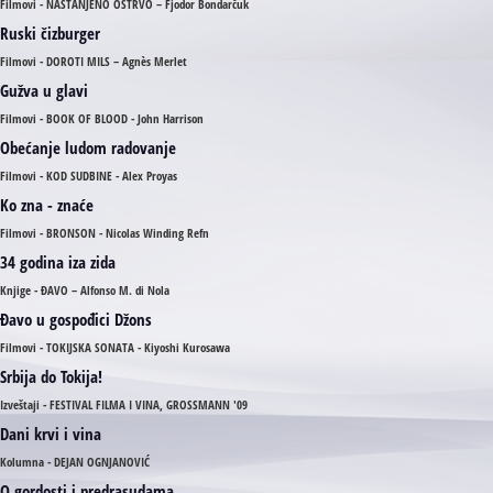
Filmovi - NASTANJENO OSTRVO – Fjodor Bondarčuk
Ruski čizburger
Filmovi - DOROTI MILS – Agnès Merlet
Gužva u glavi
Filmovi - BOOK OF BLOOD - John Harrison
Obećanje ludom radovanje
Filmovi - KOD SUDBINE - Alex Proyas
Ko zna - znaće
Filmovi - BRONSON - Nicolas Winding Refn
34 godina iza zida
Knjige - ĐAVO – Alfonso M. di Nola
Đavo u gospođici Džons
Filmovi - TOKIJSKA SONATA - Kiyoshi Kurosawa
Srbija do Tokija!
Izveštaji - FESTIVAL FILMA I VINA, GROSSMANN '09
Dani krvi i vina
Kolumna - DEJAN OGNJANOVIĆ
O gordosti i predrasudama