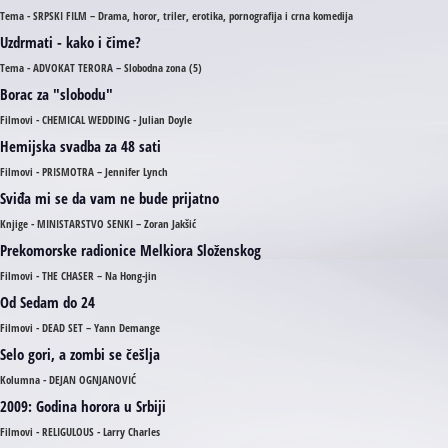
Tema - SRPSKI FILM – Drama, horor, triler, erotika, pornografija i crna komedija
Uzdrmati - kako i čime?
Tema - ADVOKAT TERORA – Slobodna zona (5)
Borac za "slobodu"
Filmovi - CHEMICAL WEDDING - Julian Doyle
Hemijska svadba za 48 sati
Filmovi - PRISMOTRA – Jennifer Lynch
Sviđa mi se da vam ne bude prijatno
Knjige - MINISTARSTVO SENKI – Zoran Jakšić
Prekomorske radionice Melkiora Složenskog
Filmovi - THE CHASER – Na Hong-jin
Od Sedam do 24
Filmovi - DEAD SET – Yann Demange
Selo gori, a zombi se češlja
Kolumna - DEJAN OGNJANOVIĆ
2009: Godina horora u Srbiji
Filmovi - RELIGULOUS - Larry Charles