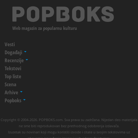
Web magazin za popularnu kulturu
Vesti
Događaji
Recenzije
Tekstovi
Top liste
Scena
Arhive
Popboks
Copyright © 2004-2026. POPBOKS.com. Sva prava su zadržana. Nijedan deo materijala
ne sme biti reprodukovan bez prethodnog odobrenja izdavača.
Izuzetak su novinari koji mogu koristiti izvode i citate u svojim tekstovima uz