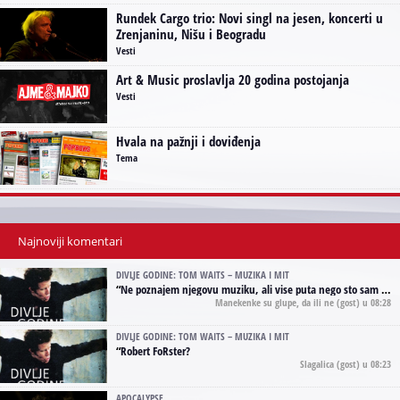
Rundek Cargo trio: Novi singl na jesen, koncerti u
Zrenjaninu, Nišu i Beogradu
Vesti
Art & Music proslavlja 20 godina postojanja
Vesti
Hvala na pažnji i doviđenja
Tema
Najnoviji komentari
DIVLJE GODINE: TOM WAITS – MUZIKA I MIT
“
Ne poznajem njegovu muziku, ali vise puta nego sto sam to zazeleo gledao sam njegove umjetnicke slike na raznim stranama interneta. Te stoga zakljucujem da je Tom Waits Lady Gaga muzike namrstenih, ma
Manekenke su glupe, da ili ne
(gost) u 08:28
DIVLJE GODINE: TOM WAITS – MUZIKA I MIT
“
Robert FoRster?
Slagalica
(gost) u 08:23
APOCALYPSE