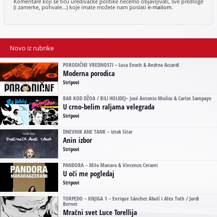
Komentare koji se tiču uređivačke politike nećemo objavljivati, sve predloge
(i zamerke, pohvale...) koje imate možete nam poslati
e-mailom
.
Novo iz rubrike
PORODIČNE VREDNOSTI – Luca Enoch & Andrea Accardi
Moderna porodica
Stripovi
BAR KOD DŽOA / BILI HOLIDEJ– José Antonio Muñoz & Carlos Sampayo
U crno-belim raljama velegrada
Stripovi
DNEVNIK ANE TANK – Iztok Sitar
Anin izbor
Stripovi
PANDORA – Milo Manara & Vincenzo Cerami
U oči me pogledaj
Stripovi
TORPEDO – KNJIGA 1 – Enrique Sánchez Abulí i Alex Toth / Jordi
Bernet
Mračni svet Luce Torellija