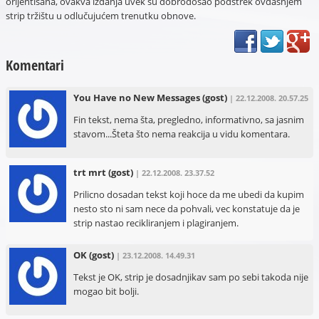
orijentisana, ovakva izdanja uvek su dobrodošao podstrek ovdašnjem
strip tržištu u odlučujućem trenutku obnove.
Komentari
You Have no New Messages
(gost)
| 22.12.2008. 20.57.25
Fin tekst, nema šta, pregledno, informativno, sa jasnim
stavom...Šteta što nema reakcija u vidu komentara.
trt mrt
(gost)
| 22.12.2008. 23.37.52
Prilicno dosadan tekst koji hoce da me ubedi da kupim
nesto sto ni sam nece da pohvali, vec konstatuje da je
strip nastao recikliranjem i plagiranjem.
OK
(gost)
| 23.12.2008. 14.49.31
Tekst je OK, strip je dosadnjikav sam po sebi takoda nije
mogao bit bolji.