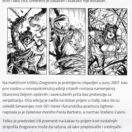
brzo i lako čita, umereno je zabavan i svakako nije dosadan.
Na matičnom tržištu
Dragonero
je premijerno objavljen u junu 2007. kao
prvi naslov u novopokrenutoj ediciji crtanih romana namenjenoj
čitaocima željnim opširnih i zaokruženih priča bez pretenzije za
serijalizaciju. Ova edicija je naišla na dobar prijem u Italiji, tako da su
usledili Simeonijev noir
Oči i tama
i futuristička avantura
Sighma -
napisala ju je
Dylanova maćeha
Paola Barbato, a nacrtao Stefano Casini.
Teško je predvideti i/ili premeriti na kakav to prijem kod ovdašnjih
stripofila
Dragonero
može da računa, ali iako prepisivački i srednjački