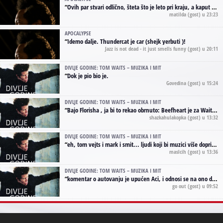
“
Ovih par stvari odlično, šteta što je leto pri kraju, a kaput koji te vervoatno podseća na pirotski ćilim je iz tradicije Navaho indijanaca ;)
matilda
(gost) u 23:23
APOCALYPSE
“
Idemo dalje. Thundercat je car (shejk yerbuti )!
Jazz is not dead - it just smells funny
(gost) u 20:11
DIVLJE GODINE: TOM WAITS – MUZIKA I MIT
“
Dok je pio bio je.
Govedina
(gost) u 15:24
DIVLJE GODINE: TOM WAITS – MUZIKA I MIT
“
Bajo Florisha , ja bi to rekao obrnuto: Beefheart je za Waitsa, isto sto i Hendrix za Lenny Kravitza
shazkahulakopka
(gost) u 13:32
DIVLJE GODINE: TOM WAITS – MUZIKA I MIT
“
eh, tom vejts i mark i smit... ljudi koji bi muzici više doprineli da su radili kao vozači tramvaja u gsp-u.
maslcih
(gost) u 13:36
DIVLJE GODINE: TOM WAITS – MUZIKA I MIT
“
komentar o autovanju je upućen Aci, i odnosi se na ono drugo autovanje...'senzualnost Waitsa' ;)
go out
(gost) u 09:52