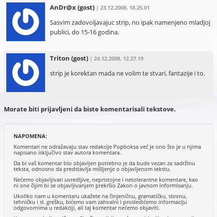
AnDr@x
(gost)
| 23.12.2008. 18.25.01
Sasvim zadovoljavajuc strip, no ipak namenjeno mladjoj
publici, do 15-16 godina.
Triton
(gost)
| 24.12.2008. 12.27.19
strip je korektan mada ne volim te stvari, fantazije i to.
Morate biti prijavljeni da biste komentarisali tekstove.
NAPOMENA:
Komentari ne odražavaju stav redakcije Popboksa već je ono što je u njima
napisano isključivo stav autora komentara.
Da bi vaš komentar bio objavljen potrebno je da bude vezan za sadržinu
teksta, odnosno da predstavlja mišljenje o objavljenom tekstu.
Nećemo objavljivati uvredljive, nepristojne i netolerantne komentare, kao
ni one čijim bi se objavljivanjem prekršio Zakon o javnom informisanju.
Ukoliko nam u komentaru ukažete na činjeničnu, gramatičku, slovnu,
tehničku i sl. grešku, bićemo vam zahvalni i prosledićemo informaciju
odgovornima u redakciji, ali taj komentar nećemo objaviti.