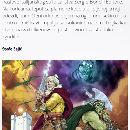
naslove italijanskog strip carstva Sergio Bonelli Editore.
Na koricama: lepotica plamene kose u pripijenoj crnoj
odeždi, namršteni ork naslonjen na ogromnu sekiru i – u
centru – mišićavi rmpalija sa isukanim mačem. Trojka kao
stvorena za tolkienovsku pustolovinu. I zaista: tako se i
zgodilo!
Đorđe Bajić