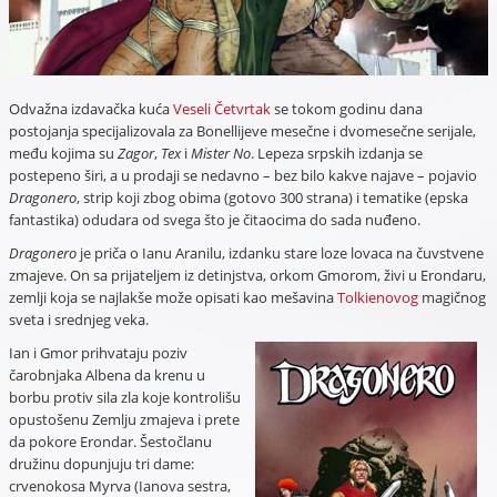
Odvažna izdavačka kuća
Veseli Četvrtak
se tokom godinu dana
postojanja specijalizovala za Bonellijeve mesečne i dvomesečne serijale,
među kojima su
Zagor
,
Tex
i
Mister No
. Lepeza srpskih izdanja se
postepeno širi, a u prodaji se nedavno – bez bilo kakve najave – pojavio
Dragonero
, strip koji zbog obima (gotovo 300 strana) i tematike (epska
fantastika) odudara od svega što je čitaocima do sada nuđeno.
Dragonero
je priča o Ianu Aranilu, izdanku stare loze lovaca na čuvstvene
zmajeve. On sa prijateljem iz detinjstva, orkom Gmorom, živi u Erondaru,
zemlji koja se najlakše može opisati kao mešavina
Tolkienovog
magičnog
sveta i srednjeg veka.
Ian i Gmor prihvataju poziv
čarobnjaka Albena da krenu u
borbu protiv sila zla koje kontrolišu
opustošenu Zemlju zmajeva i prete
da pokore Erondar. Šestočlanu
družinu dopunjuju tri dame:
crvenokosa Myrva (Ianova sestra,