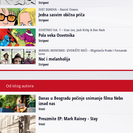
Stripovi
SVET DUHOVA – Daniel Clowes
Jedna sasvim obična priča
Stripovi
OSVETNICI Vol. 1 – Stan Lee, Jack Kirby & Don Hack
Pola veka Osvetnika
Stripovi
MANUEL MONTANO: IZVORIŠTE NOĆI – Migelančo Prado i Fernando
Luna
Noć i melanholija
Stripovi
Od istog autora
Danas u Beogradu počinje snimanje filma Nebo
iznad nas
Vesti
Preuzmite EP: Mark Rainey - Stay
Vesti