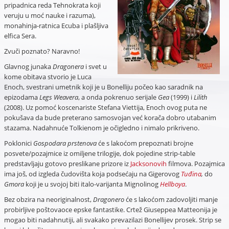
pripadnica reda Tehnokrata koji
veruju u moć nauke i razuma),
monahinja-ratnica Ecuba i plašljiva
elfica Sera.
Zvuči poznato? Naravno!
Glavnog junaka
Dragonera
i svet u
kome obitava stvorio je Luca
Enoch, svestrani umetnik koji je u Bonelliju počeo kao saradnik na
epizodama
Legs Weavera
, a onda pokrenuo serijale
Gea
(1999) i
Lilith
(2008). Uz pomoć koscenariste Stefana Viettija, Enoch ovog puta ne
pokušava da bude preterano samosvojan već korača dobro utabanim
stazama. Nadahnuće Tolkienom je očigledno i nimalo prikriveno.
Poklonici
Gospodara prstenova
će s lakoćom prepoznati brojne
posvete/pozajmice iz omiljene trilogije, dok pojedine strip-table
predstavljaju gotovo preslikane prizore iz
Jacksonovih
filmova. Pozajmica
ima još, od izgleda čudovišta koja podsećaju na Gigerovog
Tuđina
,
do
Gmora
koji je u svojoj biti italo-varijanta Mignolinog
Hellboya
.
Bez obzira na neoriginalnost,
Dragonero
će s lakoćom zadovoljiti manje
probirljive poštovaoce epske fantastike. Crtež Giuseppea Matteonija je
mogao biti nadahnutiji, ali svakako prevazilazi Bonellijev prosek. Strip se