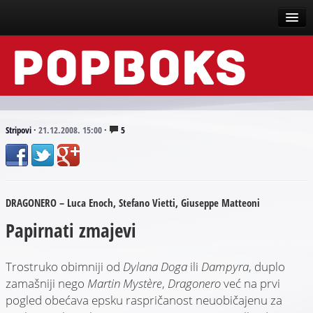
Vesti
Događaji
Recenzije
Stripovi
·
21.12.2008. 15:00
·
5
Tekstovi
Top liste
DRAGONERO – Luca Enoch, Stefano Vietti, Giuseppe Matteoni
Scena
Papirnati zmajevi
Arhive
Trostruko obimniji od
Dylana Doga
ili
Dampyra
, duplo
zamašniji nego
Martin Mystère
,
Dragonero
već na prvi
pogled obećava epsku raspričanost neuobičajenu za