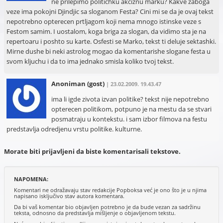
ne prilepimo politichku akciznu marku? Kakve zaboga
veze ima pokojni Djindjic sa sloganom Festa? Cini mi se da je ovaj tekst
nepotrebno opterecen prtljagom koji nema mnogo istinske veze s
Festom samim. I uostalom, koga briga za slogan, da vidimo sta je na
repertoaru i poshto su karte. Osfesti se Marko, tekst ti deluje sektashki.
Mirne dushe bi neki astrolog mogao da komentarishe slogane festa u
svom kljuchu i da to ima jednako smisla koliko tvoj tekst.
Anoniman
(gost)
| 23.02.2009. 19.43.47
ima li igde zivota izvan politike? tekst nije nepotrebno
opterecen politikom, potpuno je na mestu da se stvari
posmatraju u kontekstu. i sam izbor filmova na festu
predstavlja odredjenu vrstu politike. kulturne.
Morate biti prijavljeni da biste komentarisali tekstove.
NAPOMENA:
Komentari ne odražavaju stav redakcije Popboksa već je ono što je u njima
napisano isključivo stav autora komentara.
Da bi vaš komentar bio objavljen potrebno je da bude vezan za sadržinu
teksta, odnosno da predstavlja mišljenje o objavljenom tekstu.