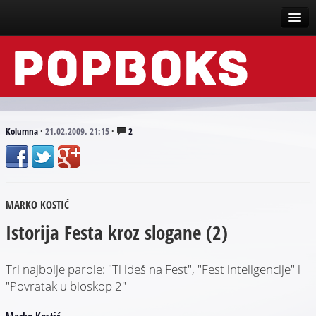
Vesti
Događaji
Recenzije
Kolumna
·
21.02.2009. 21:15
·
2
Tekstovi
Top liste
MARKO KOSTIĆ
Scena
Istorija Festa kroz slogane (2)
Arhive
Tri najbolje parole: "Ti ideš na Fest", "Fest inteligencije" i
"Povratak u bioskop 2"
Marko Kostić