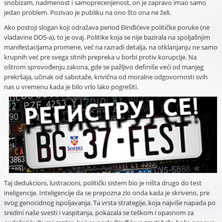
snobizam, nadmenost i samoprecenjenost, on je zapravo imao samo
jedan problem. Pozivao je publiku na ono što ona ne želi.
Ako postoji slogan koji odražava period Đinđićeve političke poruke (ne
vladavine DOS-a), to je ovaj. Politike koja se nije bazirala na spoljašnjim
manifestacijama promene, već na razradi detalja, na otklanjanju ne samo
krupnih već pre svega sitnih prepreka u borbi protiv korupcije. Na
oštrom sprovođenju zakona, gde se pažljivo definiše veći od manjeg
prekršaja, učinak od sabotaže, krivična od moralne odgovornosti svih
nas u vremenu kada je bilo vrlo lako pogrešiti.
Taj dedukcioni, lustracioni, politički sistem bio je ništa drugo do test
ineligencije. Inteligencije da se prepozna zlo onda kada je skriveno, pre
svog genocidnog ispoljavanja. Ta vrsta strategije, koja najviše napada po
sredini naše svesti i vaspitanja, pokazala se teškom i opasnom za