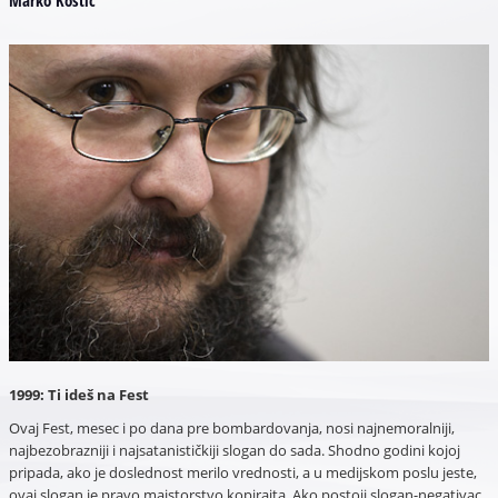
1999: Ti ideš na Fest
Ovaj Fest, mesec i po dana pre bombardovanja, nosi najnemoralniji,
najbezobrazniji i najsatanističkiji slogan do sada. Shodno godini kojoj
pripada, ako je doslednost merilo vrednosti, a u medijskom poslu jeste,
ovaj slogan je pravo majstorstvo kopirajta. Ako postoji slogan-negativac,