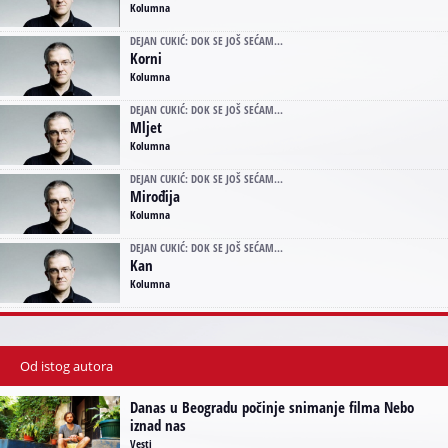
Kolumna
DEJAN CUKIĆ: DOK SE JOŠ SEĆAM...
Korni
Kolumna
DEJAN CUKIĆ: DOK SE JOŠ SEĆAM...
Mljet
Kolumna
DEJAN CUKIĆ: DOK SE JOŠ SEĆAM...
Mirođija
Kolumna
DEJAN CUKIĆ: DOK SE JOŠ SEĆAM...
Kan
Kolumna
Od istog autora
Danas u Beogradu počinje snimanje filma Nebo
iznad nas
Vesti