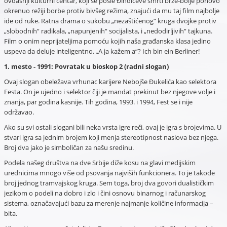
ovdašnji kulturni centar, koji se posle Đinđićeve smrti brže-bolje ponovo
okrenuo režiji borbe protiv bivšeg režima, znajući da mu taj film najbolje
ide od ruke. Ratna drama o sukobu „nezaštićenog“ kruga dvojke protiv
„slobodnih“ radikala, „napunjenih“ socijalista, i „nedodirljivih“ tajkuna.
Film o onim neprijateljima pomoću kojih naša građanska klasa jedino
uspeva da deluje inteligentno. „A ja kažem a“? Ich bin ein Berliner!
1. mesto -
1991: Povratak u bioskop 2
(radni slogan)
Ovaj slogan obeležava vrhunac karijere Nebojše Đukelića kao selektora
Festa. On je ujedno i selektor čiji je mandat prekinut bez njegove volje i
znanja, par godina kasnije. Tih godina, 1993. i 1994, Fest se i nije
održavao.
Ako su svi ostali slogani bili neka vrsta igre reči, ovaj je igra s brojevima. U
stvari igra sa jednim brojem koji menja stereotipnost naslova bez njega.
Broj dva jako je simboličan za našu sredinu.
Podela našeg društva na dve Srbije diže kosu na glavi medijskim
urednicima mnogo više od psovanja najviših funkcionera. To je takođe
broj jednog tramvajskog kruga. Sem toga, broj dva govori dualističkim
jezikom o podeli na dobro i zlo i čini osnovu binarnog i računarskog
sistema, označavajući bazu za merenje najmanje količine informacija –
bita.