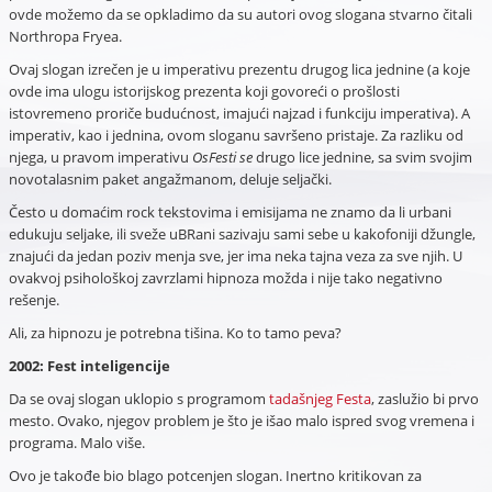
ovde možemo da se opkladimo da su autori ovog slogana stvarno čitali
Northropa Fryea.
Ovaj slogan izrečen je u imperativu prezentu
drugog lica jednine (a koje
ovde ima ulogu istorijskog prezenta koji govoreći o prošlosti
istovremeno proriče budućnost, imajući najzad i funkciju imperativa). A
imperativ, kao i jednina, ovom sloganu savršeno pristaje. Za razliku od
njega, u pravom imperativu
OsFesti se
drugo lice jednine, sa svim svojim
novotalasnim paket angažmanom, deluje seljački.
Često u domaćim rock tekstovima i emisijama ne znamo da li urbani
edukuju seljake, ili sveže uBRani sazivaju sami sebe u kakofoniji džungle,
znajući da jedan poziv menja sve, jer ima neka tajna veza za sve njih. U
ovakvoj psihološkoj zavrzlami hipnoza možda i nije tako negativno
rešenje.
Ali, za hipnozu je potrebna tišina. Ko to tamo peva?
2002: Fest inteligencije
Da se ovaj slogan uklopio s programom
tadašnjeg Festa
, zaslužio bi prvo
mesto. Ovako, njegov problem je što je išao malo ispred svog vremena i
programa. Malo više.
Ovo je takođe bio blago potcenjen slogan. Inertno kritikovan za