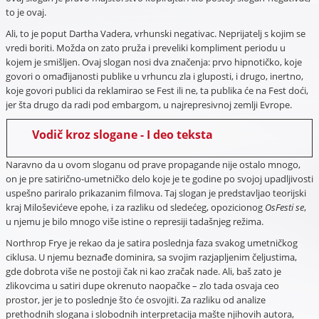
to je ovaj.
Ali, to je poput Dartha Vadera, vrhunski negativac. Neprijatelj s kojim se
vredi boriti. Možda on zato pruža i preveliki kompliment periodu u
kojem je smišljen. Ovaj slogan nosi dva značenja: prvo hipnotičko, koje
govori o omađijanosti publike u vrhuncu zla i gluposti, i drugo, inertno,
koje govori publici da reklamirao se Fest ili ne, ta publika će na Fest doći,
jer šta drugo da radi pod embargom, u najrepresivnoj zemlji Evrope.
Vodič kroz slogane - I deo teksta
Naravno da u ovom sloganu od prave propagande nije ostalo mnogo,
on je pre satirično-umetničko delo koje je te godine po svojoj upadljivosti
uspešno pariralo prikazanim filmova. Taj slogan je predstavljao teorijski
kraj Miloševićeve epohe, i za razliku od sledećeg, opozicionog
OsFesti se
,
u njemu je bilo mnogo više istine o represiji tadašnjeg režima.
Northrop Frye je rekao da je satira poslednja faza svakog umetničkog
ciklusa. U njemu beznađe dominira, sa svojim razjapljenim čeljustima,
gde dobrota više ne postoji čak ni kao zračak nade. Ali, baš zato je
zlikovcima u satiri dupe okrenuto naopačke – zlo tada osvaja ceo
prostor, jer je to poslednje što će osvojiti. Za razliku od analize
prethodnih slogana i slobodnih interpretacija mašte njihovih autora,