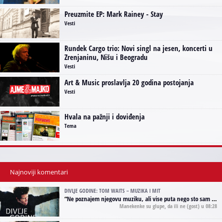
Preuzmite EP: Mark Rainey - Stay
Vesti
Rundek Cargo trio: Novi singl na jesen, koncerti u
Zrenjaninu, Nišu i Beogradu
Vesti
Art & Music proslavlja 20 godina postojanja
Vesti
Hvala na pažnji i doviđenja
Tema
Najnoviji komentari
DIVLJE GODINE: TOM WAITS – MUZIKA I MIT
“
Ne poznajem njegovu muziku, ali vise puta nego sto sam to zazeleo gledao sam njegove umjetnicke slike na raznim stranama interneta. Te stoga zakljucujem da je Tom Waits Lady Gaga muzike namrstenih, ma
Manekenke su glupe, da ili ne
(gost) u 08:28