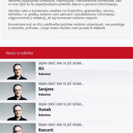
Nećemo objavljivati uvredljive, nepristojne i netolerantne komentare, kao
ni one čijim bi se objavljivanjem prekršio Zakon o javnom informisanju.
Ukoliko nam u komentaru ukažete na činjeničnu, gramatičku, slovnu,
tehničku i sl. grešku, bićemo vam zahvalni i prosledićemo informaciju
odgovornima u redakciji, ali taj komentar nećemo objaviti.
Komentare koji se tiču uređivačke politike nećemo objavljivati, sve predloge
(i zamerke, pohvale...) koje imate možete nam poslati
e-mailom
.
Novo iz rubrike
DEJAN CUKIĆ: DOK SE JOŠ SEĆAM...
Hit
Kolumna
DEJAN CUKIĆ: DOK SE JOŠ SEĆAM...
Sarajevo
Kolumna
DEJAN CUKIĆ: DOK SE JOŠ SEĆAM...
Osmeh
Kolumna
DEJAN CUKIĆ: DOK SE JOŠ SEĆAM...
Koncerti