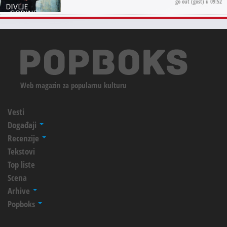
go out
(gost) u 09:52
Web magazin za popularnu kulturu
Vesti
Događaji
Recenzije
Tekstovi
Top liste
Scena
Arhive
Popboks