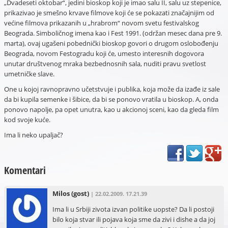
„Dvadeseti oktobar“, jedini bioskop koji je imao salu II, salu uz stepenice,
prikazivao je smešno krvave filmove koji će se pokazati značajnijim od
većine filmova prikazanih u „hrabrom“ novom svetu festivalskog
Beograda. Simboličnog imena kao i Fest 1991. (održan mesec dana pre 9.
marta), ovaj ugašeni pobednički bioskop govori o drugom oslobođenju
Beograda, novom Festogradu koji će, umesto interesnih dogovora
unutar društvenog mraka bezbednosnih sala, nuditi pravu svetlost
umetničke slave.
One u kojoj ravnopravno učetstvuje i publika, koja može da izađe iz sale
da bi kupila semenke i šibice, da bi se ponovo vratila u bioskop. A, onda
ponovo napolje, pa opet unutra, kao u akcionoj sceni, kao da gleda film
kod svoje kuće.
Ima li neko upaljač?
Komentari
Milos
(gost)
| 22.02.2009. 17.21.39
Ima li u Srbiji zivota izvan politike uopste? Da li postoji
bilo koja stvar ili pojava koja sme da zivi i dishe a da joj