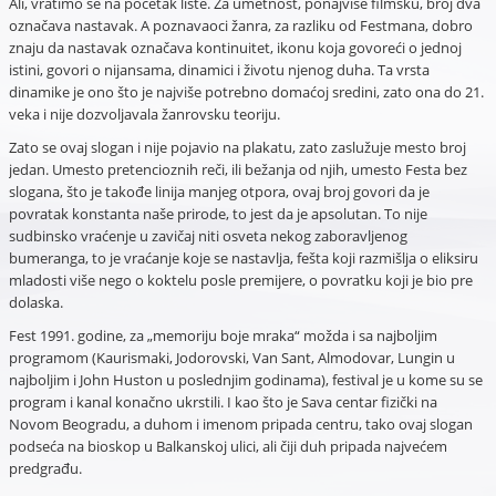
Ali, vratimo se na početak liste. Za umetnost, ponajviše filmsku, broj dva
označava nastavak. A poznavaoci žanra, za razliku od Festmana, dobro
znaju da nastavak označava kontinuitet, ikonu koja govoreći o jednoj
istini, govori o nijansama, dinamici i životu njenog duha. Ta vrsta
dinamike je ono što je najviše potrebno domaćoj sredini, zato ona do 21.
veka i nije dozvoljavala žanrovsku teoriju.
Zato se ovaj slogan i nije pojavio na plakatu, zato zaslužuje mesto broj
jedan. Umesto pretencioznih reči, ili bežanja od njih, umesto Festa bez
slogana, što je takođe linija manjeg otpora, ovaj broj govori da je
povratak konstanta naše prirode, to jest da je apsolutan. To nije
sudbinsko vraćenje u zavičaj niti osveta nekog zaboravljenog
bumeranga, to je vraćanje koje se nastavlja, fešta koji razmišlja o eliksiru
mladosti više nego o koktelu posle premijere, o povratku koji je bio pre
dolaska.
Fest 1991. godine, za „memoriju boje mraka“ možda i sa najboljim
programom (Kaurismaki, Jodorovski, Van Sant, Almodovar, Lungin u
najboljim i John Huston u poslednjim godinama), festival je u kome su se
program i kanal konačno ukrstili. I kao što je Sava centar fizički na
Novom Beogradu, a duhom i imenom pripada centru, tako ovaj slogan
podseća na bioskop u Balkanskoj ulici, ali čiji duh pripada najvećem
predgrađu.