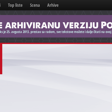
i
Top liste
Scena
Arhive