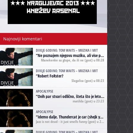
Najnoviji komentari
DIVLJE GODINE: TOM WAITS – MUZIKA I MIT
“
Ne poznajem njegovu muziku, ali vise puta nego sto sam to zazeleo gledao sam njegove umjetnicke slike na raznim stranama interneta. Te stoga zakljucujem da je Tom Waits Lady Gaga muzike namrstenih, ma
Manekenke su glupe, da ili ne
(gost) u 08:28
DIVLJE GODINE: TOM WAITS – MUZIKA I MIT
“
Robert FoRster?
Slagalica
(gost) u 08:23
APOCALYPSE
“
Ovih par stvari odlično, šteta što je leto pri kraju, a kaput koji te vervoatno podseća na pirotski ćilim je iz tradicije Navaho indijanaca ;)
matilda
(gost) u 23:23
APOCALYPSE
“
Idemo dalje. Thundercat je car (shejk yerbuti )!
Jazz is not dead - it just smells funny
(gost) u 20:11
DIVLJE GODINE: TOM WAITS – MUZIKA I MIT