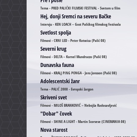
Tema - PRED PALIĆKI FILMSKI FESTIVAL - Svetom u film
Hej, donji Sremci na severu Bačke
Intervju - KEN LOACH – Gost Palićkog filmskog festivala
Svetlost spolja
Filmovi - CRNI LED - Peter Kotwica (Palić 08)
Severni krug
Filmovi - DELTA – Kornel Mundruczo (Palić 08)
Dunavska fauna
Filmovi - KRALJ PING PONGA - Jens Jonsson (Palić 08)
Adolescentski žanr
Tema - PALIĆ 2008 - Evropski žargon
Skriveni svet
Filmovi - MILOŠ BRANKOVIĆ – Nebojša Radosavljević
"Dobar" čovek
Filmovi - SHINE A LIGHT - Martin Scorsese (CINEMANIA 08)
Nova starost