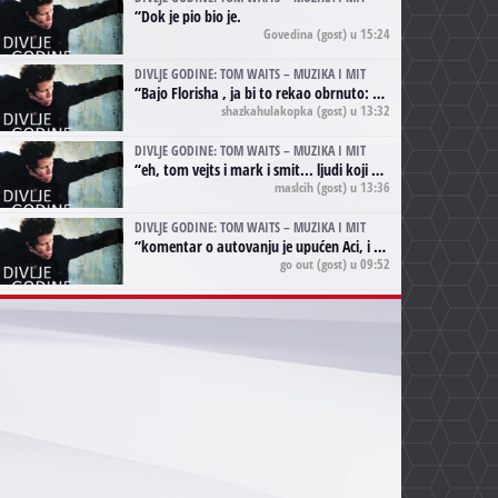
“
Dok je pio bio je.
Govedina
(gost) u 15:24
DIVLJE GODINE: TOM WAITS – MUZIKA I MIT
“
Bajo Florisha , ja bi to rekao obrnuto: Beefheart je za Waitsa, isto sto i Hendrix za Lenny Kravitza
shazkahulakopka
(gost) u 13:32
DIVLJE GODINE: TOM WAITS – MUZIKA I MIT
“
eh, tom vejts i mark i smit... ljudi koji bi muzici više doprineli da su radili kao vozači tramvaja u gsp-u.
maslcih
(gost) u 13:36
DIVLJE GODINE: TOM WAITS – MUZIKA I MIT
“
komentar o autovanju je upućen Aci, i odnosi se na ono drugo autovanje...'senzualnost Waitsa' ;)
go out
(gost) u 09:52