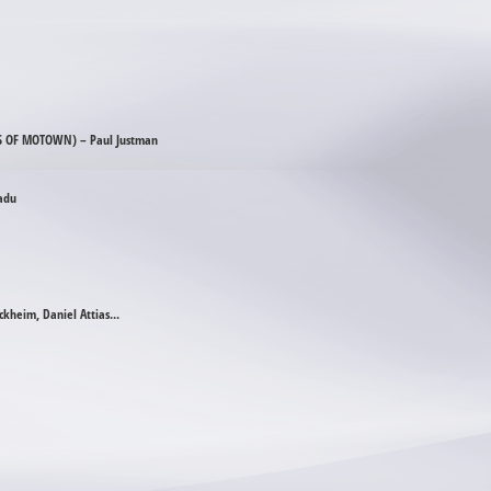
 OF MOTOWN) – Paul Justman
adu
kheim, Daniel Attias...