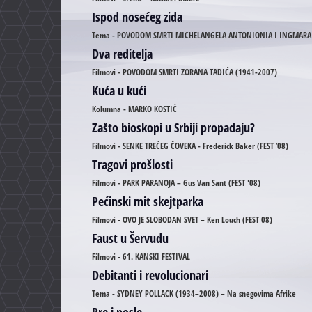
Ispod nosećeg zida
Tema - POVODOM SMRTI MICHELANGELA ANTONIONIA I INGMAR
Dva reditelja
Filmovi - POVODOM SMRTI ZORANA TADIĆA (1941-2007)
Kuća u kući
Kolumna - MARKO KOSTIĆ
Zašto bioskopi u Srbiji propadaju?
Filmovi - SENKE TREĆEG ČOVEKA - Frederick Baker (FEST ’08)
Tragovi prošlosti
Filmovi - PARK PARANOJA – Gus Van Sant (FEST '08)
Pećinski mit skejtparka
Filmovi - OVO JE SLOBODAN SVET – Ken Louch (FEST 08)
Faust u Šervudu
Filmovi - 61. KANSKI FESTIVAL
Debitanti i revolucionari
Tema - SYDNEY POLLACK (1934–2008) – Na snegovima Afrike
Pre i posle