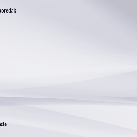
 poredak
taže