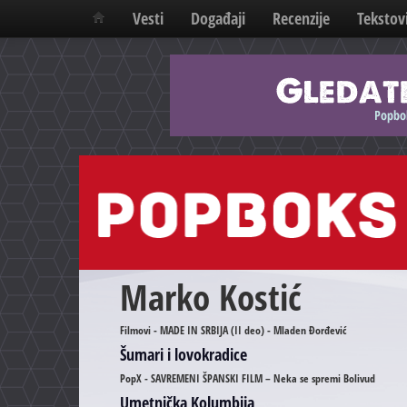
Vesti
Događaji
Recenzije
Tekstov
Marko Kostić
Filmovi - MADE IN SRBIJA (II deo) - Mladen Đorđević
Šumari i lovokradice
PopX - SAVREMENI ŠPANSKI FILM – Neka se spremi Bolivud
Umetnička Kolumbija