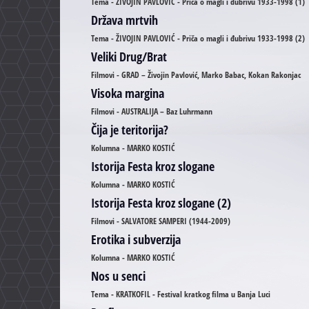
Tema - ŽIVOJIN PAVLOVIĆ - Priča o magli i đubrivu 1933-1998 (1)
Država mrtvih
Tema - ŽIVOJIN PAVLOVIĆ - Priča o magli i đubrivu 1933-1998 (2)
Veliki Drug/Brat
Filmovi - GRAD – Živojin Pavlović, Marko Babac, Kokan Rakonjac
Visoka margina
Filmovi - AUSTRALIJA – Baz Luhrmann
Čija je teritorija?
Kolumna - MARKO KOSTIĆ
Istorija Festa kroz slogane
Kolumna - MARKO KOSTIĆ
Istorija Festa kroz slogane (2)
Filmovi - SALVATORE SAMPERI (1944-2009)
Erotika i subverzija
Kolumna - MARKO KOSTIĆ
Nos u senci
Tema - KRATKOFIL - Festival kratkog filma u Banja Luci