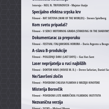
Intervju - NEIL N. TRIFUNOVICH - Majstor iluzije
Specijalno efektna srpska krv
Filmovi - RAT SVETOVA (WAR OF THE WORLDS) - Steven Spielberg
Kom svetu pripadaš?
Filmovi - U SENCI MOTORNOG GRADA (STANDING IN THE SHADOWS
Dokumentarac za preporuku
Filmovi - FESTIVAL ITALIJANSKOG HORORA – Dario Argento u Beogr
A-slava B-produkcije
Filmovi - POSLEDNJI DANI (LAST DAYS) – Gus Van Sant
Laser neprijatelja u ruci najbližih
Filmovi - DOKTOR HAUS (HOUSE M. D.) – Deren Safarian, Daniel Sac
Ne/Savršeni zločin
Filmovi - POVODOM CIKLUSA FILMOVA U MUZEJU KINOTEKE
Misterija Borovčik
Filmovi - POVODOM LISTE AMERIČKOG FILMSKOG INSTITUTA
Nezvanična verzija
Filmovi - SICKO – Michael Moore