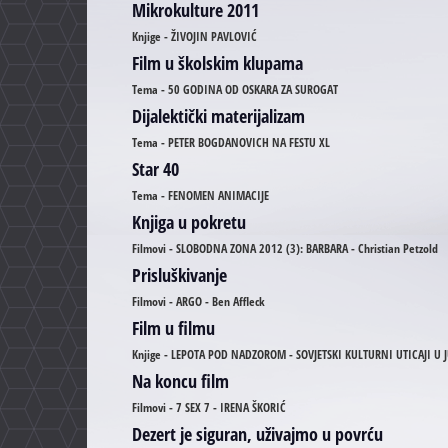
Mikrokulture 2011
Knjige - ŽIVOJIN PAVLOVIĆ
Film u školskim klupama
Tema - 50 GODINA OD OSKARA ZA SUROGAT
Dijalektički materijalizam
Tema - PETER BOGDANOVICH NA FESTU XL
Star 40
Tema - FENOMEN ANIMACIJE
Knjiga u pokretu
Filmovi - SLOBODNA ZONA 2012 (3): BARBARA - Christian Petzold
Prisluškivanje
Filmovi - ARGO - Ben Affleck
Film u filmu
Knjige - LEPOTA POD NADZOROM - SOVJETSKI KULTURNI UTICAJI U J
Na koncu film
Filmovi - 7 SEX 7 - IRENA ŠKORIĆ
Dezert je siguran, uživajmo u povrću