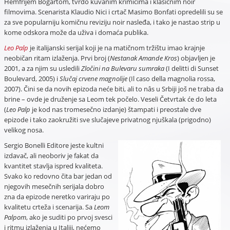
Hemfrijem Bogartom, tvrdo kuvanim krimićima i klasičnim noir
filmovima. Scenarista Klaudio Nici i crtač Masimo Bonfati opredelili su se
za sve popularniju komičnu reviziju noir nasleđa, i tako je nastao strip u
kome odskora može da uživa i domaća publika.
Leo Palp
je italijanski serijal koji je na matičnom tržištu imao krajnje
neobičan ritam izlaženja. Prvi broj (
Nestanak Amande Kros
) objavljen je
2001, a za njim su usledili
Zločini na Bulevaru sumraka
(I delitti di Sunset
Boulevard, 2005) i
Slučaj crvene magnolije
(Il caso della magnolia rossa,
2007). Čini se da novih epizoda neće biti, ali to nâs u Srbiji još ne traba da
brine – ovde je druženje sa Leom tek počelo. Veseli Četvrtak će do leta
(
Leo Palp
je kod nas tromesečno izdanje) štampati i preostale dve
epizode i tako zaokružiti sve slučajeve privatnog njuškala (prigodno)
velikog nosa.
Sergio Bonelli Editore jeste kultni
izdavač, ali neoboriv je fakat da
kvantitet stavlja ispred kvaliteta.
Svako ko redovno čita bar jedan od
njegovih mesečnih serijala dobro
zna da epizode neretko variraju po
kvalitetu crteža i scenarija. Sa
Leom
Palpom
, ako je suditi po prvoj svesci
i ritmu izlaženja u Italiji, nećemo