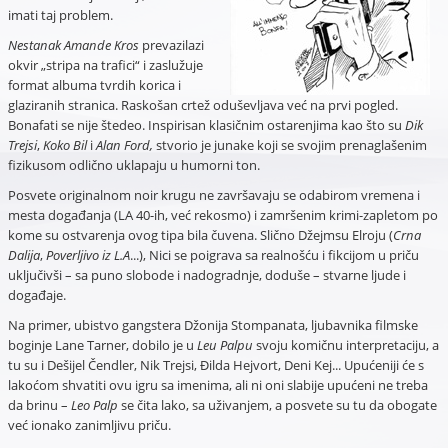
imati taj problem.
Nestanak Amande Kros
prevazilazi
okvir „stripa na trafici“ i zaslužuje
format albuma tvrdih korica i
glaziranih stranica. Raskošan crtež oduševljava već na prvi pogled.
Bonafati se nije štedeo. Inspirisan klasičnim ostarenjima kao što su
Dik
Trejsi
,
Koko Bil
i
Alan Ford,
stvorio je junake koji se svojim prenaglašenim
fizikusom odlično uklapaju u humorni ton.
Posvete originalnom noir krugu ne završavaju se odabirom vremena i
mesta događanja (LA 40-ih, već rekosmo) i zamršenim krimi-zapletom po
kome su ostvarenja ovog tipa bila čuvena. Slično Džejmsu Elroju (
Crna
Dalija
,
Poverljivo iz L.A
...), Nici se poigrava sa realnošću i fikcijom u priču
uključivši – sa puno slobode i nadogradnje, doduše – stvarne ljude i
događaje.
Na primer, ubistvo gangstera Džonija Stompanata, ljubavnika filmske
boginje Lane Tarner, dobilo je u
Leu Palpu
svoju komičnu interpretaciju, a
tu su i Dešijel Čendler, Nik Trejsi, Đilda Hejvort, Deni Kej... Upućeniji će s
lakoćom shvatiti ovu igru sa imenima, ali ni oni slabije upućeni ne treba
da brinu –
Leo Palp
se čita lako, sa uživanjem, a posvete su tu da obogate
već ionako zanimljivu priču.