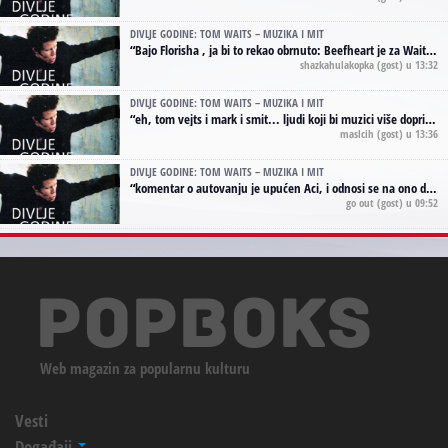
DIVLJE GODINE: TOM WAITS – MUZIKA I MIT
“
Bajo Florisha , ja bi to rekao obrnuto: Beefheart je za Waitsa, isto sto i Hendrix za Lenny Kravitza
shazkahulakopka
(gost) u 13:32
DIVLJE GODINE: TOM WAITS – MUZIKA I MIT
“
eh, tom vejts i mark i smit... ljudi koji bi muzici više doprineli da su radili kao vozači tramvaja u gsp-u.
maslcih
(gost) u 13:36
DIVLJE GODINE: TOM WAITS – MUZIKA I MIT
“
komentar o autovanju je upućen Aci, i odnosi se na ono drugo autovanje...'senzualnost Waitsa' ;)
go out
(gost) u 09:52
Web magazin za popularnu kulturu
Vesti
Događaji