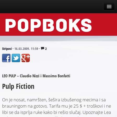
Vesti
Događaji
Recenzije
Stripovi
·
16.03.2009. 11:59
·
2
Tekstovi
Top liste
LEO PULP – Claudio Nizzi i Massimo Bonfatti
Scena
Pulp Fiction
Arhive
On je nosat, namršten, šešira izbušenog mecima i sa
brauningom na gotovs. Tarifa mu je 25 $ + troškovi i ne
libi se da isprlja ruke kako bi rešio slučaj. Upoznajte Lea