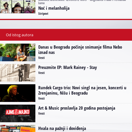
Luna
Noć i melanholija
Stripovi
Od istog autora
Danas u Beogradu počinje snimanje filma Nebo
iznad nas
Vesti
Preuzmite EP: Mark Rainey - Stay
Vesti
Rundek Cargo trio: Novi singl na jesen, koncerti u
Zrenjaninu, Nišu i Beogradu
Vesti
Art & Music proslavlja 20 godina postojanja
Vesti
Hvala na pažnji i doviđenja