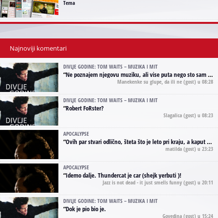
Tema
Najnoviji komentari
DIVLJE GODINE: TOM WAITS – MUZIKA I MIT
“
Ne poznajem njegovu muziku, ali vise puta nego sto sam to zazeleo gledao sam njegove umjetnicke slike na raznim stranama interneta. Te stoga zakljucujem da je Tom Waits Lady Gaga muzike namrstenih, ma
Manekenke su glupe, da ili ne
(gost) u 08:28
DIVLJE GODINE: TOM WAITS – MUZIKA I MIT
“
Robert FoRster?
Slagalica
(gost) u 08:23
APOCALYPSE
“
Ovih par stvari odlično, šteta što je leto pri kraju, a kaput koji te vervoatno podseća na pirotski ćilim je iz tradicije Navaho indijanaca ;)
matilda
(gost) u 23:23
APOCALYPSE
“
Idemo dalje. Thundercat je car (shejk yerbuti )!
Jazz is not dead - it just smells funny
(gost) u 20:11
DIVLJE GODINE: TOM WAITS – MUZIKA I MIT
“
Dok je pio bio je.
Govedina
(gost) u 15:24