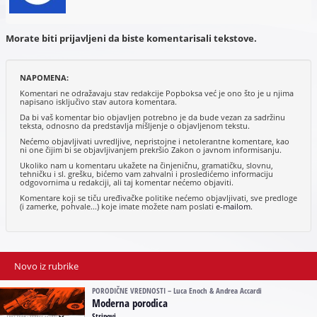
Morate biti prijavljeni da biste komentarisali tekstove.
NAPOMENA:
Komentari ne odražavaju stav redakcije Popboksa već je ono što je u njima
napisano isključivo stav autora komentara.
Da bi vaš komentar bio objavljen potrebno je da bude vezan za sadržinu
teksta, odnosno da predstavlja mišljenje o objavljenom tekstu.
Nećemo objavljivati uvredljive, nepristojne i netolerantne komentare, kao
ni one čijim bi se objavljivanjem prekršio Zakon o javnom informisanju.
Ukoliko nam u komentaru ukažete na činjeničnu, gramatičku, slovnu,
tehničku i sl. grešku, bićemo vam zahvalni i prosledićemo informaciju
odgovornima u redakciji, ali taj komentar nećemo objaviti.
Komentare koji se tiču uređivačke politike nećemo objavljivati, sve predloge
(i zamerke, pohvale...) koje imate možete nam poslati
e-mailom
.
Novo iz rubrike
PORODIČNE VREDNOSTI – Luca Enoch & Andrea Accardi
Moderna porodica
Stripovi