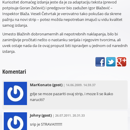
Kuriozitet domaćeg izdanja jeste da je za adaptaciju teksta (prevod
potpisuje Goran Zečević) i predgovor bio zadužen Igor Blažević –
Inspektor Blaža. Veseli Četvrtak je verovatno tako pokušao da skrene
pažnju na novi strip – potez možda nepotreban imajući u vidu kvalitet
samog izdanja.
Umesto Blažinih dobronamernih ali nepotrebnih naklapanja, bilo bi
zanimljivije pročitati nešto o nastanku serijala i njegovim tvorcima, ali
uvek ostaje nada da će ovaj propust biti ispravljen u jednom od narednih
izdanja.
Komentari
MarKonato
(gost)
| 14.06.2009. 14.59.37
gdje se moze pazariti ovaj strip, i moze li se ikako
naruciti?
Johny
(gost)
| 26.07.2011. 20.31.33
srip je STRAVA!!!!!!!!!