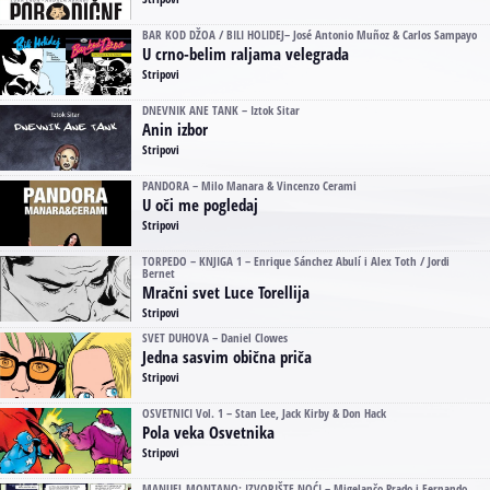
BAR KOD DŽOA / BILI HOLIDEJ– José Antonio Muñoz & Carlos Sampayo
U crno-belim raljama velegrada
Stripovi
DNEVNIK ANE TANK – Iztok Sitar
Anin izbor
Stripovi
PANDORA – Milo Manara & Vincenzo Cerami
U oči me pogledaj
Stripovi
TORPEDO – KNJIGA 1 – Enrique Sánchez Abulí i Alex Toth / Jordi
Bernet
Mračni svet Luce Torellija
Stripovi
SVET DUHOVA – Daniel Clowes
Jedna sasvim obična priča
Stripovi
OSVETNICI Vol. 1 – Stan Lee, Jack Kirby & Don Hack
Pola veka Osvetnika
Stripovi
MANUEL MONTANO: IZVORIŠTE NOĆI – Migelančo Prado i Fernando