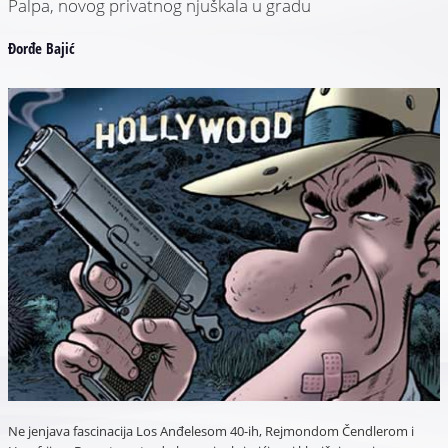
Palpa, novog privatnog njuškala u gradu
Đorđe Bajić
Ne jenjava fascinacija Los Anđelesom 40-ih, Rejmondom Čendlerom i