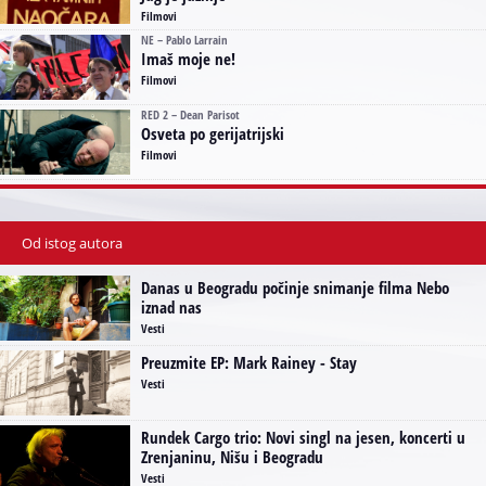
Filmovi
NE – Pablo Larrain
Imaš moje ne!
Filmovi
RED 2 – Dean Parisot
Osveta po gerijatrijski
Filmovi
Od istog autora
Danas u Beogradu počinje snimanje filma Nebo
iznad nas
Vesti
Preuzmite EP: Mark Rainey - Stay
Vesti
Rundek Cargo trio: Novi singl na jesen, koncerti u
Zrenjaninu, Nišu i Beogradu
Vesti