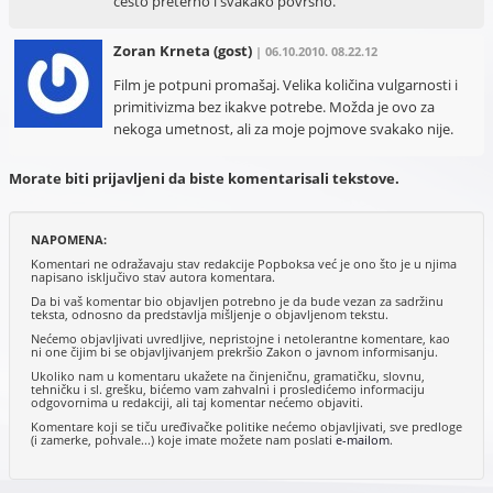
često preterno i svakako površno.
Zoran Krneta
(gost)
| 06.10.2010. 08.22.12
Film je potpuni promašaj. Velika količina vulgarnosti i
primitivizma bez ikakve potrebe. Možda je ovo za
nekoga umetnost, ali za moje pojmove svakako nije.
Morate biti prijavljeni da biste komentarisali tekstove.
NAPOMENA:
Komentari ne odražavaju stav redakcije Popboksa već je ono što je u njima
napisano isključivo stav autora komentara.
Da bi vaš komentar bio objavljen potrebno je da bude vezan za sadržinu
teksta, odnosno da predstavlja mišljenje o objavljenom tekstu.
Nećemo objavljivati uvredljive, nepristojne i netolerantne komentare, kao
ni one čijim bi se objavljivanjem prekršio Zakon o javnom informisanju.
Ukoliko nam u komentaru ukažete na činjeničnu, gramatičku, slovnu,
tehničku i sl. grešku, bićemo vam zahvalni i prosledićemo informaciju
odgovornima u redakciji, ali taj komentar nećemo objaviti.
Komentare koji se tiču uređivačke politike nećemo objavljivati, sve predloge
(i zamerke, pohvale...) koje imate možete nam poslati
e-mailom
.