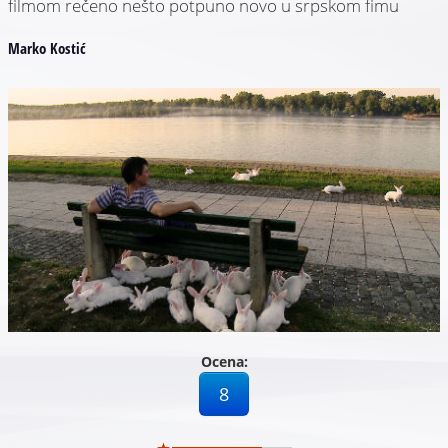
filmom rečeno nešto potpuno novo u srpskom fimu
Marko Kostić
Ocena:
8