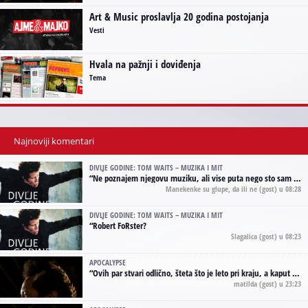
Art & Music proslavlja 20 godina postojanja
Vesti
Hvala na pažnji i doviđenja
Tema
Najnoviji komentari
DIVLJE GODINE: TOM WAITS – MUZIKA I MIT
“
Ne poznajem njegovu muziku, ali vise puta nego sto sam to zazeleo gledao sam njegove umjetnicke slike na raznim stranama interneta. Te stoga zakljucujem da je Tom Waits Lady Gaga muzike namrstenih, ma
Manekenke su glupe, da ili ne
(gost) u 08:28
DIVLJE GODINE: TOM WAITS – MUZIKA I MIT
“
Robert FoRster?
Slagalica
(gost) u 08:23
APOCALYPSE
“
Ovih par stvari odlično, šteta što je leto pri kraju, a kaput koji te vervoatno podseća na pirotski ćilim je iz tradicije Navaho indijanaca ;)
matilda
(gost) u 23:23