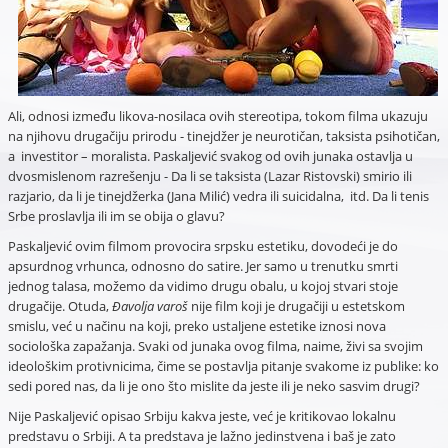
Ali, odnosi između likova-nosilaca ovih stereotipa, tokom filma ukazuju
na njihovu drugačiju prirodu - tinejdžer je neurotičan, taksista psihotičan,
a investitor – moralista. Paskaljević svakog od ovih junaka ostavlja u
dvosmislenom razrešenju - Da li se taksista (Lazar Ristovski) smirio ili
razjario, da li je tinejdžerka (Jana Milić) vedra ili suicidalna, itd. Da li tenis
Srbe proslavlja ili im se obija o glavu?
Paskaljević ovim filmom provocira srpsku estetiku, dovodeći je do
apsurdnog vrhunca, odnosno do satire. Jer samo u trenutku smrti
jednog talasa, možemo da vidimo drugu obalu, u kojoj stvari stoje
drugačije. Otuda,
Đavolja varoš
nije film koji je drugačiji u estetskom
smislu, već u načinu na koji, preko ustaljene estetike iznosi nova
sociološka zapažanja. Svaki od junaka ovog filma, naime, živi sa svojim
ideološkim protivnicima, čime se postavlja pitanje svakome iz publike: ko
sedi pored nas, da li je ono što mislite da jeste ili je neko sasvim drugi?
Nije Paskaljević opisao Srbiju kakva jeste, već je kritikovao lokalnu
predstavu o Srbiji. A ta predstava je lažno jedinstvena i baš je zato