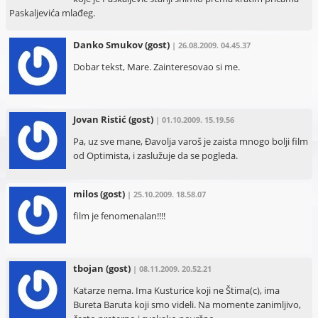
Paskaljevića mlađeg.
Danko Smukov
(gost)
| 26.08.2009. 04.45.37
Dobar tekst, Mare. Zainteresovao si me.
Jovan Ristić
(gost)
| 01.10.2009. 15.19.56
Pa, uz sve mane, Đavolja varoš je zaista mnogo bolji film
od Optimista, i zaslužuje da se pogleda.
milos
(gost)
| 25.10.2009. 18.58.07
film je fenomenalan!!!!
tbojan
(gost)
| 08.11.2009. 20.52.21
Katarze nema. Ima Kusturice koji ne Štima(c), ima
Bureta Baruta koji smo videli. Na momente zanimljivo,