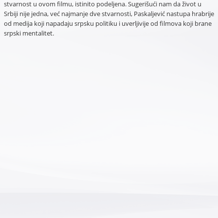
stvarnost u ovom filmu, istinito podeljena. Sugerišući nam da život u
Srbiji nije jedna, već najmanje dve stvarnosti, Paskaljević nastupa hrabrije
od medija koji napadaju srpsku politiku i uverljivije od filmova koji brane
srpski mentalitet.