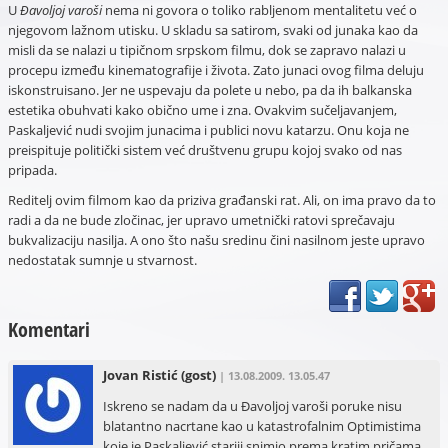
U
Đavoljoj varoši
nema ni govora o toliko rabljenom mentalitetu već o
njegovom lažnom utisku. U skladu sa satirom, svaki od junaka kao da
misli da se nalazi u tipičnom srpskom filmu, dok se zapravo nalazi u
procepu između kinematografije i života. Zato junaci ovog filma deluju
iskonstruisano. Jer ne uspevaju da polete u nebo, pa da ih balkanska
estetika obuhvati kako obično ume i zna. Ovakvim sučeljavanjem,
Paskaljević nudi svojim junacima i publici novu katarzu. Onu koja ne
preispituje politički sistem već društvenu grupu kojoj svako od nas
pripada.
Reditelj ovim filmom kao da priziva građanski rat. Ali, on ima pravo da to
radi a da ne bude zločinac, jer upravo umetnički ratovi sprečavaju
bukvalizaciju nasilja. A ono što našu sredinu čini nasilnom jeste upravo
nedostatak sumnje u stvarnost.
Komentari
Jovan Ristić
(gost)
| 13.08.2009. 13.05.47
Iskreno se nadam da u Đavoljoj varoši poruke nisu
blatantno nacrtane kao u katastrofalnim Optimistima
koje je Paskaljević stariji snimio prema kratim pričama