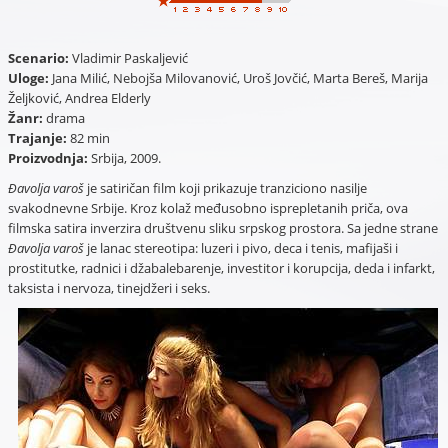
Scenario:
Vladimir Paskaljević
Uloge:
Jana Milić, Nebojša Milovanović, Uroš Jovčić, Marta Bereš, Marija
Željković, Andrea Elderly
Žanr:
drama
Trajanje:
82 min
Proizvodnja:
Srbija, 2009.
Đavolja varoš
je satiričan film koji prikazuje tranziciono nasilje
svakodnevne Srbije. Kroz kolaž međusobno isprepletanih priča, ova
filmska satira inverzira društvenu sliku srpskog prostora. Sa jedne strane
Đavolja varoš
je lanac stereotipa: luzeri i pivo, deca i tenis, mafijaši i
prostitutke, radnici i džabalebarenje, investitor i korupcija, deda i infarkt,
taksista i nervoza, tinejdžeri i seks.