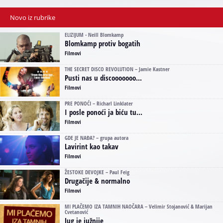
Novo iz rubrike
ELIZIJUM - Neill Blomkamp
Blomkamp protiv bogatih
Filmovi
THE SECRET DISCO REVOLUTION – Jamie Kastner
Pusti nas u discooooooo...
Filmovi
PRE PONOĆI – Richarl Linklater
I posle ponoći ja biću tu...
Filmovi
GDE JE NAĐA? – grupa autora
Lavirint kao takav
Filmovi
ŽESTOKE DEVOJKE – Paul Feig
Drugačije & normalno
Filmovi
MI PLAČEMO IZA TAMNIH NAOČARA – Velimir Stojanović & Marijan
Cvetanović
Jug je južnije