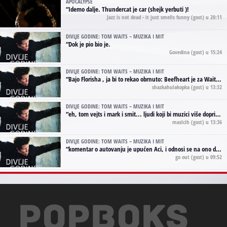
APOCALYPSE
“
Idemo dalje. Thundercat je car (shejk yerbuti )!
Jazz is not dead - it just smells funny
(gost) u 20:11
DIVLJE GODINE: TOM WAITS – MUZIKA I MIT
“
Dok je pio bio je.
Govedina
(gost) u 15:24
DIVLJE GODINE: TOM WAITS – MUZIKA I MIT
“
Bajo Florisha , ja bi to rekao obrnuto: Beefheart je za Waitsa, isto sto i Hendrix za Lenny Kravitza
shazkahulakopka
(gost) u 13:32
DIVLJE GODINE: TOM WAITS – MUZIKA I MIT
“
eh, tom vejts i mark i smit... ljudi koji bi muzici više doprineli da su radili kao vozači tramvaja u gsp-u.
maslcih
(gost) u 13:36
DIVLJE GODINE: TOM WAITS – MUZIKA I MIT
“
komentar o autovanju je upućen Aci, i odnosi se na ono drugo autovanje...'senzualnost Waitsa' ;)
go out
(gost) u 09:52