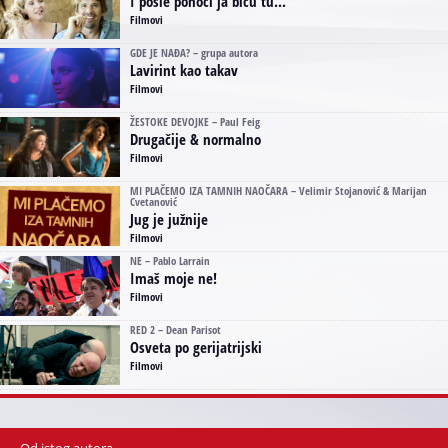
I posle ponoći ja biću tu...
Filmovi
GDE JE NAĐA? – grupa autora
Lavirint kao takav
Filmovi
ŽESTOKE DEVOJKE – Paul Feig
Drugačije & normalno
Filmovi
MI PLAČEMO IZA TAMNIH NAOČARA – Velimir Stojanović & Marijan
Cvetanović
Jug je južnije
Filmovi
NE – Pablo Larrain
Imaš moje ne!
Filmovi
RED 2 – Dean Parisot
Osveta po gerijatrijski
Filmovi