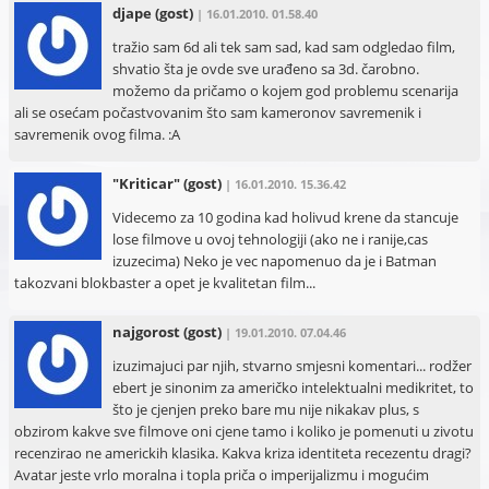
djape
(gost)
| 16.01.2010. 01.58.40
tražio sam 6d ali tek sam sad, kad sam odgledao film,
shvatio šta je ovde sve urađeno sa 3d. čarobno.
možemo da pričamo o kojem god problemu scenarija
ali se osećam počastvovanim što sam kameronov savremenik i
savremenik ovog filma. :A
"Kriticar"
(gost)
| 16.01.2010. 15.36.42
Videcemo za 10 godina kad holivud krene da stancuje
lose filmove u ovoj tehnologiji (ako ne i ranije,cas
izuzecima) Neko je vec napomenuo da je i Batman
takozvani blokbaster a opet je kvalitetan film...
najgorost
(gost)
| 19.01.2010. 07.04.46
izuzimajuci par njih, stvarno smjesni komentari... rodžer
ebert je sinonim za američko intelektualni medikritet, to
što je cjenjen preko bare mu nije nikakav plus, s
obzirom kakve sve filmove oni cjene tamo i koliko je pomenuti u zivotu
recenzirao ne americkih klasika. Kakva kriza identiteta recezentu dragi?
Avatar jeste vrlo moralna i topla priča o imperijalizmu i mogućim