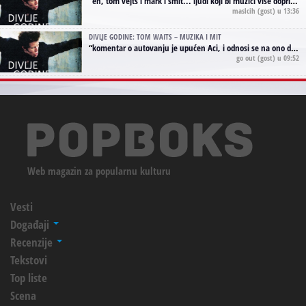
“
eh, tom vejts i mark i smit... ljudi koji bi muzici više doprineli da su radili kao vozači tramvaja u gsp-u.
maslcih
(gost) u 13:36
DIVLJE GODINE: TOM WAITS – MUZIKA I MIT
“
komentar o autovanju je upućen Aci, i odnosi se na ono drugo autovanje...'senzualnost Waitsa' ;)
go out
(gost) u 09:52
Web magazin za popularnu kulturu
Vesti
Događaji
Recenzije
Tekstovi
Top liste
Scena