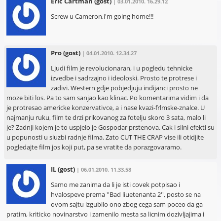
Eric Cartman
(gost)
| 03.01.2010. 16.29.12
Screw u Cameron,i'm going home!!!
Pro
(gost)
| 04.01.2010. 12.34.27
Ljudi film je revolucionaran, i u pogledu tehnicke
izvedbe i sadrzajno i ideoloski. Prosto te protrese i
zadivi. Western gdje pobjedjuju indijanci prosto ne
moze biti los. Pa to sam sanjao kao klinac. Po komentarima vidim i da
je protresao americke konzervativce, a i nase kvazi-frlmske-znalce. U
najmanju ruku, film te drzi prikovanog za fotelju skoro 3 sata, malo li
je? Zadnji kojem je to uspjelo je Gospodar prstenova. Cak i silni efekti su
u popunosti u sluzbi radnje filma. Zato CUT THE CRAP vise ili otidjite
pogledajte film jos koji put, pa se vratite da porazgovaramo.
IL
(gost)
| 06.01.2010. 11.33.58
Samo me zanima da li je isti covek potpisao i
hvalospeve prema ''Bad liuetenanta 2'', posto se na
ovom sajtu izgubilo ono zbog cega sam poceo da ga
pratim, kriticko novinarstvo i zamenilo mesta sa licnim dozivljajima i