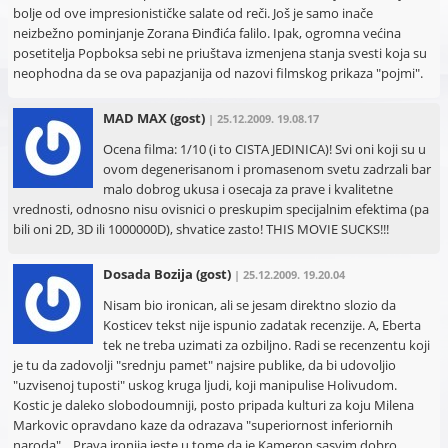
bolje od ove impresionističke salate od reči. Još je samo inače
neizbežno pominjanje Zorana Đinđića falilo. Ipak, ogromna većina
posetitelja Popboksa sebi ne priuštava izmenjena stanja svesti koja su
neophodna da se ova papazjanija od nazovi filmskog prikaza "pojmi".
MAD MAX
(gost)
| 25.12.2009. 19.08.17
Ocena filma: 1/10 (i to CISTA JEDINICA)! Svi oni koji su u
ovom degenerisanom i promasenom svetu zadrzali bar
malo dobrog ukusa i osecaja za prave i kvalitetne
vrednosti, odnosno nisu ovisnici o preskupim specijalnim efektima (pa
bili oni 2D, 3D ili 1000000D), shvatice zasto! THIS MOVIE SUCKS!!!
Dosada Bozija
(gost)
| 25.12.2009. 19.20.04
Nisam bio ironican, ali se jesam direktno slozio da
Kosticev tekst nije ispunio zadatak recenzije. A, Eberta
tek ne treba uzimati za ozbiljno. Radi se recenzentu koji
je tu da zadovolji "srednju pamet" najsire publike, da bi udovoljio
"uzvisenoj tuposti" uskog kruga ljudi, koji manipulise Holivudom.
Kostic je daleko slobodoumniji, posto pripada kulturi za koju Milena
Markovic opravdano kaze da odrazava "superiornost inferiornih
naroda"... Prava ironija jeste u tome da je Kameron sasvim dobro