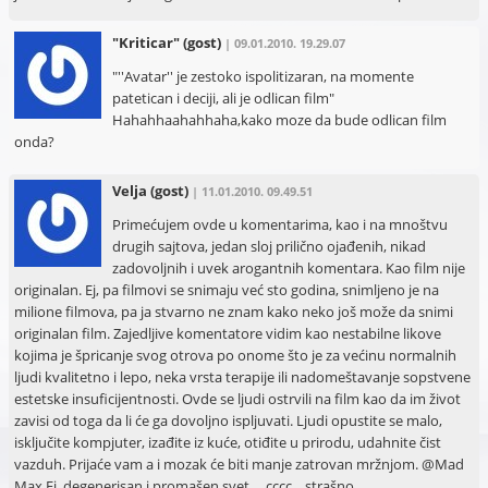
"Kriticar"
(gost)
| 09.01.2010. 19.29.07
"''Avatar'' je zestoko ispolitizaran, na momente
patetican i deciji, ali je odlican film"
Hahahhaahahhaha,kako moze da bude odlican film
onda?
Velja
(gost)
| 11.01.2010. 09.49.51
Primećujem ovde u komentarima, kao i na mnoštvu
drugih sajtova, jedan sloj prilično ojađenih, nikad
zadovoljnih i uvek arogantnih komentara. Kao film nije
originalan. Ej, pa filmovi se snimaju već sto godina, snimljeno je na
milione filmova, pa ja stvarno ne znam kako neko još može da snimi
originalan film. Zajedljive komentatore vidim kao nestabilne likove
kojima je špricanje svog otrova po onome što je za većinu normalnih
ljudi kvalitetno i lepo, neka vrsta terapije ili nadomeštavanje sopstvene
estetske insuficijentnosti. Ovde se ljudi ostrvili na film kao da im život
zavisi od toga da li će ga dovoljno ispljuvati. Ljudi opustite se malo,
isključite kompjuter, izađite iz kuće, otiđite u prirodu, udahnite čist
vazduh. Prijaće vam a i mozak će biti manje zatrovan mržnjom. @Mad
Max Ej, degenerisan i promašen svet.... cccc... strašno...