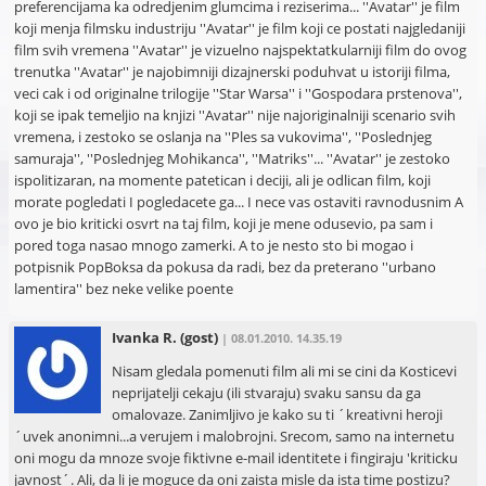
preferencijama ka odredjenim glumcima i reziserima... ''Avatar'' je film
koji menja filmsku industriju ''Avatar'' je film koji ce postati najgledaniji
film svih vremena ''Avatar'' je vizuelno najspektatkularniji film do ovog
trenutka ''Avatar'' je najobimniji dizajnerski poduhvat u istoriji filma,
veci cak i od originalne trilogije ''Star Warsa'' i ''Gospodara prstenova'',
koji se ipak temeljio na knjizi ''Avatar'' nije najoriginalniji scenario svih
vremena, i zestoko se oslanja na ''Ples sa vukovima'', ''Poslednjeg
samuraja'', ''Poslednjeg Mohikanca'', ''Matriks''... ''Avatar'' je zestoko
ispolitizaran, na momente patetican i deciji, ali je odlican film, koji
morate pogledati I pogledacete ga... I nece vas ostaviti ravnodusnim A
ovo je bio kriticki osvrt na taj film, koji je mene odusevio, pa sam i
pored toga nasao mnogo zamerki. A to je nesto sto bi mogao i
potpisnik PopBoksa da pokusa da radi, bez da preterano ''urbano
lamentira'' bez neke velike poente
Ivanka R.
(gost)
| 08.01.2010. 14.35.19
Nisam gledala pomenuti film ali mi se cini da Kosticevi
neprijatelji cekaju (ili stvaraju) svaku sansu da ga
omalovaze. Zanimljivo je kako su ti ´kreativni heroji
´uvek anonimni...a verujem i malobrojni. Srecom, samo na internetu
oni mogu da mnoze svoje fiktivne e-mail identitete i fingiraju 'kriticku
javnost´. Ali, da li je moguce da oni zaista misle da ista time postizu?