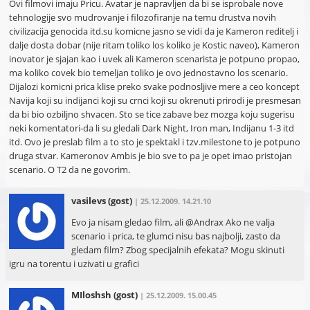
Ovi filmovi imaju Pricu. Avatar je napravljen da bi se isprobale nove
tehnologije svo mudrovanje i filozofiranje na temu drustva novih
civilizacija genocida itd.su komicne jasno se vidi da je Kameron reditelj i
dalje dosta dobar (nije ritam toliko los koliko je Kostic naveo), Kameron
inovator je sjajan kao i uvek ali Kameron scenarista je potpuno propao,
ma koliko covek bio temeljan toliko je ovo jednostavno los scenario.
Dijalozi komicni prica klise preko svake podnosljive mere a ceo koncept
Navija koji su indijanci koji su crnci koji su okrenuti prirodi je presmesan
da bi bio ozbiljno shvacen. Sto se tice zabave bez mozga koju sugerisu
neki komentatori-da li su gledali Dark Night, Iron man, Indijanu 1-3 itd
itd. Ovo je preslab film a to sto je spektakl i tzv.milestone to je potpuno
druga stvar. Kameronov Ambis je bio sve to pa je opet imao pristojan
scenario. O T2 da ne govorim.
vasilevs
(gost)
| 25.12.2009. 14.21.10
Evo ja nisam gledao film, ali @Andrax Ako ne valja
scenario i prica, te glumci nisu bas najbolji, zasto da
gledam film? Zbog specijalnih efekata? Mogu skinuti
igru na torentu i uzivati u grafici
MIloshsh
(gost)
| 25.12.2009. 15.00.45