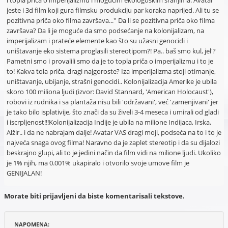
i topla priča o imperijalizmu i mogućim ekologoškim sranjima. Avatar
jeste i 3d film koji gura filmsku produkciju par koraka naprijed. Ali tu se
pozitivna priča oko filma završava...'' Da li se pozitivna priča oko filma
završava? Da li je moguće da smo podsećanje na kolonijalizam, na
imperijalizam i prateće elemente kao što su užasni genocidi i
uništavanje eko sistema proglasili stereotipom?! Pa.. baš smo kul, jel'?
Pametni smo i provalili smo da je to topla priča o imperijalizmu i to je
to! Kakva tola priča, dragi najgoroste? Iza imperijalizma stoji otimanje,
uništavanje, ubijanje, strašni genocidi.. Kolonijalizacija Amerike je ubila
skoro 100 miliona ljudi (izvor: David Stannard, 'American Holocaust'),
robovi iz rudnika i sa plantaža nisu bili 'održavani', već 'zamenjivani' jer
je tako bilo isplativije, što znači da su živeli 3-4 meseca i umirali od gladi
i iscrpljenost!!!Kolonijalizacija Indije je ubila na milione Indijaca, Irska,
Alžir.. i da ne nabrajam dalje! Avatar VAS dragi moji, podseća na to i to je
najveća snaga ovog filma! Naravno da je zaplet stereotip i da su dijalozi
beskrajno glupi, ali to je jedini način da film vidi na milione ljudi. Ukoliko
je 1% njih, ma 0.001% ukapiralo i otvorilo svoje umove film je
GENIJALAN!
Morate biti prijavljeni da biste komentarisali tekstove.
NAPOMENA: