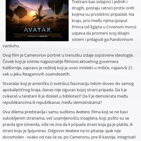
Tretirani kao izdajnici i jednih i
drugih, postaju ratnici protiv onih
kojima su prvobitno pripadali. Na
kraju, prvi među njima (poput
Princa od Egipta u Crvenom moru)
uspeva da promeni svoj disajni
sistem i prilagodi ga Pandorinom
vazduhu.
Ovaj film je Cameronov portret u trenutku izdaje sopstvene ideologije.
Čovek koji je snimio najpoznatije filmove aktuelnog guvernera
Kalifornije, zapravo je reditelj koji je uveo intelekt u mišiće, najavivši 21.
vek u jeku Reaganovih osamdesetih.
Stvaralac koji je američku (i svetsku) fascinaciju telom doveo do samog
apokaliptičnog kraja, danas nije siguran kojoj strani pripada. Da li je
cvikeraš u teretani ili je dizelaš u biblioteci? Da li je demokrata među
republikancima ili republikanac među demokratama?
Ova dilema predstavlja i samu sudbinu
Avatara
, filma koji se ne bavi
sukobljenim stranama, već usamljenošću insajdera, koji, pošto su se
pravila igre izmenila, više ne zna da li pripada strani koja ga je platila, ili
strani koju je špijunirao. Odgovor
Avatara
na to pitanje, ipak nije
dvosmislen - svako od nas će se, po Cameronu, pre ili kasnije, integrisati