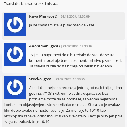
Translate, izabrao srpski i nista...
Kaya Mar
(gost)
| 24.12.2009. 12.30.09
Ja ne shvatam šta je pisac hteo da kaže.
Anoniman
(gost)
| 24.12.2009. 12.33.16
"A jer" U napomeni dole bi trebalo da stoji da se uz
komentar ocekuje barem elementarni nivo pismenosti.
Ta stavka bi bila dosta bitnija od nekih navedenih.
Srecko
(gost)
| 24.12.2009. 13.10.55
Apsolutno nejasna recenzija jednog od najbitnijeg filma
godine. 7/10? Ekstremno cudna ocjena, sto bez
problema moze da se podnese, sa veoma nejasnim i
konfuznim objasnjenjem, sto vec nikako ne moze. Steta sto je ovakav
film dobio ovako nemustu recenziju. Za mene je to 10/10 kao
bioskopska zabava, odnosno 8/10 kao sve ostalo. Kako je pravljen prije
svega da zabavi, to je 10/10.