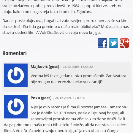
svoje pozlaćene epohe, predvidevši, te 1984-e, poput kletve, srebrnu
oluju, kako kod nas Jevreja tako i kod njih, Egipćana.
Danas, posle oluje, ovaj bogati, ali zaboravljeni prorok nema više sa kim
da se druži. Da li da ga primimo u našu malu biblioteku? Može, ali da nas
stavi u sledeći film. A Vuk Drašković u svoju novu knjigu.
Komentari
Majković
(gost)
| 24.12.2009. 11.53.32
Veoma loš tekst. Jedan u nizu promašenih. Zar Avatara
nije mogao da recenzira neko verziranjiji?
Pexa
(gost)
| 24.12.2009. 12.07.30
A jer je ovo recenzija filma ili portret Jamesa Camerona?
Sta je dobilo 7/10? "Danas, posle oluje, ovaj bogati, ali
zaboravljeni prorok nema više sa kim da se druži. Da li
da ga primimo u našu malu biblioteku? Može, ali da nas stavi u sledeći
film. A Vuk Drašković u svoju novu knjigu." Ja ovo ubacio u Google