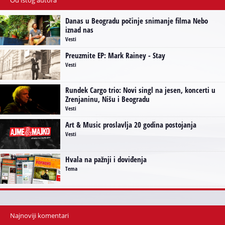
Od istog autora
Danas u Beogradu počinje snimanje filma Nebo
iznad nas
Vesti
Preuzmite EP: Mark Rainey - Stay
Vesti
Rundek Cargo trio: Novi singl na jesen, koncerti u
Zrenjaninu, Nišu i Beogradu
Vesti
Art & Music proslavlja 20 godina postojanja
Vesti
Hvala na pažnji i doviđenja
Tema
Najnoviji komentari