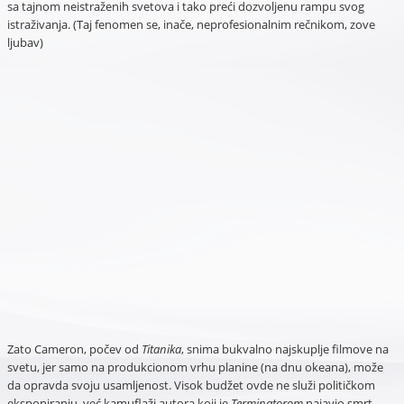
sa tajnom neistraženih svetova i tako preći dozvoljenu rampu svog
istraživanja. (Taj fenomen se, inače, neprofesionalnim rečnikom, zove
ljubav)
Zato Cameron, počev od
Titanika
, snima bukvalno najskuplje filmove na
svetu, jer samo na produkcionom vrhu planine (na dnu okeana), može
da opravda svoju usamljenost. Visok budžet ovde ne služi političkom
eksponiranju, već kamuflaži autora koji je
Terminatorom
najavio smrt