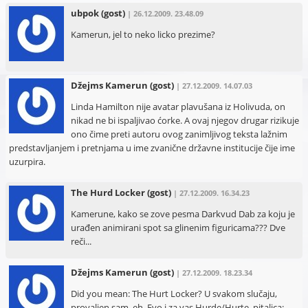
ubpok
(gost)
| 26.12.2009. 23.48.09
Kamerun, jel to neko licko prezime?
Džejms Kamerun
(gost)
| 27.12.2009. 14.07.03
Linda Hamilton nije avatar plavušana iz Holivuda, on
nikad ne bi ispaljivao ćorke. A ovaj njegov drugar rizikuje
ono čime preti autoru ovog zanimljivog teksta lažnim
predstavljanjem i pretnjama u ime zvanične državne institucije čije ime
uzurpira.
The Hurd Locker
(gost)
| 27.12.2009. 16.34.23
Kamerune, kako se zove pesma Darkvud Dab za koju je
urađen animirani spot sa glinenim figuricama??? Dve
reči...
Džejms Kamerun
(gost)
| 27.12.2009. 18.23.34
Did you mean: The Hurt Locker? U svakom slučaju,
provaljen sam, eh. Evo i za vas Hurde/Hurte, pitalica: