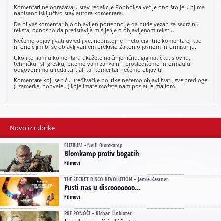
Komentari ne odražavaju stav redakcije Popboksa već je ono što je u njima
napisano isključivo stav autora komentara.
Da bi vaš komentar bio objavljen potrebno je da bude vezan za sadržinu
teksta, odnosno da predstavlja mišljenje o objavljenom tekstu.
Nećemo objavljivati uvredljive, nepristojne i netolerantne komentare, kao
ni one čijim bi se objavljivanjem prekršio Zakon o javnom informisanju.
Ukoliko nam u komentaru ukažete na činjeničnu, gramatičku, slovnu,
tehničku i sl. grešku, bićemo vam zahvalni i prosledićemo informaciju
odgovornima u redakciji, ali taj komentar nećemo objaviti.
Komentare koji se tiču uređivačke politike nećemo objavljivati, sve predloge
(i zamerke, pohvale...) koje imate možete nam poslati
e-mailom
.
Novo iz rubrike
ELIZIJUM - Neill Blomkamp
Blomkamp protiv bogatih
Filmovi
THE SECRET DISCO REVOLUTION – Jamie Kastner
Pusti nas u discooooooo...
Filmovi
PRE PONOĆI – Richarl Linklater