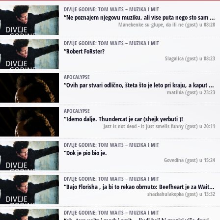
DIVLJE GODINE: TOM WAITS – MUZIKA I MIT
“
Ne poznajem njegovu muziku, ali vise puta nego sto sam to zazeleo gledao sam njegove umjetnicke slike na raznim stranama interneta. Te stoga zakljucujem da je Tom Waits Lady Gaga muzike namrstenih, ma
Manekenke su glupe, da ili ne
(gost) u 08:28
DIVLJE GODINE: TOM WAITS – MUZIKA I MIT
“
Robert FoRster?
Slagalica
(gost) u 08:23
APOCALYPSE
“
Ovih par stvari odlično, šteta što je leto pri kraju, a kaput koji te vervoatno podseća na pirotski ćilim je iz tradicije Navaho indijanaca ;)
matilda
(gost) u 23:23
APOCALYPSE
“
Idemo dalje. Thundercat je car (shejk yerbuti )!
Jazz is not dead - it just smells funny
(gost) u 20:11
DIVLJE GODINE: TOM WAITS – MUZIKA I MIT
“
Dok je pio bio je.
Govedina
(gost) u 15:24
DIVLJE GODINE: TOM WAITS – MUZIKA I MIT
“
Bajo Florisha , ja bi to rekao obrnuto: Beefheart je za Waitsa, isto sto i Hendrix za Lenny Kravitza
shazkahulakopka
(gost) u 13:32
DIVLJE GODINE: TOM WAITS – MUZIKA I MIT