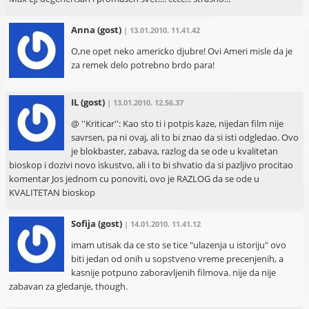
Anna
(gost)
| 13.01.2010. 11.41.42
O,ne opet neko americko djubre! Ovi Ameri misle da je
za remek delo potrebno brdo para!
IL
(gost)
| 13.01.2010. 12.56.37
@ ''Kriticar'': Kao sto ti i potpis kaze, nijedan film nije
savrsen, pa ni ovaj, ali to bi znao da si isti odgledao. Ovo
je blokbaster, zabava, razlog da se ode u kvalitetan
bioskop i dozivi novo iskustvo, ali i to bi shvatio da si pazljivo procitao
komentar Jos jednom cu ponoviti, ovo je RAZLOG da se ode u
KVALITETAN bioskop
Sofija
(gost)
| 14.01.2010. 11.41.12
imam utisak da ce sto se tice "ulazenja u istoriju" ovo
biti jedan od onih u sopstveno vreme precenjenih, a
kasnije potpuno zaboravljenih filmova. nije da nije
zabavan za gledanje, though.