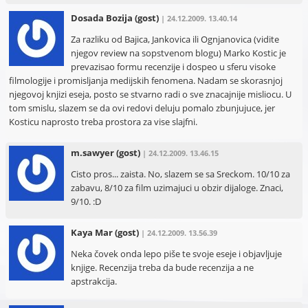
Dosada Bozija
(gost)
| 24.12.2009. 13.40.14
Za razliku od Bajica, Jankovica ili Ognjanovica (vidite
njegov review na sopstvenom blogu) Marko Kostic je
prevazisao formu recenzije i dospeo u sferu visoke
filmologije i promisljanja medijskih fenomena. Nadam se skorasnjoj
njegovoj knjizi eseja, posto se stvarno radi o sve znacajnije misliocu. U
tom smislu, slazem se da ovi redovi deluju pomalo zbunjujuce, jer
Kosticu naprosto treba prostora za vise slajfni.
m.sawyer
(gost)
| 24.12.2009. 13.46.15
Cisto pros... zaista. No, slazem se sa Sreckom. 10/10 za
zabavu, 8/10 za film uzimajuci u obzir dijaloge. Znaci,
9/10. :D
Kaya Mar
(gost)
| 24.12.2009. 13.56.39
Neka čovek onda lepo piše te svoje eseje i objavljuje
knjige. Recenzija treba da bude recenzija a ne
apstrakcija.