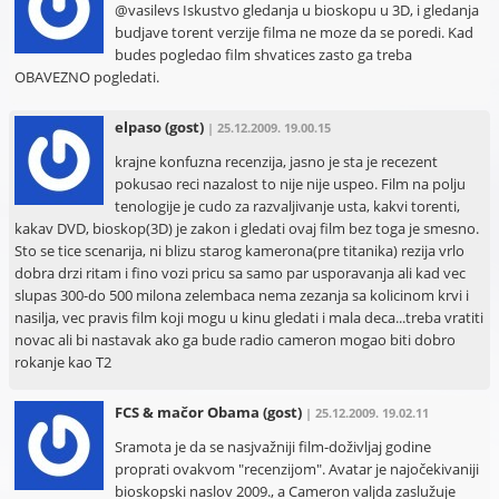
@vasilevs Iskustvo gledanja u bioskopu u 3D, i gledanja
budjave torent verzije filma ne moze da se poredi. Kad
budes pogledao film shvatices zasto ga treba
OBAVEZNO pogledati.
elpaso
(gost)
| 25.12.2009. 19.00.15
krajne konfuzna recenzija, jasno je sta je recezent
pokusao reci nazalost to nije nije uspeo. Film na polju
tenologije je cudo za razvaljivanje usta, kakvi torenti,
kakav DVD, bioskop(3D) je zakon i gledati ovaj film bez toga je smesno.
Sto se tice scenarija, ni blizu starog kamerona(pre titanika) rezija vrlo
dobra drzi ritam i fino vozi pricu sa samo par usporavanja ali kad vec
slupas 300-do 500 milona zelembaca nema zezanja sa kolicinom krvi i
nasilja, vec pravis film koji mogu u kinu gledati i mala deca...treba vratiti
novac ali bi nastavak ako ga bude radio cameron mogao biti dobro
rokanje kao T2
FCS & mačor Obama
(gost)
| 25.12.2009. 19.02.11
Sramota je da se nasjvažniji film-doživljaj godine
proprati ovakvom "recenzijom". Avatar je najočekivaniji
bioskopski naslov 2009., a Cameron valjda zaslužuje