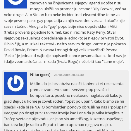
zasnovan na činjenicama. Njegovi agenti uopšte nisu
mnogo uložili na promociju pesme "Billy Brown", već na
neke druge. A to što on bira neke incidentne i ekscentrične teme za
svoje pesme, pa se gay populacija za njih navodno vezala - takođe nije
sasvim tačno. Mnogi iz te "gay" populacije nisu uopšte skloni Miki
(treba proveriti pojedine forume), kao ni recimo Katy Perry. Stvar
njegovog seksualnog opredeljenja je jedno (to je njegov privatni život,
ili bilo čiji), a muzika i tekstovi - nešto sasvim drugo. Zar to nije pokazao
David Bowie, Prince, Nirwana i mnogi drugi veliki muzičari? Pesma
"Relax" je jedna od najbolje napisanih dance pesama ikada, i kod nas je
i dalje veoma slušana, i nikada (hvala Bogu) neće biti kao "Lane moje".
Niko
(gost)
| 25.10.2009. 20.37.40
Mislim da je, bez obzira na očiti animozitet recenzenta
prema ovom izvrsnom i svežem pop pevaču i
kompozitoru, posebno neukusno naglašavati kako je
grad Bejrut u kome je čovek rođen, "opet polupan". Kako bismo se mi
osećali kada bi se NATO bombarderi ponovo obrušili na nas i "polupali"
Beograd po drugi put? Ta vrsta ironije kao i ona da je Mika izbeglica iz
Trećeg sveta ne pije vodu, jer je on sin američkog, izuzetno uspešnog
bankara koji je radio u Bejrutu i tamo upoznao njegovu majku,
Libanku, koja zajedno sa ostale dve ćerke uglavnom radi Mikine