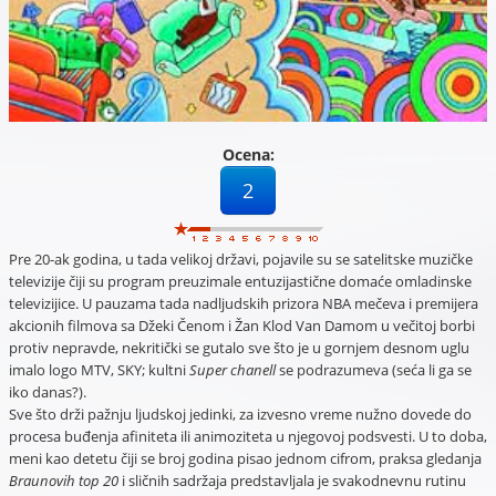
Ocena:
2
Pre 20-ak godina, u tada velikoj državi, pojavile su se satelitske muzičke
televizije čiji su program preuzimale entuzijastične domaće omladinske
televizijice. U pauzama tada nadljudskih prizora NBA mečeva i premijera
akcionih filmova sa Džeki Čenom i Žan Klod Van Damom u večitoj borbi
protiv nepravde, nekritički se gutalo sve što je u gornjem desnom uglu
imalo logo MTV, SKY; kultni
Super chanell
se podrazumeva (seća li ga se
iko danas?).
Sve što drži pažnju ljudskoj jedinki, za izvesno vreme nužno dovede do
procesa buđenja afiniteta ili animoziteta u njegovoj podsvesti. U to doba,
meni kao detetu čiji se broj godina pisao jednom cifrom, praksa gledanja
Braunovih top 20
i sličnih sadržaja predstavljala je svakodnevnu rutinu