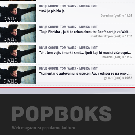
DIVLJE GODINE: TOM WAITS – MUZIKA I MIT
“
Dok je pio bio je.
Govedina
(gost) u 15:24
DIVLJE GODINE: TOM WAITS – MUZIKA I MIT
“
Bajo Florisha , ja bi to rekao obrnuto: Beefheart je za Waitsa, isto sto i Hendrix za Lenny Kravitza
shazkahulakopka
(gost) u 13:32
DIVLJE GODINE: TOM WAITS – MUZIKA I MIT
“
eh, tom vejts i mark i smit... ljudi koji bi muzici više doprineli da su radili kao vozači tramvaja u gsp-u.
maslcih
(gost) u 13:36
DIVLJE GODINE: TOM WAITS – MUZIKA I MIT
“
komentar o autovanju je upućen Aci, i odnosi se na ono drugo autovanje...'senzualnost Waitsa' ;)
go out
(gost) u 09:52
Web magazin za popularnu kulturu