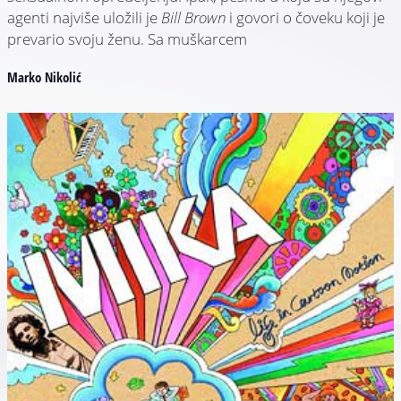
agenti najviše uložili je
Bill Brown
i govori o čoveku koji je
prevario svoju ženu. Sa muškarcem
Marko Nikolić