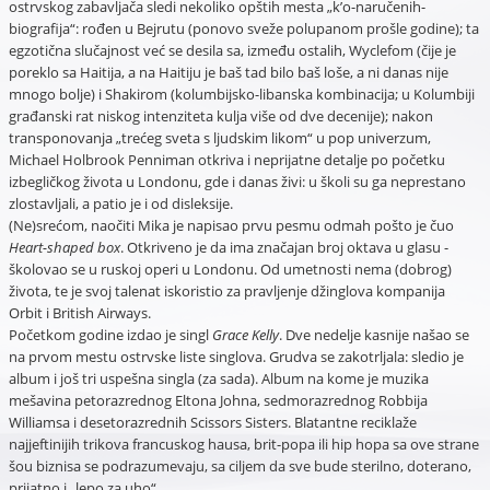
ostrvskog zabavljača sledi nekoliko opštih mesta „k’o-naručenih-
biografija“: rođen u Bejrutu (ponovo sveže polupanom prošle godine); ta
egzotična slučajnost već se desila sa, između ostalih, Wyclefom (čije je
poreklo sa Haitija, a na Haitiju je baš tad bilo baš loše, a ni danas nije
mnogo bolje) i Shakirom (kolumbijsko-libanska kombinacija; u Kolumbiji
građanski rat niskog intenziteta kulja više od dve decenije); nakon
transponovanja „trećeg sveta s ljudskim likom“ u pop univerzum,
Michael Holbrook Penniman otkriva i neprijatne detalje po početku
izbegličkog života u Londonu, gde i danas živi: u školi su ga neprestano
zlostavljali, a patio je i od disleksije.
(Ne)srećom, naočiti Mika je napisao prvu pesmu odmah pošto je čuo
Heart-shaped box
. Otkriveno je da ima značajan broj oktava u glasu -
školovao se u ruskoj operi u Londonu. Od umetnosti nema (dobrog)
života, te je svoj talenat iskoristio za pravljenje džinglova kompanija
Orbit i British Airways.
Početkom godine izdao je singl
Grace Kelly
. Dve nedelje kasnije našao se
na prvom mestu ostrvske liste singlova. Grudva se zakotrljala: sledio je
album i još tri uspešna singla (za sada). Album na kome je muzika
mešavina petorazrednog Eltona Johna, sedmorazrednog Robbija
Williamsa i desetorazrednih Scissors Sisters. Blatantne reciklaže
najjeftinijih trikova francuskog hausa, brit-popa ili hip hopa sa ove strane
šou biznisa se podrazumevaju, sa ciljem da sve bude sterilno, doterano,
prijatno i „lepo za uho“.