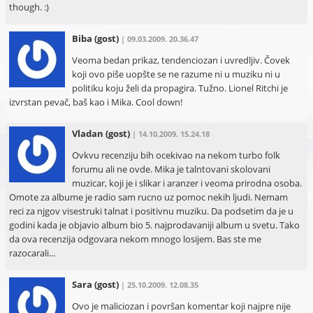
though. :)
Biba
(gost)
| 09.03.2009. 20.36.47
Veoma bedan prikaz, tendenciozan i uvredljiv. Čovek
koji ovo piše uopšte se ne razume ni u muziku ni u
politiku koju želi da propagira. Tužno. Lionel Ritchi je
izvrstan pevač, baš kao i Mika. Cool down!
Vladan
(gost)
| 14.10.2009. 15.24.18
Ovkvu recenziju bih ocekivao na nekom turbo folk
forumu ali ne ovde. Mika je talntovani skolovani
muzicar, koji je i slikar i aranzer i veoma prirodna osoba.
Omote za albume je radio sam rucno uz pomoc nekih ljudi. Nemam
reci za njgov visestruki talnat i positivnu muziku. Da podsetim da je u
godini kada je objavio album bio 5. najprodavaniji album u svetu. Tako
da ova recenzija odgovara nekom mnogo losijem. Bas ste me
razocarali...
Sara
(gost)
| 25.10.2009. 12.08.35
Ovo je maliciozan i površan komentar koji najpre nije