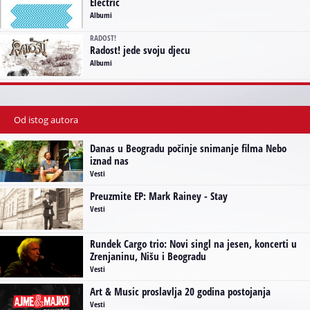
Electric
Albumi
RADOST!
Radost! jede svoju djecu
Albumi
Od istog autora
Danas u Beogradu počinje snimanje filma Nebo
iznad nas
Vesti
Preuzmite EP: Mark Rainey - Stay
Vesti
Rundek Cargo trio: Novi singl na jesen, koncerti u
Zrenjaninu, Nišu i Beogradu
Vesti
Art & Music proslavlja 20 godina postojanja
Vesti