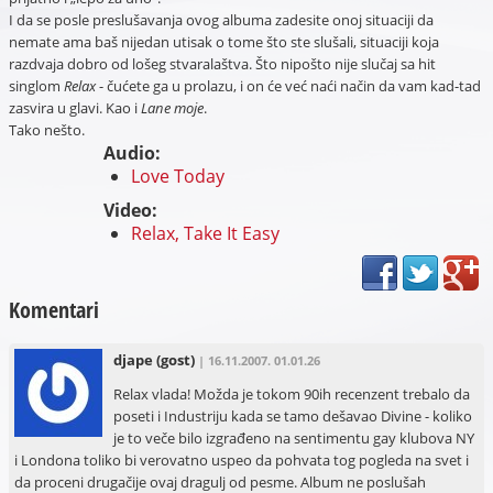
I da se posle preslušavanja ovog albuma zadesite onoj situaciji da
nemate ama baš nijedan utisak o tome što ste slušali, situaciji koja
razdvaja dobro od lošeg stvaralaštva. Što nipošto nije slučaj sa hit
singlom
Relax
- čućete ga u prolazu, i on će već naći način da vam kad-tad
zasvira u glavi. Kao i
Lane moje
.
Tako nešto.
Audio:
Love Today
Video:
Relax, Take It Easy
Komentari
djape
(gost)
| 16.11.2007. 01.01.26
Relax vlada! Možda je tokom 90ih recenzent trebalo da
poseti i Industriju kada se tamo dešavao Divine - koliko
je to veče bilo izgrađeno na sentimentu gay klubova NY
i Londona toliko bi verovatno uspeo da pohvata tog pogleda na svet i
da proceni drugačije ovaj dragulj od pesme. Album ne poslušah