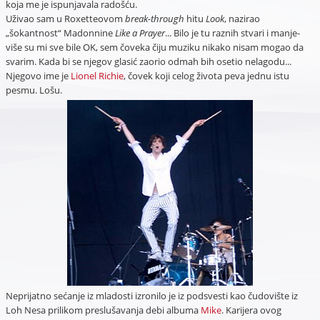
koja me je ispunjavala radošću.
Uživao sam u Roxetteovom
break-through
hitu
Look
, nazirao
„šokantnost“ Madonnine
Like a Prayer
... Bilo je tu raznih stvari i manje-
više su mi sve bile OK, sem čoveka čiju muziku nikako nisam mogao da
svarim. Kada bi se njegov glasić zaorio odmah bih osetio nelagodu...
Njegovo ime je
Lionel Richie
, čovek koji celog života peva jednu istu
pesmu. Lošu.
Neprijatno sećanje iz mladosti izronilo je iz podsvesti kao čudovište iz
Loh Nesa prilikom preslušavanja debi albuma
Mike
. Karijera ovog