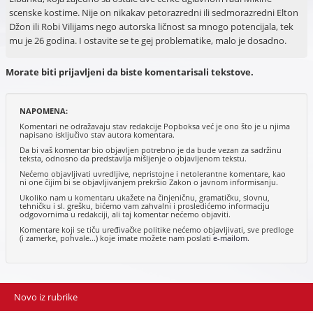
scenske kostime. Nije on nikakav petorazredni ili sedmorazredni Elton
Džon ili Robi Vilijams nego autorska ličnost sa mnogo potencijala, tek
mu je 26 godina. I ostavite se te gej problematike, malo je dosadno.
Morate biti prijavljeni da biste komentarisali tekstove.
NAPOMENA:
Komentari ne odražavaju stav redakcije Popboksa već je ono što je u njima
napisano isključivo stav autora komentara.
Da bi vaš komentar bio objavljen potrebno je da bude vezan za sadržinu
teksta, odnosno da predstavlja mišljenje o objavljenom tekstu.
Nećemo objavljivati uvredljive, nepristojne i netolerantne komentare, kao
ni one čijim bi se objavljivanjem prekršio Zakon o javnom informisanju.
Ukoliko nam u komentaru ukažete na činjeničnu, gramatičku, slovnu,
tehničku i sl. grešku, bićemo vam zahvalni i prosledićemo informaciju
odgovornima u redakciji, ali taj komentar nećemo objaviti.
Komentare koji se tiču uređivačke politike nećemo objavljivati, sve predloge
(i zamerke, pohvale...) koje imate možete nam poslati
e-mailom
.
Novo iz rubrike