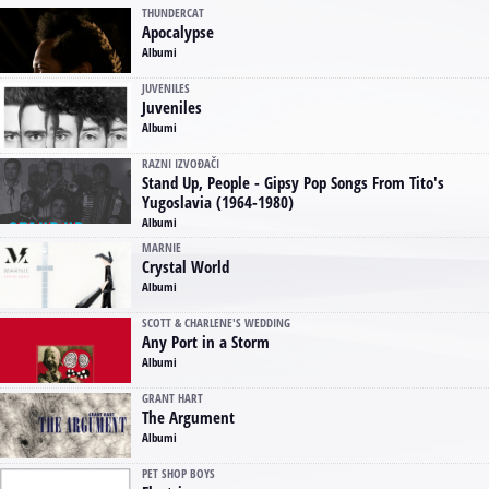
THUNDERCAT
Apocalypse
Albumi
JUVENILES
Juveniles
Albumi
RAZNI IZVOĐAČI
Stand Up, People - Gipsy Pop Songs From Tito's
Yugoslavia (1964-1980)
Albumi
MARNIE
Crystal World
Albumi
SCOTT & CHARLENE'S WEDDING
Any Port in a Storm
Albumi
GRANT HART
The Argument
Albumi
PET SHOP BOYS