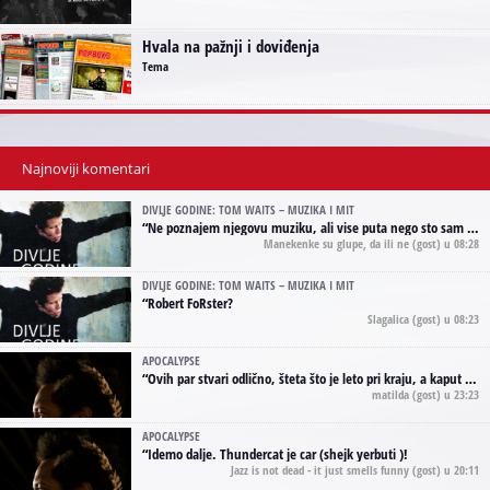
Hvala na pažnji i doviđenja
Tema
Najnoviji komentari
DIVLJE GODINE: TOM WAITS – MUZIKA I MIT
“
Ne poznajem njegovu muziku, ali vise puta nego sto sam to zazeleo gledao sam njegove umjetnicke slike na raznim stranama interneta. Te stoga zakljucujem da je Tom Waits Lady Gaga muzike namrstenih, ma
Manekenke su glupe, da ili ne
(gost) u 08:28
DIVLJE GODINE: TOM WAITS – MUZIKA I MIT
“
Robert FoRster?
Slagalica
(gost) u 08:23
APOCALYPSE
“
Ovih par stvari odlično, šteta što je leto pri kraju, a kaput koji te vervoatno podseća na pirotski ćilim je iz tradicije Navaho indijanaca ;)
matilda
(gost) u 23:23
APOCALYPSE
“
Idemo dalje. Thundercat je car (shejk yerbuti )!
Jazz is not dead - it just smells funny
(gost) u 20:11