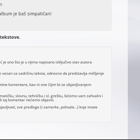
39
 album je baš simpatičan!
 tekstove.
je ono što je u njima napisano isključivo stav autora
e vezan za sadržinu teksta, odnosno da predstavlja mišljenje
antne komentare, kao ni one čijim bi se objavljivanjem
tičku, slovnu, tehničku i sl. grešku, bićemo vam zahvalni i
i taj komentar nećemo objaviti.
avljivati, sve predloge (i zamerke, pohvale...) koje imate