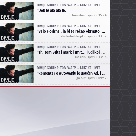
DIVLJE GODINE: TOM WAITS – MUZIKA I MIT
“
Dok je pio bio je.
Govedina
(gost) u 15:24
DIVLJE GODINE: TOM WAITS – MUZIKA I MIT
“
Bajo Florisha , ja bi to rekao obrnuto: Beefheart je za Waitsa, isto sto i Hendrix za Lenny Kravitza
shazkahulakopka
(gost) u 13:32
DIVLJE GODINE: TOM WAITS – MUZIKA I MIT
“
eh, tom vejts i mark i smit... ljudi koji bi muzici više doprineli da su radili kao vozači tramvaja u gsp-u.
maslcih
(gost) u 13:36
DIVLJE GODINE: TOM WAITS – MUZIKA I MIT
“
komentar o autovanju je upućen Aci, i odnosi se na ono drugo autovanje...'senzualnost Waitsa' ;)
go out
(gost) u 09:52