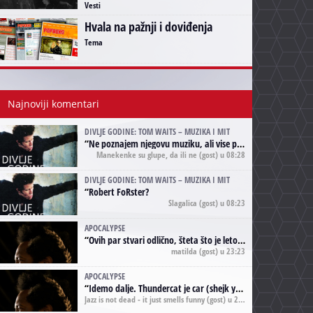
Vesti
Hvala na pažnji i doviđenja
Tema
Najnoviji komentari
DIVLJE GODINE: TOM WAITS – MUZIKA I MIT
“
Ne poznajem njegovu muziku, ali vise puta nego sto sam to zazeleo gledao sam njegove umjetnicke slike na raznim stranama interneta. Te stoga zakljucujem da je Tom Waits Lady Gaga muzike namrstenih, ma
Manekenke su glupe, da ili ne
(gost) u 08:28
DIVLJE GODINE: TOM WAITS – MUZIKA I MIT
“
Robert FoRster?
Slagalica
(gost) u 08:23
APOCALYPSE
“
Ovih par stvari odlično, šteta što je leto pri kraju, a kaput koji te vervoatno podseća na pirotski ćilim je iz tradicije Navaho indijanaca ;)
matilda
(gost) u 23:23
APOCALYPSE
“
Idemo dalje. Thundercat je car (shejk yerbuti )!
Jazz is not dead - it just smells funny
(gost) u 20:11