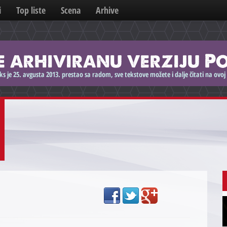
i
Top liste
Scena
Arhive