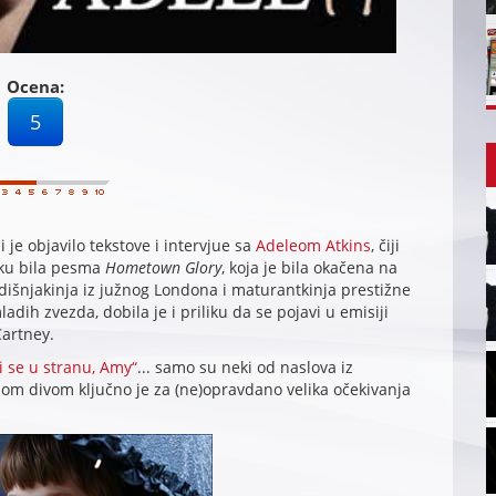
Ocena:
5
je objavilo tekstove i intervjue sa
Adeleom Atkins
, čiji
tku bila pesma
Hometown Glory
, koja je bila okačena na
odišnjakinja iz južnog Londona i maturantkinja prestižne
adih zvezda, dobila je i priliku da se pojavi u emisiji
Cartney.
 se u stranu, Amy“
... samo su neki od naslova iz
om divom ključno je za (ne)opravdano velika očekivanja