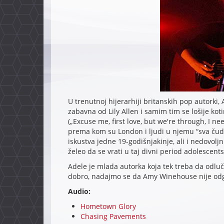
U trenutnoj hijerarhiji britanskih pop autorki, 
zabavna od Lily Allen i samim tim se lošije koti
(„Excuse me, first love, but we're through, I n
prema kom su London i ljudi u njemu “sva čuda
iskustva jedne 19-godišnjakinje, ali i nedovoljn
želeo da se vrati u taj divni period adolescent
Adele je mlada autorka koja tek treba da odluči 
dobro, nadajmo se da Amy Winehouse nije odgo
Audio:
Hometown Glory
Chasing Pavements