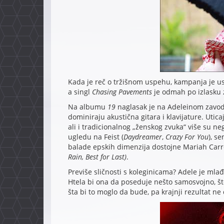
Kada je reč o tržišnom uspehu, kampanja je u
a singl
Chasing Pavements
je odmah po izlasku 
Na albumu
19
naglasak je na Adeleinom zavo
dominiraju akustična gitara i klavijature. Utic
ali i tradicionalnog „ženskog zvuka“ više su n
ugledu na Feist (
Daydreamer
,
Crazy For You
), s
balade epskih dimenzija dostojne Mariah Carr
Rain, Best for Last)
.
Previše sličnosti s koleginicama? Adele je ml
Htela bi ona da poseduje nešto samosvojno, što
šta bi to moglo da bude, pa krajnji rezultat ne