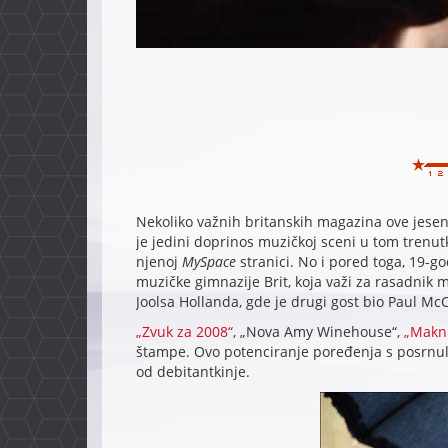
Nekoliko važnih britanskih magazina ove jeseni 
je jedini doprinos muzičkoj sceni u tom trenu
njenoj
MySpace
stranici. No i pored toga, 19-g
muzičke gimnazije Brit, koja važi za rasadnik ml
Joolsa Hollanda, gde je drugi gost bio Paul Mc
„Zvuk za 2008“
, „Nova Amy Winehouse“,
„Makni
štampe. Ovo potenciranje poređenja s posrnul
od debitantkinje.