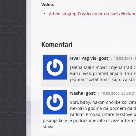
Video:
Adele singing Daydreamer on Jools Holland
Komentari
Hvar Pag Vis
(gost)
| 10.03.2008. 
Jelena Maksimovic i njena tradi
Kao i uvek, promisljanja ni trunku
jednom "ozbiljnom" sajtu zaista 
Nesha
(gost)
| 10.03.2008. 20.39.21
Sori, baby, nakon onolike kolici
nekoliko godina da pocnem da ti
radom. Pronadji stare tekstove 
pisanja koje je podrazumevalo i sveze informa
stava.