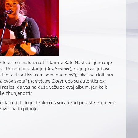
Adele stoji malo iznad iritantne Kate Nash, ali je manje
ra. Priče o odrastanju (
Daydreamer
), kraju prve ljubavi
eed to taste a kiss from someone new”), lokal-patriotizam
 ovog sveta” (
Hometown Glory
), deo su autentičnog
i razlozi da vas na duže vežu za ovaj album. Jer, ko bi
ske zbunjenosti?
šta će biti, to jest kako će zvučati kad poraste. Za njeno
vor na to pitanje.