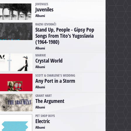
JUVENILES
Juveniles
Albumi
RAZNI IZVOĐAČI
Stand Up, People - Gipsy Pop
Songs From Tito's Yugoslavia
(1964-1980)
Albumi
MARNIE
Crystal World
Albumi
SCOTT & CHARLENE'S WEDDING
Any Port in a Storm
Albumi
GRANT HART
The Argument
Albumi
PET SHOP BOYS
Electric
Albumi