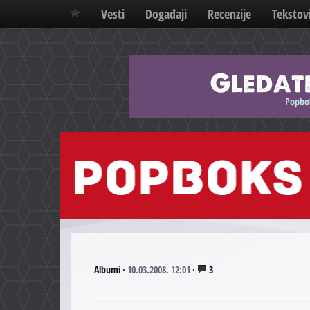
Vesti
Događaji
Recenzije
Tekstov
Albumi
·
10.03.2008. 12:01
·
3