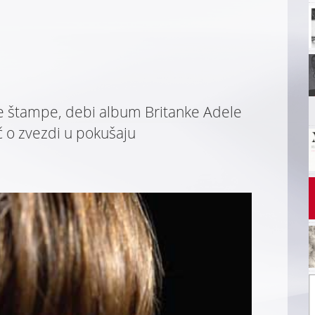
ke štampe, debi album Britanke Adele
eč o zvezdi u pokušaju