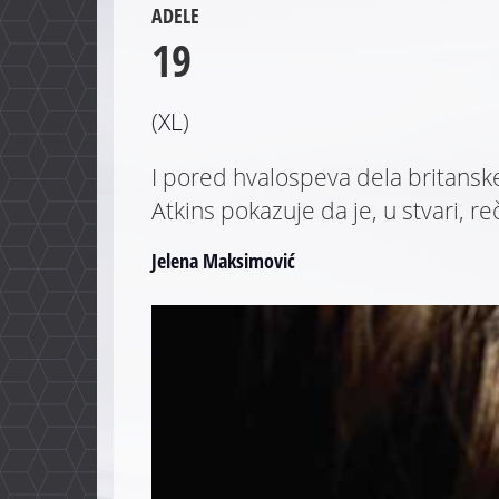
ADELE
19
(
XL
)
I pored hvalospeva dela britans
Atkins pokazuje da je, u stvari, r
Jelena Maksimović