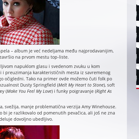
spela – album je već nedeljama među najprodavanijim,
završio na prvom mestu top-liste.
dljivom napuklom glasu i svedenom zvuku u kom
aji i preuzimanja karakterističnih mesta iz savremenog
ego očigledni. Tako na primer ovde možemo čuti folk po
enzualnost Dusty Springfield (
Melt My Heart to Stone
), soft
ey (
Make You Feel My Love
) i funky poigravanje (
Right As
ađa, svežija, manje problematična verzija Amy Winehouse.
 bi je razlikovalo od pomenutih pevačica, ali još ne zna
 deluje dovoljno ubedljivo.