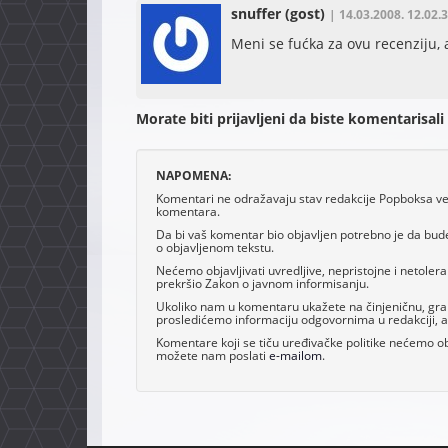
snuffer
(gost)
| 14.03.2008. 12.02.
Meni se fućka za ovu recenziju,
Morate biti prijavljeni da biste komentarisali
NAPOMENA:
Komentari ne odražavaju stav redakcije Popboksa već 
komentara.
Da bi vaš komentar bio objavljen potrebno je da bud
o objavljenom tekstu.
Nećemo objavljivati uvredljive, nepristojne i netoler
prekršio Zakon o javnom informisanju.
Ukoliko nam u komentaru ukažete na činjeničnu, grama
prosledićemo informaciju odgovornima u redakciji, al
Komentare koji se tiču uređivačke politike nećemo obj
možete nam poslati
e-mailom
.