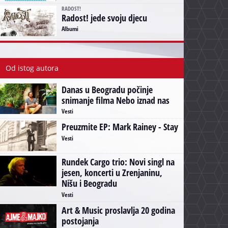
RADOST!
Radost! jede svoju djecu
Albumi
Od istog autora
Danas u Beogradu počinje
snimanje filma Nebo iznad nas
Vesti
Preuzmite EP: Mark Rainey - Stay
Vesti
Rundek Cargo trio: Novi singl na
jesen, koncerti u Zrenjaninu,
Nišu i Beogradu
Vesti
Art & Music proslavlja 20 godina
postojanja