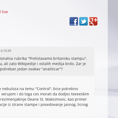
 live
14.15.05
cionalna rubrika "Prelistavamo britansku stampu".
, ali zato Wikipedije i ostalih medija brdo. Zar je
potreban jedan ovakav "analiticar"?
ne nebuloza na temu "Control", bice potrebno
 verujem i do toga ces morati da dodjes teeeeskim
prezimenjakinje Deane St. Maksimovic, kao primer
cije iz strane stampe i posedovanje jasnog, licnog