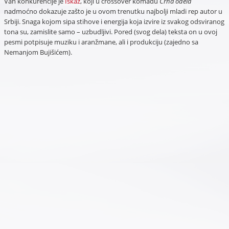
Van konkurencije je
Iskaz
, koji u crossover komadu
Crna odela
nadmoćno dokazuje zašto je u ovom trenutku najbolji mladi rep autor u
Srbiji. Snaga kojom sipa stihove i energija koja izvire iz svakog odsviranog
tona su, zamislite samo – uzbudljivi. Pored (svog dela) teksta on u ovoj
pesmi potpisuje muziku i aranžmane, ali i produkciju (zajedno sa
Nemanjom Bujišićem).