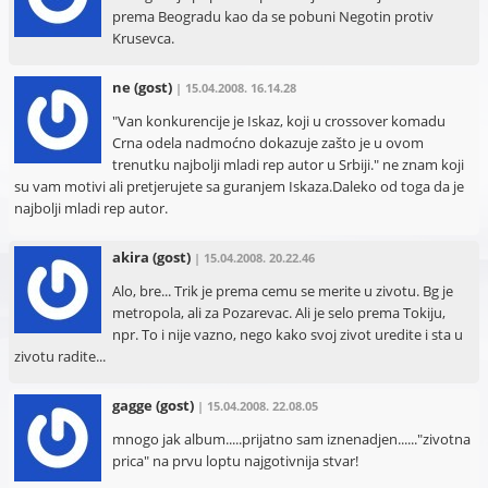
prema Beogradu kao da se pobuni Negotin protiv
Krusevca.
ne
(gost)
| 15.04.2008. 16.14.28
"Van konkurencije je Iskaz, koji u crossover komadu
Crna odela nadmoćno dokazuje zašto je u ovom
trenutku najbolji mladi rep autor u Srbiji." ne znam koji
su vam motivi ali pretjerujete sa guranjem Iskaza.Daleko od toga da je
najbolji mladi rep autor.
akira
(gost)
| 15.04.2008. 20.22.46
Alo, bre... Trik je prema cemu se merite u zivotu. Bg je
metropola, ali za Pozarevac. Ali je selo prema Tokiju,
npr. To i nije vazno, nego kako svoj zivot uredite i sta u
zivotu radite...
gagge
(gost)
| 15.04.2008. 22.08.05
mnogo jak album.....prijatno sam iznenadjen......"zivotna
prica" na prvu loptu najgotivnija stvar!