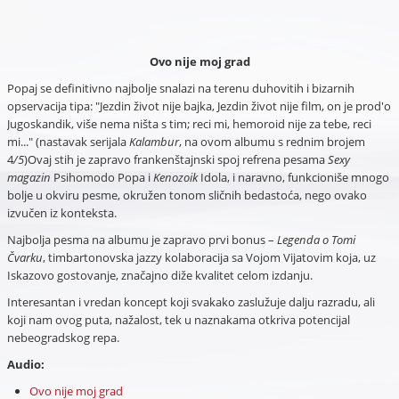
Ovo nije moj grad
Popaj se definitivno najbolje snalazi na terenu duhovitih i bizarnih
opservacija tipa: "Jezdin život nije bajka, Jezdin život nije film, on je prod'o
Jugoskandik, više nema ništa s tim; reci mi, hemoroid nije za tebe, reci
mi..." (nastavak serijala
Kalambur
, na ovom albumu s rednim brojem
4
/5
)Ovaj stih je zapravo frankenštajnski spoj refrena pesama
Sexy
magazin
Psihomodo Popa i
Kenozoik
Idola, i naravno, funkcioniše mnogo
bolje u okviru pesme, okružen tonom sličnih bedastoća, nego ovako
izvučen iz konteksta.
Najbolja pesma na albumu je zapravo prvi bonus –
Legenda o Tomi
Čvarku
, timbartonovska jazzy kolaboracija sa Vojom Vijatovim koja, uz
Iskazovo gostovanje, značajno diže kvalitet celom izdanju.
Interesantan i vredan koncept koji svakako zaslužuje dalju razradu, ali
koji nam ovog puta, nažalost, tek u naznakama otkriva potencijal
nebeogradskog repa.
Audio:
Ovo nije moj grad