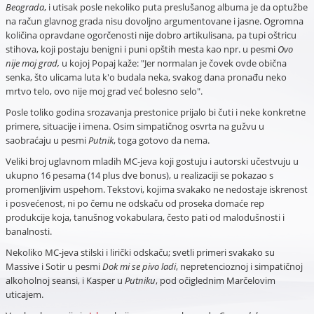
Beograda
, i utisak posle nekoliko puta preslušanog albuma je da optužbe
na račun glavnog grada nisu dovoljno argumentovane i jasne. Ogromna
količina opravdane ogorčenosti nije dobro artikulisana, pa tupi oštricu
stihova, koji postaju benigni i puni opštih mesta kao npr. u pesmi
Ovo
nije moj grad,
u kojoj Popaj kaže: "Jer normalan je čovek ovde obična
senka, što ulicama luta k'o budala neka, svakog dana pronađu neko
mrtvo telo, ovo nije moj grad već bolesno selo".
Posle toliko godina srozavanja prestonice prijalo bi čuti i neke konkretne
primere, situacije i imena. Osim simpatičnog osvrta na gužvu u
saobraćaju u pesmi
Putnik
, toga gotovo da nema.
Veliki broj uglavnom mladih MC-jeva koji gostuju i autorski učestvuju u
ukupno 16 pesama (14 plus dve bonus), u realizaciji se pokazao s
promenljivim uspehom. Tekstovi, kojima svakako ne nedostaje iskrenost
i posvećenost, ni po čemu ne odskaču od proseka domaće rep
produkcije koja, tanušnog vokabulara, često pati od malodušnosti i
banalnosti.
Nekoliko MC-jeva stilski i lirički odskaču; svetli primeri svakako su
Massive i Sotir u pesmi
Dok mi se pivo ladi
, nepretencioznoj i simpatičnoj
alkoholnoj seansi, i Kasper u
Putniku
, pod očiglednim Marčelovim
uticajem.