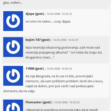
glas, rođeni...
djape
(gost)
| 14.04.2008. 13.55.31
svi smo mi radov..., ovaj, djape.
bojim 747
(gost)
| 14.04.2008. 14.53.47
lepa recenzija iskazovog gostovanja, a jel moze sad
recenzija popajevog albuma? " svi treba da znaju sta
drugarstvo znaci...."
11000
(gost)
| 14.04.2008. 16.04.10
da nije Beograda, ne bi vas ni bilo, provincijalci
nemocni...da vam priblizim problem: dosli ste u kucu,
najeli se dobro, prvi put varili i sad prebacujete
domacinu da ne valja.
Flomaster
(gost)
| 15.04.2008. 10.35.52
I Beograd je poprilicna provincija tako da je revolt