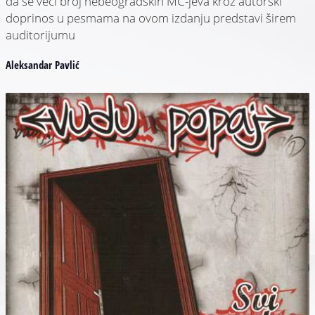
da se veći broj nebeogradskih MC-jeva kroz autorski
doprinos u pesmama na ovom izdanju predstavi širem
auditorijumu
Aleksandar Pavlić