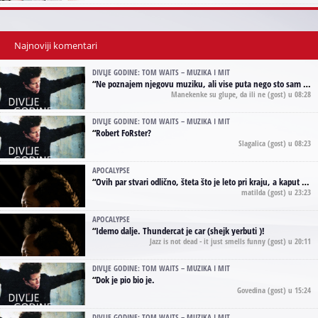
Najnoviji komentari
DIVLJE GODINE: TOM WAITS – MUZIKA I MIT
“
Ne poznajem njegovu muziku, ali vise puta nego sto sam to zazeleo gledao sam njegove umjetnicke slike na raznim stranama interneta. Te stoga zakljucujem da je Tom Waits Lady Gaga muzike namrstenih, ma
Manekenke su glupe, da ili ne
(gost) u 08:28
DIVLJE GODINE: TOM WAITS – MUZIKA I MIT
“
Robert FoRster?
Slagalica
(gost) u 08:23
APOCALYPSE
“
Ovih par stvari odlično, šteta što je leto pri kraju, a kaput koji te vervoatno podseća na pirotski ćilim je iz tradicije Navaho indijanaca ;)
matilda
(gost) u 23:23
APOCALYPSE
“
Idemo dalje. Thundercat je car (shejk yerbuti )!
Jazz is not dead - it just smells funny
(gost) u 20:11
DIVLJE GODINE: TOM WAITS – MUZIKA I MIT
“
Dok je pio bio je.
Govedina
(gost) u 15:24
DIVLJE GODINE: TOM WAITS – MUZIKA I MIT