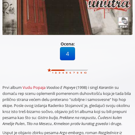
Ocena:
4
Prvi album
Vudu Popaja
Voodoo E Popeye
(1998) i singl
Karantin
su
domaću rep scenu oplemenili pomerenom duhovitošću koja je tada bila
prilično strana većem delu preterano "ozbiljne i samosvesne" hip hop
ekipe. Posle ovog izdanja Radenko Stojanović je, gledajući svoju okolinu
kroz isto treš-bizarno sočivo, objavio još tri albuma koji su bili prepuni
pesama kao što su:
Gistro bulja
,
Preklane na raspustu
,
Čudesni kulen
Amelije Pulen
,
Tito na Mesecu
,
Krmeleon protiv kuratog goveda
i druge.
Usput je objavio zbirku pesama
Argo embargo
, roman
Razglednice iz