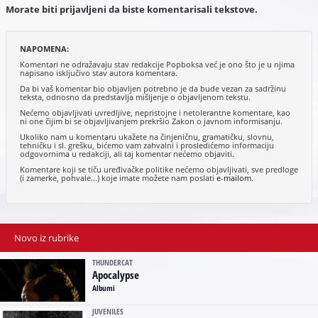
Morate biti prijavljeni da biste komentarisali tekstove.
NAPOMENA:
Komentari ne odražavaju stav redakcije Popboksa već je ono što je u njima
napisano isključivo stav autora komentara.
Da bi vaš komentar bio objavljen potrebno je da bude vezan za sadržinu
teksta, odnosno da predstavlja mišljenje o objavljenom tekstu.
Nećemo objavljivati uvredljive, nepristojne i netolerantne komentare, kao
ni one čijim bi se objavljivanjem prekršio Zakon o javnom informisanju.
Ukoliko nam u komentaru ukažete na činjeničnu, gramatičku, slovnu,
tehničku i sl. grešku, bićemo vam zahvalni i prosledićemo informaciju
odgovornima u redakciji, ali taj komentar nećemo objaviti.
Komentare koji se tiču uređivačke politike nećemo objavljivati, sve predloge
(i zamerke, pohvale...) koje imate možete nam poslati
e-mailom
.
Novo iz rubrike
THUNDERCAT
Apocalypse
Albumi
JUVENILES