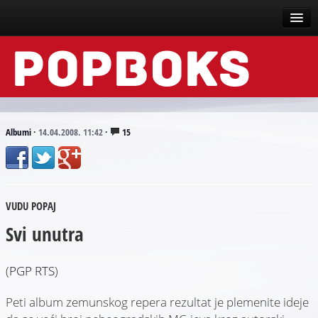
Vesti
Događaji
Recenzije
Albumi
·
14.04.2008. 11:42
·
15
Tekstovi
Top liste
VUDU POPAJ
Scena
Svi unutra
Arhive
(
PGP RTS
)
Peti album zemunskog repera rezultat je plemenite ideje