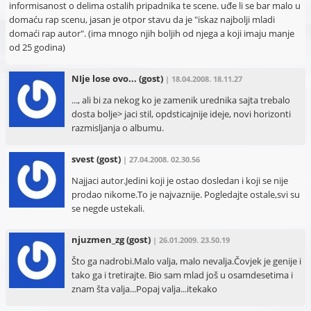
informisanost o delima ostalih pripadnika te scene. uđe li se bar malo u
domaću rap scenu, jasan je otpor stavu da je "iskaz najbolji mladi
domaći rap autor". (ima mnogo njih boljih od njega a koji imaju manje
od 25 godina)
NIje lose ovo...
(gost)
| 18.04.2008. 18.11.27
..., ali bi za nekog ko je zamenik urednika sajta trebalo
dosta bolje> jaci stil, opdsticajnije ideje, novi horizonti
razmisljanja o albumu.
svest
(gost)
| 27.04.2008. 02.30.56
Najjaci autor.Jedini koji je ostao dosledan i koji se nije
prodao nikome.To je najvaznije. Pogledajte ostale,svi su
se negde ustekali.
njuzmen_zg
(gost)
| 26.01.2009. 23.50.19
Što ga nadrobi.Malo valja, malo nevalja.Čovjek je genije i
tako ga i tretirajte. Bio sam mlad još u osamdesetima i
znam šta valja...Popaj valja...itekako