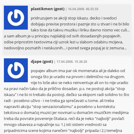
plastikmen
(gost)
| 16.04.2008. 06.55.55
pridruzujem se akciji stop iskazu. decko i svedoci
dobijaju previse prostora i paznje sto u stvari i ne bi bilo
tako lose da takvu muziku i liriku davno nismo vec culi...
a sam album je u principu najslabiji od svih dosadasnjih popajevih.
odise priprostim textovima ciji uzrok lezi u slabom odabiru mcijeva,
nedovoljno poznatih i neiskusnih... i pored svega popaj je iz zemuna...
djape
(gost)
| 17.04.2008. 15.38.20
popajev album ima par ok momenata ali je daleko od
onoga što je uradio na prvom i delimično na drugom.
nije to loše ako se neko reinventuje ali on to nije uradio
na pravi način tako da je prilično dosadan. p.s. ne postoji akcija "stop
iskazu" i ne bi ni trebalo da postoji. dečko sa ekipom radi solidno to što
radi - posebno uživo - i ne treba ga sprečavati u tome. ali treba
napraviti akciju "stop senzacionalizmu" a posebno u kontekstu
tekstova o domaćoj muzici jer novinari u domaćim muzičkim medijima
treba da povrate poverenje čitalaca. reći da je neko "najbolji" povlači
mnogo obaveza a najvažnije su: 1.) isti sistem vrednosti sa
pripadnicima scene kojima narečeni "najbolji" pripada i 2.) temeljna