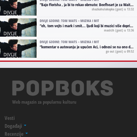
“
Bajo Florisha , ja bi to rekao obrnuto: Beefheart je za Waitsa, isto sto i Hendrix za Lenny Kravitza
shazkahulakopka
(gost) u 13:32
DIVLJE GODINE: TOM WAITS – MUZIKA I MIT
“
eh, tom vejts i mark i smit... ljudi koji bi muzici više doprineli da su radili kao vozači tramvaja u gsp-u.
maslcih
(gost) u 13:36
DIVLJE GODINE: TOM WAITS – MUZIKA I MIT
“
komentar o autovanju je upućen Aci, i odnosi se na ono drugo autovanje...'senzualnost Waitsa' ;)
go out
(gost) u 09:52
Web magazin za popularnu kulturu
Vesti
Događaji
Recenzije