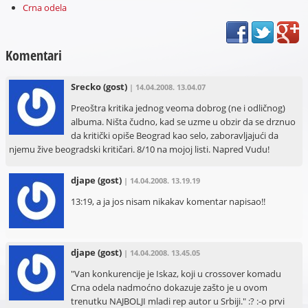
Crna odela
Komentari
Srecko
(gost)
| 14.04.2008. 13.04.07
Preoštra kritika jednog veoma dobrog (ne i odličnog)
albuma. Ništa čudno, kad se uzme u obzir da se drznuo
da kritički opiše Beograd kao selo, zaboravljajući da
njemu žive beogradski kritičari. 8/10 na mojoj listi. Napred Vudu!
djape
(gost)
| 14.04.2008. 13.19.19
13:19, a ja jos nisam nikakav komentar napisao!!
djape
(gost)
| 14.04.2008. 13.45.05
"Van konkurencije je Iskaz, koji u crossover komadu
Crna odela nadmoćno dokazuje zašto je u ovom
trenutku NAJBOLJI mladi rep autor u Srbiji." :? :-o prvi