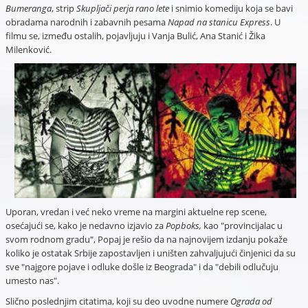
Bumeranga
, strip
Skupljači perja rano lete
i snimio komediju koja se bavi
obradama narodnih i zabavnih pesama
Napad na stanicu Express
. U
filmu se, između ostalih, pojavljuju i Vanja Bulić, Ana Stanić i Žika
Milenković.
Uporan, vredan i već neko vreme na margini aktuelne rep scene,
osećajući se, kako je nedavno izjavio za
Popboks,
kao "provincijalac u
svom rodnom gradu", Popaj je rešio da na najnovijem izdanju pokaže
koliko je ostatak Srbije zapostavljen i uništen zahvaljujući činjenici da su
sve "najgore pojave i odluke došle iz Beograda" i da "debili odlučuju
umesto nas".
Slično poslednjim citatima, koji su deo uvodne numere
Ograda od