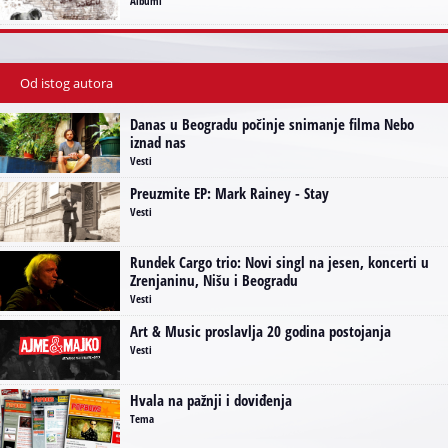
Albumi
Od istog autora
Danas u Beogradu počinje snimanje filma Nebo
iznad nas
Vesti
Preuzmite EP: Mark Rainey - Stay
Vesti
Rundek Cargo trio: Novi singl na jesen, koncerti u
Zrenjaninu, Nišu i Beogradu
Vesti
Art & Music proslavlja 20 godina postojanja
Vesti
Hvala na pažnji i doviđenja
Tema