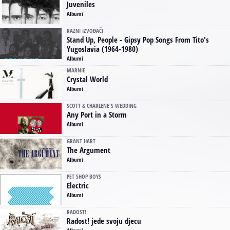
Juveniles
Albumi
RAZNI IZVOĐAČI
Stand Up, People - Gipsy Pop Songs From Tito's
Yugoslavia (1964-1980)
Albumi
MARNIE
Crystal World
Albumi
SCOTT & CHARLENE'S WEDDING
Any Port in a Storm
Albumi
GRANT HART
The Argument
Albumi
PET SHOP BOYS
Electric
Albumi
RADOST!
Radost! jede svoju djecu