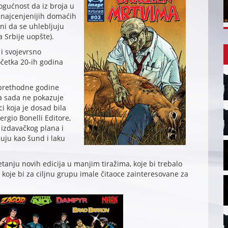
ogućnost da iz broja u
i najcenjenijih domaćih
ani da se uhlebljuju
 Srbije uopšte).
 i svojevrsno
očetka 20-ih godina
 prethodne godine
za sada ne pokazuje
i koja je dosad bila
rgio Bonelli Editore,
 izdavačkog plana i
juju kao šund i laku
tanju novih edicija u manjim tiražima, koje bi trebalo
 koje bi za ciljnu grupu imale čitaoce zainteresovane za