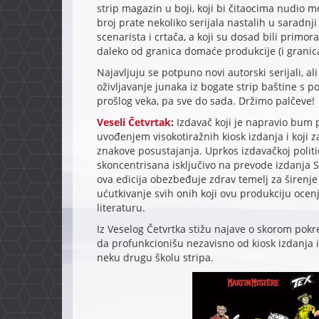
strip magazin u boji, koji bi čitaocima nudio m
broj prate nekoliko serijala nastalih u saradnj
scenarista i crtača, a koji su dosad bili primor
daleko od granica domaće produkcije (i granica
Najavljuju se potpuno novi autorski serijali, ali
oživljavanje junaka iz bogate strip baštine s p
prošlog veka, pa sve do sada. Držimo palčeve!
Veseli Četvrtak
:
Izdavač koji je napravio bum
uvođenjem visokotiražnih kiosk izdanja i koji 
znakove posustajanja. Uprkos izdavačkoj politic
skoncentrisana isključivo na prevode izdanja Se
ova edicija obezbeđuje zdrav temelj za širenje
ućutkivanje svih onih koji ovu produkciju ocen
literaturu.
Iz Veselog Četvrtka stižu najave o skorom pokre
da profunkcionišu nezavisno od kiosk izdanja i
neku drugu školu stripa.