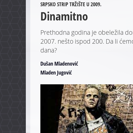
SRPSKO STRIP TRŽIŠTE U 2009.
Dinamitno
Prethodna godina je obeležila do
2007. nešto ispod 200. Da li ćemo
dana?
Dušan Mladenović
Mladen Jugović