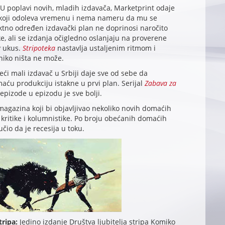
U poplavi novih, mladih izdavača, Marketprint odaje
 koji odoleva vremenu i nema nameru da mu se
iktno određen izdavački plan ne doprinosi naročito
ke, ali se izdanja očigledno oslanjaju na proverene
v ukus.
Stripoteka
nastavlja ustaljenim ritmom i
 niko ništa ne može.
eći mali izdavač u Srbiji daje sve od sebe da
aću produkciju istakne u prvi plan. Serijal
Zabava za
epizode u epizodu je sve bolji.
magazina koji bi objavljivao nekoliko novih domaćih
kritike i kolumnistike. Po broju obećanih domaćih
čio da je recesija u toku.
tripa:
Jedino izdanje Društva ljubitelja stripa Komiko