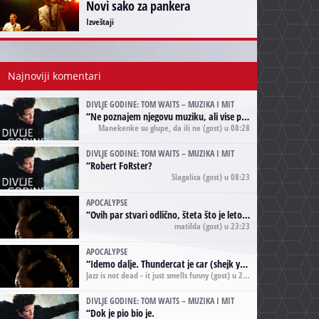
Novi sako za pankera
Izveštaji
Najnoviji komentari
DIVLJE GODINE: TOM WAITS – MUZIKA I MIT
“
Ne poznajem njegovu muziku, ali vise puta nego sto sam to zazeleo gledao sam njegove umjetnicke slike na raznim stranama interneta. Te stoga zakljucujem da je Tom Waits Lady Gaga muzike namrstenih, ma
Manekenke su glupe, da ili ne
(gost) u 08:28
DIVLJE GODINE: TOM WAITS – MUZIKA I MIT
“
Robert FoRster?
Slagalica
(gost) u 08:23
APOCALYPSE
“
Ovih par stvari odlično, šteta što je leto pri kraju, a kaput koji te vervoatno podseća na pirotski ćilim je iz tradicije Navaho indijanaca ;)
matilda
(gost) u 23:23
APOCALYPSE
“
Idemo dalje. Thundercat je car (shejk yerbuti )!
Jazz is not dead - it just smells funny
(gost) u 20:11
DIVLJE GODINE: TOM WAITS – MUZIKA I MIT
“
Dok je pio bio je.