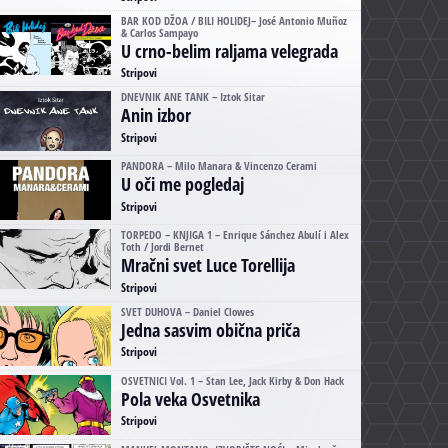
BAR KOD DŽOA / BILI HOLIDEJ– José Antonio Muñoz
& Carlos Sampayo
U crno-belim raljama velegrada
Stripovi
DNEVNIK ANE TANK – Iztok Sitar
Anin izbor
Stripovi
PANDORA – Milo Manara & Vincenzo Cerami
U oči me pogledaj
Stripovi
TORPEDO – KNJIGA 1 – Enrique Sánchez Abulí i Alex
Toth / Jordi Bernet
Mračni svet Luce Torellija
Stripovi
SVET DUHOVA – Daniel Clowes
Jedna sasvim obična priča
Stripovi
OSVETNICI Vol. 1 – Stan Lee, Jack Kirby & Don Hack
Pola veka Osvetnika
Stripovi