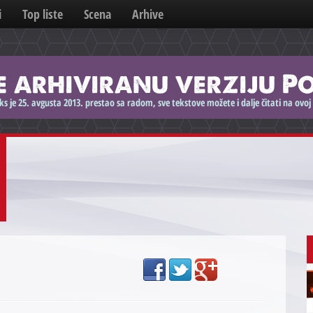
i
Top liste
Scena
Arhive