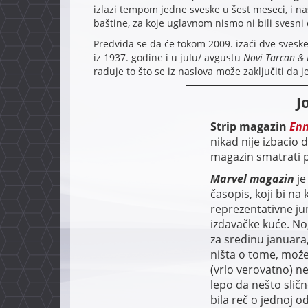
izlazi tempom jedne sveske u šest meseci, i n
baštine, za koje uglavnom nismo ni bili svesni 
Predviđa se da će tokom 2009. izaći dve sveske
iz 1937. godine i u julu/ avgustu
Novi Tarcan & 
raduje to što se iz naslova može zaključiti da j
J
Strip magazin
En
nikad nije izbacio 
magazin smatrati 
Marvel magazin
je
časopis, koji bi na
reprezentativne j
izdavačke kuće. No,
za sredinu januara
ništa o tome, može
(vrlo verovatno) ne
lepo da nešto sličn
bila reč o jednoj 