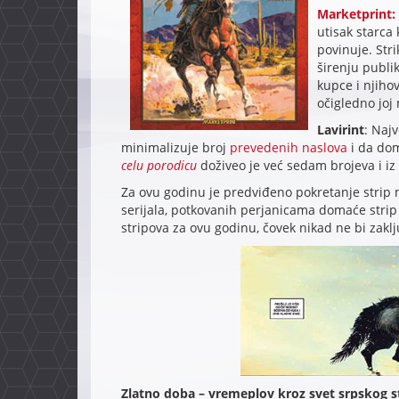
Marketprint:
utisak starca
povinuje. Str
širenju publi
kupce i njiho
očigledno joj
Lavirint
: Najv
minimalizuje broj
prevedenih
naslova
i da dom
celu porodicu
doživeo je već sedam brojeva i iz 
Za ovu godinu je predviđeno pokretanje strip 
serijala, potkovanih perjanicama domaće strip 
stripova za ovu godinu, čovek nikad ne bi zaklju
Zlatno doba – vremeplov kroz svet srpskog s