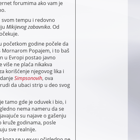
ternet forumima ako vam je
o.
u svom tempu i redovno
iju
Mikijevog zabavnika
. Od
 očekuje.
u početkom godine počele da
 s Mornarom Popajem, i to baš
on u Evropi postao javno
se više ne plaća nikakva
a korišćenje njegovog lika i
zdanje
Simpsonovih
, ova
rudi da ubaci strip u deo svog
je tamo gde je oduvek i bio, i
čigledno nema nameru da se
njavajuće su najave o gašenju
ko kruže godinama, posle
uju sve realnije.
ez koga se u ex-yu očigledno ne