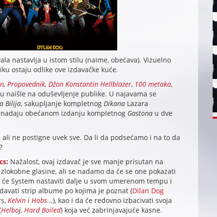
la nastavlja u istom stilu (naime, obećava). Vizuelno
ku ostaju odlike ove izdavačke kuće.
n
,
Propovednik
,
Džon Konstantin Hellblazer
,
100 metaka
,
u naišle na oduševljenje publike. U najavama se
 Bilija
, sakupljanje kompletnog
Dikana
Lazara
lje nadaju obećanom izdanju kompletnog
Gastona
u dve
 ali ne postigne uvek sve. Da li da podsećamo i na to da
?
cs
:
Nažalost, ovaj izdavač je sve manje prisutan na
e zlokobne glasine, ali se nadamo da će se one pokazati
 će System nastaviti dalje u svom umerenom tempu i
avati strip albume po kojima je poznat (
Dilan Dog
rs,
Kelvin i Hobs
...), kao i da će redovno izbacivati svoja
(
Helbo
j,
Hard Boiled
) koja već zabrinjavajuće kasne.