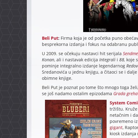
Beli Put
:
Firma koja je od početka puno obećava
besprekorna izdanja i fokus na odabranu publi
U 2009. se očekuju nastavci hit serijala
Sendme
Konan
, ali i nastavak edicija
Integrali
i
88,
koje s
pominje integralno izdanje legendarnog
Redova
Sredanovića u jednu knjigu, a čitaoci se i da
obimne knjige.
Beli Put je poznat po tome što mnogo toga želi,
se još nadamo ostalim epizodama
Grada greha
System Comi
tržištu. Kruž
netačnim i da
povremeno izd
gigant
, Rapto
kiosk izdanja 