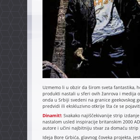
Uzmemo li u obzir da širom sveta fantastika, h
produkti nastali u sferi ovih žanrova i medija o
onda u Srbiji svedeni na granice geekovskog ge
predvidi ili ekskluzivno otkrije šta će se pojav
Dinamit!:
Svakako najiščekivanije strip izdanj
nastalom usled inspiracije britanskim 2000 A
autore i učini najbitniju stvar za domaću strip
Ideja Bore Grbića, glavnog čoveka projekta, j