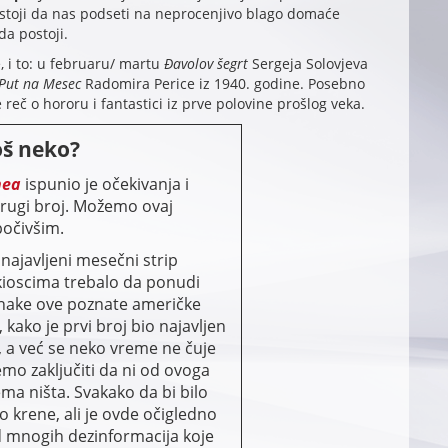
astoji da nas podseti na neprocenjivo blago domaće
da postoji.
, i to: u februaru/ martu
Đavolov šegrt
Sergeja Solovjeva
Put na Mesec
Radomira Perice iz 1940. godine. Posebno
e reč o hororu i fantastici iz prve polovine prošlog veka.
oš neko?
nea
ispunio je očekivanja i
drugi broj. Možemo ovaj
počivšim.
 najavljeni mesečni strip
 kioscima trebalo da ponudi
unake ove poznate američke
 kako je prvi broj bio najavljen
, a već se neko vreme ne čuje
mo zaključiti da ni od ovoga
ma ništa. Svakako da bi bilo
o krene, ali je ovde očigledno
od mnogih dezinformacija koje