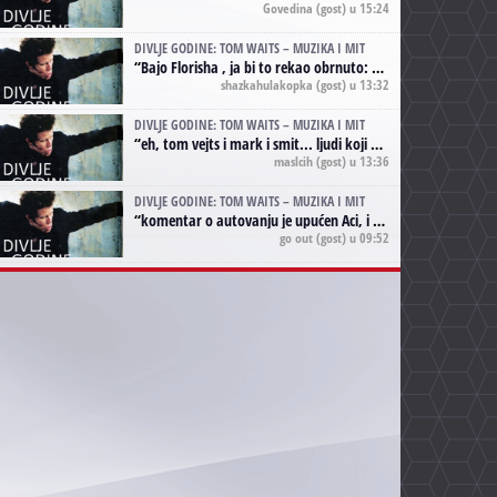
Govedina
(gost) u 15:24
DIVLJE GODINE: TOM WAITS – MUZIKA I MIT
“
Bajo Florisha , ja bi to rekao obrnuto: Beefheart je za Waitsa, isto sto i Hendrix za Lenny Kravitza
shazkahulakopka
(gost) u 13:32
DIVLJE GODINE: TOM WAITS – MUZIKA I MIT
“
eh, tom vejts i mark i smit... ljudi koji bi muzici više doprineli da su radili kao vozači tramvaja u gsp-u.
maslcih
(gost) u 13:36
DIVLJE GODINE: TOM WAITS – MUZIKA I MIT
“
komentar o autovanju je upućen Aci, i odnosi se na ono drugo autovanje...'senzualnost Waitsa' ;)
go out
(gost) u 09:52