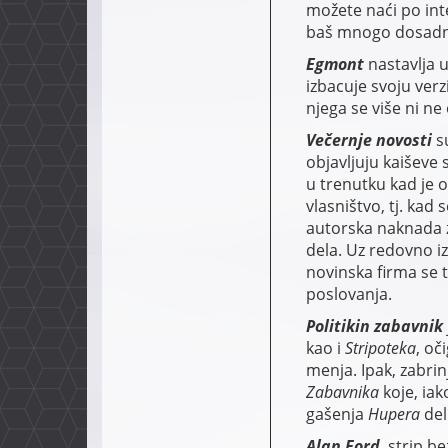
možete naći po in
baš mnogo dosadn
Egmont
nastavlja 
izbacuje svoju verz
njega se više ni ne
Večernje novosti
s
objavljuju kaiševe
u trenutku kad je 
vlasništvo, tj. kad 
autorska naknada z
dela. Uz redovno i
novinska firma se t
poslovanja.
Politikin zabavnik
kao i
Stripoteka
, o
menja. Ipak, zabri
Zabavnika
koje, ia
gašenja
Hupera
del
Alan Ford
, strip b