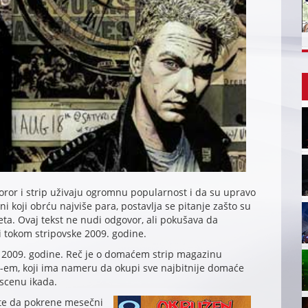
oror i strip uživaju ogromnu popularnost i da su upravo
ni koji obrću najviše para, postavlja se pitanje zašto su
ta. Ovaj tekst ne nudi odgovor, ali pokušava da
iti tokom stripovske 2009. godine.
e 2009. godine. Reč je o domaćem strip magazinu
D-em, koji ima nameru da okupi sve najbitnije domaće
 scenu ikada.
este da pokrene mesečni