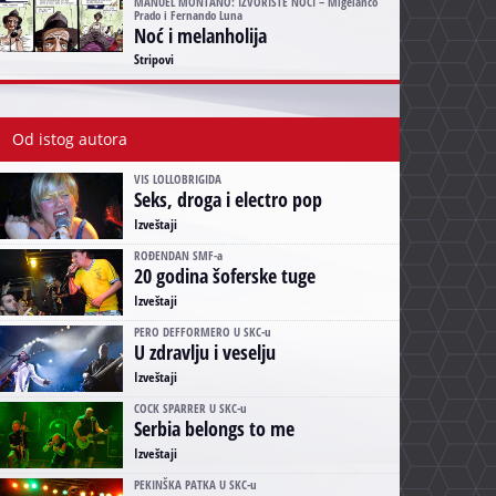
MANUEL MONTANO: IZVORIŠTE NOĆI – Migelančo
Prado i Fernando Luna
Noć i melanholija
Stripovi
Od istog autora
VIS LOLLOBRIGIDA
Seks, droga i electro pop
Izveštaji
ROĐENDAN SMF-a
20 godina šoferske tuge
Izveštaji
PERO DEFFORMERO U SKC-u
U zdravlju i veselju
Izveštaji
COCK SPARRER U SKC-u
Serbia belongs to me
Izveštaji
PEKINŠKA PATKA U SKC-u