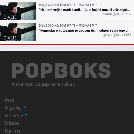
DIVLJE GODINE: TOM WAITS – MUZIKA I MIT
“
eh, tom vejts i mark i smit... ljudi koji bi muzici više doprineli da su radili kao vozači tramvaja u gsp-u.
maslcih
(gost) u 13:36
DIVLJE GODINE: TOM WAITS – MUZIKA I MIT
“
komentar o autovanju je upućen Aci, i odnosi se na ono drugo autovanje...'senzualnost Waitsa' ;)
go out
(gost) u 09:52
Web magazin za popularnu kulturu
Vesti
Događaji
Recenzije
Tekstovi
Top liste