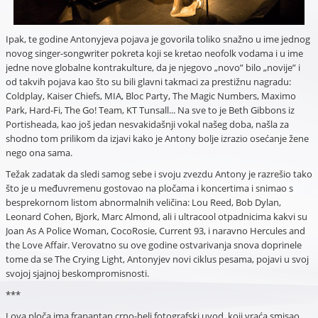
Ipak, te godine Antonyjeva pojava je govorila toliko snažno u ime jednog
novog singer-songwriter pokreta koji se kretao neofolk vodama i u ime
jedne nove globalne kontrakulture, da je njegovo „novo” bilo „novije” i
od takvih pojava kao što su bili glavni takmaci za prestižnu nagradu:
Coldplay, Kaiser Chiefs, MIA, Bloc Party, The Magic Numbers, Maximo
Park, Hard-Fi, The Go! Team, KT Tunsall... Na sve to je Beth Gibbons iz
Portisheada, kao još jedan nesvakidašnji vokal našeg doba, našla za
shodno tom prilikom da izjavi kako je Antony bolje izrazio osećanje žene
nego ona sama.
Težak zadatak da sledi samog sebe i svoju zvezdu Antony je razrešio tako
što je u međuvremenu gostovao na pločama i koncertima i snimao s
besprekornom listom abnormalnih veličina: Lou Reed, Bob Dylan,
Leonard Cohen, Bjork, Marc Almond, ali i ultracool otpadnicima kakvi su
Joan As A Police Woman, CocoRosie, Current 93, i naravno Hercules and
the Love Affair. Verovatno su ove godine ostvarivanja snova doprinele
tome da se The Crying Light, Antonyjev novi ciklus pesama, pojavi u svoj
svojoj sjajnoj beskompromisnosti.
***
I ova ploča ima frapantan crno-beli fotografski uvod, koji vraća smisao