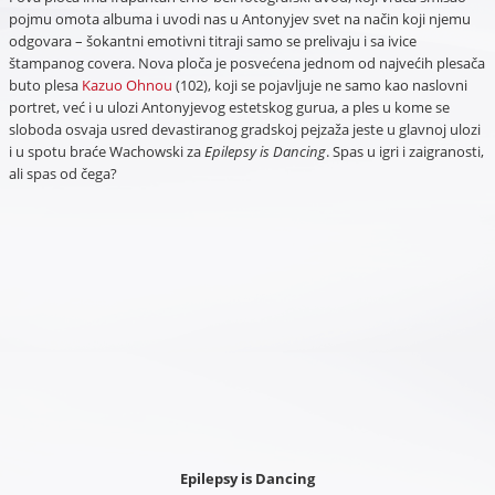
pojmu omota albuma i uvodi nas u Antonyjev svet na način koji njemu
odgovara – šokantni emotivni titraji samo se prelivaju i sa ivice
štampanog covera. Nova ploča je posvećena jednom od najvećih plesača
buto plesa
Kazuo Ohnou
(102), koji se pojavljuje ne samo kao naslovni
portret, već i u ulozi Antonyjevog estetskog gurua, a ples u kome se
sloboda osvaja usred devastiranog gradskoj pejzaža jeste u glavnoj ulozi
i u spotu braće Wachowski za
Epilepsy is Dancing
. Spas u igri i zaigranosti,
ali spas od čega?
Epilepsy is Dancing