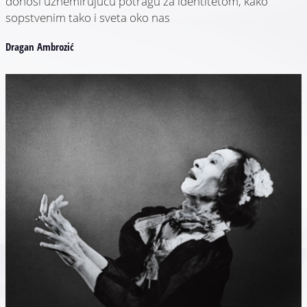
donosi uznemirujuću potragu za identitetom, kako
sopstvenim tako i sveta oko nas
Dragan Ambrozić