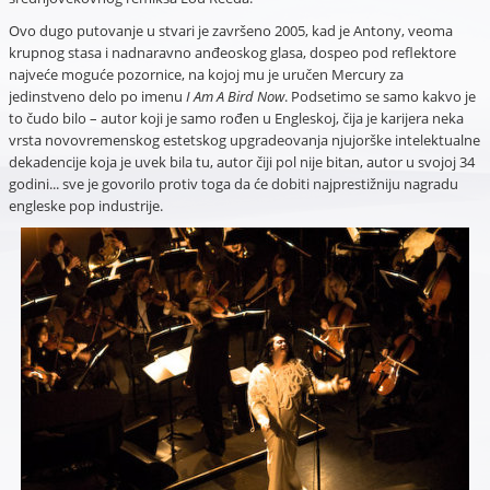
Ovo dugo putovanje u stvari je završeno 2005, kad je Antony, veoma
krupnog stasa i nadnaravno anđeoskog glasa, dospeo pod reflektore
najveće moguće pozornice, na kojoj mu je uručen Mercury za
jedinstveno delo po imenu
I Am A Bird Now
. Podsetimo se samo kakvo je
to čudo bilo – autor koji je samo rođen u Engleskoj, čija je karijera neka
vrsta novovremenskog estetskog upgradeovanja njujorške intelektualne
dekadencije koja je uvek bila tu, autor čiji pol nije bitan, autor u svojoj 34
godini... sve je govorilo protiv toga da će dobiti najprestižniju nagradu
engleske pop industrije.