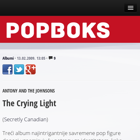
Vesti
Događaji
Recenzije
Albumi
·
13.02.2009. 13:05
·
9
Tekstovi
Top liste
ANTONY AND THE JOHNSONS
Scena
The Crying Light
Arhive
(
Secretly Canadian
)
Treći album najintrigantnije savremene pop figure