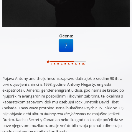
Ocena:
7
Pojava Antony and the Johnsons zapravo datira još iz sredine 90-ih, a
prvi objavljeni snimci iz 1998. godine. Antony Hegarty, engleski
ekspatriota u Americi, gender emigrant u duši, godinama se kretao po
njujorškim avangardnim pozorišnim i likovnim zabitima, te lokalima s
kabaretskom zabavom, dok mu osebujni rock umetnik David Tibet
(nekada u new wave protoindustrial bukačima Psychic TV i Skidoo 23)
nije objavio debi album
Antony and the Johnsons
na majušnoj etiketi
Durtro. Kad su Secretly Canadian nekoliko godina kasnije počeli da se
bave njegovom muzikom, ona je već dobila svoju poznatu dimenziju
srednjovekovnog remiksa Lou Reeda.