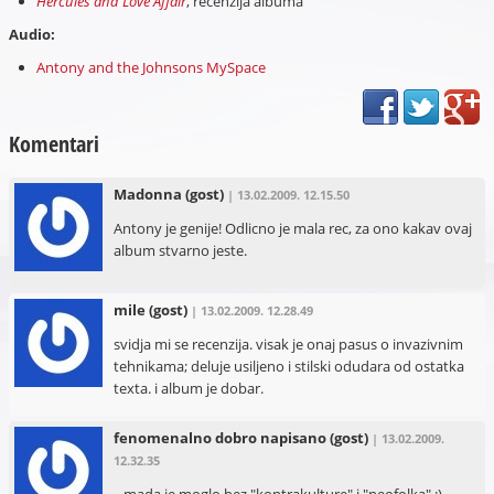
Hercules and Love Affair
, recenzija albuma
Audio:
Antony and the Johnsons MySpace
Komentari
Madonna
(gost)
| 13.02.2009. 12.15.50
Antony je genije! Odlicno je mala rec, za ono kakav ovaj
album stvarno jeste.
mile
(gost)
| 13.02.2009. 12.28.49
svidja mi se recenzija. visak je onaj pasus o invazivnim
tehnikama; deluje usiljeno i stilski odudara od ostatka
texta. i album je dobar.
fenomenalno dobro napisano
(gost)
| 13.02.2009.
12.32.35