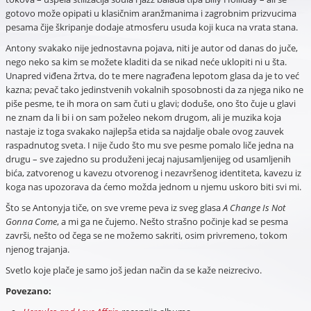
gotovo može opipati u klasičnim aranžmanima i zagrobnim prizvucima
pesama čije škripanje dodaje atmosferu usuda koji kuca na vrata stana.
Antony svakako nije jednostavna pojava, niti je autor od danas do juče,
nego neko sa kim se možete kladiti da se nikad neće uklopiti ni u šta.
Unapred viđena žrtva, do te mere nagrađena lepotom glasa da je to već
kazna; pevač tako jedinstvenih vokalnih sposobnosti da za njega niko ne
piše pesme, te ih mora on sam čuti u glavi; doduše, ono što čuje u glavi
ne znam da li bi i on sam poželeo nekom drugom, ali je muzika koja
nastaje iz toga svakako najlepša etida sa najdalje obale ovog zauvek
raspadnutog sveta. I nije čudo što mu sve pesme pomalo liče jedna na
drugu – sve zajedno su produženi jecaj najusamljenijeg od usamljenih
bića, zatvorenog u kavezu otvorenog i nezavršenog identiteta, kavezu iz
koga nas upozorava da ćemo možda jednom u njemu uskoro biti svi mi.
Što se Antonyja tiče, on sve vreme peva iz sveg glasa
A Change Is Not
Gonna Come
, a mi ga ne čujemo. Nešto strašno počinje kad se pesma
završi, nešto od čega se ne možemo sakriti, osim privremeno, tokom
njenog trajanja.
Svetlo koje plače je samo još jedan način da se kaže neizrecivo.
Povezano: