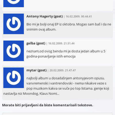
Antony Hagerty
(gost)
| 16.02.2009. 00.44.41
Bio mi je bolji onaj EP iz oktobra. Mogao sam baš i da ne
snimim ovaj album.
gelba
(gost)
| 16.02.2009. 21.51.44
neznam,od ovog benda mi je dosta jedan album u 5
godina-ponavljanje istih emocija
mytar
(gost)
| 20.02.2009. 21.47.47
najbolji album u dosadašnjem antonyjevom opusu.
vanvremenski i vantrendovski - nema nikakve veze s
pop muzikom kakva se vuče po top listama. genije koji
nastavlja niz Moondog, Klaus Nomi...
Morate biti prijavljeni da biste komentarisali tekstove.