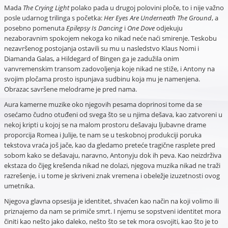
Mada
The Crying Light
polako pada u drugoj polovini ploče, to i nije važno
posle udarnog trilinga s početka:
Her Eyes Are Underneath The Ground
, a
posebno pomenuta
Epilepsy Is Dancing
i
One Dove
odjekuju
nezaboravnim spokojem nekoga ko nikad neće naći smirenje. Teskobu
nezavršenog postojanja ostavili su mu u nasledstvo Klaus Nomi i
Diamanda Galas, a Hildegard of Bingen ga je zadužila onim
vanvremenskim transom zadovoljenja koje nikad ne stiže, i Antony na
svojim pločama prosto ispunjava sudbinu koja mu je namenjena.
Obrazac savršene melodrame je pred nama.
Aura kamerne muzike oko njegovih pesama doprinosi tome da se
osećamo čudno otuđeni od svega što se u njima dešava, kao zatvoreni u
nekoj kripti u kojoj se na malom prostoru dešavaju ljubavne drame
proporcija Romea i Julije, te nam se u teskobnoj produkciji poruka
tekstova vraća još jače, kao da gledamo preteće tragične rasplete pred
sobom kako se dešavaju, naravno, Antonyju dok ih peva. Kao neizdrživa
ekstaza do čijeg krešenda nikad ne dolazi, njegova muzika nikad ne traži
razrešenje, i u tome je skriveni znak vremena i obeležje izuzetnosti ovog
umetnika.
Njegova glavna opsesija je identitet, shvaćen kao način na koji volimo ili
priznajemo da nam se primiče smrt. I njemu se sopstveni identitet mora
činiti kao nešto jako daleko, nešto što se tek mora osvojiti, kao što je to