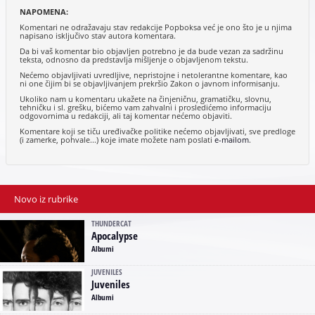
NAPOMENA:
Komentari ne odražavaju stav redakcije Popboksa već je ono što je u njima
napisano isključivo stav autora komentara.
Da bi vaš komentar bio objavljen potrebno je da bude vezan za sadržinu
teksta, odnosno da predstavlja mišljenje o objavljenom tekstu.
Nećemo objavljivati uvredljive, nepristojne i netolerantne komentare, kao
ni one čijim bi se objavljivanjem prekršio Zakon o javnom informisanju.
Ukoliko nam u komentaru ukažete na činjeničnu, gramatičku, slovnu,
tehničku i sl. grešku, bićemo vam zahvalni i prosledićemo informaciju
odgovornima u redakciji, ali taj komentar nećemo objaviti.
Komentare koji se tiču uređivačke politike nećemo objavljivati, sve predloge
(i zamerke, pohvale...) koje imate možete nam poslati
e-mailom
.
Novo iz rubrike
THUNDERCAT
Apocalypse
Albumi
JUVENILES
Juveniles
Albumi