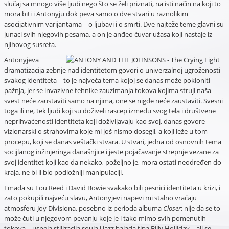
slučaj sa mnogo više ljudi nego što se želi priznati, na isti način na koji to
mora biti i Antonyju dok peva samo o dve stvari u raznolikim
asocijativnim varijantama – o ljubavi i o smrti. Dve najteže teme glavni su
junaci svih njegovih pesama, a on je anđeo čuvar užasa koji nastaje iz
njihovog susreta.
Antonyjeva
dramatizacija zebnje nad identitetom govori o univerzalnoj ugroženosti
svakog identiteta – to je najveća tema kojoj se danas može pokloniti
pažnja, jer se invazivne tehnike zauzimanja tokova kojima struji naša
svest neće zaustaviti samo na njima, one se nigde neće zaustaviti. Svesni
toga ili ne, tek ljudi koji su doživeli rascep između svog tela i društvene
neprihvaćenosti identiteta koji doživljavaju kao svoj, danas govore
vizionarski o strahovima koje mi još nismo dosegli, a koji leže u tom
procepu, koji se danas veštački stvara. U stvari, jedna od osnovnih tema
socijlanog inžinjeringa današnjice i jeste pojačavanje strepnje vezane za
svoj identitet koji kao da nekako, poželjno je, mora ostati neodređen do
kraja, ne bi li bio podložniji manipulaciji.
I mada su Lou Reed i David Bowie svakako bili pesnici identiteta u krizi, i
zato pokupili najveću slavu, Antonyjevi napevi mi stalno vraćaju
atmosferu Joy Divisiona, posebno iz perioda albuma
Closer
: nije da se to
može čuti u njegovom pevanju koje je i tako mimo svih pomenutih
tokova – uspela stilizacija soula i jazz balada tipa Billy Holliday – ali se