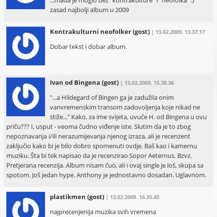
...mada je moglo bez "kontrakulture" i "neofolka" :)
zasad najbolji album u 2009
Kontrakulturni neofolker
(gost)
| 13.02.2009. 13.37.17
Dobar tekst i dobar album.
Ivan od Bingena
(gost)
| 13.02.2009. 15.38.36
"...a Hildegard of Bingen ga je zadužila onim
vanvremenskim transom zadovoljenja koje nikad ne
stiže..." Kako, za ime svijeta, uvuče H. od Bingena u ovu
priču??? I, usput - veoma čudno viđenje iste. Slutim da je to zbog
nepoznavanja i/ili nerazumijevanja njenog izraza, ali je recenzent
zaključio kako bi je bilo dobro spomenuti ovdje. Baš kao i kamernu
muziku. Šta bi tek napisao da je recenzirao Sopor Aeternus. Bzvz.
Pretjerana recenzija. Album nisam čuo, ali i ovaj single je loš, skupa sa
spotom. Još jedan hype. Anthony je jednostavno dosadan. Uglavnom.
plastikmen
(gost)
| 13.02.2009. 16.35.45
najprecenjenija muzika svih vremena