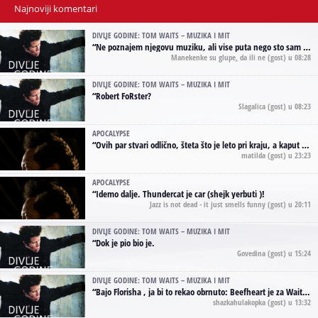
Najnoviji komentari
DIVLJE GODINE: TOM WAITS – MUZIKA I MIT
“
Ne poznajem njegovu muziku, ali vise puta nego sto sam to zazeleo gledao sam njegove umjetnicke slike na raznim stranama interneta. Te stoga zakljucujem da je Tom Waits Lady Gaga muzike namrstenih, ma
Manekenke su glupe, da ili ne
(gost) u 08:28
DIVLJE GODINE: TOM WAITS – MUZIKA I MIT
“
Robert FoRster?
Slagalica
(gost) u 08:23
APOCALYPSE
“
Ovih par stvari odlično, šteta što je leto pri kraju, a kaput koji te vervoatno podseća na pirotski ćilim je iz tradicije Navaho indijanaca ;)
matilda
(gost) u 23:23
APOCALYPSE
“
Idemo dalje. Thundercat je car (shejk yerbuti )!
Jazz is not dead - it just smells funny
(gost) u 20:11
DIVLJE GODINE: TOM WAITS – MUZIKA I MIT
“
Dok je pio bio je.
Govedina
(gost) u 15:24
DIVLJE GODINE: TOM WAITS – MUZIKA I MIT
“
Bajo Florisha , ja bi to rekao obrnuto: Beefheart je za Waitsa, isto sto i Hendrix za Lenny Kravitza
shazkahulakopka
(gost) u 13:32