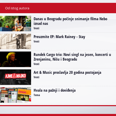
Od istog autora
Danas u Beogradu počinje snimanje filma Nebo
iznad nas
Vesti
Preuzmite EP: Mark Rainey - Stay
Vesti
Rundek Cargo trio: Novi singl na jesen, koncerti u
Zrenjaninu, Nišu i Beogradu
Vesti
Art & Music proslavlja 20 godina postojanja
Vesti
Hvala na pažnji i doviđenja
Tema