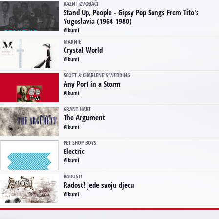
RAZNI IZVOĐAČI
Stand Up, People - Gipsy Pop Songs From Tito's
Yugoslavia (1964-1980)
Albumi
MARNIE
Crystal World
Albumi
SCOTT & CHARLENE'S WEDDING
Any Port in a Storm
Albumi
GRANT HART
The Argument
Albumi
PET SHOP BOYS
Electric
Albumi
RADOST!
Radost! jede svoju djecu
Albumi