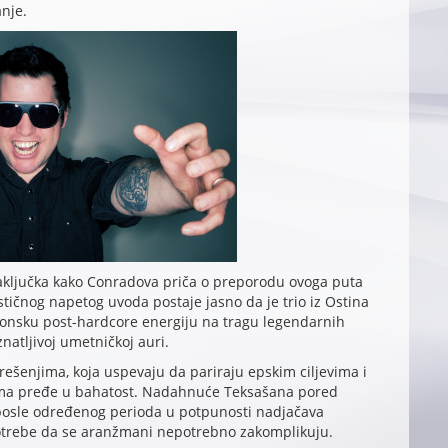
anje.
aključka kako Conradova priča o preporodu ovoga puta
tičnog napetog uvoda postaje jasno da je trio iz Ostina
konsku post-hardcore energiju na tragu legendarnih
natljivoj umetničkoj auri.
m rešenjima, koja uspevaju da pariraju epskim ciljevima i
ima pređe u bahatost. Nadahnuće Teksašana pored
a posle određenog perioda u potpunosti nadjačava
trebe da se aranžmani nepotrebno zakomplikuju.