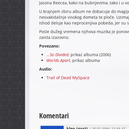
Jasona Reecea, kako na bubnjevima, tako i u 
U krajnjem zbiru album ne dobacuje do magi
nesvakidašnje visokog dometa te ploče. Uzima
ishod deluje kao neprocenjiva pobeda, jer su s
Posle dužeg vremena njihova muzika je ponovo
zaista izazovno.
Povezano:
...So Divided
, prikaz albuma (2006)
Worlds Apart
, prikaz albuma
Audio:
Trail of Dead MySpace
Komentari
kleo
(gost)
| 25.02.2009. 12.58.47