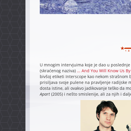
U mnogim intervjuima koje je dao u poslednje 
(skraćenog naziva)
... And You Will Know Us By
bivšoj etiketi Interscope kao nekom strašnom 
prisiljava svoje pulene na pravljenje radijske
dosta istine, ali ovakvo jadikovanje teško da 
Apart
(2005) i nešto smislenije, ali za njih i d