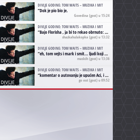
DIVLJE GODINE: TOM WAITS – MUZIKA I MIT
“
Dok je pio bio je.
Govedina
(gost) u 15:24
DIVLJE GODINE: TOM WAITS – MUZIKA I MIT
“
Bajo Florisha , ja bi to rekao obrnuto: Beefheart je za Waitsa, isto sto i Hendrix za Lenny Kravitza
shazkahulakopka
(gost) u 13:32
DIVLJE GODINE: TOM WAITS – MUZIKA I MIT
“
eh, tom vejts i mark i smit... ljudi koji bi muzici više doprineli da su radili kao vozači tramvaja u gsp-u.
maslcih
(gost) u 13:36
DIVLJE GODINE: TOM WAITS – MUZIKA I MIT
“
komentar o autovanju je upućen Aci, i odnosi se na ono drugo autovanje...'senzualnost Waitsa' ;)
go out
(gost) u 09:52