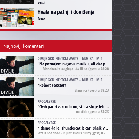
Vesti
Hvala na pažnji i doviđenja
Tema
Najnoviji komentari
DIVLJE GODINE: TOM WAITS – MUZIKA I MIT
“
Ne poznajem njegovu muziku, ali vise puta nego sto sam to zazeleo gledao sam njegove umjetnicke slike na raznim stranama interneta. Te stoga zakljucujem da je Tom Waits Lady Gaga muzike namrstenih, ma
Manekenke su glupe, da ili ne
(gost) u 08:28
DIVLJE GODINE: TOM WAITS – MUZIKA I MIT
“
Robert FoRster?
Slagalica
(gost) u 08:23
APOCALYPSE
“
Ovih par stvari odlično, šteta što je leto pri kraju, a kaput koji te vervoatno podseća na pirotski ćilim je iz tradicije Navaho indijanaca ;)
matilda
(gost) u 23:23
APOCALYPSE
“
Idemo dalje. Thundercat je car (shejk yerbuti )!
Jazz is not dead - it just smells funny
(gost) u 20:11