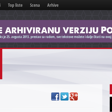
i
Top liste
Scena
Arhive