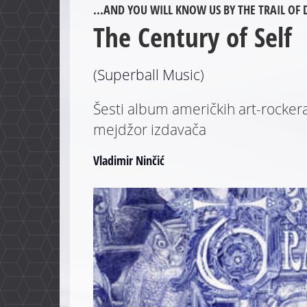
...AND YOU WILL KNOW US BY THE TRAIL OF
The Century of Self
(
Superball Music
)
Šesti album američkih art-rocke
mejdžor izdavača
Vladimir Ninčić