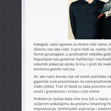
Kakogod, sada izgovora za Amere više nema, ma
iščeznu sve lake note. U prvi mah se, naime, č
forme (pre)naglasi, u prethodnih nekoliko godi
Napumpan kao guverner Kalifornije i neuhvatlj
sekunde pokazuje epsku širinu, i preti da sva
tvorevina gomile narcisa.
Ali, ako naziv benda nije od samih početaka na
gigantski zvuk prezentovan na sonicyouthovsko
Codes
(2002). Trail of Dead su tada precizno u
zvuče i grandiozno i sirovo u isto vreme.
Problem je nastao kada više nisu bili u stanju 
usiljenim pokušajima da postanu Smashing Pu
improvizacija, simfonijskih aspiracija i stadio