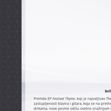
Bel
Premda EP
Festival Thyme
, koji je najvaljivao
The
zastupljenosti klavira i gitara, koja se na pre
dirkama, nove pesme odišu osetno snažnijom d