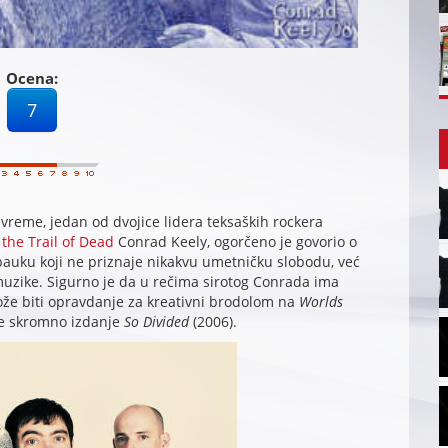
Ocena:
7
vreme, jedan od dvojice lidera teksaških rockera
 the Trail of Dead
Conrad Keely, ogorčeno je govorio o
bauku koji ne priznaje nikakvu umetničku slobodu, već
 muzike. Sigurno je da u rečima sirotog Conrada ima
može biti opravdanje za kreativni brodolom na
Worlds
alje skromno izdanje
So Divided
(2006).