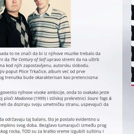
da to ne znači da bi iz njihove muzike trebalo da
ini da
The Century of Self
upravo stremi da na uštrb
na kod njih zapostavljenu, autorsku slobodu.
iv poput Ptice Trkačice, album već od prve
kog trenutka bude okarakterisan kao pretenciozna
govestio njihove visoke ambicije, onda to svakako jeste
j ploči
Madonna
(1999) i stilskoj prekretnici
Soure Tags &
meli da doziraju svoju umetničku stranu, uspevajući da
da održavaju taj balans, što je postalo evidentno u
mpkins svog doba. Bezglavo tumarajući između prog
nskog rocka, TOD su za kratko vreme izgubili suštinu i