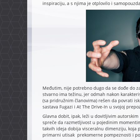
inspiraciju, a s njima je otplovilo i samopouzd
Međutim, nije potrebno dugo da se dođe do z
stvarno ima težinu, jer odmah nakon karakteris
(sa pridružnim članovima) rešen da povrati is
sastava Fugazi i At The Drive-In u svojoj prepoz
Glavna dobit, ipak, leži u dovitljivim autorski
spreče da razmetljivost u pojedinim moment
takvih ideja dobija visceralnu dimenziju, koj
primarni utisak prekomerne pompeznosti i po