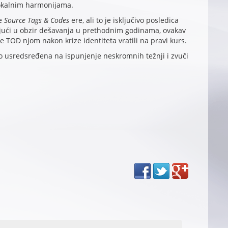
vokalnim harmonijama.
je
Source Tags & Codes
ere, ali to je isključivo posledica
jući u obzir dešavanja u prethodnim godinama, ovakav
e TOD njom nakon krize identiteta vratili na pravi kurs.
 usredsređena na ispunjenje neskromnih težnji i zvuči