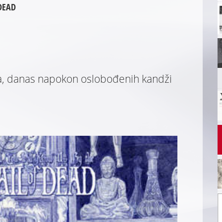
 DEAD
ra, danas napokon oslobođenih kandži