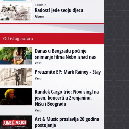
RADOST!
Radost! jede svoju djecu
Albumi
Od istog autora
Danas u Beogradu počinje
snimanje filma Nebo iznad nas
Vesti
Preuzmite EP: Mark Rainey - Stay
Vesti
Rundek Cargo trio: Novi singl na
jesen, koncerti u Zrenjaninu,
Nišu i Beogradu
Vesti
Art & Music proslavlja 20 godina
postojanja