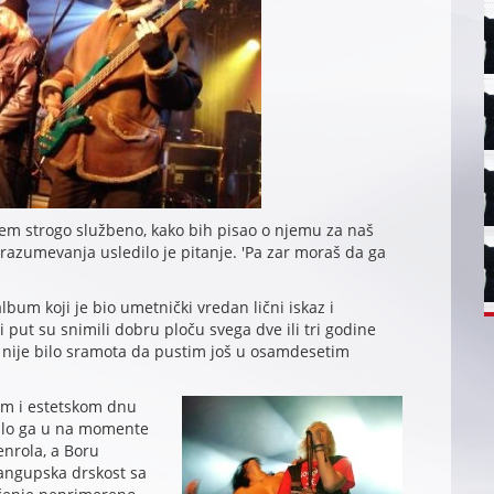
em strogo službeno, kako bih pisao o njemu za naš
azumevanja usledilo je pitanje. 'Pa zar moraš da ga
album koji je bio umetnički vredan lični iskaz i
 put su snimili dobru ploču svega dve ili tri godine
e nije bilo sramota da pustim još u osamdesetim
om i estetskom dnu
rilo ga u na momente
nrola, a Boru
angupska drskost sa