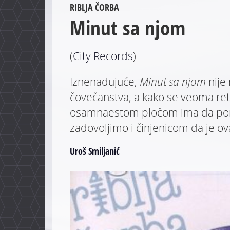
RIBLJA ČORBA
Minut sa njom
(
City Records
)
Iznenađujuće,
Minut sa njom
nije 
čovečanstva, a kako se veoma re
osamnaestom pločom ima da ponu
zadovoljimo i činjenicom da je ov
Uroš Smiljanić