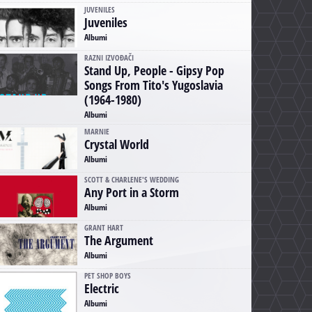
JUVENILES
Juveniles
Albumi
RAZNI IZVOĐAČI
Stand Up, People - Gipsy Pop
Songs From Tito's Yugoslavia
(1964-1980)
Albumi
MARNIE
Crystal World
Albumi
SCOTT & CHARLENE'S WEDDING
Any Port in a Storm
Albumi
GRANT HART
The Argument
Albumi
PET SHOP BOYS
Electric
Albumi