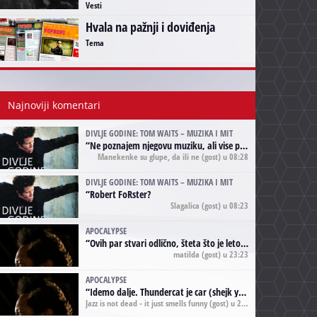
Vesti
Hvala na pažnji i doviđenja
Tema
Najnoviji komentari
DIVLJE GODINE: TOM WAITS – MUZIKA I MIT
“
Ne poznajem njegovu muziku, ali vise puta nego sto sam to zazeleo gledao sam njegove umjetnicke slike na raznim stranama interneta. Te stoga zakljucujem da je Tom Waits Lady Gaga muzike namrstenih, ma
Manekenke su glupe, da ili ne
(gost) u 08:28
DIVLJE GODINE: TOM WAITS – MUZIKA I MIT
“
Robert FoRster?
Slagalica
(gost) u 08:23
APOCALYPSE
“
Ovih par stvari odlično, šteta što je leto pri kraju, a kaput koji te vervoatno podseća na pirotski ćilim je iz tradicije Navaho indijanaca ;)
matilda
(gost) u 23:23
APOCALYPSE
“
Idemo dalje. Thundercat je car (shejk yerbuti )!
Jazz is not dead - it just smells funny
(gost) u 20:11