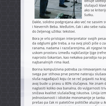
deluje ubedlji
slušajući kla
ako se kriter
šutku.
Dakle, solidno podgrejana ako već ne sasvim sv
i Nevernih Beba. Međutim, čak i ako sebe nalazi
do željenog užitka: tekstovi.
Bora je vrlo pristojan interpretator svojih pe
da odglumi gde treba, a na ovoj ploči piše o z
ranama, nadama i razočarenjima, ali njegovi tek
uskom prostoru između najkičastije ljige (refr
naprosto šokantan, kao nekakva parodija na po
najbanalnijih rima ikad.
Borina kompulzivna potreba za rimovanjem na 
svega par stihova prve pesme nateraju slušao
sluša nagađajući koju će se reč pojaviti na kraj
avaj bude u pravu u 80% slučajeva. Ne znam d
naglasiti koliko ova banalna, do vulgarnosti triv
snižava kvalitet slušalačkog iskustva. Linija i
jednostavnosti i idiotske monomanije je tanka 
prešao pa čak ni patetične političke aluzije u
M