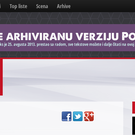
i
Top liste
Scena
Arhive