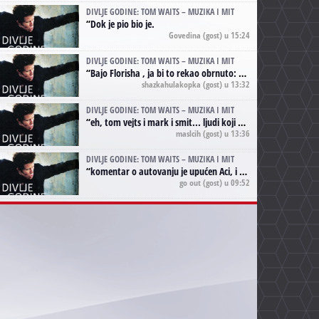
DIVLJE GODINE: TOM WAITS – MUZIKA I MIT
“
Dok je pio bio je.
Govedina
(gost) u 15:24
DIVLJE GODINE: TOM WAITS – MUZIKA I MIT
“
Bajo Florisha , ja bi to rekao obrnuto: Beefheart je za Waitsa, isto sto i Hendrix za Lenny Kravitza
shazkahulakopka
(gost) u 13:32
DIVLJE GODINE: TOM WAITS – MUZIKA I MIT
“
eh, tom vejts i mark i smit... ljudi koji bi muzici više doprineli da su radili kao vozači tramvaja u gsp-u.
maslcih
(gost) u 13:36
DIVLJE GODINE: TOM WAITS – MUZIKA I MIT
“
komentar o autovanju je upućen Aci, i odnosi se na ono drugo autovanje...'senzualnost Waitsa' ;)
go out
(gost) u 09:52