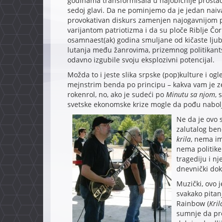
godinama transformisala u najobičnije prost
sedoj glavi. Da ne pominjemo da je jedan naivan
provokativan diskurs zamenjen najogavnijom 
varijantom patriotizma i da su ploče Riblje Čo
osamnaest(ak) godina smuljane od kičaste ljuba
lutanja među žanrovima, prizemnog politikants
odavno izgubile svoju eksplozivni potencijal.
Možda to i jeste slika srpske (pop)kulture i og
mejnstrim benda po principu – kakva vam je ze
rokenrol, no, ako je sudeći po
Minutu sa njom
, 
svetske ekonomske krize mogle da pođu nabol
Ne da je ovo 
zalutalog ben
krila
, nema im
nema politike
tragediju i nj
dnevnički dok
Muzički, ovo 
svakako pitanj
Rainbow (
Kril
sumnje da pro