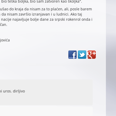
e bio teška boljka, bio sam zatvoren kao školjka".
šao do kraja da nisam za to plaćen, ali, posle barem
da nisam završio izranjavan i u ludnici. Ako taj
 nacije najavljuje bolje dane za srpski rokenrol onda i
ičan.
jovića
 uros. dirljivo