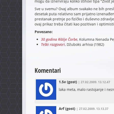
mogu da iznerviraju koliko stihovi tipa "Život j
Sve u svemu? Ovaj album svakako ne bih preslu
desetak puta relativno sam prijatno iznenađen 
prestanak pretnje po fizičko i duševno zdravlje
ovaj prikaz treba čitati kao pozitivan i optimist
Povezano:
30 godina Riblje Čorbe
, Kolumna Nenada Pe
Teški razgovori
, Džuboks arhiva (1982)
Komentari
1.5v
(gost)
| 27.02.2009. 13.12.47
laka meta, malo rastojanje i nezni
Arf
(gost)
| 27.02.2009. 13.13.37