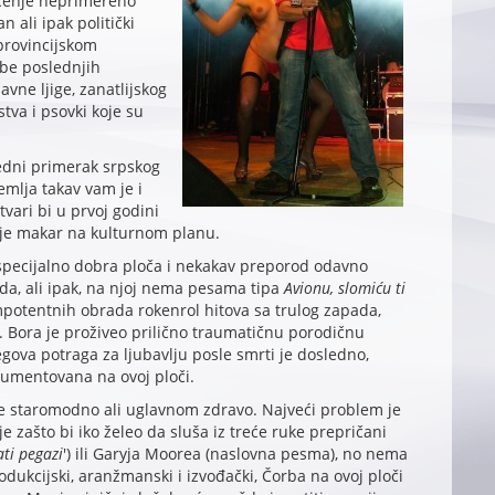
ačenje neprimereno
 ali ipak politički
provincijskom
rbe poslednjih
vne ljige, zanatlijskog
tva i psovki koje su
ledni primerak srpskog
mlja takav vam je i
stvari bi u prvoj godini
je makar na kulturnom planu.
specijalno dobra ploča i nekakav preporod odavno
da, ali ipak, na njoj nema pesama tipa
Avionu, slomiću ti
potentnih obrada rokenrol hitova sa trulog zapada,
. Bora je proživeo prilično traumatičnu porodičnu
egova potraga za ljubavlju posle smrti je dosledno,
umentovana na ovoj ploči.
je staromodno ali uglavnom zdravo. Najveći problem je
e zašto bi iko želeo da sluša iz treće ruke prepričani
ati pegazi
') ili Garyja Moorea (naslovna pesma), no nema
dukcijski, aranžmanski i izvođački, Čorba na ovoj ploči