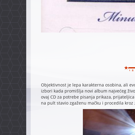
Objektivnost je lepa karakterna osobina, ali ev
izbori kada promišlja novi album najvećeg ži
ovaj CD za potrebe pisanja prikaza, prijateljic
na pult stavio zgaženu mačku i procedila kroz 