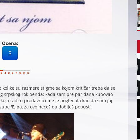
Ocena:
3
o kolike su razmere stigme sa kojom kritičar treba da se
vog srpskog rok benda: kada sam pre par dana kupovao
a koja radi u prodavnici me je pogledala kao da sam joj
zube 'E, pa, za ovo nećeš da dobiješ popust'.