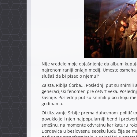
Nije vredelo moje objašnjenje da album kupuj
najrenomiraniji onlajn medij. Umesto osmeha r
slušaš da bi pisao o njemu?'
Zaista, Riblja Čorba... Poslednji put su snimili 
generacijski fenomen pre četvrt veka. Poslednji
kasnije. Poslednji put su snimili ploču koju m
godinama.
Otklizavanje Srbije prema duhovnom, političk
povuklo je i njen najpopularniji bend i pretvo
smešnu, na momente odvratnu karikaturu roke
Đorđevića u beslovesnu seosku ludu čija se m