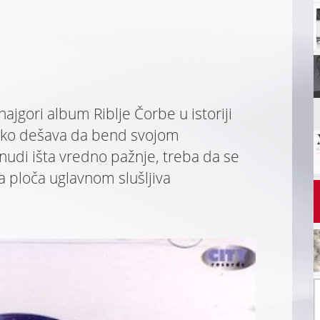
najgori album Riblje Čorbe u istoriji
tko dešava da bend svojom
di išta vredno pažnje, treba da se
a ploča uglavnom slušljiva