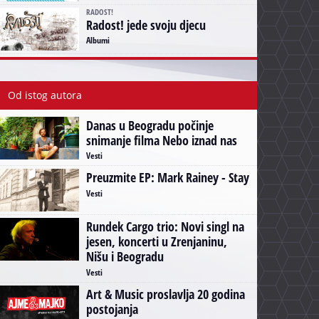
RADOST!
Radost! jede svoju djecu
Albumi
Od istog autora
Danas u Beogradu počinje
snimanje filma Nebo iznad nas
Vesti
Preuzmite EP: Mark Rainey - Stay
Vesti
Rundek Cargo trio: Novi singl na
jesen, koncerti u Zrenjaninu,
Nišu i Beogradu
Vesti
Art & Music proslavlja 20 godina
postojanja