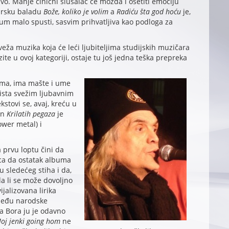
vo. Manje cinični slušalac će možda i osetiti emociju
virsku baladu
Bože, koliko je volim
a
Radiću šta god hoću
je,
ijum malo spusti, sasvim prihvatljiva kao podloga za
eža muzika koja će leći ljubiteljima studijskih muzičara
te u ovoj kategoriji, ostaje tu još jedna teška prepreka
sama, ima mašte i ume
aista svežim ljubavnim
stovi se, avaj, kreću u
en
Krilatih pegaza
je
wer metal) i
prvu loptu čini da
ca da ostatak albuma
u sledećeg stiha i da,
a li se može dovoljno
ijalizovana lirika
zmeđu narodske
a Bora ju je odavno
oj jenki going hom
ne