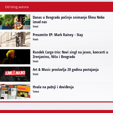
Od istog autora
Danas u Beogradu počinje snimanje filma Nebo
iznad nas
Vesti
Preuzmite EP: Mark Rainey - Stay
Vesti
Rundek Cargo trio: Novi singl na jesen, koncerti u
Zrenjaninu, Nišu i Beogradu
Vesti
Art & Music proslavlja 20 godina postojanja
Vesti
Hvala na pažnji i doviđenja
Tema