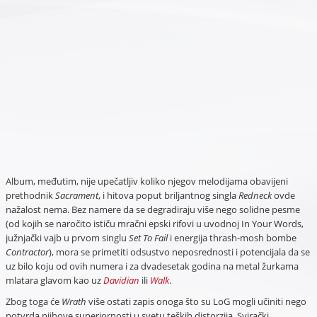
Album, međutim, nije upečatljiv koliko njegov melodijama obavijeni
prethodnik
Sacrament
, i hitova poput briljantnog singla
Redneck
ovde
nažalost nema. Bez namere da se degradiraju više nego solidne pesme
(od kojih se naročito ističu mračni epski rifovi u uvodnoj In Your Words,
južnjački vajb u prvom singlu
Set To Fail
i energija thrash-mosh bombe
Contractor
), mora se primetiti odsustvo neposrednosti i potencijala da se
uz bilo koju od ovih numera i za dvadesetak godina na metal žurkama
mlatara glavom kao uz
Davidian
ili
Walk
.
Zbog toga će
Wrath
više ostati zapis onoga što su LoG mogli učiniti nego
potvrda njihove superiornosti u svetu teških distorzija. Svirački,