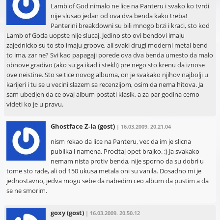
Lamb of God nimalo ne lice na Panteru i svako ko tvrdi
nije slusao jedan od ova dva benda kako treba!
Panterini breakdowni su bili mnogo brzi i kraci, sto kod
Lamb of Goda uopste nije slucaj. Jedino sto ovi bendovi imaju
zajednicko su to sto imaju groove, ali svaki drugi moderni metal bend
to ima, zar ne? Svi kao papagaji porede ova dva benda umesto da malo
obnove gradivo (ako su ga ikad i stekli) pre nego sto krenu da iznose
ove neistine. Sto se tice novog albuma, on je svakako njihov najbolji u
karijeri i tu se u vecini slazem sa recenzijom, osim da nema hitova. Ja
sam ubedjen da ce ovaj album postati klasik, a za par godina cemo
videti ko je u pravu.
Ghostface Z-la
(gost)
| 16.03.2009. 20.21.04
nism rekao da lice na Panteru, vec da im je slicna
publika i namena. Procitaj opet brajko. :) Ja svakako
nemam nista protiv benda, nije sporno da su dobri u
tome sto rade, ali od 150 ukusa metala oni su vanila. Dosadno mi je
jednostavno, jedva mogu sebe da nabedim ceo album da pustim a da
se ne smorim.
goxy
(gost)
| 16.03.2009. 20.50.12