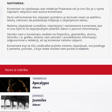
NAPOMENA:
Komentari ne odražavaju stav redakcije Popboksa već je ono što je u njima
napisano isključivo stav autora komentara.
Da bi vaš komentar bio objavljen potrebno je da bude vezan za sadržinu
teksta, odnosno da predstavlja mišljenje o objavljenom tekstu.
Nećemo objavljivati uvredljive, nepristojne i netolerantne komentare, kao
ni one čijim bi se objavljivanjem prekršio Zakon o javnom informisanju.
Ukoliko nam u komentaru ukažete na činjeničnu, gramatičku, slovnu,
tehničku i sl. grešku, bićemo vam zahvalni i prosledićemo informaciju
odgovornima u redakciji, ali taj komentar nećemo objaviti.
Komentare koji se tiču uređivačke politike nećemo objavljivati, sve predloge
(i zamerke, pohvale...) koje imate možete nam poslati
e-mailom
.
Novo iz rubrike
THUNDERCAT
Apocalypse
Albumi
JUVENILES
Juveniles
Albumi