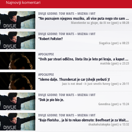
Najnoviji komentari
DIVLJE GODINE: TOM WAITS – MUZIKA I MIT
“
Ne poznajem njegovu muziku, ali vise puta nego sto sam to zazeleo gledao sam njegove umjetnicke slike na raznim stranama interneta. Te stoga zakljucujem da je Tom Waits Lady Gaga muzike namrstenih, ma
Manekenke su glupe, da ili ne
(gost) u 08:28
DIVLJE GODINE: TOM WAITS – MUZIKA I MIT
“
Robert FoRster?
Slagalica
(gost) u 08:23
APOCALYPSE
“
Ovih par stvari odlično, šteta što je leto pri kraju, a kaput koji te vervoatno podseća na pirotski ćilim je iz tradicije Navaho indijanaca ;)
matilda
(gost) u 23:23
APOCALYPSE
“
Idemo dalje. Thundercat je car (shejk yerbuti )!
Jazz is not dead - it just smells funny
(gost) u 20:11
DIVLJE GODINE: TOM WAITS – MUZIKA I MIT
“
Dok je pio bio je.
Govedina
(gost) u 15:24
DIVLJE GODINE: TOM WAITS – MUZIKA I MIT
“
Bajo Florisha , ja bi to rekao obrnuto: Beefheart je za Waitsa, isto sto i Hendrix za Lenny Kravitza
shazkahulakopka
(gost) u 13:32