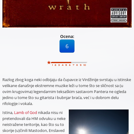
Ocena:
6
Razlog zbog koga neki odbijaju da čupavce iz Virdžinije svrstaju u istinske
velikane današnje ekstremne muzike leži u tome što se sličnost sa (u
ovim krugovima) legendarnim teksaškim sastavom Pantera ne ogleda
jedino u tome što su gitarista i bubnjar braća, već i u dobrom delu
rifologije i vokala.
Istina,
Lamb of God
nikada nisu ni
pretendovali da HM odvuku u neke
neistražene teritorije, kao što su to
skorije (u)činili Mastodon, Enslaved