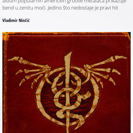
album popularnih američkih groove metalaca prikazuje
bend u zenitu moći. Jedino što nedostaje je pravi hit
Vladimir Ninčić