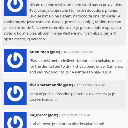
Nisam na tebe mislio, ne znam sto si nasao prozvanim.
Tvoj ukus je tvoja stvar i to ne bih dovodio u pitanje,
iako se nimalo ne slazem, narocito za one "tri klase". A
vanila mozda jeste osnovni ukus, ali je meni najbolji. ;) Mislim, nemam
ja nista ni protiv Ninciceve recenzije, covek je prilicno dobro upucen u
stvari o kojima pise, ali pominjanje Pantere mu nije trebalo, jer je 1)
opste mesto, 2) netacno.
Anoniman
(gost)
| 16.03.2009. 21.05.58
"Bas su neki metal ekvilent Hatebreed-a nekako, music
for the dim-witted to drink cheap beer, driver Camaros,
and yell "Woooo!" to. :D" A Pantera to nije? :DDD
zivan saramandic
(gost)
| 17.03.2009. 03.26.05
lamb of god su dosadna pantera, a ova recnezija je
sasvim ispravna.
najgorost
(gost)
| 17.03.2009. 07.50.47
ej al za mene je i pantera bila dosadan bend!