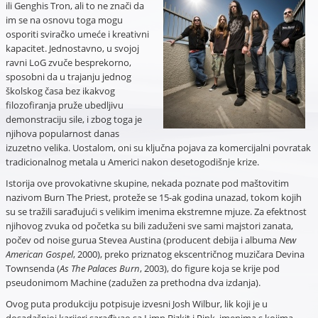
ili Genghis Tron, ali to ne znači da
im se na osnovu toga mogu
osporiti sviračko umeće i kreativni
kapacitet. Jednostavno, u svojoj
ravni LoG zvuče besprekorno,
sposobni da u trajanju jednog
školskog časa bez ikakvog
filozofiranja pruže ubedljivu
demonstraciju sile, i zbog toga je
njihova popularnost danas
izuzetno velika. Uostalom, oni su ključna pojava za komercijalni povratak
tradicionalnog metala u Americi nakon desetogodišnje krize.
Istorija ove provokativne skupine, nekada poznate pod maštovitim
nazivom Burn The Priest, proteže se 15-ak godina unazad, tokom kojih
su se tražili sarađujući s velikim imenima ekstremne mjuze. Za efektnost
njihovog zvuka od početka su bili zaduženi sve sami majstori zanata,
počev od noise gurua Stevea Austina (producent debija i albuma
New
American Gospel
, 2000), preko priznatog ekscentričnog muzičara Devina
Townsenda (
As The Palaces Burn
, 2003), do figure koja se krije pod
pseudonimom Machine (zadužen za prethodna dva izdanja).
Ovog puta produkciju potpisuje izvesni Josh Wilbur, lik koji je u