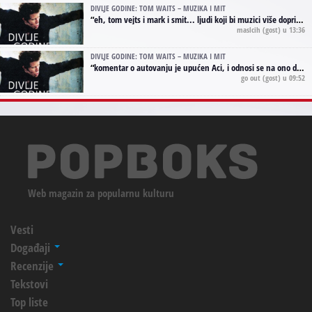
DIVLJE GODINE: TOM WAITS – MUZIKA I MIT
“
eh, tom vejts i mark i smit... ljudi koji bi muzici više doprineli da su radili kao vozači tramvaja u gsp-u.
maslcih
(gost) u 13:36
DIVLJE GODINE: TOM WAITS – MUZIKA I MIT
“
komentar o autovanju je upućen Aci, i odnosi se na ono drugo autovanje...'senzualnost Waitsa' ;)
go out
(gost) u 09:52
Web magazin za popularnu kulturu
Vesti
Događaji
Recenzije
Tekstovi
Top liste