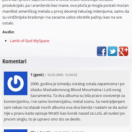
produkcijski, pa i aranžerski bez mane, ova ploča je mogla postati moćan
manifest američkog metala u prvoj deceniji tekućeg milenijuma, samo da
su virdžinijske bradonje i na zarazne udice obratile pažnju kao na sve
ostalo.
Audio:
Lamb of God MySpace
Komentari
1
(gost)
| 16.03.2009. 12.04.02
2006. godina je izmedju ostalog ostala zapamcena i po
izlasku Mastadonovog Blood Mountaina i LoG-ovog
Sacramenta. Ta dva albuma su bila pravo osvezenje za
komercijanlnu, i ne samo komercijalnu, metal scenu. Sa nestrpljenjem
sam cekao na izlazak novih albuma ova dva benda i nadam se da autor
nije u pravu kada opisuje Wrath kao korak nazad za LoG, ali sudeci po
prvom singlu, to je upravo ono sto se desilo.