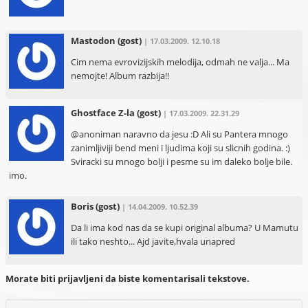
Mastodon
(gost)
| 17.03.2009. 12.10.18
Cim nema evrovizijskih melodija, odmah ne valja... Ma
nemojte! Album razbija!!
Ghostface Z-la
(gost)
| 17.03.2009. 22.31.29
@anoniman naravno da jesu :D Ali su Pantera mnogo
zanimljiviji bend meni i ljudima koji su slicnih godina. :)
Sviracki su mnogo bolji i pesme su im daleko bolje bile.
imo.
Boris
(gost)
| 14.04.2009. 10.52.39
Da li ima kod nas da se kupi original albuma? U Mamutu
ili tako neshto... Ajd javite,hvala unapred
Morate biti prijavljeni da biste komentarisali tekstove.