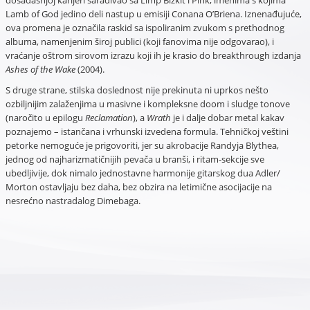
dosadašnjoj karijeri sarađivao sa Limp Bizkit i Pink, imenima s kojima
Lamb of God jedino deli nastup u emisiji Conana O’Briena. Iznenađujuće,
ova promena je označila raskid sa ispoliranim zvukom s prethodnog
albuma, namenjenim široj publici (koji fanovima nije odgovarao), i
vraćanje oštrom sirovom izrazu koji ih je krasio do breakthrough izdanja
Ashes of the Wake
(2004).
S druge strane, stilska doslednost nije prekinuta ni uprkos nešto
ozbiljnijim zalaženjima u masivne i kompleksne doom i sludge tonove
(naročito u epilogu
Reclamation
), a
Wrath
je i dalje dobar metal kakav
poznajemo – istančana i vrhunski izvedena formula. Tehničkoj veštini
petorke nemoguće je prigovoriti, jer su akrobacije Randyja Blythea,
jednog od najharizmatičnijih pevača u branši, i ritam-sekcije sve
ubedljivije, dok nimalo jednostavne harmonije gitarskog dua Adler/
Morton ostavljaju bez daha, bez obzira na letimične asocijacije na
nesrećno nastradalog Dimebaga.