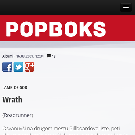
Vesti
Događaji
Recenzije
Albumi
·
16.03.2009. 12:34
·
13
Tekstovi
Top liste
LAMB OF GOD
Scena
Wrath
Arhive
(
Roadrunner
)
Osvanuvši na drugom mestu Billboardove liste, peti