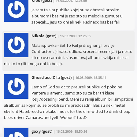
Kleo
(gost)
| 16.03.2009. 12.26.50
Ja sam ta sira publika kojoj su se obracali proslim
albumom i bas mi je zao sto su melodije gurnute u
zapecak... jesu to oni ali neki Redneck bas bas fali
Nikola
(gost)
| 16.03.2009. 12.26.55
Mala ispravka - Set To Fail je drugi singl, prvi je
Contractor. :-) Inace, odlicna srocena recenzija, i ja nesto
slicno osecam dok slusam ovaj album - svidja mi se, ali
nije to to (iliti mogu oni to bolje).
Ghostface Z-la
(gost)
| 16.03.2009. 15.35.11
Lamb of God su ocito preuzeli publiku od pokojne
Pantere u americi, samo sto su za bar tri klase
losiji/dosadniji bend. Meni su raniji albumi bili simpaticni
ali album sa kojim su se probili su mi predosadni. Bas su neki metal
ekvilent Hatebreed-a nekako, music for the dim-witted to drink cheap
beer, driver Camaros, and yell "Woooo!" to. :D
goxy
(gost)
| 16.03.2009. 18.50.36