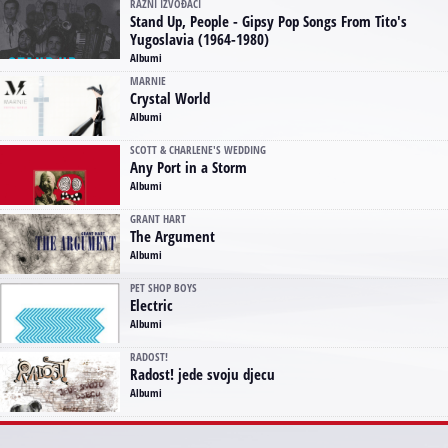
RAZNI IZVOĐAČI
Stand Up, People - Gipsy Pop Songs From Tito's
Yugoslavia (1964-1980)
Albumi
MARNIE
Crystal World
Albumi
SCOTT & CHARLENE'S WEDDING
Any Port in a Storm
Albumi
GRANT HART
The Argument
Albumi
PET SHOP BOYS
Electric
Albumi
RADOST!
Radost! jede svoju djecu
Albumi