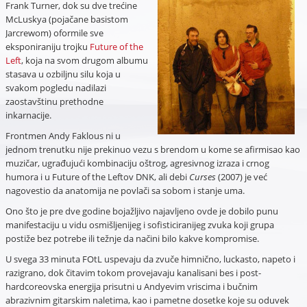
Frank Turner, dok su dve trećine
McLuskya (pojačane basistom
Jarcrewom) oformile sve
eksponiraniju trojku
Future of the
Left
, koja na svom drugom albumu
stasava u ozbiljnu silu koja u
svakom pogledu nadilazi
zaostavštinu prethodne
inkarnacije.
Frontmen Andy Faklous ni u
jednom trenutku nije prekinuo vezu s brendom u kome se afirmisao kao
muzičar, ugrađujući kombinaciju oštrog, agresivnog izraza i crnog
humora i u Future of the Leftov DNK, ali debi
Curses
(2007) je već
nagovestio da anatomija ne povlači sa sobom i stanje uma.
Ono što je pre dve godine bojažljivo najavljeno ovde je dobilo punu
manifestaciju u vidu osmišljenijeg i sofisticiranijeg zvuka koji grupa
postiže bez potrebe ili težnje da načini bilo kakve kompromise.
U svega 33 minuta FOtL uspevaju da zvuče himnično, luckasto, napeto i
razigrano, dok čitavim tokom provejavaju kanalisani bes i post-
hardcoreovska energija prisutni u Andyevim vriscima i bučnim
abrazivnim gitarskim naletima, kao i pametne dosetke koje su oduvek