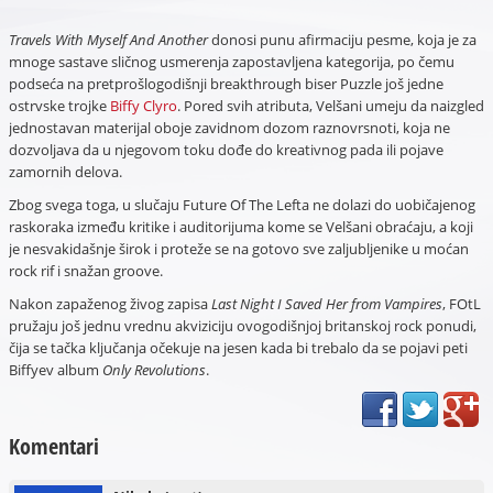
Travels With Myself And Another
donosi punu afirmaciju pesme, koja je za
mnoge sastave sličnog usmerenja zapostavljena kategorija, po čemu
podseća na pretprošlogodišnji breakthrough biser Puzzle još jedne
ostrvske trojke
Biffy Clyro
. Pored svih atributa, Velšani umeju da naizgled
jednostavan materijal oboje zavidnom dozom raznovrsnoti, koja ne
dozvoljava da u njegovom toku dođe do kreativnog pada ili pojave
zamornih delova.
Zbog svega toga, u slučaju Future Of The Lefta ne dolazi do uobičajenog
raskoraka između kritike i auditorijuma kome se Velšani obraćaju, a koji
je nesvakidašnje širok i proteže se na gotovo sve zaljubljenike u moćan
rock rif i snažan groove.
Nakon zapaženog živog zapisa
Last Night I Saved Her from Vampires
, FOtL
pružaju još jednu vrednu akviziciju ovogodišnjoj britanskoj rock ponudi,
čija se tačka ključanja očekuje na jesen kada bi trebalo da se pojavi peti
Biffyev album
Only Revolutions
.
Komentari