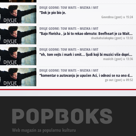
DIVLJE GODINE: TOM WAITS – MUZIKA I MIT
“
Dok je pio bio je.
Govedina
(gost) u 15:24
DIVLJE GODINE: TOM WAITS – MUZIKA I MIT
“
Bajo Florisha , ja bi to rekao obrnuto: Beefheart je za Waitsa, isto sto i Hendrix za Lenny Kravitza
shazkahulakopka
(gost) u 13:32
DIVLJE GODINE: TOM WAITS – MUZIKA I MIT
“
eh, tom vejts i mark i smit... ljudi koji bi muzici više doprineli da su radili kao vozači tramvaja u gsp-u.
maslcih
(gost) u 13:36
DIVLJE GODINE: TOM WAITS – MUZIKA I MIT
“
komentar o autovanju je upućen Aci, i odnosi se na ono drugo autovanje...'senzualnost Waitsa' ;)
go out
(gost) u 09:52
Web magazin za popularnu kulturu