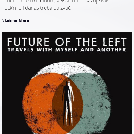
retko prelazi tri minute, velški trio pokazuje kako
rock’n’roll danas treba da zvuči
Vladimir Ninčić