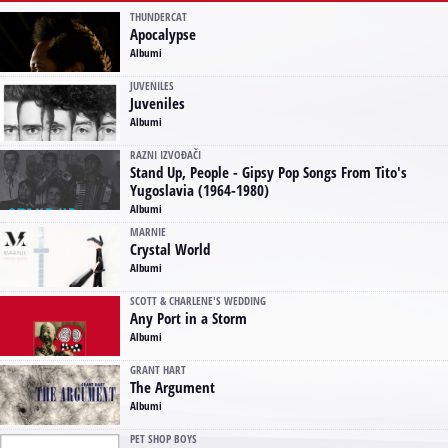
THUNDERCAT
Apocalypse
Albumi
JUVENILES
Juveniles
Albumi
RAZNI IZVOĐAČI
Stand Up, People - Gipsy Pop Songs From Tito's
Yugoslavia (1964-1980)
Albumi
MARNIE
Crystal World
Albumi
SCOTT & CHARLENE'S WEDDING
Any Port in a Storm
Albumi
GRANT HART
The Argument
Albumi
PET SHOP BOYS