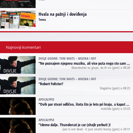
Hvala na pažnji i doviđenja
Tema
Najnoviji komentari
DIVLJE GODINE: TOM WAITS – MUZIKA I MIT
“
Ne poznajem njegovu muziku, ali vise puta nego sto sam to zazeleo gledao sam njegove umjetnicke slike na raznim stranama interneta. Te stoga zakljucujem da je Tom Waits Lady Gaga muzike namrstenih, ma
Manekenke su glupe, da ili ne
(gost) u 08:28
DIVLJE GODINE: TOM WAITS – MUZIKA I MIT
“
Robert FoRster?
Slagalica
(gost) u 08:23
APOCALYPSE
“
Ovih par stvari odlično, šteta što je leto pri kraju, a kaput koji te vervoatno podseća na pirotski ćilim je iz tradicije Navaho indijanaca ;)
matilda
(gost) u 23:23
APOCALYPSE
“
Idemo dalje. Thundercat je car (shejk yerbuti )!
Jazz is not dead - it just smells funny
(gost) u 20:11