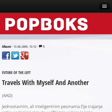
Vesti
Događaji
Recenzije
Albumi
·
13.08.2009. 13:12
·
1
Tekstovi
Top liste
FUTURE OF THE LEFT
Scena
Travels With Myself And Another
Arhive
(
4AD
)
Jednostavnim, ali inteligentnim pesmama čije trajanje