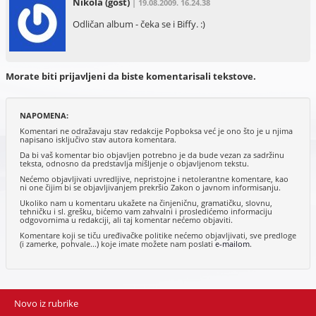
Nikola
(gost)
| 19.08.2009. 16.24.38
Odličan album - čeka se i Biffy. :)
Morate biti prijavljeni da biste komentarisali tekstove.
NAPOMENA:
Komentari ne odražavaju stav redakcije Popboksa već je ono što je u njima
napisano isključivo stav autora komentara.
Da bi vaš komentar bio objavljen potrebno je da bude vezan za sadržinu
teksta, odnosno da predstavlja mišljenje o objavljenom tekstu.
Nećemo objavljivati uvredljive, nepristojne i netolerantne komentare, kao
ni one čijim bi se objavljivanjem prekršio Zakon o javnom informisanju.
Ukoliko nam u komentaru ukažete na činjeničnu, gramatičku, slovnu,
tehničku i sl. grešku, bićemo vam zahvalni i prosledićemo informaciju
odgovornima u redakciji, ali taj komentar nećemo objaviti.
Komentare koji se tiču uređivačke politike nećemo objavljivati, sve predloge
(i zamerke, pohvale...) koje imate možete nam poslati
e-mailom
.
Novo iz rubrike