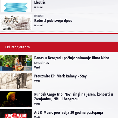
Electric
Albumi
RADOST!
Radost! jede svoju djecu
Albumi
Od istog autora
Danas u Beogradu počinje snimanje filma Nebo
iznad nas
Vesti
Preuzmite EP: Mark Rainey - Stay
Vesti
Rundek Cargo trio: Novi singl na jesen, koncerti u
Zrenjaninu, Nišu i Beogradu
Vesti
Art & Music proslavlja 20 godina postojanja
Vesti