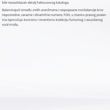
bile nezaobilazan detalj Faklousovog kataloga.
Balansirajući između zrelih aranžmana i raspojasane nonšalancije kroz
neposredne, zarazne i dinamične numere, FOtL u maniru pravog power-
tria isporučuju konciznu i inventivnu kolekciju furioznog i razuzdanog
rock’n’rolla.