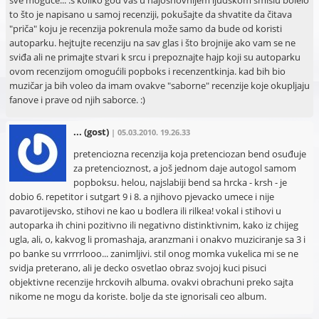
sve moguće... :s koliko god vas u najosnovnijem ljudskom smislu bolelo
to što je napisano u samoj recenziji, pokušajte da shvatite da čitava
"priča" koju je recenzija pokrenula može samo da bude od koristi
autoparku. hejtujte recenziju na sav glas i što brojnije ako vam se ne
sviđa ali ne primajte stvari k srcu i prepoznajte hajp koji su autoparku
ovom recenzijom omogućili popboks i recenzentkinja. kad bih bio
muzičar ja bih voleo da imam ovakve "saborne" recenzije koje okupljaju
fanove i prave od njih saborce. :)
...
(gost)
| 05.03.2010. 19.26.33
pretenciozna recenzija koja pretenciozan bend osuđuje
za pretencioznost, a još jednom daje autogol samom
popboksu. helou, najslabiji bend sa hrcka - krsh - je
dobio 6. repetitor i sutgart 9 i 8. a njihovo pjevacko umece i nije
pavarotijevsko, stihovi ne kao u bodlera ili rilkea! vokal i stihovi u
autoparka ih chini pozitivno ili negativno distinktivnim, kako iz chijeg
ugla, ali, o, kakvog li promashaja, aranzmani i onakvo muziciranje sa 3 i
po banke su vrrrrlooo... zanimljivi. stil onog momka vukelica mi se ne
svidja preterano, ali je decko osvetlao obraz svojoj kuci pisuci
objektivne recenzije hrckovih albuma. ovakvi obrachuni preko sajta
nikome ne mogu da koriste. bolje da ste ignorisali ceo album.