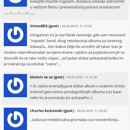
sveopšti muzički orgazam, slušaoca ostavlja rastrzanim
u večitom flertu i prenemažućoj potrazi za katarzom.
.......+.......+.......+........
VoivodBG
(gost)
| 04.03.2010. 11.19.38
intrigantan mi je završetak recenzije, gde sam recenzent
"napada" bend, zbog neizdavanja albuma za izvesnog
izdavača... bez ikakve želje da uvredim ali takav stav je
totalno neprofesionalan sa njene strane i ujedno sa popboksove jer su
dozvolili da se tako nešto objavi... još jedan dobar pokazatelj kolika im
je tolerancija za ostatak "scene"...
slazem se sa
(gost)
| 04.03.2010. 11.21.38
1.5v zaista iznenadjujuce dobar album u svakom smislu
mahom gazi vecinu proslogodisnjih albuma a to kaze
neko ko je povracao po autoparku :)
charles bukowski
(gost)
| 04.03.2010. 11.25.03
...kakva je intelektualna gromada ova recezentkinja...