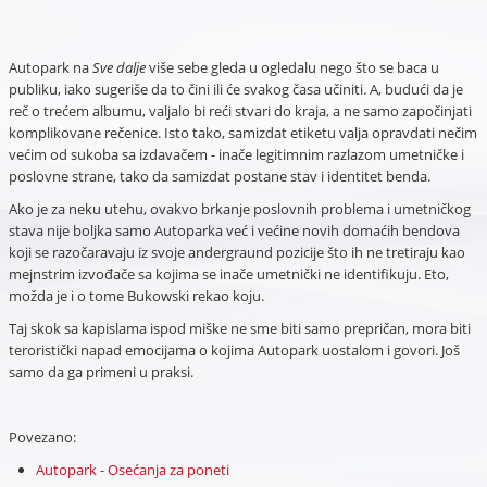
Autopark na
Sve dalje
više sebe gleda u ogledalu nego što se baca u
publiku, iako sugeriše da to čini ili će svakog časa učiniti. A, budući da je
reč o trećem albumu, valjalo bi reći stvari do kraja, a ne samo započinjati
komplikovane rečenice. Isto tako, samizdat etiketu valja opravdati nečim
većim od sukoba sa izdavačem - inače legitimnim razlazom umetničke i
poslovne strane, tako da samizdat postane stav i identitet benda.
Ako je za neku utehu, ovakvo brkanje poslovnih problema i umetničkog
stava nije boljka samo Autoparka već i većine novih domaćih bendova
koji se razočaravaju iz svoje andergraund pozicije što ih ne tretiraju kao
mejnstrim izvođače sa kojima se inače umetnički ne identifikuju. Eto,
možda je i o tome Bukowski rekao koju.
Taj skok sa kapislama ispod miške ne sme biti samo prepričan, mora biti
teroristički napad emocijama o kojima Autopark uostalom i govori. Još
samo da ga primeni u praksi.
Povezano:
Autopark - Osećanja za poneti