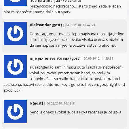
izdanja u pitanju!?? te vokal,te
pretenciozno,nedorečeno...i šta to znači kada je jedan
album "dorečen"? samo dalje Autopark!
Aleksandar
(gost)
| 04.03.2010. 13.42.53
Dobra, argumentovana i lepo napisana recenzija. Jedino
shto mi nije jasno, kako ovako visoka ocena, s obzirom
da nije napisana ni jedna pozitivna stvar o albumu.
nije pixies sve sto sija
(gost)
| 04.03.2010. 14.39.59
slusao/gledao sam ih masu puta i zaista su nedoreceni.
vokal los, ravan. pretenciozan bend, sa "velikim
tripovima", ali sa malim kapacitetom. uostalom, kao i
cela scena. nazovi scena. this monkey's gone to heaven. goodnight and
good luck.
b
(gost)
| 04.03.2010. 16.19.51
bend je onako i vokal je loš ali ova recenzija je još gora