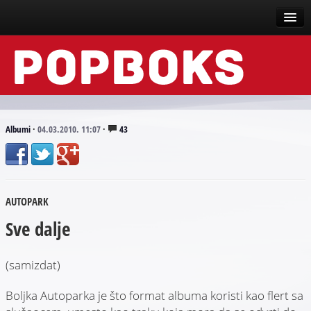
Vesti
Događaji
Recenzije
Albumi
·
04.03.2010. 11:07
·
43
Tekstovi
Top liste
AUTOPARK
Scena
Sve dalje
Arhive
(samizdat)
Boljka Autoparka je što format albuma koristi kao flert sa