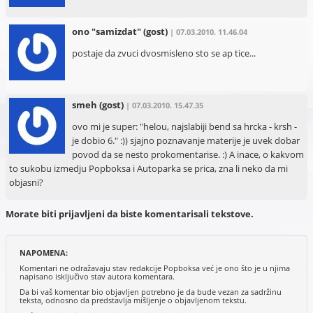
ono "samizdat"
(gost)
| 07.03.2010. 11.46.04
postaje da zvuci dvosmisleno sto se ap tice...
smeh
(gost)
| 07.03.2010. 15.47.35
ovo mi je super: "helou, najslabiji bend sa hrcka - krsh -
je dobio 6." :)) sjajno poznavanje materije je uvek dobar
povod da se nesto prokomentarise. :) A inace, o kakvom
to sukobu izmedju Popboksa i Autoparka se prica, zna li neko da mi
objasni?
Morate biti prijavljeni da biste komentarisali tekstove.
NAPOMENA:
Komentari ne odražavaju stav redakcije Popboksa već je ono što je u njima
napisano isključivo stav autora komentara.
Da bi vaš komentar bio objavljen potrebno je da bude vezan za sadržinu
teksta, odnosno da predstavlja mišljenje o objavljenom tekstu.