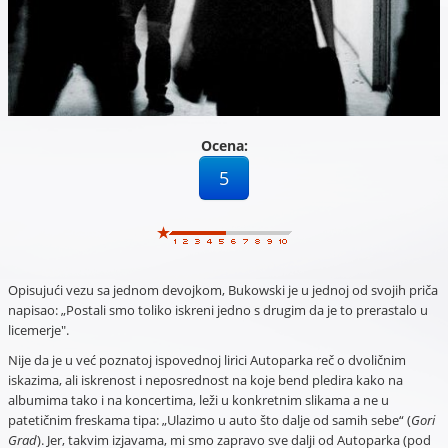
Ocena:
5
Opisujući vezu sa jednom devojkom, Bukowski je u jednoj od svojih priča
napisao: „Postali smo toliko iskreni jedno s drugim da je to prerastalo u
licemerje".
Nije da je u već poznatoj ispovednoj lirici Autoparka reč o dvoličnim
iskazima, ali iskrenost i neposrednost na koje bend pledira kako na
albumima tako i na koncertima, leži u konkretnim slikama a ne u
patetičnim freskama tipa: „Ulazimo u auto što dalje od samih sebe“ (
Gori
Grad
). Jer, takvim izjavama, mi smo zapravo sve dalji od Autoparka (pod