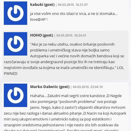
kabuki
(gost)
| 04.03.2010. 16.51.07
ja vise volim ono sto izlazi iz srca, a ne iz stomaka...
love@AP !
HOHO
(gost)
| 04.03.2010. 18.24.41
"Ako je za neku utehu, ovakvo brkanje poslovnih
problema i umetničkog stava nije boljka samo
Autoparka već i većine novih domaćih bendova koji se
razočaravaju iz svoje andergraund pozicije što ih ne tretiraju kao
mejnstrim izvođače sa kojima se inače umetnički ne identifikuju." LOL
PWNED
Marko Dabetic
(gost)
| 04.03.2010. 23.04.10
Hahaha... Zaludni mali segrti ostre kandzice ,D Negde
oko pominjanja "poslovnih problema" sve postaje
jasno. Nego, kako (i zasto?) objasniti slikarstvo mrtvom
zecu nije bez razloga i danas aktuelno pitanje ,D Nacin na koji Autopark
miri svoj ukupni emotivni i umetnicki naboj sa pop estetikom i
izrazajnim sredstvima jednostavno i nije nesto sto bih ocekivao da
shvate ovi danasnji "po(p)slovnjaci". For the record: meni, okoreloj