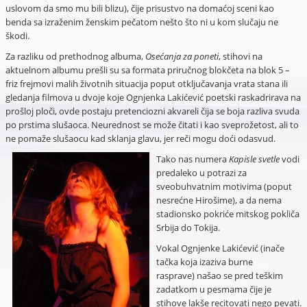
uslovom da smo mu bili blizu), čije prisustvo na domaćoj sceni kao
benda sa izraženim ženskim pečatom nešto što ni u kom slučaju ne
škodi.
Za razliku od prethodnog albuma,
Osećanja za poneti
, stihovi na
aktuelnom albumu prešli su sa formata priručnog blokčeta na blok 5 –
friz frejmovi malih životnih situacija poput otključavanja vrata stana ili
gledanja filmova u dvoje koje Ognjenka Lakićević poetski raskadrirava na
prošloj ploči, ovde postaju pretenciozni akvareli čija se boja razliva svuda
po prstima slušaoca. Neurednost se može čitati i kao sveprožetost, ali to
ne pomaže slušaocu kad sklanja glavu, jer reči mogu doći odasvud.
Tako nas numera
Kapisle svetle
vodi
predaleko u potrazi za
sveobuhvatnim motivima (poput
nesrećne Hirošime), a da nema
stadionsko pokriće mitskog pokliča
Srbija do Tokija.
Vokal Ognjenke Lakićević (inače
tačka koja izaziva burne
rasprave) našao se pred teškim
zadatkom u pesmama čije je
stihove lakše recitovati nego pevati.