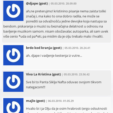
@djape
(gost)
| 05.03.2010. 20.09.00
ah,ne preterujmo! kristinino pisanje nema zaista toliki
značaj i, ma kako to ona dobro radila, ne može se
porediti sa odvažnošću jedne devojke koja nastupa sa
bendom. piskaranja o muzici su beznačajna delatnost u odnosu na
bavljenje muzikom samom. nisam obožavalac autoparka, ali sam uvek
više cenio *uda od pa*eti, pa mislim da je olju trebalo malo i hvaliti.
brdo kod kranja
(gost)
| 05.03.2010. 20.24.41
ah, djape i vadjenje kestenja iz vutre...
Viva La Kristina
(gost)
| 05.03.2010. 23.56.42
Sve bi to Panta Siklja Nafta oduvao svojom tikvom
nategacom!!!
majlo
(gost)
| 06.03.2010. 01.05.29
Hvalio bi i ja Olju da je osim hrabrosti (ergo odsutnosti