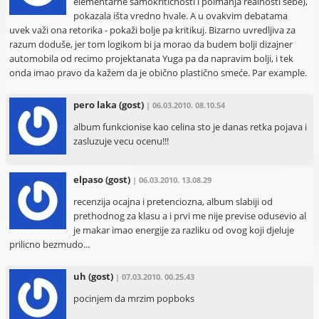
elementarne samokritičnosti i poimanja realnosti sebe),
pokazala išta vredno hvale. A u ovakvim debatama
uvek važi ona retorika - pokaži bolje pa kritikuj. Bizarno uvredljiva za
razum doduše, jer tom logikom bi ja morao da budem bolji dizajner
automobila od recimo projektanata Yuga pa da napravim bolji, i tek
onda imao pravo da kažem da je obično plastično smeće. Par example.
pero laka
(gost)
| 06.03.2010. 08.10.54
album funkcionise kao celina sto je danas retka pojava i
zasluzuje vecu ocenu!!!
elpaso
(gost)
| 06.03.2010. 13.08.29
recenzija ocajna i pretenciozna, album slabiji od
prethodnog za klasu a i prvi me nije previse odusevio al
je makar imao energije za razliku od ovog koji djeluje
prilicno bezmudo...
uh
(gost)
| 07.03.2010. 00.25.43
pocinjem da mrzim popboks