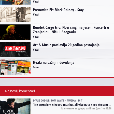
Vesti
Preuzmite EP: Mark Rainey - Stay
Vesti
Rundek Cargo trio: Novi singl na jesen, koncerti u
Zrenjaninu, Nišu i Beogradu
Vesti
Art & Music proslavlja 20 godina postojanja
Vesti
Hvala na pažnji i doviđenja
Tema
Najnoviji komentari
DIVLJE GODINE: TOM WAITS – MUZIKA I MIT
“
Ne poznajem njegovu muziku, ali vise puta nego sto sam to zazeleo gledao sam njegove umjetnicke slike na raznim stranama interneta. Te stoga zakljucujem da je Tom Waits Lady Gaga muzike namrstenih, ma
Manekenke su glupe, da ili ne
(gost) u 08:28