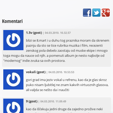
Komentari
1.5v
(gost)
| 04.03.2010. 10.32.57
blizi se 8.mart i u duhu tog praznika moram da skrenem
paznju da sto se tice rubrika muzika i film, recezenti
zenskog pola debelo zaostaju od muske ekipe i mnogo
toga mogu da nauce od njih. a pomenuti album je nesto najbolje od
"modernog" indie zvuka sa ovih prostora.
vokali
(gost)
| 04.03.2010. 10.53.53
gori grad ima jeziv vokal u refrenu, kao da je glas skroz
puko nisam ljubitlej ne znam kakvih virtuoznih glasova,
ali valjda se nešto da i naučiti
9
(gost)
| 04.03.2010. 11.09.49
kao da iščekuju jedni druge da zajedno prožive neki