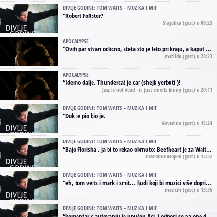
DIVLJE GODINE: TOM WAITS – MUZIKA I MIT
“
Robert FoRster?
Slagalica
(gost) u 08:23
APOCALYPSE
“
Ovih par stvari odlično, šteta što je leto pri kraju, a kaput koji te vervoatno podseća na pirotski ćilim je iz tradicije Navaho indijanaca ;)
matilda
(gost) u 23:23
APOCALYPSE
“
Idemo dalje. Thundercat je car (shejk yerbuti )!
Jazz is not dead - it just smells funny
(gost) u 20:11
DIVLJE GODINE: TOM WAITS – MUZIKA I MIT
“
Dok je pio bio je.
Govedina
(gost) u 15:24
DIVLJE GODINE: TOM WAITS – MUZIKA I MIT
“
Bajo Florisha , ja bi to rekao obrnuto: Beefheart je za Waitsa, isto sto i Hendrix za Lenny Kravitza
shazkahulakopka
(gost) u 13:32
DIVLJE GODINE: TOM WAITS – MUZIKA I MIT
“
eh, tom vejts i mark i smit... ljudi koji bi muzici više doprineli da su radili kao vozači tramvaja u gsp-u.
maslcih
(gost) u 13:36
DIVLJE GODINE: TOM WAITS – MUZIKA I MIT
“
komentar o autovanju je upućen Aci, i odnosi se na ono drugo autovanje...'senzualnost Waitsa' ;)