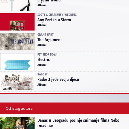
Albumi
SCOTT & CHARLENE'S WEDDING
Any Port in a Storm
Albumi
GRANT HART
The Argument
Albumi
PET SHOP BOYS
Electric
Albumi
RADOST!
Radost! jede svoju djecu
Albumi
Od istog autora
Danas u Beogradu počinje snimanje filma Nebo
iznad nas