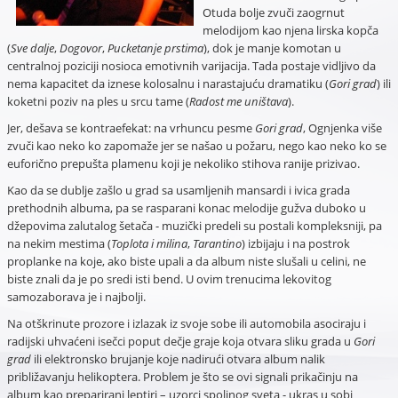
Otuda bolje zvuči zaogrnut
melodijom kao njena lirska kopča
(
Sve dalje
,
Dogovor
,
Pucketanje prstima
), dok je manje komotan u
centralnoj poziciji nosioca emotivnih varijacija. Tada postaje vidljivo da
nema kapacitet da iznese kolosalnu i narastajuću dramatiku (
Gori grad
) ili
koketni poziv na ples u srcu tame (
Radost me uništava
).
Jer, dešava se kontraefekat: na vrhuncu pesme
Gori grad
, Ognjenka više
zvuči kao neko ko zapomaže jer se našao u požaru, nego kao neko ko se
euforično prepušta plamenu koji je nekoliko stihova ranije prizivao.
Kao da se dublje zašlo u grad sa usamljenih mansardi i ivica grada
prethodnih albuma, pa se rasparani konac melodije gužva duboko u
džepovima zalutalog šetača - muzički predeli su postali kompleksniji, pa
na nekim mestima (
Toplota i milina
,
Tarantino
) izbijaju i na postrok
proplanke na koje, ako biste upali a da album niste slušali u celini, ne
biste znali da je po sredi isti bend. U ovim trenucima lekovitog
samozaborava je i najbolji.
Na otškrinute prozore i izlazak iz svoje sobe ili automobila asociraju i
radijski uhvaćeni isečci poput dečje graje koja otvara sliku grada u
Gori
grad
ili elektronsko brujanje koje nadirući otvara album nalik
približavanju helikoptera. Problem je što se ovi signali prikačinju na
album kao preparirani leptiri – uzorci spoljnog sveta - ukras u sobi