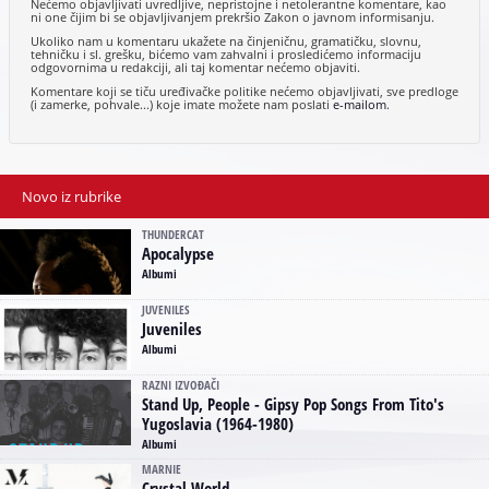
Nećemo objavljivati uvredljive, nepristojne i netolerantne komentare, kao
ni one čijim bi se objavljivanjem prekršio Zakon o javnom informisanju.
Ukoliko nam u komentaru ukažete na činjeničnu, gramatičku, slovnu,
tehničku i sl. grešku, bićemo vam zahvalni i prosledićemo informaciju
odgovornima u redakciji, ali taj komentar nećemo objaviti.
Komentare koji se tiču uređivačke politike nećemo objavljivati, sve predloge
(i zamerke, pohvale...) koje imate možete nam poslati
e-mailom
.
Novo iz rubrike
THUNDERCAT
Apocalypse
Albumi
JUVENILES
Juveniles
Albumi
RAZNI IZVOĐAČI
Stand Up, People - Gipsy Pop Songs From Tito's
Yugoslavia (1964-1980)
Albumi
MARNIE
Crystal World