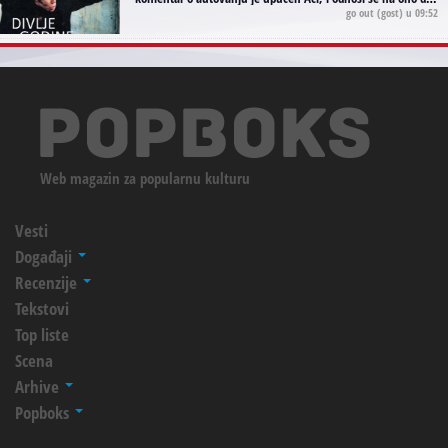
go out
(gost) u 09:52
Web magazin za popularnu kulturu
Vesti
Događaji
Recenzije
Tekstovi
Top liste
Scena
Arhive
Popboks