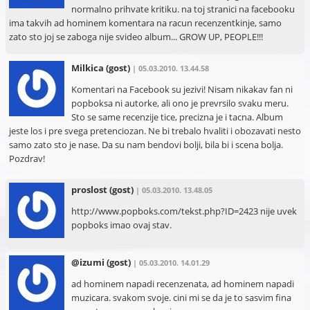
normalno prihvate kritiku. na toj stranici na facebooku
ima takvih ad hominem komentara na racun recenzentkinje, samo
zato sto joj se zaboga nije svideo album... GROW UP, PEOPLE!!!
Milkica
(gost)
| 05.03.2010. 13.44.58
Komentari na Facebook su jezivi! Nisam nikakav fan ni
popboksa ni autorke, ali ono je prevrsilo svaku meru.
Sto se same recenzije tice, precizna je i tacna. Album
jeste los i pre svega pretenciozan. Ne bi trebalo hvaliti i obozavati nesto
samo zato sto je nase. Da su nam bendovi bolji, bila bi i scena bolja.
Pozdrav!
proslost
(gost)
| 05.03.2010. 13.48.05
http://www.popboks.com/tekst.php?ID=2423 nije uvek
popboks imao ovaj stav.
@izumi
(gost)
| 05.03.2010. 14.01.29
ad hominem napadi recenzenata, ad hominem napadi
muzicara. svakom svoje. cini mi se da je to sasvim fina