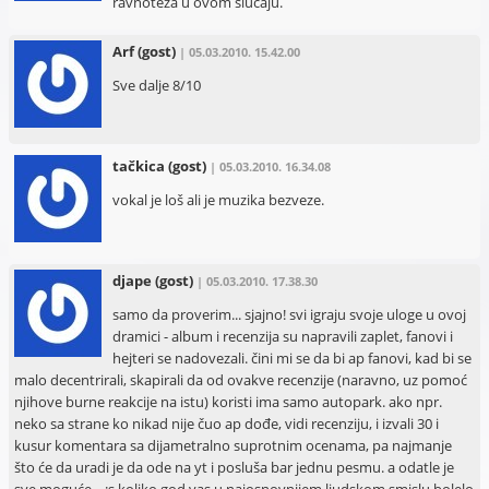
ravnoteza u ovom slucaju.
Arf
(gost)
| 05.03.2010. 15.42.00
Sve dalje 8/10
tačkica
(gost)
| 05.03.2010. 16.34.08
vokal je loš ali je muzika bezveze.
djape
(gost)
| 05.03.2010. 17.38.30
samo da proverim... sjajno! svi igraju svoje uloge u ovoj
dramici - album i recenzija su napravili zaplet, fanovi i
hejteri se nadovezali. čini mi se da bi ap fanovi, kad bi se
malo decentrirali, skapirali da od ovakve recenzije (naravno, uz pomoć
njihove burne reakcije na istu) koristi ima samo autopark. ako npr.
neko sa strane ko nikad nije čuo ap dođe, vidi recenziju, i izvali 30 i
kusur komentara sa dijametralno suprotnim ocenama, pa najmanje
što će da uradi je da ode na yt i posluša bar jednu pesmu. a odatle je