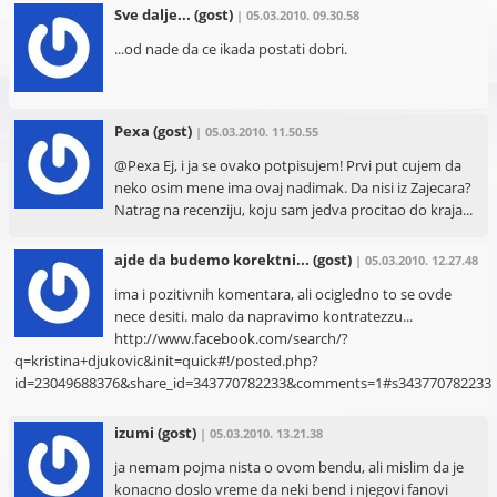
Sve dalje...
(gost)
| 05.03.2010. 09.30.58
...od nade da ce ikada postati dobri.
Pexa
(gost)
| 05.03.2010. 11.50.55
@Pexa Ej, i ja se ovako potpisujem! Prvi put cujem da
neko osim mene ima ovaj nadimak. Da nisi iz Zajecara?
Natrag na recenziju, koju sam jedva procitao do kraja...
ajde da budemo korektni...
(gost)
| 05.03.2010. 12.27.48
ima i pozitivnih komentara, ali ocigledno to se ovde
nece desiti. malo da napravimo kontratezzu...
http://www.facebook.com/search/?
q=kristina+djukovic&init=quick#!/posted.php?
id=23049688376&share_id=343770782233&comments=1#s343770782233
izumi
(gost)
| 05.03.2010. 13.21.38
ja nemam pojma nista o ovom bendu, ali mislim da je
konacno doslo vreme da neki bend i njegovi fanovi