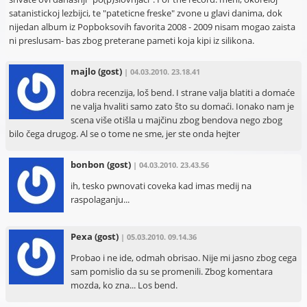
satanistickoj lezbijci, te "pateticne freske" zvone u glavi danima, dok
nijedan album iz Popboksovih favorita 2008 - 2009 nisam mogao zaista
ni preslusam- bas zbog preterane pameti koja kipi iz silikona.
majlo
(gost)
| 04.03.2010. 23.18.41
dobra recenzija, loš bend. I strane valja blatiti a domaće
ne valja hvaliti samo zato što su domaći. Ionako nam je
scena više otišla u majčinu zbog bendova nego zbog
bilo čega drugog. Al se o tome ne sme, jer ste onda hejter
bonbon
(gost)
| 04.03.2010. 23.43.56
ih, tesko pwnovati coveka kad imas medij na
raspolaganju...
Pexa
(gost)
| 05.03.2010. 09.14.36
Probao i ne ide, odmah obrisao. Nije mi jasno zbog cega
sam pomislio da su se promenili. Zbog komentara
mozda, ko zna... Los bend.