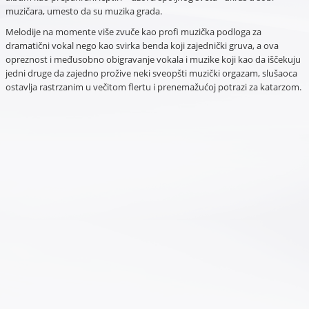
muzičara, umesto da su muzika grada.
Melodije na momente više zvuče kao profi muzička podloga za
dramatični vokal nego kao svirka benda koji zajednički gruva, a ova
opreznost i međusobno obigravanje vokala i muzike koji kao da iščekuju
jedni druge da zajedno prožive neki sveopšti muzički orgazam, slušaoca
ostavlja rastrzanim u večitom flertu i prenemažućoj potrazi za katarzom.