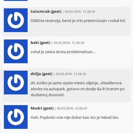
tutumrak
(gost)
| 04.03.2010. 11.28.24
Odlična recenzija, bend je vrlo pretenciozan i vokal loš.
baki
(gost)
| 04.03.2010. 11.30.39
vokal je zaista dosta problematican...
shilja
(gost)
| 04.03.2010. 11.58.25
ah, koliko je samo opste mesto siljenje...shtedlerove
olovke na autopark. gotovo mi dodje da ih branim po
sluzbenoj duznosti.
Mudri
(gost)
| 04.03.2010. 12.05.07
Hah, Popboks vise nije dobar kao sto je nekad bio.