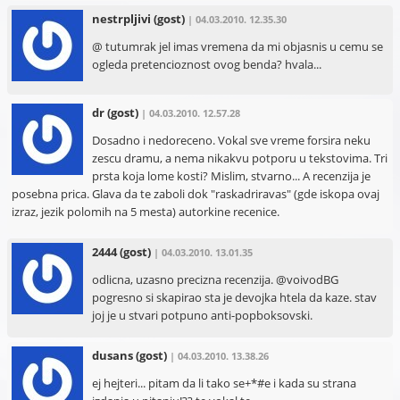
nestrpljivi
(gost)
| 04.03.2010. 12.35.30
@ tutumrak jel imas vremena da mi objasnis u cemu se
ogleda pretencioznost ovog benda? hvala...
dr
(gost)
| 04.03.2010. 12.57.28
Dosadno i nedoreceno. Vokal sve vreme forsira neku
zescu dramu, a nema nikakvu potporu u tekstovima. Tri
prsta koja lome kosti? Mislim, stvarno... A recenzija je
posebna prica. Glava da te zaboli dok "raskadriravas" (gde iskopa ovaj
izraz, jezik polomih na 5 mesta) autorkine recenice.
2444
(gost)
| 04.03.2010. 13.01.35
odlicna, uzasno precizna recenzija. @voivodBG
pogresno si skapirao sta je devojka htela da kaze. stav
joj je u stvari potpuno anti-popboksovski.
dusans
(gost)
| 04.03.2010. 13.38.26
ej hejteri... pitam da li tako se+*#e i kada su strana