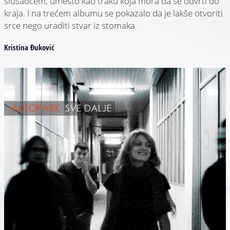
slušaocem, umesto kao traku koja mora da se odvrti do
kraja. I na trećem albumu se pokazalo da je lakše otvoriti
srce nego uraditi stvar iz stomaka
Kristina Đuković