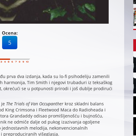
Ocena:
5
u prva dva izdanja, kada su lo-fi psihodeliju zamenili
 harmonija, Tim Smith i njegovi trubaduri iz teksaškog
, okrećući se u potpunosti prirodi i još dublje prodirući
 je
The Trials of Van Occupanther
kroz skladni balans
od King Crimsona i Fleetwood Maca do Radioheada i
tora Grandaddy odisao promišljenošću i bujnošću,
nik ne odmiče dalje od pukog izazivanja ogoljene
 jednostavnih melodija, nekonvencionalnih
i preproduciranih višeglasja.