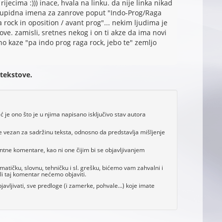
ijecima :))) inace, hvala na linku. da nije linka nikad
stupidna imena za zanrove poput "Indo-Prog/Raga
 rock in oposition / avant prog"... nekim ljudima je
e. zamisli, sretnes nekog i on ti akze da ima novi
no kaze "pa indo prog raga rock, jebo te" zemljo
 tekstove.
je ono što je u njima napisano isključivo stav autora
e vezan za sadržinu teksta, odnosno da predstavlja mišljenje
antne komentare, kao ni one čijim bi se objavljivanjem
tičku, slovnu, tehničku i sl. grešku, bićemo vam zahvalni i
i taj komentar nećemo objaviti.
avljivati, sve predloge (i zamerke, pohvale...) koje imate