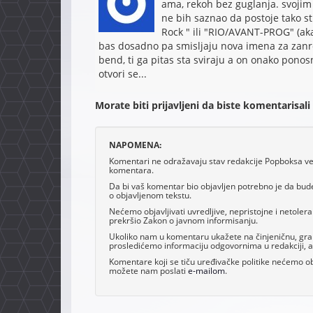
ama, rekoh bez guglanja. svojim r
ne bih saznao da postoje tako 
Rock " ili "RIO/AVANT-PROG" (aka
bas dosadno pa smisljaju nova imena za zanrov
bend, ti ga pitas sta sviraju a on onako ponos
otvori se...
Morate biti prijavljeni da biste komentarisali
NAPOMENA:
Komentari ne odražavaju stav redakcije Popboksa već 
komentara.
Da bi vaš komentar bio objavljen potrebno je da bud
o objavljenom tekstu.
Nećemo objavljivati uvredljive, nepristojne i netoler
prekršio Zakon o javnom informisanju.
Ukoliko nam u komentaru ukažete na činjeničnu, grama
prosledićemo informaciju odgovornima u redakciji, al
Komentare koji se tiču uređivačke politike nećemo obj
možete nam poslati
e-mailom
.