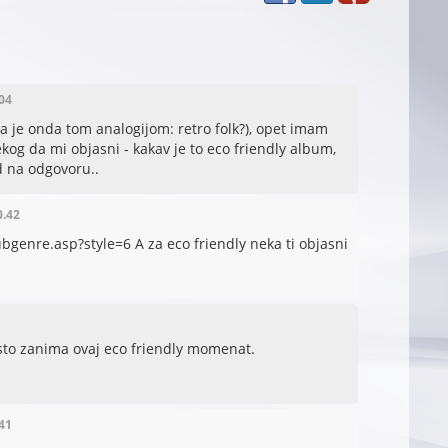
.04
ta je onda tom analogijom: retro folk?), opet imam
og da mi objasni - kakav je to eco friendly album,
d na odgovoru..
0.42
genre.asp?style=6 A za eco friendly neka ti objasni
isto zanima ovaj eco friendly momenat.
.41