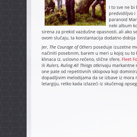
I to sve ne bi
predvidiljvo 
paranoid Mar
neki album ko
sirena za prekid vazdušne opasnosti, ali ako s
ovom slučaju, ta konstantacija dodatno dobija 
Jer,
The Courage of Others
poseduje izuzetne mom
načiniti posebnim, barem u meri u kojoj su to 
klinaca iz, uslovno rečeno, slične sfere,
Fleet F
ili
Rulers, Ruling All Things
otkrivaju markantne r
one pate od repetitivnih sklopova koji dominir
dopadljivim melodijama da se izbave iz mora m
letargiju, retko kada izlazeći iz skučenog opseg