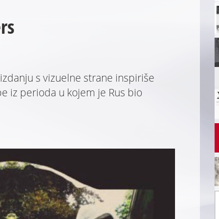
rs
zdanju s vizuelne strane inspiriše
e iz perioda u kojem je Rus bio