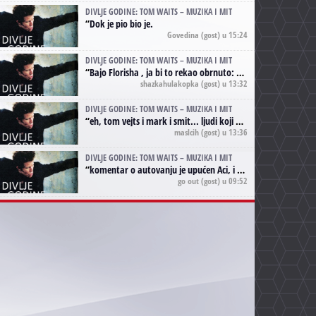
DIVLJE GODINE: TOM WAITS – MUZIKA I MIT
“
Dok je pio bio je.
Govedina
(gost) u 15:24
DIVLJE GODINE: TOM WAITS – MUZIKA I MIT
“
Bajo Florisha , ja bi to rekao obrnuto: Beefheart je za Waitsa, isto sto i Hendrix za Lenny Kravitza
shazkahulakopka
(gost) u 13:32
DIVLJE GODINE: TOM WAITS – MUZIKA I MIT
“
eh, tom vejts i mark i smit... ljudi koji bi muzici više doprineli da su radili kao vozači tramvaja u gsp-u.
maslcih
(gost) u 13:36
DIVLJE GODINE: TOM WAITS – MUZIKA I MIT
“
komentar o autovanju je upućen Aci, i odnosi se na ono drugo autovanje...'senzualnost Waitsa' ;)
go out
(gost) u 09:52