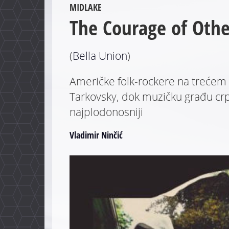
MIDLAKE
The Courage of Othe
(
Bella Union
)
Američke folk-rockere na trećem i
Tarkovsky, dok muzičku građu crp
najplodonosniji
Vladimir Ninčić