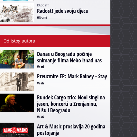
RADOST!
Radost! jede svoju djecu
Albumi
Od istog autora
Danas u Beogradu počinje
snimanje filma Nebo iznad nas
Vesti
Preuzmite EP: Mark Rainey - Stay
Vesti
Rundek Cargo trio: Novi singl na
jesen, koncerti u Zrenjaninu,
Nišu i Beogradu
Vesti
Art & Music proslavlja 20 godina
postojanja