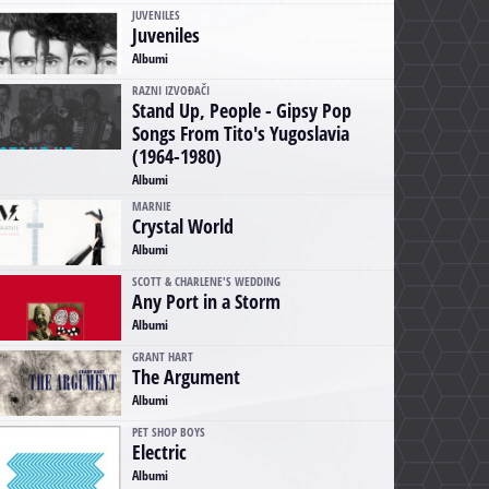
JUVENILES
Juveniles
Albumi
RAZNI IZVOĐAČI
Stand Up, People - Gipsy Pop
Songs From Tito's Yugoslavia
(1964-1980)
Albumi
MARNIE
Crystal World
Albumi
SCOTT & CHARLENE'S WEDDING
Any Port in a Storm
Albumi
GRANT HART
The Argument
Albumi
PET SHOP BOYS
Electric
Albumi