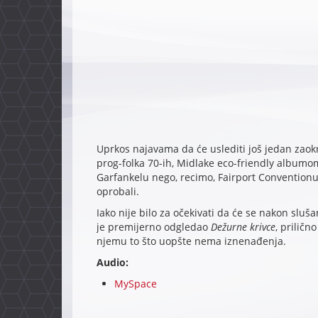
Uprkos najavama da će uslediti još jedan zaok
prog-folka 70-ih, Midlake eco-friendly albumo
Garfankelu nego, recimo, Fairport Conventionu
oprobali.
Iako nije bilo za očekivati da će se nakon sluš
je premijerno odgledao
Dežurne krivce
, priličn
njemu to što uopšte nema iznenađenja.
Audio:
MySpace