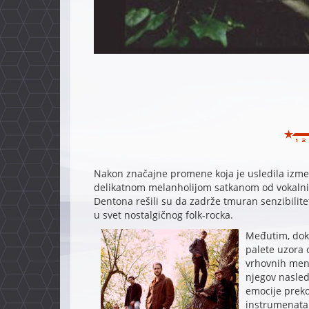
Nakon značajne promene koja je usledila izmeđ
delikatnom melanholijom satkanom od vokalnih
Dentona rešili su da zadrže tmuran senzibilitet
u svet nostalgičnog folk-rocka.
Međutim, dok
palete uzora 
vrhovnih men
njegov nasled
emocije preko
instrumenata 