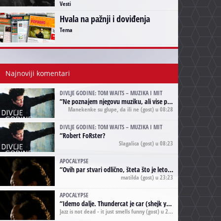
Vesti
Hvala na pažnji i doviđenja
Tema
Najnoviji komentari
DIVLJE GODINE: TOM WAITS – MUZIKA I MIT
“
Ne poznajem njegovu muziku, ali vise puta nego sto sam to zazeleo gledao sam njegove umjetnicke slike na raznim stranama interneta. Te stoga zakljucujem da je Tom Waits Lady Gaga muzike namrstenih, ma
Manekenke su glupe, da ili ne
(gost) u 08:28
DIVLJE GODINE: TOM WAITS – MUZIKA I MIT
“
Robert FoRster?
Slagalica
(gost) u 08:23
APOCALYPSE
“
Ovih par stvari odlično, šteta što je leto pri kraju, a kaput koji te vervoatno podseća na pirotski ćilim je iz tradicije Navaho indijanaca ;)
matilda
(gost) u 23:23
APOCALYPSE
“
Idemo dalje. Thundercat je car (shejk yerbuti )!
Jazz is not dead - it just smells funny
(gost) u 20:11