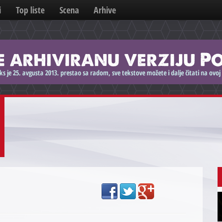
i
Top liste
Scena
Arhive