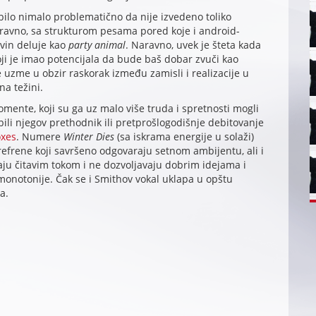
 bilo nimalo problematično da nije izvedeno toliko
i ravno, sa strukturom pesama pored koje i android-
vin deluje kao
party animal
. Naravno, uvek je šteta kada
ji je imao potencijala da bude baš dobar zvuči kao
e uzme u obzir raskorak između zamisli i realizacije u
na težini.
ente, koji su ga uz malo više truda i spretnosti mogli
bili njegov prethodnik ili pretprošlogodišnje debitovanje
oxes
. Numere
Winter Dies
(sa iskrama energije u solaži)
efrene koji savršeno odgovaraju setnom ambijentu, ali i
aju čitavim tokom i ne dozvoljavaju dobrim idejama i
onotonije. Čak se i Smithov vokal uklapa u opštu
a.