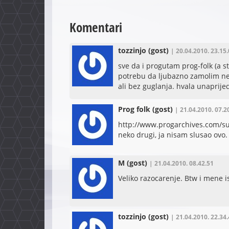
Komentari
tozzinjo
(gost)
| 20.04.2010. 23.15
sve da i progutam prog-folk (a s
potrebu da ljubazno zamolim nek
ali bez guglanja. hvala unaprije
Prog folk
(gost)
| 21.04.2010. 07.2
http://www.progarchives.com/sub
neko drugi, ja nisam slusao ovo.
M
(gost)
| 21.04.2010. 08.42.51
Veliko razocarenje. Btw i mene 
tozzinjo
(gost)
| 21.04.2010. 22.34