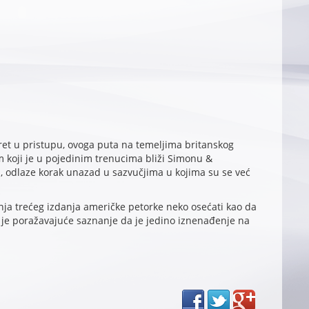
ret u pristupu, ovoga puta na temeljima britanskog
m koji je u pojedinim trenucima bliži Simonu &
, odlaze korak unazad u sazvučjima u kojima su se već
anja trećeg izdanja američke petorke neko osećati kao da
o je poražavajuće saznanje da je jedino iznenađenje na