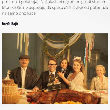
prostote i golotinja). Nažalost, ni ogromne grudi starlete
Monike Kiš ne uspevaju da spasu
Bele lavove
od potonuća
na samo dno kace
Đorđe Bajić