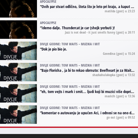
APOCALYPSE
“
Ovih par stvari odlično, šteta što je leto pri kraju, a kaput koji te vervoatno podseća na pirotski ćilim je iz tradicije Navaho indijanaca ;)
matilda
(gost) u 23:23
APOCALYPSE
“
Idemo dalje. Thundercat je car (shejk yerbuti )!
Jazz is not dead - it just smells funny
(gost) u 20:11
DIVLJE GODINE: TOM WAITS – MUZIKA I MIT
“
Dok je pio bio je.
Govedina
(gost) u 15:24
DIVLJE GODINE: TOM WAITS – MUZIKA I MIT
“
Bajo Florisha , ja bi to rekao obrnuto: Beefheart je za Waitsa, isto sto i Hendrix za Lenny Kravitza
shazkahulakopka
(gost) u 13:32
DIVLJE GODINE: TOM WAITS – MUZIKA I MIT
“
eh, tom vejts i mark i smit... ljudi koji bi muzici više doprineli da su radili kao vozači tramvaja u gsp-u.
maslcih
(gost) u 13:36
DIVLJE GODINE: TOM WAITS – MUZIKA I MIT
“
komentar o autovanju je upućen Aci, i odnosi se na ono drugo autovanje...'senzualnost Waitsa' ;)
go out
(gost) u 09:52