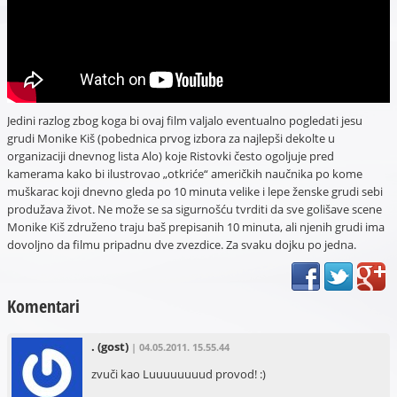
Jedini razlog zbog koga bi ovaj film valjalo eventualno pogledati jesu
grudi Monike Kiš (pobednica prvog izbora za najlepši dekolte u
organizaciji dnevnog lista Alo) koje Ristovki često ogoljuje pred
kamerama kako bi ilustrovao „otkriće“ američkih naučnika po kome
muškarac koji dnevno gleda po 10 minuta velike i lepe ženske grudi sebi
produžava život. Ne može se sa sigurnošću tvrditi da sve golišave scene
Monike Kiš združeno traju baš prepisanih 10 minuta, ali njenih grudi ima
dovoljno da filmu pripadnu dve zvezdice. Za svaku dojku po jedna.
Komentari
.
(gost)
| 04.05.2011. 15.55.44
zvuči kao Luuuuuuuud provod! :)