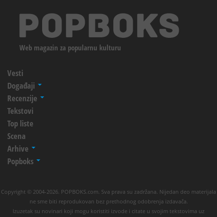
Web magazin za popularnu kulturu
Vesti
Događaji
Recenzije
Tekstovi
Top liste
Scena
Arhive
Popboks
Copyright © 2004-2026. POPBOKS.com. Sva prava su zadržana. Nijedan deo materijala
ne sme biti reprodukovan bez prethodnog odobrenja izdavača.
Izuzetak su novinari koji mogu koristiti izvode i citate u svojim tekstovima uz