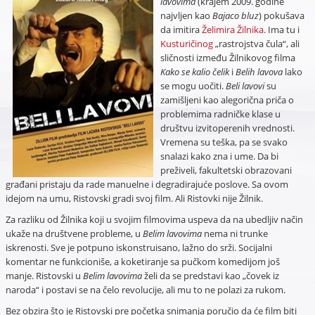
lavovima
(krajem 2009. godine
najvljen kao
Bajaco bluz
) pokušava
da imitira
Želimira Žilnika
. Ima tu i
Kusturičinog
„rastrojstva čula“, ali
sličnosti između Žilnikovog filma
Kako se kalio čelik
i
Belih lavova
lako
se mogu uočiti.
Beli lavovi
su
zamišljeni kao alegorična priča o
problemima radničke klase u
društvu izvitoperenih vrednosti.
Vremena su teška, pa se svako
snalazi kako zna i ume. Da bi
preživeli, fakultetski obrazovani
građani pristaju da rade manuelne i degradirajuće poslove. Sa ovom
idejom na umu, Ristovski gradi svoj film. Ali Ristovki nije Žilnik.
Za razliku od Žilnika koji u svojim filmovima uspeva da na ubedljiv način
ukaže na društvene probleme, u
Belim lavovima
nema ni trunke
iskrenosti. Sve je potpuno iskonstruisano, lažno do srži. Socijalni
komentar ne funkcioniše, a koketiranje sa pučkom komedijom još
manje. Ristovski u
Belim lavovima
želi da se predstavi kao „čovek iz
naroda“ i postavi se na čelo revolucije, ali mu to ne polazi za rukom.
Bez obzira što je Ristovski pre početka snimanja poručio da će film biti