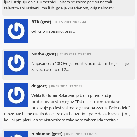
ljudi utripuju da su 'umetnici'...pitam se zaista gde su nestali
talentovani reziseri, ima li ih..gde je kreativnost, originalnost?
BTK
(gost)
| 05.05.2011. 18.12.44
odlicno napisano. bravo
Nesha
(gost)
| 05.05.2011. 23.15.09
Napisano za 10! Ovo je redak slucaj - da ni "trejler" nije
za vecu ocenu od 2...
dr
(gost)
| 06.05.2011. 12.27.23
Veliki Radomir Belacevic je bio u pravu kad je
protestovao sto njegov "Tatin sin" ne moze da se
prikazuje po festivalima, a gnusoba zvana "Belo odelo"
moze. Ne bi me cudilo da je i za ovu bljuvotinu pare dala drzava, tj. mi,
koji bi pre platili da se Ristovskom zakonom zabrani da "rezira."
nipleman
(gost)
| 06.05.2011. 13.07.09