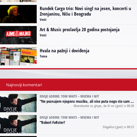
Rundek Cargo trio: Novi singl na jesen, koncerti u
Zrenjaninu, Nišu i Beogradu
Vesti
Art & Music proslavlja 20 godina postojanja
Vesti
Hvala na pažnji i doviđenja
Tema
Najnoviji komentari
DIVLJE GODINE: TOM WAITS – MUZIKA I MIT
“
Ne poznajem njegovu muziku, ali vise puta nego sto sam to zazeleo gledao sam njegove umjetnicke slike na raznim stranama interneta. Te stoga zakljucujem da je Tom Waits Lady Gaga muzike namrstenih, ma
Manekenke su glupe, da ili ne
(gost) u 08:28
DIVLJE GODINE: TOM WAITS – MUZIKA I MIT
“
Robert FoRster?
Slagalica
(gost) u 08:23