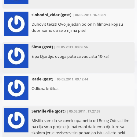
slobodni_zidar
(gost)
| 04.05.2011. 16.13.09
Duhovit tekst! Ovo je jedan od onih filmova koji su
dobri samo da se o njima piše!
Sima
(gost)
| 05.05.2011. 00.06.56
E pa Djordje, ovoga puta za vas cista 10-ka!
Rade
(gost)
| 05.05.2011. 09.12.44
Odlicna kritika.
SerMilePile
(gost)
| 05.05.2011. 17.27.59
Mislila sam da se covek opametio od Belog Odela..film
na ciju smo projekciju naterani da idemo djuture sa
skolom jer je reziserev sin pohadjao istu..ali eto neki