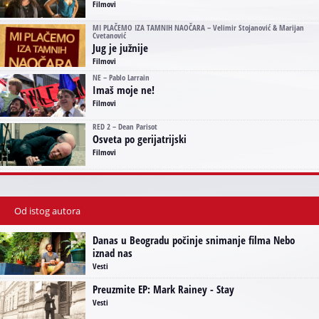
Filmovi
MI PLAČEMO IZA TAMNIH NAOČARA – Velimir Stojanović & Marijan
Cvetanović
Jug je južnije
Filmovi
NE – Pablo Larrain
Imaš moje ne!
Filmovi
RED 2 – Dean Parisot
Osveta po gerijatrijski
Filmovi
Od istog autora
Danas u Beogradu počinje snimanje filma Nebo
iznad nas
Vesti
Preuzmite EP: Mark Rainey - Stay
Vesti