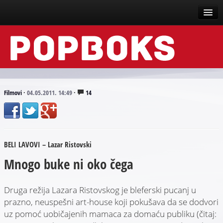
Vesti
Događaji
Recenzije
Filmovi
·
04.05.2011. 14:49
·
14
Tekstovi
Top liste
BELI LAVOVI – Lazar Ristovski
Scena
Mnogo buke ni oko čega
Arhive
Druga režija Lazara Ristovskog je bleferski pucanj u
prazno, neuspešni art-house koji pokušava da se dodvori
uz pomoć uobičajenih mamaca za domaću publiku (čitaj: