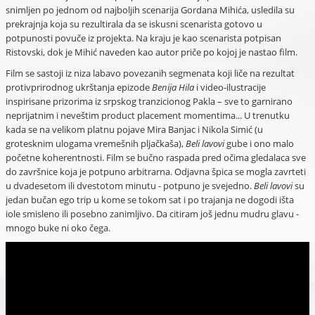
snimljen po jednom od najboljih scenarija Gordana Mihića, usledila su
prekrajnja koja su rezultirala da se iskusni scenarista gotovo u
potpunosti povuče iz projekta. Na kraju je kao scenarista potpisan
Ristovski, dok je Mihić naveden kao autor priče po kojoj je nastao film.
Film se sastoji iz niza labavo povezanih segmenata koji liče na rezultat
protivprirodnog ukrštanja epizode
Benija Hila
i video-ilustracije
inspirisane prizorima iz srpskog tranzicionog Pakla – sve to garnirano
neprijatnim i neveštim product placement momentima... U trenutku
kada se na velikom platnu pojave Mira Banjac i Nikola Simić (u
grotesknim ulogama vremešnih pljačkaša),
Beli lavovi
gube i ono malo
početne koherentnosti. Film se bučno raspada pred očima gledalaca sve
do završnice koja je potpuno arbitrarna. Odjavna špica se mogla zavrteti
u dvadesetom ili dvestotom minutu - potpuno je svejedno.
Beli lavovi
su
jedan bučan ego trip u kome se tokom sat i po trajanja ne dogodi išta
iole smisleno ili posebno zanimljivo. Da citiram još jednu mudru glavu -
mnogo buke ni oko čega.