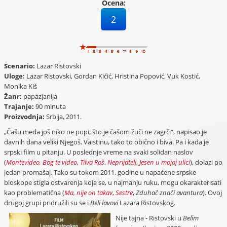
Ocena:
2
Scenario:
Lazar Ristovski
Uloge:
Lazar Ristovski, Gordan Kičić, Hristina Popović, Vuk Kostić,
Monika Kiš
Žanr:
papazjanija
Trajanje:
90 minuta
Proizvodnja:
Srbija, 2011.
„Čašu meda još niko ne popi, što je čašom žuči ne zagrči“, napisao je
davnih dana veliki Njegoš. Vaistinu, tako to obično i biva. Pa i kada je
srpski film u pitanju. U poslednje vreme na svaki solidan naslov
(
Montevideo, Bog te video
,
Tilva Roš
,
Neprijatelj
,
Jesen u mojoj ulici
), dolazi po
jedan promašaj. Tako su tokom 2011. godine u napaćene srpske
bioskope stigla ostvarenja koja se, u najmanju ruku, mogu okarakterisati
kao problematična (
Ma, nije on takav
,
Sestre
,
Zduhač znači avantura
). Ovoj
drugoj grupi pridružili su se i
Beli lavovi
Lazara Ristovskog.
Nije tajna - Ristovski u
Belim