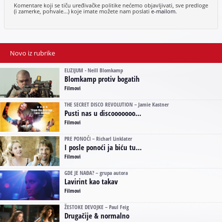
Komentare koji se tiču uređivačke politike nećemo objavljivati, sve predloge
(i zamerke, pohvale...) koje imate možete nam poslati
e-mailom
.
Novo iz rubrike
ELIZIJUM - Neill Blomkamp
Blomkamp protiv bogatih
Filmovi
THE SECRET DISCO REVOLUTION – Jamie Kastner
Pusti nas u discooooooo...
Filmovi
PRE PONOĆI – Richarl Linklater
I posle ponoći ja biću tu...
Filmovi
GDE JE NAĐA? – grupa autora
Lavirint kao takav
Filmovi
ŽESTOKE DEVOJKE – Paul Feig
Drugačije & normalno