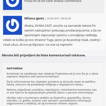
muka mi se od vasih analiza i komentara
Milana
(gost)
| 25.05.2011. 00.03.45
Ahaha, SVAKA CAST, arocito za zavrsetak teksta! Po
samim nastupima i pokusaju prodavanja price, a da ne
spominjem repovanje i pesmu u izvodjenju reditelja,
videlo se koliko je ovo strasno! Tuga. Jasno je da postoji nizak, srednji i
visok ukus, ali ovo je bljutavo i za one sa najnizim!
Morate biti prijavljeni da biste komentarisali tekstove.
NAPOMENA:
Komentari ne odražavaju stav redakcije Popboksa već je ono što je u njima
napisano isključivo stav autora komentara.
Da bi vaš komentar bio objavljen potrebno je da bude vezan za sadržinu
teksta, odnosno da predstavlja mišljenje o objavljenom tekstu.
Nećemo objavljivati uvredljive, nepristojne i netolerantne komentare, kao
ni one čijim bi se objavljivanjem prekršio Zakon o javnom informisanju.
Ukoliko nam u komentaru ukažete na činjeničnu, gramatičku, slovnu,
tehničku i sl. grešku, bićemo vam zahvalni i prosledićemo informaciju
odgovornima u redakciji, ali taj komentar nećemo objaviti.