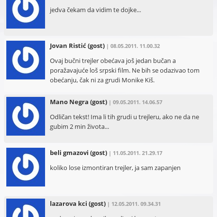
jedva čekam da vidim te dojke...
Jovan Ristić
(gost)
| 08.05.2011. 11.00.32
Ovaj bučni trejler obećava još jedan bučan a
poražavajuće loš srpski film. Ne bih se odazivao tom
obećanju, čak ni za grudi Monike Kiš.
Mano Negra
(gost)
| 09.05.2011. 14.06.57
Odličan tekst! Ima li tih grudi u trejleru, ako ne da ne
gubim 2 min života...
beli gmazovi
(gost)
| 11.05.2011. 21.29.17
koliko lose izmontiran trejler, ja sam zapanjen
lazarova kci
(gost)
| 12.05.2011. 09.34.31