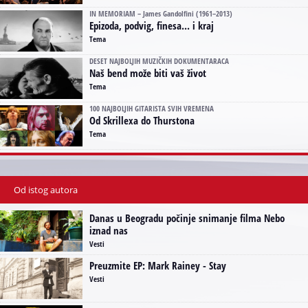
IN MEMORIAM – James Gandolfini (1961–2013)
Epizoda, podvig, finesa... i kraj
Tema
DESET NAJBOLJIH MUZIČKIH DOKUMENTARACA
Naš bend može biti vaš život
Tema
100 NAJBOLJIH GITARISTA SVIH VREMENA
Od Skrillexa do Thurstona
Tema
Od istog autora
Danas u Beogradu počinje snimanje filma Nebo
iznad nas
Vesti
Preuzmite EP: Mark Rainey - Stay
Vesti