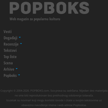
Web magazin za popularnu kulturu
Vesti
Događaji
Recenzije
Tekstovi
Top liste
Scena
Arhive
Popboks
Copyright © 2004-2026. POPBOKS.com. Sva prava su zadržana. Nijedan deo materijala
ne sme biti reprodukovan bez prethodnog odobrenja izdavača.
Izuzetak su novinari koji mogu koristiti izvode i citate u svojim tekstovima uz
obavezno navođenje imena i web adrese Popboksa.