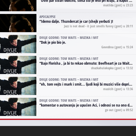
“
Ovih par stvari odlično, šteta što je leto pri kraju, a kaput koji te vervoatno podseća na pirotski ćilim je iz tradicije Navaho indijanaca ;)
matilda
(gost) u 23:23
APOCALYPSE
“
Idemo dalje. Thundercat je car (shejk yerbuti )!
Jazz is not dead - it just smells funny
(gost) u 20:11
DIVLJE GODINE: TOM WAITS – MUZIKA I MIT
“
Dok je pio bio je.
Govedina
(gost) u 15:24
DIVLJE GODINE: TOM WAITS – MUZIKA I MIT
“
Bajo Florisha , ja bi to rekao obrnuto: Beefheart je za Waitsa, isto sto i Hendrix za Lenny Kravitza
shazkahulakopka
(gost) u 13:32
DIVLJE GODINE: TOM WAITS – MUZIKA I MIT
“
eh, tom vejts i mark i smit... ljudi koji bi muzici više doprineli da su radili kao vozači tramvaja u gsp-u.
maslcih
(gost) u 13:36
DIVLJE GODINE: TOM WAITS – MUZIKA I MIT
“
komentar o autovanju je upućen Aci, i odnosi se na ono drugo autovanje...'senzualnost Waitsa' ;)
go out
(gost) u 09:52