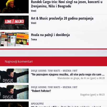
Rundek Cargo trio: Novi singl na jesen, koncerti u
Zrenjaninu, Nišu i Beogradu
Vesti
Art & Music proslavlja 20 godina postojanja
Vesti
Hvala na pažnji i doviđenja
Tema
Najnoviji komentari
DIVLJE GODINE: TOM WAITS – MUZIKA I MIT
“
Ne poznajem njegovu muziku, ali vise puta nego sto sam to zazeleo gledao sam njegove umjetnicke slike na raznim stranama interneta. Te stoga zakljucujem da je Tom Waits Lady Gaga muzike namrstenih, ma
Manekenke su glupe, da ili ne
(gost) u 08:28
DIVLJE GODINE: TOM WAITS – MUZIKA I MIT
“
Robert FoRster?
Slagalica
(gost) u 08:23
APOCALYPSE