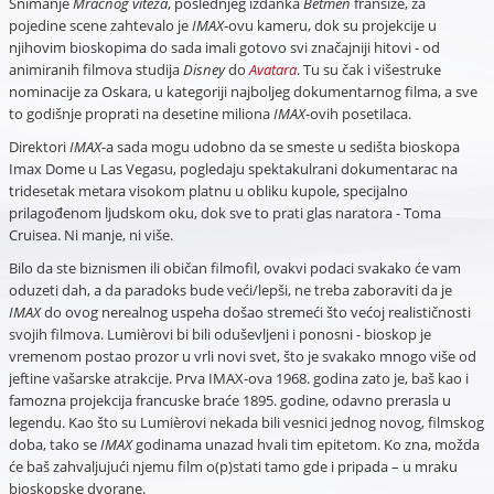
Snimanje
Mračnog viteza
, poslednjeg izdanka
Betmen
franšize, za
pojedine scene zahtevalo je
IMAX
-ovu kameru, dok su projekcije u
njihovim bioskopima do sada imali gotovo svi značajniji hitovi - od
animiranih filmova studija
Disney
do
Avatara
. Tu su čak i višestruke
nominacije za Oskara, u kategoriji najboljeg dokumentarnog filma, a sve
to godišnje proprati na desetine miliona
IMAX
-ovih posetilaca.
Direktori
IMAX
-a sada mogu udobno da se smeste u sedišta bioskopa
Imax Dome u Las Vegasu, pogledaju spektakulrani dokumentarac na
tridesetak metara visokom platnu u obliku kupole, specijalno
prilagođenom ljudskom oku, dok sve to prati glas naratora - Toma
Cruisea. Ni manje, ni više.
Bilo da ste biznismen ili običan filmofil, ovakvi podaci svakako će vam
oduzeti dah, a da paradoks bude veći/lepši, ne treba zaboraviti da je
IMAX
do ovog nerealnog uspeha došao stremeći što većoj realističnosti
svojih filmova. Lumièrovi bi bili oduševljeni i ponosni - bioskop je
vremenom postao prozor u vrli novi svet, što je svakako mnogo više od
jeftine vašarske atrakcije. Prva IMAX-ova 1968. godina zato je, baš kao i
famozna projekcija francuske braće 1895. godine, odavno prerasla u
legendu. Kao što su Lumièrovi nekada bili vesnici jednog novog, filmskog
doba, tako se
IMAX
godinama unazad hvali tim epitetom. Ko zna, možda
će baš zahvaljujući njemu film o(p)stati tamo gde i pripada – u mraku
bioskopske dvorane.