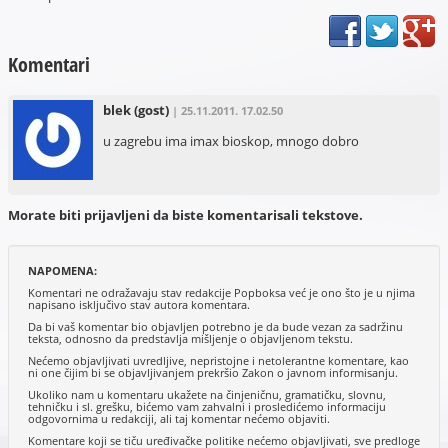
Komentari
blek
(gost)
| 25.11.2011. 17.02.50
u zagrebu ima imax bioskop, mnogo dobro
Morate biti prijavljeni da biste komentarisali tekstove.
NAPOMENA:
Komentari ne odražavaju stav redakcije Popboksa već je ono što je u njima
napisano isključivo stav autora komentara.
Da bi vaš komentar bio objavljen potrebno je da bude vezan za sadržinu
teksta, odnosno da predstavlja mišljenje o objavljenom tekstu.
Nećemo objavljivati uvredljive, nepristojne i netolerantne komentare, kao
ni one čijim bi se objavljivanjem prekršio Zakon o javnom informisanju.
Ukoliko nam u komentaru ukažete na činjeničnu, gramatičku, slovnu,
tehničku i sl. grešku, bićemo vam zahvalni i prosledićemo informaciju
odgovornima u redakciji, ali taj komentar nećemo objaviti.
Komentare koji se tiču uređivačke politike nećemo objavljivati, sve predloge