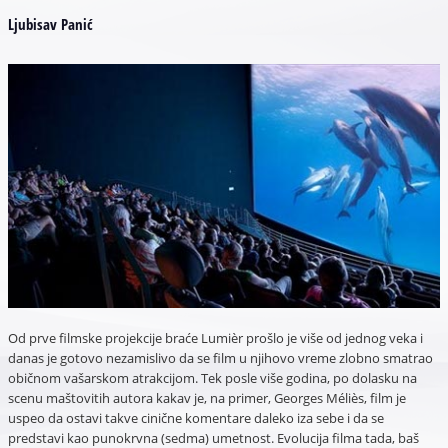
Ljubisav Panić
Od prve filmske projekcije braće Lumièr prošlo je više od jednog veka i
danas je gotovo nezamislivo da se film u njihovo vreme zlobno smatrao
običnom vašarskom atrakcijom. Tek posle više godina, po dolasku na
scenu maštovitih autora kakav je, na primer, Georges Méliès, film je
uspeo da ostavi takve cinične komentare daleko iza sebe i da se
predstavi kao punokrvna (sedma) umetnost. Evolucija filma tada, baš