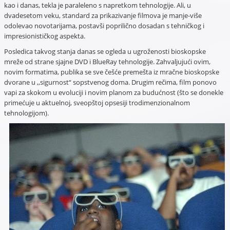
kao i danas, tekla je paraleleno s napretkom tehnologije. Ali, u
dvadesetom veku, standard za prikazivanje filmova je manje-više
odolevao novotarijama, postavši poprilično dosadan s tehničkog i
impresionističkog aspekta.
Posledica takvog stanja danas se ogleda u ugroženosti bioskopske
mreže od strane sjajne DVD i BlueRay tehnologije. Zahvaljujući ovim,
novim formatima, publika se sve češće premešta iz mračne bioskopske
dvorane u ,,sigurnost“ sopstvenog doma. Drugim rečima, film ponovo
vapi za skokom u evoluciji i novim planom za budućnost (što se donekle
primećuje u aktuelnoj, sveopštoj opsesiji trodimenzionalnom
tehnologijom).