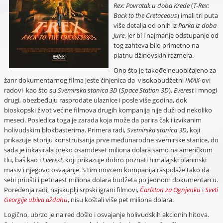
Rex: Povratak u doba Krede
(
T-Rex:
Back to the Cretaceous
) imali tri puta
više detalja od onih iz
Parka iz doba
Jure
, jer bi i najmanje odstupanje od
tog zahteva bilo primetno na
platnu džinovskih razmera.
Ono što je takođe neuobičajeno za
žanr dokumentarnog filma jeste činjenica da visokobudžetni
IMAX
-ovi
radovi kao što su
Svemirska stanica 3D
(
Space Station 3D
),
Everest
i mnogi
drugi, obezbeđuju rasprodate ulaznice i posle više godina, dok
bioskopski život većine filmova drugih kompanija nije duži od nekoliko
meseci. Posledica toga je zarada koja može da parira čak i izvikanim
holivudskim blokbasterima. Primera radi,
Svemirska stanica 3D
, koji
prikazuje istoriju konstruisanja prve međunarodne svemirske stanice, do
sada je inkasirala preko osamdeset miliona dolara samo na američkom
tlu, baš kao i
Everest
, koji prikazuje dobro poznati himalajski planinski
masiv i njegovo osvajanje. S tim novcem kompanija raspolaže tako da
sebi priušti i petnaest miliona dolara budžeta po jednom dokumentarcu.
Poređenja radi, najskuplji srpski igrani filmovi,
Čarlston za Ognjenku
i
Sveti
Georgije ubiva aždahu
, nisu koštali više pet miliona dolara.
Logično, ubrzo je na red došlo i osvajanje holivudskih akcionih hitova.