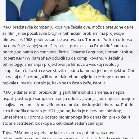
IMAX
predstavlja kompaniju koja nije čekala ove, možda presudne dane
za film, jer se pozabavila brojnim tehničkim problemima projekcije
filmova još 1968. godine, kada je osnovana u Torontu. Posle (u odnosu
na današnje stanje) sramežljivih test projekcija na Expo izložbama, u
prvim godinama po osnivanju firme, Graeme Ferguson, Roman Kroitor,
Robert Kerr i William Shaw odlučili su da komplikovanu, višedelnu
tehnologiju snimanja i projektovanja filmova u visokoj rezoluciji
simplifikuju tako što će sve staviti u jednu kameru i jedan projektor. Oni
su na taj način omogućili napredak tehnologije koja je dugo vremena
tapkala u mestu. Ostalo je, kako se to često kaže, istorija.
IMAX
je danas elitni proizvodni gigant filmskih skalamerija, a negde
usput postao je i šampion na polju oduševljavanja ljudi najrealističnijom
i najkvalitenijom slikom viđenom u mraku bioskopskih dvorana. Put do
srca filmofila otvoren je 1971. godine, kada je njihov prvi bioskop,
Cinesphere u Torontu, postao pionir onoga što danas čini preko četiri
stotine četrdeset bioskopa u četrdeset sedam zemalja!
Tajna
IMAX
-ovog uspeha ne krije se samo u patentiranju nove
tehnologije za snimanje u visokoj rezoluciji, već i u težnji da se gledaocu