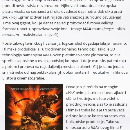
ponudi nešto zaista neverovatno. Njihova standardna bioskopska
platna visoka su šesnaest a široka dvadeset dva metra, dok sliku prati
zvuk koji ,,grmi“ iz dvanaest hiljada vati snažnog surround ozvučenja!
Time ovaj gigant, koji je danas najveći proizvođač filmova velikog
formata u svetu, opravdava svoje ime –
I
mage
MAX
imum (
image
– slika,
maximum
– maksimalan, najveći).
Posle takvog tehničkog hvalisanja, logičan sled događaja bila je, naravno,
i filmska produkcija, ali u trodimenzionalnoj tehnologiji. Iako je 3D
tehnologija namenjena
IMAX
-ovim platnima veoma glomazna, to nije
sprečilo zaposlene u ovoj kanadskoj kompaniji da je osmisle, patentiraju
a potom i prenesu na najudaljenija mesta na planeti. Cilj je samo jedan:
snimiti neke od najspektakularnijih dokumentarnih i edukativnih filmova
u istoriji kinematografije.
Dovoljno je reći da na mnogim
IMAX
-ovim platnima kitove, ajkule i
slične životinje, možete videti u
prirodnoj veličini, a za to je zaslužna
i filmska traka koja je tri puta veća
od one koja se koristi na setovima
holivudske produkcije. Tako su
dinosaurusi iz
IMAX
-ovog filma
T-