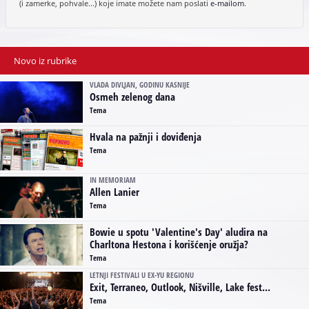
(i zamerke, pohvale...) koje imate možete nam poslati
e-mailom
.
Novo iz rubrike
VLADA DIVLJAN, GODINU KASNIJE
Osmeh zelenog dana
Tema
Hvala na pažnji i doviđenja
Tema
IN MEMORIAM
Allen Lanier
Tema
Bowie u spotu 'Valentine's Day' aludira na
Charltona Hestona i korišćenje oružja?
Tema
LETNJI FESTIVALI U EX-YU REGIONU
Exit, Terraneo, Outlook, Nišville, Lake fest...
Tema