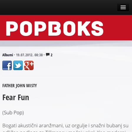
Vesti
Događaji
Recenzije
Albumi
·
19.07.2012. 08:38
·
2
Tekstovi
Top liste
FATHER JOHN MISTY
Scena
Fear Fun
Arhive
(
Sub Pop
)
Bogati akustični aranžmani, uz orgulje i snažni bubanj su