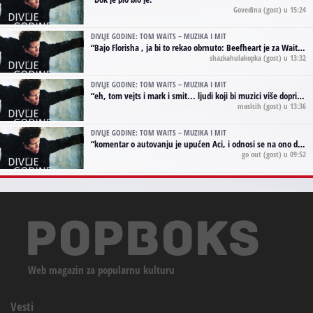
Govedina
(gost) u 15:24
DIVLJE GODINE: TOM WAITS – MUZIKA I MIT
“
Bajo Florisha , ja bi to rekao obrnuto: Beefheart je za Waitsa, isto sto i Hendrix za Lenny Kravitza
shazkahulakopka
(gost) u 13:32
DIVLJE GODINE: TOM WAITS – MUZIKA I MIT
“
eh, tom vejts i mark i smit... ljudi koji bi muzici više doprineli da su radili kao vozači tramvaja u gsp-u.
maslcih
(gost) u 13:36
DIVLJE GODINE: TOM WAITS – MUZIKA I MIT
“
komentar o autovanju je upućen Aci, i odnosi se na ono drugo autovanje...'senzualnost Waitsa' ;)
go out
(gost) u 09:52
Web magazin za popularnu kulturu
Vesti