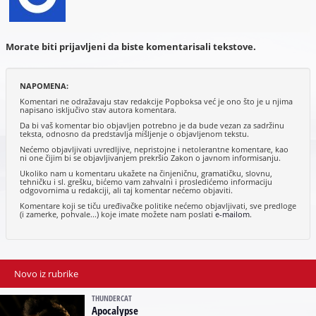
Morate biti prijavljeni da biste komentarisali tekstove.
NAPOMENA:
Komentari ne odražavaju stav redakcije Popboksa već je ono što je u njima
napisano isključivo stav autora komentara.
Da bi vaš komentar bio objavljen potrebno je da bude vezan za sadržinu
teksta, odnosno da predstavlja mišljenje o objavljenom tekstu.
Nećemo objavljivati uvredljive, nepristojne i netolerantne komentare, kao
ni one čijim bi se objavljivanjem prekršio Zakon o javnom informisanju.
Ukoliko nam u komentaru ukažete na činjeničnu, gramatičku, slovnu,
tehničku i sl. grešku, bićemo vam zahvalni i prosledićemo informaciju
odgovornima u redakciji, ali taj komentar nećemo objaviti.
Komentare koji se tiču uređivačke politike nećemo objavljivati, sve predloge
(i zamerke, pohvale...) koje imate možete nam poslati
e-mailom
.
Novo iz rubrike
THUNDERCAT
Apocalypse