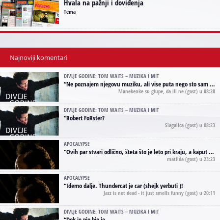
Hvala na pažnji i doviđenja
Tema
Najnoviji komentari
DIVLJE GODINE: TOM WAITS – MUZIKA I MIT
“
Ne poznajem njegovu muziku, ali vise puta nego sto sam to zazeleo gledao sam njegove umjetnicke slike na raznim stranama interneta. Te stoga zakljucujem da je Tom Waits Lady Gaga muzike namrstenih, ma
Manekenke su glupe, da ili ne
(gost) u 08:28
DIVLJE GODINE: TOM WAITS – MUZIKA I MIT
“
Robert FoRster?
Slagalica
(gost) u 08:23
APOCALYPSE
“
Ovih par stvari odlično, šteta što je leto pri kraju, a kaput koji te vervoatno podseća na pirotski ćilim je iz tradicije Navaho indijanaca ;)
matilda
(gost) u 23:23
APOCALYPSE
“
Idemo dalje. Thundercat je car (shejk yerbuti )!
Jazz is not dead - it just smells funny
(gost) u 20:11
DIVLJE GODINE: TOM WAITS – MUZIKA I MIT
“
Dok je pio bio je.