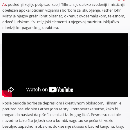
Ax
, poslednji koji je potpisao kao J. Tillman, je daleko svedeniji i mističniji,
obeležen apokaliptičnim vizijama i borbom za iskupljenje. Father John
Misty je njegov grešni brat blizanac, okrenut ovozemaljskom, telesnom,
odveć ljudskom. Svi religijski elementi u njegovoj muzici su isključivo
dionizijsko-paganskog karaktera.
Posle perioda borbe sa depresijom i kreativnom blokadom, Tillman je
preuzeo pseudonim Father John Misty u terapeutske svrhe, kako bi
mogao da nastavi da piše “o sebi, ali iz drugog lika”. Pesme su nastale
navodno tako što je Josh seo u kombi, nagutao se pečurki i vozio
besciljno zapadnom obalom, dok se nije skrasio u Laurel kanjonu, kraju