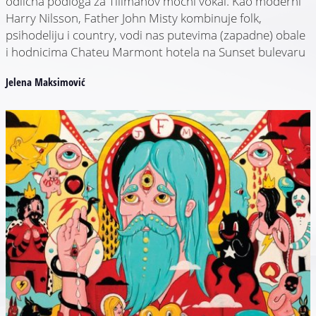
odlična podloga za Tillmanov moćni vokal. Kao moderni
Harry Nilsson, Father John Misty kombinuje folk,
psihodeliju i country, vodi nas putevima (zapadne) obale
i hodnicima Chateu Marmont hotela na Sunset bulevaru
Jelena Maksimović