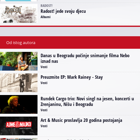
RADOST!
Radost! jede svoju djecu
Albumi
Od istog autora
Danas u Beogradu počinje snimanje filma Nebo
iznad nas
Vesti
Preuzmite EP: Mark Rainey - Stay
Vesti
Rundek Cargo trio: Novi singl na jesen, koncerti u
Zrenjaninu, Nišu i Beogradu
Vesti
Art & Music proslavlja 20 godina postojanja
Vesti