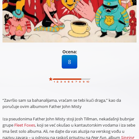
Ocena:
8
“Završio sam sa bahanalijama, vraćam se tebi kući draga,” kao da
poručuje ovim albumom Father John Misty
Iza pseudonima Father John Misty stoji Josh Tillman, nekadašnji bubnjar
grupe
Fleet Foxes
, koji se već okušao u kantautorskim vodama i iza sebe
ima šest solo albuma. Ali, ne dajte da vas aluzija na verskog vođu u
nazivu zavara – u odnosu na raskoš prisutnu na
Fear Fun
, album
Singing