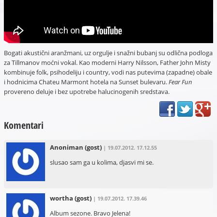
Bogati akustični aranžmani, uz orgulje i snažni bubanj su odlična podloga
za Tillmanov moćni vokal. Kao moderni Harry Nilsson, Father John Misty
kombinuje folk, psihodeliju i country, vodi nas putevima (zapadne) obale
i hodnicima Chateu Marmont hotela na Sunset bulevaru.
Fear Fun
provereno deluje i bez upotrebe halucinogenih sredstava.
Komentari
Anoniman
(gost)
| 19.07.2012. 17.12.55
slusao sam ga u kolima, djasvi mi se.
wortha
(gost)
| 19.07.2012. 17.39.46
Album sezone. Bravo Jelena!