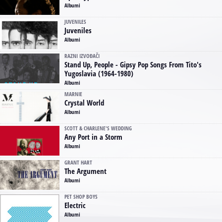
Albumi
JUVENILES
Juveniles
Albumi
RAZNI IZVOĐAČI
Stand Up, People - Gipsy Pop Songs From Tito's
Yugoslavia (1964-1980)
Albumi
MARNIE
Crystal World
Albumi
SCOTT & CHARLENE'S WEDDING
Any Port in a Storm
Albumi
GRANT HART
The Argument
Albumi
PET SHOP BOYS
Electric
Albumi