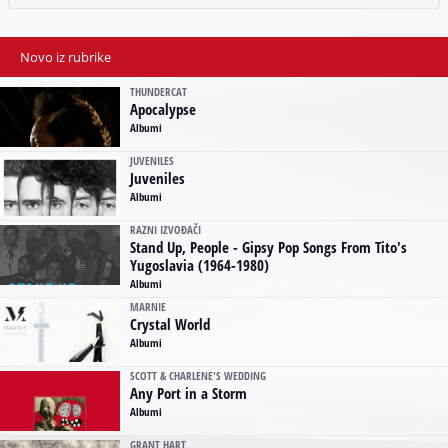
Novo iz rubrike
THUNDERCAT
Apocalypse
Albumi
JUVENILES
Juveniles
Albumi
RAZNI IZVOĐAČI
Stand Up, People - Gipsy Pop Songs From Tito's
Yugoslavia (1964-1980)
Albumi
MARNIE
Crystal World
Albumi
SCOTT & CHARLENE'S WEDDING
Any Port in a Storm
Albumi
GRANT HART