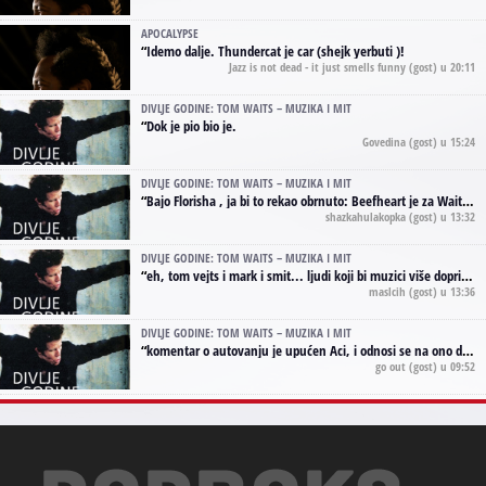
APOCALYPSE
“
Idemo dalje. Thundercat je car (shejk yerbuti )!
Jazz is not dead - it just smells funny
(gost) u 20:11
DIVLJE GODINE: TOM WAITS – MUZIKA I MIT
“
Dok je pio bio je.
Govedina
(gost) u 15:24
DIVLJE GODINE: TOM WAITS – MUZIKA I MIT
“
Bajo Florisha , ja bi to rekao obrnuto: Beefheart je za Waitsa, isto sto i Hendrix za Lenny Kravitza
shazkahulakopka
(gost) u 13:32
DIVLJE GODINE: TOM WAITS – MUZIKA I MIT
“
eh, tom vejts i mark i smit... ljudi koji bi muzici više doprineli da su radili kao vozači tramvaja u gsp-u.
maslcih
(gost) u 13:36
DIVLJE GODINE: TOM WAITS – MUZIKA I MIT
“
komentar o autovanju je upućen Aci, i odnosi se na ono drugo autovanje...'senzualnost Waitsa' ;)
go out
(gost) u 09:52