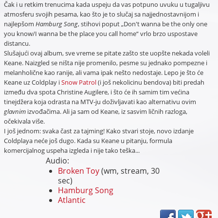
Čak i u retkim trenucima kada uspeju da vas potpuno uvuku u tugaljivu
atmosferu svojih pesama, kao što je to slučaj sa najjednostavnijom i
najlepšom
Hamburg Song
, stihovi poput „Don't wanna be the only one
you know/I wanna be the place you call home“ vrlo brzo uspostave
distancu.
Slušajući ovaj album, sve vreme se pitate zašto ste uopšte nekada voleli
Keane. Naizgled se ništa nije promenilo, pesme su jednako pompezne i
melanholične kao ranije, ali vama ipak nešto nedostaje. Lepo je što će
Keane uz Coldplay i
Snow Patrol
(i još nekolicinu bendova) biti predah
između dva spota Christine Augilere, i što će ih samim tim većina
tinejdžera koja odrasta na MTV-ju doživljavati kao alternativu ovim
glavnim
izvođačima. Ali ja sam od Keane, iz sasvim ličnih razloga,
očekivala više.
I još jednom: svaka čast za tajming! Kako stvari stoje, novo izdanje
Coldplaya neće još dugo. Kada su Keane u pitanju, formula
komercijalnog uspeha izgleda i nije tako teška...
Audio:
Broken Toy
(wm, stream, 30
sec)
Hamburg Song
Atlantic