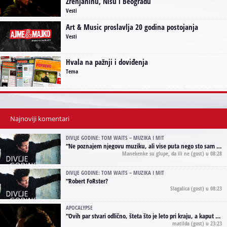
Zrenjaninu, Nišu i Beogradu
Vesti
Art & Music proslavlja 20 godina postojanja
Vesti
Hvala na pažnji i doviđenja
Tema
Najnoviji komentari
DIVLJE GODINE: TOM WAITS – MUZIKA I MIT
“
Ne poznajem njegovu muziku, ali vise puta nego sto sam to zazeleo gledao sam njegove umjetnicke slike na raznim stranama interneta. Te stoga zakljucujem da je Tom Waits Lady Gaga muzike namrstenih, ma
Manekenke su glupe, da ili ne
(gost) u 08:28
DIVLJE GODINE: TOM WAITS – MUZIKA I MIT
“
Robert FoRster?
Slagalica
(gost) u 08:23
APOCALYPSE
“
Ovih par stvari odlično, šteta što je leto pri kraju, a kaput koji te vervoatno podseća na pirotski ćilim je iz tradicije Navaho indijanaca ;)
matilda
(gost) u 23:23