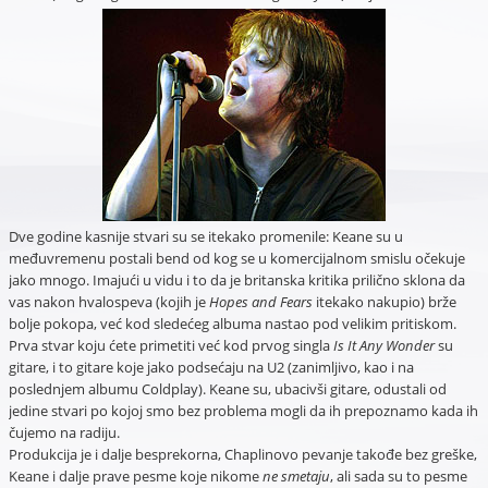
Dve godine kasnije stvari su se itekako promenile: Keane su u
međuvremenu postali bend od kog se u komercijalnom smislu očekuje
jako mnogo. Imajući u vidu i to da je britanska kritika prilično sklona da
vas nakon hvalospeva (kojih je
Hopes and Fears
itekako nakupio) brže
bolje pokopa, već kod sledećeg albuma nastao pod velikim pritiskom.
Prva stvar koju ćete primetiti već kod prvog singla
Is It Any Wonder
su
gitare, i to gitare koje jako podsećaju na U2 (zanimljivo, kao i na
poslednjem albumu Coldplay). Keane su, ubacivši gitare, odustali od
jedine stvari po kojoj smo bez problema mogli da ih prepoznamo kada ih
čujemo na radiju.
Produkcija je i dalje besprekorna, Chaplinovo pevanje takođe bez greške,
Keane i dalje prave pesme koje nikome
ne smetaju
, ali sada su to pesme