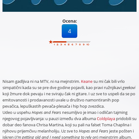
Ocena:
4
Nisam gadljiva ni na MTV, ni na mejnstrim.
Keane
su mi čak bili vrlo
simpatični kada su se pre dve godine pojavili, kao pravi ružnjikavi
geekovi
koji žmure dok pevaju i ne sviraju čak ni gitare. I uz sve to uspeli da se po
emitovanosti i prodavanosti uvale u društvo namontiranih pop
pevačica, lepuškastih pevača-plesača i hip hop zvezdica.
Udeo u uspehu
Hopes and Fears
nesumljivo je imao i odličan tajming
njegovog pojavljivanja: u pauzi između dva albuma
Coldplaya
pridobili su
dobar deo fanova Chrisa Martina, koji su pali na falset Toma Chaplina i
njihovu prijemčivu melanholiju. Uz sve to
Hopes and Fears
jeste pošten i
iskren (
I’m getting old and I need something to rely on
) mejnstrim album.