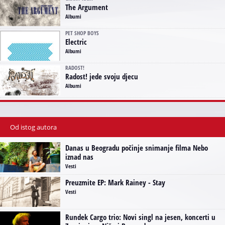
The Argument
Albumi
PET SHOP BOYS
Electric
Albumi
RADOST!
Radost! jede svoju djecu
Albumi
Od istog autora
Danas u Beogradu počinje snimanje filma Nebo
iznad nas
Vesti
Preuzmite EP: Mark Rainey - Stay
Vesti
Rundek Cargo trio: Novi singl na jesen, koncerti u