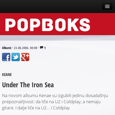
Vesti
Događaji
Recenzije
Albumi
·
23.08.2006. 00:00
·
1
Tekstovi
Top liste
KEANE
Scena
Under The Iron Sea
Arhive
Na novom albumu Kenae su izgubili jedinu dosadašnju
prepoznatljivost: da liče na U2 i Coldplay, a nemaju
gitare. I dalje liče na U2... I Coldplay