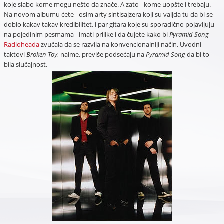
koje slabo kome mogu nešto da znače. A zato - kome uopšte i trebaju.
Na novom albumu ćete - osim arty sintisajzera koji su valjda tu da bi se
dobio kakav takav kredibilitet, i par gitara koje su sporadično pojavljuju
na pojedinim pesmama - imati prilike i da čujete kako bi
Pyramid Song
Radioheada
zvučala da se razvila na konvencionalniji način. Uvodni
taktovi
Broken Toy
, naime, previše podsećaju na
Pyramid Song
da bi to
bila slučajnost.