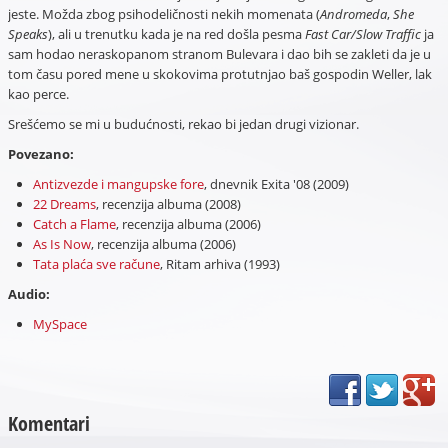
jeste. Možda zbog psihodeličnosti nekih momenata (
Andromeda
,
She
Speaks
), ali u trenutku kada je na red došla pesma
Fast Car/Slow Traffic
ja
sam hodao neraskopanom stranom Bulevara i dao bih se zakleti da je u
tom času pored mene u skokovima protutnjao baš gospodin Weller, lak
kao perce.
Srešćemo se mi u budućnosti, rekao bi jedan drugi vizionar.
Povezano:
Antizvezde i mangupske fore
, dnevnik Exita '08 (2009)
22 Dreams
, recenzija albuma (2008)
Catch a Flame
, recenzija albuma (2006)
As Is Now
, recenzija albuma (2006)
Tata plaća sve račune
, Ritam arhiva (1993)
Audio:
MySpace
Komentari