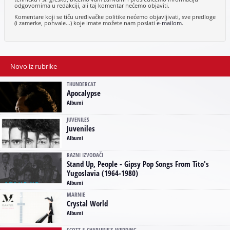
odgovornima u redakciji, ali taj komentar nećemo objaviti.
Komentare koji se tiču uređivačke politike nećemo objavljivati, sve predloge
(i zamerke, pohvale...) koje imate možete nam poslati
e-mailom
.
Novo iz rubrike
THUNDERCAT
Apocalypse
Albumi
JUVENILES
Juveniles
Albumi
RAZNI IZVOĐAČI
Stand Up, People - Gipsy Pop Songs From Tito's
Yugoslavia (1964-1980)
Albumi
MARNIE
Crystal World
Albumi