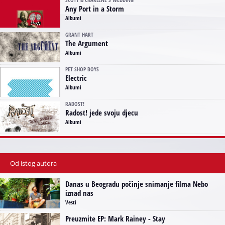
SCOTT & CHARLENE'S WEDDING
Any Port in a Storm
Albumi
GRANT HART
The Argument
Albumi
PET SHOP BOYS
Electric
Albumi
RADOST!
Radost! jede svoju djecu
Albumi
Od istog autora
Danas u Beogradu počinje snimanje filma Nebo
iznad nas
Vesti
Preuzmite EP: Mark Rainey - Stay