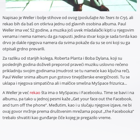
Napisao je Weller i bolje stihove od ovog (poslušajte
No Tears to Cry
), ali
rekao bih da baš on otkriva jednu od glavnih osobina albuma. Paul
Weller ima već 52 godine, a muzika još uvek mladalački kipti u njegovim
venama i nema nameru da ga napusti. Jedina stvar koja je sada tvrda kao
drvo je dakle njegova namera da svima pokaže da su se oni koji su ga
otpisali grdno prevarili.
Za razliku od starijih kolega, Roberta Planta i Boba Dylana, koji su
poslednjih godina doživeli preporod praveći muziku uslovno rečeno
prikladniju svojim godinama (mudrost se tu nameće kao ključna reč),
Paul Weller snima album pun gotovo tinejdžerske energičnosti. Tu se
uklapa i njegova simpatična ali i malčice smešna MySpace frizurica...
A Weller je već
rekao
šta ima o MySpaceu i Facebooku. Time se bavi i na
albumu, pa tako u jednoj pesmi kaže „Get your face out the Facebook,
and turn off the phone“. Međutim, kao i u slučaju njegove izjave, ne bi
ovaj govor mržnje prema društvenim mrežama poput „the Facebooka“
trebalo shvatiti kao gunđanje čiče kojeg je pregazilo vreme.