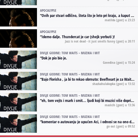
APOCALYPSE
“
Ovih par stvari odlično, šteta što je leto pri kraju, a kaput koji te vervoatno podseća na pirotski ćilim je iz tradicije Navaho indijanaca ;)
matilda
(gost) u 23:23
APOCALYPSE
“
Idemo dalje. Thundercat je car (shejk yerbuti )!
Jazz is not dead - it just smells funny
(gost) u 20:11
DIVLJE GODINE: TOM WAITS – MUZIKA I MIT
“
Dok je pio bio je.
Govedina
(gost) u 15:24
DIVLJE GODINE: TOM WAITS – MUZIKA I MIT
“
Bajo Florisha , ja bi to rekao obrnuto: Beefheart je za Waitsa, isto sto i Hendrix za Lenny Kravitza
shazkahulakopka
(gost) u 13:32
DIVLJE GODINE: TOM WAITS – MUZIKA I MIT
“
eh, tom vejts i mark i smit... ljudi koji bi muzici više doprineli da su radili kao vozači tramvaja u gsp-u.
maslcih
(gost) u 13:36
DIVLJE GODINE: TOM WAITS – MUZIKA I MIT
“
komentar o autovanju je upućen Aci, i odnosi se na ono drugo autovanje...'senzualnost Waitsa' ;)
go out
(gost) u 09:52