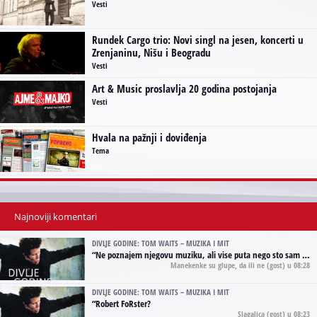
Vesti
Rundek Cargo trio: Novi singl na jesen, koncerti u
Zrenjaninu, Nišu i Beogradu
Vesti
Art & Music proslavlja 20 godina postojanja
Vesti
Hvala na pažnji i doviđenja
Tema
Najnoviji komentari
DIVLJE GODINE: TOM WAITS – MUZIKA I MIT
“
Ne poznajem njegovu muziku, ali vise puta nego sto sam to zazeleo gledao sam njegove umjetnicke slike na raznim stranama interneta. Te stoga zakljucujem da je Tom Waits Lady Gaga muzike namrstenih, ma
Manekenke su glupe, da ili ne
(gost) u 08:28
DIVLJE GODINE: TOM WAITS – MUZIKA I MIT
“
Robert FoRster?
Slagalica
(gost) u 08:23