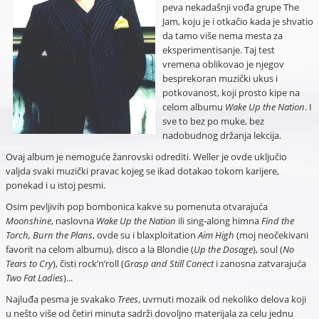
peva nekadašnji vođa grupe The
Jam, koju je i otkačio kada je shvatio
da tamo više nema mesta za
eksperimentisanje. Taj test
vremena oblikovao je njegov
besprekoran muzički ukus i
potkovanost, koji prosto kipe na
celom albumu
Wake Up the Nation
. I
sve to bez po muke, bez
nadobudnog držanja lekcija.
Ovaj album je nemoguće žanrovski odrediti. Weller je ovde uključio
valjda svaki muzički pravac kojeg se ikad dotakao tokom karijere,
ponekad i u istoj pesmi.
Osim pevljivih pop bombonica kakve su pomenuta otvarajuća
Moonshine
, naslovna
Wake Up the Nation
ili sing-along himna
Find the
Torch, Burn the Plans
, ovde su i blaxploitation
Aim High
(moj neočekivani
favorit na celom albumu), disco a la Blondie (
Up the Dosage
), soul (
No
Tears to Cry
), čisti rock’n’roll (
Grasp and Still Conect
i zanosna zatvarajuća
Two Fat Ladies
)...
Najluđa pesma je svakako
Trees
, uvrnuti mozaik od nekoliko delova koji
u nešto više od četiri minuta sadrži dovoljno materijala za celu jednu