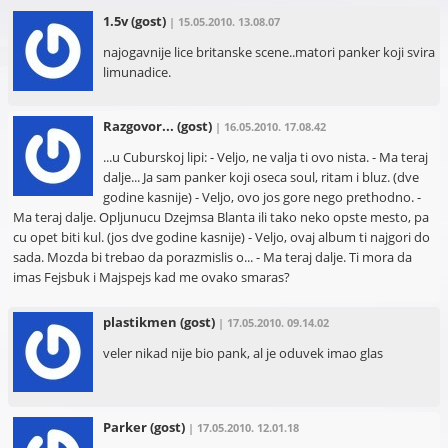
1.5v
(gost)
| 15.05.2010. 13.08.07
najogavnije lice britanske scene..matori panker koji svira
limunadice.
Razgovor...
(gost)
| 16.05.2010. 17.08.42
...u Cuburskoj lipi: - Veljo, ne valja ti ovo nista. - Ma teraj
dalje... Ja sam panker koji oseca soul, ritam i bluz. (dve
godine kasnije) - Veljo, ovo jos gore nego prethodno. -
Ma teraj dalje. Opljunucu Dzejmsa Blanta ili tako neko opste mesto, pa
cu opet biti kul. (jos dve godine kasnije) - Veljo, ovaj album ti najgori do
sada. Mozda bi trebao da porazmislis o... - Ma teraj dalje. Ti mora da
imas Fejsbuk i Majspejs kad me ovako smaras?
plastikmen
(gost)
| 17.05.2010. 09.14.02
veler nikad nije bio pank, al je oduvek imao glas
Parker
(gost)
| 17.05.2010. 12.01.18