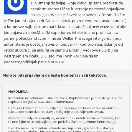
1.5v smanji doživljaj. Svoje olako ispisane predrasude,
neinformisanost i lične frustracije ne moraš objavljivati
na sav glas. Weller je čovek sa stavom i kičmom. To što
je The Jam, sticajem kritičarske lenjosti, povremeno svrstavan u punk (
o kome sve najbolje), ne znači da on i na tadašnjoj new wave sceni nije
bio pojava za sebe.Muzički superioran, intelektualno profilisan, sa
jasnim političkim stavom - mister Weller. Pre svega inteligentan pop
autor, stario je dostojanstveno i bez velikih kompromisa. Jedan je od
retkih autora čij se albumi ne samo u Britaniji već i ovde u Srbiji sa
nestrpljenjem očekuju. E, sad,ima i onih koji vole da im
pedesetogodišnjak peva o BUNT-u...
Morate biti prijavljeni da biste komentarisali tekstove.
NAPOMENA:
Komentari ne odražavaju stav redakcije Popboksa već je ono što je u njima
napisano isključivo stav autora komentara.
Da bi vaš komentar bio objavljen potrebno je da bude vezan za sadržinu
teksta, odnosno da predstavlja mišljenje o objavljenom tekstu.
Nećemo objavljivati uvredljive, nepristojne i netolerantne komentare, kao
ni one čijim bi se objavljivanjem prekršio Zakon o javnom informisanju.
Ukoliko nam u komentaru ukažete na činjeničnu, gramatičku, slovnu,
tehničku i sl. grešku, bićemo vam zahvalni i prosledićemo informaciju