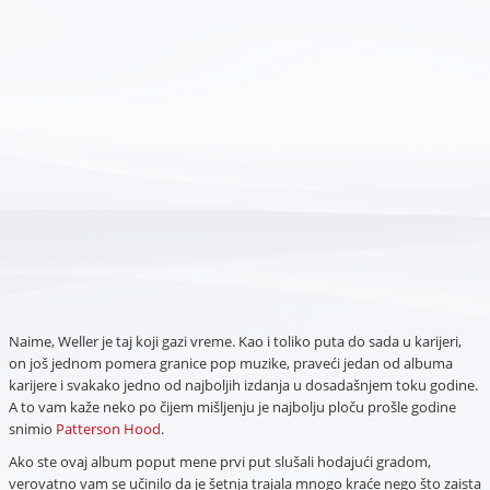
Naime, Weller je taj koji gazi vreme. Kao i toliko puta do sada u karijeri,
on još jednom pomera granice pop muzike, praveći jedan od albuma
karijere i svakako jedno od najboljih izdanja u dosadašnjem toku godine.
A to vam kaže neko po čijem mišljenju je najbolju ploču prošle godine
snimio
Patterson Hood
.
Ako ste ovaj album poput mene prvi put slušali hodajući gradom,
verovatno vam se učinilo da je šetnja trajala mnogo kraće nego što zaista