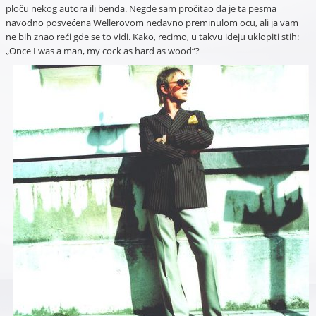
ploču nekog autora ili benda. Negde sam pročitao da je ta pesma
navodno posvećena Wellerovom nedavno preminulom ocu, ali ja vam
ne bih znao reći gde se to vidi. Kako, recimo, u takvu ideju uklopiti stih:
„Once I was a man, my cock as hard as wood“?