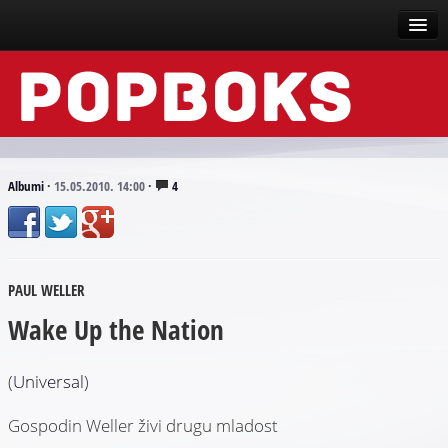
Vesti
Događaji
Recenzije
Albumi
·
15.05.2010. 14:00
·
4
Tekstovi
Top liste
PAUL WELLER
Scena
Wake Up the Nation
Arhive
(
Universal
)
Gospodin Weller živi drugu mladost