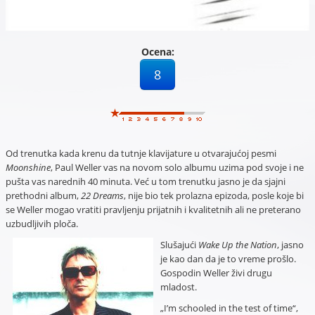
Ocena:
8
Od trenutka kada krenu da tutnje klavijature u otvarajućoj pesmi
Moonshine
, Paul Weller vas na novom solo albumu uzima pod svoje i ne
pušta vas narednih 40 minuta. Već u tom trenutku jasno je da sjajni
prethodni album,
22 Dreams
, nije bio tek prolazna epizoda, posle koje bi
se Weller mogao vratiti pravljenju prijatnih i kvalitetnih ali ne preterano
uzbudljivih ploča.
Slušajući
Wake Up the Nation
, jasno
je kao dan da je to vreme prošlo.
Gospodin Weller živi drugu
mladost.
„I’m schooled in the test of time“,