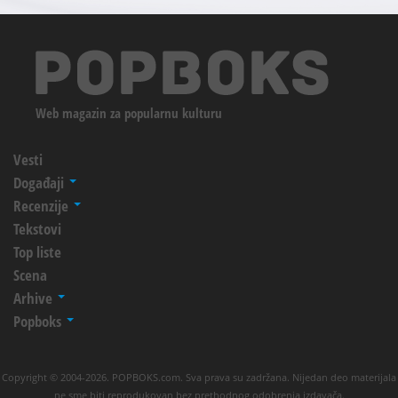
Web magazin za popularnu kulturu
Vesti
Događaji
Recenzije
Tekstovi
Top liste
Scena
Arhive
Popboks
Copyright © 2004-2026. POPBOKS.com. Sva prava su zadržana. Nijedan deo materijala
ne sme biti reprodukovan bez prethodnog odobrenja izdavača.