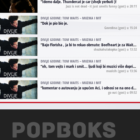
“
Idemo dalje. Thundercat je car (shejk yerbuti )!
Jazz is not dead - it just smells funny
(gost) u 20:11
DIVLJE GODINE: TOM WAITS – MUZIKA I MIT
“
Dok je pio bio je.
Govedina
(gost) u 15:24
DIVLJE GODINE: TOM WAITS – MUZIKA I MIT
“
Bajo Florisha , ja bi to rekao obrnuto: Beefheart je za Waitsa, isto sto i Hendrix za Lenny Kravitza
shazkahulakopka
(gost) u 13:32
DIVLJE GODINE: TOM WAITS – MUZIKA I MIT
“
eh, tom vejts i mark i smit... ljudi koji bi muzici više doprineli da su radili kao vozači tramvaja u gsp-u.
maslcih
(gost) u 13:36
DIVLJE GODINE: TOM WAITS – MUZIKA I MIT
“
komentar o autovanju je upućen Aci, i odnosi se na ono drugo autovanje...'senzualnost Waitsa' ;)
go out
(gost) u 09:52