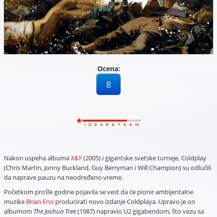
Ocena:
8
Nakon uspeha albuma
X&Y
(2005) i gigantske svetske turneje, Coldplay
(Chris Martin, Jonny Buckland, Guy Berryman i Will Champion) su odlučili
da naprave pauzu na neodređeno vreme.
Početkom prošle godine pojavila se vest da će pionir ambijentalne
muzike
Brian Eno
producirati novo izdanje Coldplaya. Upravo je on
albumom
The Joshua Tree
(1987) napravio U2 gigabendom, što vezu sa