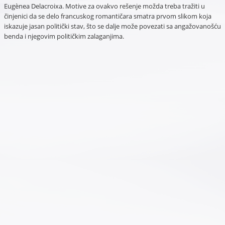
Eugènea Delacroixa. Motive za ovakvo rešenje možda treba tražiti u
činjenici da se delo francuskog romantičara smatra prvom slikom koja
iskazuje jasan politički stav, što se dalje može povezati sa angažovanošću
benda i njegovim političkim zalaganjima.