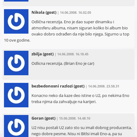
Nikola
(gost)
| 14.06.2008. 16.02.05
Odlična recenzija. Eno je dao super dinamiku i
atmosferu albuma, nisam siguran koliko bi album bio
ovako dobro odrađen da nije bilo njega. Sigurno u top
10 ove godine.
zbilja
(gost)
| 14.06.2008. 16.18.45
Odlicna recenzija. (Brian Eno je car)
bezbedonosni razlozi
(gost)
| 14.06.2008. 23.58.31
Konacno neko da kaze deo istine o U2, po nekima Eno
treba njima da zahvaljuje na karijeri.
Goran
(gost)
| 15.06.2008. 14.48.10
U2 nisu postali U2 zato sto su imali dobrog producenta,
nego dobre pesme. Nisu ni Bitlsi imali Eno-a, pa su