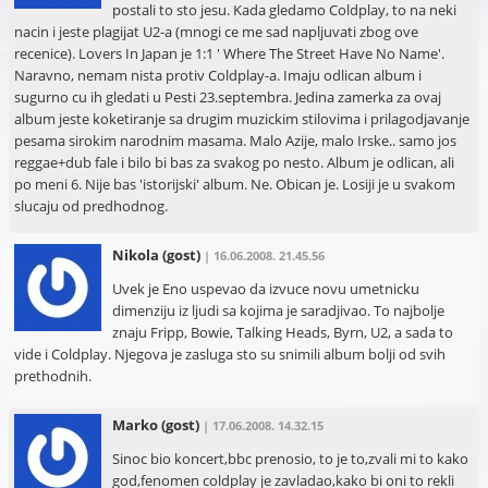
postali to sto jesu. Kada gledamo Coldplay, to na neki
nacin i jeste plagijat U2-a (mnogi ce me sad napljuvati zbog ove
recenice). Lovers In Japan je 1:1 ' Where The Street Have No Name'.
Naravno, nemam nista protiv Coldplay-a. Imaju odlican album i
sugurno cu ih gledati u Pesti 23.septembra. Jedina zamerka za ovaj
album jeste koketiranje sa drugim muzickim stilovima i prilagodjavanje
pesama sirokim narodnim masama. Malo Azije, malo Irske.. samo jos
reggae+dub fale i bilo bi bas za svakog po nesto. Album je odlican, ali
po meni 6. Nije bas 'istorijski' album. Ne. Obican je. Losiji je u svakom
slucaju od predhodnog.
Nikola
(gost)
| 16.06.2008. 21.45.56
Uvek je Eno uspevao da izvuce novu umetnicku
dimenziju iz ljudi sa kojima je saradjivao. To najbolje
znaju Fripp, Bowie, Talking Heads, Byrn, U2, a sada to
vide i Coldplay. Njegova je zasluga sto su snimili album bolji od svih
prethodnih.
Marko
(gost)
| 17.06.2008. 14.32.15
Sinoc bio koncert,bbc prenosio, to je to,zvali mi to kako
god,fenomen coldplay je zavladao,kako bi oni to rekli