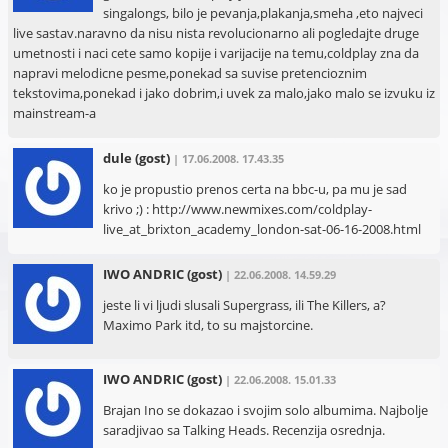
singalongs, bilo je pevanja,plakanja,smeha ,eto najveci
live sastav.naravno da nisu nista revolucionarno ali pogledajte druge
umetnosti i naci cete samo kopije i varijacije na temu,coldplay zna da
napravi melodicne pesme,ponekad sa suvise pretencioznim
tekstovima,ponekad i jako dobrim,i uvek za malo,jako malo se izvuku iz
mainstream-a
dule
(gost)
| 17.06.2008. 17.43.35
ko je propustio prenos certa na bbc-u, pa mu je sad
krivo ;) : http://www.newmixes.com/coldplay-
live_at_brixton_academy_london-sat-06-16-2008.html
IWO ANDRIC
(gost)
| 22.06.2008. 14.59.29
jeste li vi ljudi slusali Supergrass, ili The Killers, a?
Maximo Park itd, to su majstorcine.
IWO ANDRIC
(gost)
| 22.06.2008. 15.01.33
Brajan Ino se dokazao i svojim solo albumima. Najbolje
saradjivao sa Talking Heads. Recenzija osrednja.