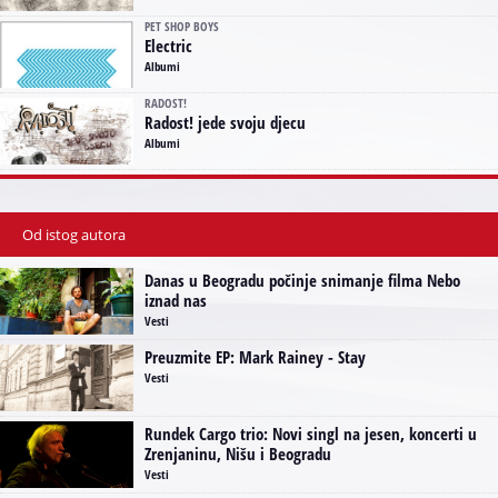
PET SHOP BOYS
Electric
Albumi
RADOST!
Radost! jede svoju djecu
Albumi
Od istog autora
Danas u Beogradu počinje snimanje filma Nebo
iznad nas
Vesti
Preuzmite EP: Mark Rainey - Stay
Vesti
Rundek Cargo trio: Novi singl na jesen, koncerti u
Zrenjaninu, Nišu i Beogradu
Vesti