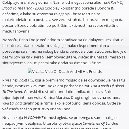
Coldplayom čini očiglednom. Naime, od megauspeha albuma
A Rush Of
Blood To The Head
(2002) Coldplay konstantno porede s Bonom &
dečacima, a kako su otvorena zalaganja Chrisa Martina za
maketradefair.com postajala sve veća, strah da bi upravo on mogao da
postane Bonov pobratim po političkim aktivnostima sve se više širio
među fanovima.
Na sreću, Brian Eno je već jednom sarađivao sa Coldplayom i rezultat je
bio interesantan, u svakom slučaju jednako eksperimentalan u
poređenju sa snimcima irskog benda iz perioda albuma
Zooropa
. Eno je u
pesmi
Low
na
X&Y
svirao i semplovao gitare, vraćao ih unazad i mešao sa
sintisajzerima, dajući pesmi tako dodatnu dimenziju širine.
Prvi singl
Violet Hill
, koji je premijerno mogao da se downloaduje na sajtu
benda, zvonkim klavirom i vokalom podseća na zvuk sa
A Rush Of Blood
To The Head.
Gitarski rif u strofi donosi dimamiku, dok u završnici
trijumfuje intiman vokal Chrisa Martina. Drugi singl, naslovna numera
Viva La Vida,
živahnog je ritma iako je potpuno lišena doboša. Ovde se
već oseća snažno prisustvo Briana Enoa.
Novina koju
VLVODAAHF
donosi ogleda se pre svega u samo naizgled
neupadljivim detaljima. U turobnoj otvarajućoj
Cemeteries Of London