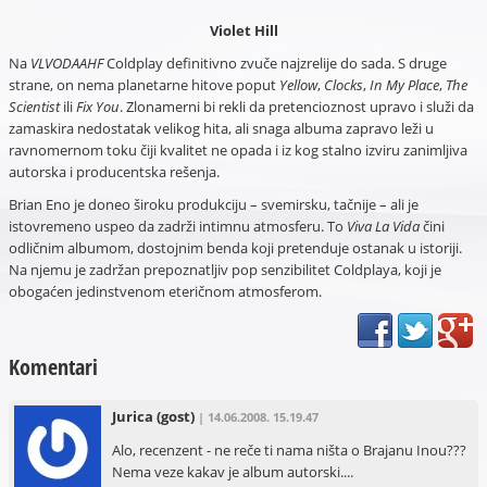
Violet Hill
Na
VLVODAAHF
Coldplay definitivno zvuče najzrelije do sada. S druge
strane, on nema planetarne hitove poput
Yellow
,
Clocks
,
In My Place
,
The
Scientist
ili
Fix You
.
Z
lonamerni bi rekli da pretencioznost upravo i služi da
zamaskira nedostatak velikog hita, ali snaga albuma zapravo leži u
ravnomernom toku čiji kvalitet ne opada i iz kog stalno izviru zanimljiva
autorska i producentska rešenja.
Brian Eno je doneo široku produkciju – svemirsku, tačnije – ali je
istovremeno uspeo da zadrži intimnu atmosferu. To
Viva La Vida
čini
odličnim albumom, dostojnim benda koji pretenduje ostanak u istoriji.
Na njemu je zadržan prepoznatljiv pop senzibilitet Coldplaya, koji je
obogaćen jedinstvenom eteričnom atmosferom.
Komentari
Jurica
(gost)
| 14.06.2008. 15.19.47
Alo, recenzent - ne reče ti nama ništa o Brajanu Inou???
Nema veze kakav je album autorski....