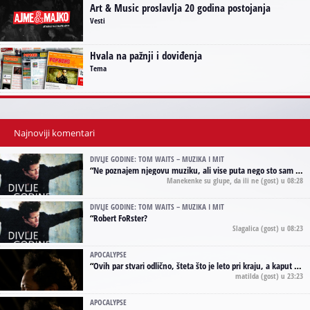
Art & Music proslavlja 20 godina postojanja
Vesti
Hvala na pažnji i doviđenja
Tema
Najnoviji komentari
DIVLJE GODINE: TOM WAITS – MUZIKA I MIT
“
Ne poznajem njegovu muziku, ali vise puta nego sto sam to zazeleo gledao sam njegove umjetnicke slike na raznim stranama interneta. Te stoga zakljucujem da je Tom Waits Lady Gaga muzike namrstenih, ma
Manekenke su glupe, da ili ne
(gost) u 08:28
DIVLJE GODINE: TOM WAITS – MUZIKA I MIT
“
Robert FoRster?
Slagalica
(gost) u 08:23
APOCALYPSE
“
Ovih par stvari odlično, šteta što je leto pri kraju, a kaput koji te vervoatno podseća na pirotski ćilim je iz tradicije Navaho indijanaca ;)
matilda
(gost) u 23:23
APOCALYPSE