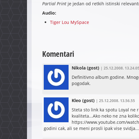
Partial Print
je jedan od retkih istinski relevan
Audio:
Tiger Lou MySpace
Komentari
Nikola
(gost)
| 25.12.2008. 13.24.0
Definitivno album godine. Mnogo 
pogodak.
Kleo
(gost)
| 25.12.2008. 13.56.55
Steta sto link ka spotu Loyal ne 
kvaliteta...Ako neko ne zna koliko
https://www.youtube.com/watch
godini cak, ali se meni prosli ipak vise svidja...