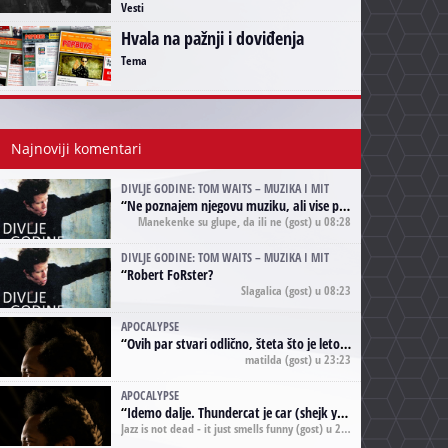
Vesti
Hvala na pažnji i doviđenja
Tema
Najnoviji komentari
DIVLJE GODINE: TOM WAITS – MUZIKA I MIT
“
Ne poznajem njegovu muziku, ali vise puta nego sto sam to zazeleo gledao sam njegove umjetnicke slike na raznim stranama interneta. Te stoga zakljucujem da je Tom Waits Lady Gaga muzike namrstenih, ma
Manekenke su glupe, da ili ne
(gost) u 08:28
DIVLJE GODINE: TOM WAITS – MUZIKA I MIT
“
Robert FoRster?
Slagalica
(gost) u 08:23
APOCALYPSE
“
Ovih par stvari odlično, šteta što je leto pri kraju, a kaput koji te vervoatno podseća na pirotski ćilim je iz tradicije Navaho indijanaca ;)
matilda
(gost) u 23:23
APOCALYPSE
“
Idemo dalje. Thundercat je car (shejk yerbuti )!
Jazz is not dead - it just smells funny
(gost) u 20:11