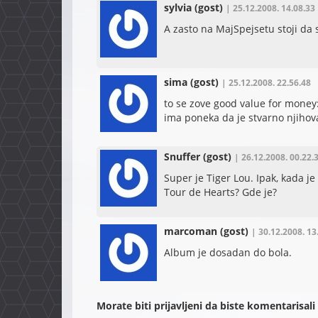
sylvia
(gost)
| 25.12.2008. 14.08.33
A zasto na MajSpejsetu stoji da
sima
(gost)
| 25.12.2008. 22.56.48
to se zove good value for money:
ima poneka da je stvarno njihov
Snuffer
(gost)
| 26.12.2008. 00.22.
Super je Tiger Lou. Ipak, kada je
Tour de Hearts? Gde je?
marcoman
(gost)
| 30.12.2008. 13
Album je dosadan do bola.
Morate biti prijavljeni da biste komentarisali