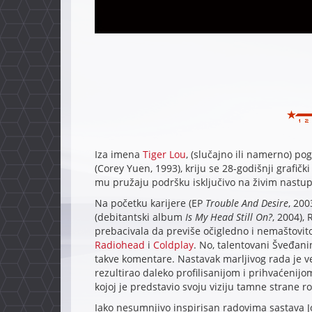
Iza imena
Tiger Lou
, (slučajno ili namerno) p
(Corey Yuen, 1993), kriju se 28-godišnji grafič
mu pružaju podršku isključivo na živim nastu
Na početku karijere (EP
Trouble And Desire
, 200
(debitantski album
Is My Head Still On?
, 2004),
prebacivala da previše očigledno i nemaštovit
Radiohead
i
Coldplay
. No, talentovani Šveđani
takve komentare. Nastavak marljivog rada je 
rezultirao daleko profilisanijom i prihvaćeni
kojoj je predstavio svoju viziju tamne strane r
Iako nesumnjivo inspirisan radovima sastava J