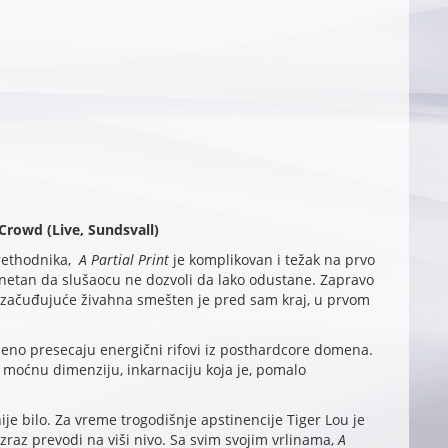
Crowd (Live, Sundsvall)
 prethodnika,
A Partial Print
je komplikovan i težak na prvo
agonetan da slušaocu ne dozvoli da lako odustane. Zapravo
 začuđujuće živahna smešten je pred sam kraj, u prvom
no presecaju energični rifovi iz posthardcore domena.
a moćnu dimenziju, inkarnaciju koja je, pomalo
ije bilo. Za vreme trogodišnje apstinencije Tiger Lou je
zraz prevodi na viši nivo. Sa svim svojim vrlinama,
A