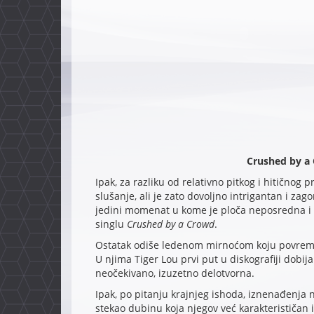
Crushed by a 
Ipak, za razliku od relativno pitkog i hitičnog
slušanje, ali je zato dovoljno intrigantan i z
jedini momenat u kome je ploča neposredna i
singlu
Crushed by a Crowd
.
Ostatak odiše ledenom mirnoćom koju povreme
U njima Tiger Lou prvi put u diskografiji dobij
neočekivano, izuzetno delotvorna.
Ipak, po pitanju krajnjeg ishoda, iznenađenja n
stekao dubinu koja njegov već karakterističan i