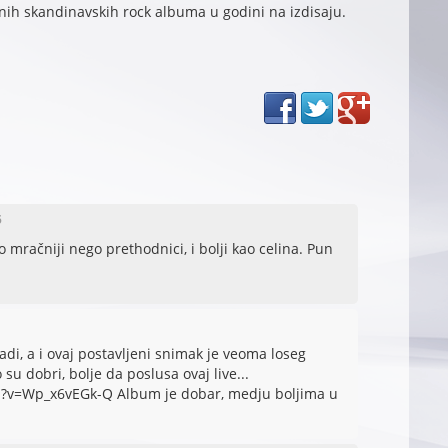
tnih skandinavskih rock albuma u godini na izdisaju.
5
mračniji nego prethodnici, i bolji kao celina. Pun
radi, a i ovaj postavljeni snimak je veoma loseg
 su dobri, bolje da poslusa ovaj live...
?v=Wp_x6vEGk-Q Album je dobar, medju boljima u