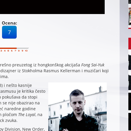
Ocena:
7
ogrešno preuzetog iz hongkonškog akcijaša
Fong Sai-Yuk
ki dizajner iz Stokholma Rasmus Kellerman i muzičari koji
pima.
3) i nešto kasnije
 Rasmusu je kritika često
o pokušava da stopi
n se nije obazirao na
već naredne godine
jom pločom
The Loyal
, na
ock zvuka.
oy Division, New Order,