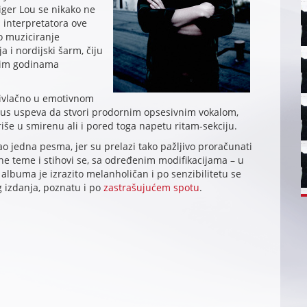
ger Lou se nikako ne
h interpretatora ove
o muziciranje
 i nordijski šarm, čiju
klim godinama
rivlačno u emotivnom
smus uspeva da stvori prodornim opsesivnim vokalom,
iše u smirenu ali i pored toga napetu ritam-sekciju.
ao jedna pesma, jer su prelazi tako pažljivo proračunati
ne teme i stihovi se, sa određenim modifikacijama – u
lbuma je izrazito melanholičan i po senzibilitetu se
izdanja, poznatu i po
zastrašujućem spotu
.