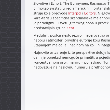
Slowdive i Echo & The Bunnymen, Rasmusov Ti
bi mogao svrstati u red američkih ili britanski
struje koje predvode
Interpol
i
Editors
. Njegov
karakterišu specifična skandinavska melanholija
je paradigmu u svetu gitarskog popa u prote
predstavljala grupa
Kent
.
Međutim, postoji nešto jezivo i neverovatno p
naboju i atmosferi prividne euforije koju Ra
utapanjem melodija i načinom na koji ih integr
Najnovije ostvarenje iz te perspektive deluje k
da ih je ponekad nemoguće primetiti, a pojedi
konceptualnom prog maniru – ponavljaju. Ton a
nadovezuje na naslovnu numeru s prethodnog 