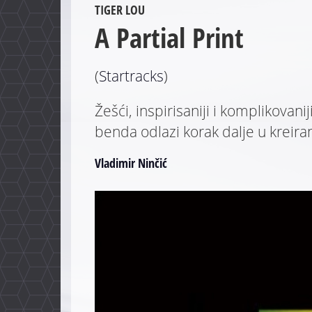
TIGER LOU
A Partial Print
(
Startracks
)
Žešći, inspirisaniji i komplikovan
benda odlazi korak dalje u kreir
Vladimir Ninčić