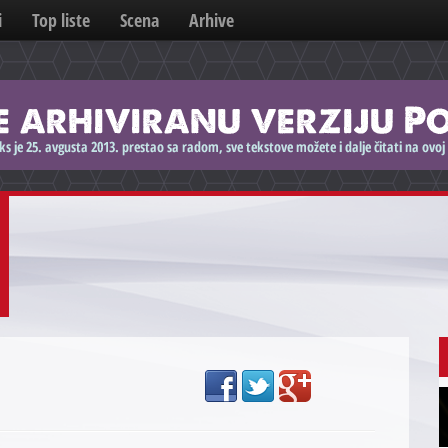
i
Top liste
Scena
Arhive