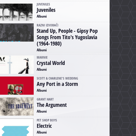
JUVENILES
Juveniles
Albumi
RAZNI IZVOĐAČI
Stand Up, People - Gipsy Pop
Songs From Tito's Yugoslavia
(1964-1980)
Albumi
MARNIE
Crystal World
Albumi
SCOTT & CHARLENE'S WEDDING
Any Port in a Storm
Albumi
GRANT HART
The Argument
Albumi
PET SHOP BOYS
Electric
Albumi