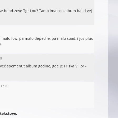
 se bend zove Tgr Lou? Tamo ima ceo album baj d vej
 malo low, pa malo depeche, pa malo soad, i jos plus
a.
39
 već spomenut album godine, gde je Friska Viljor -
.37.09
 tekstove.