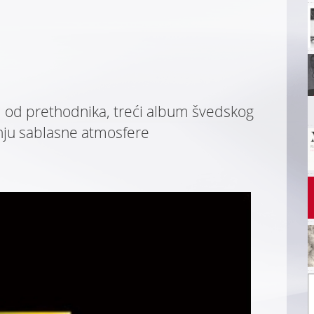
iji od prethodnika, treći album švedskog
anju sablasne atmosfere