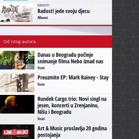
RADOST!
Radost! jede svoju djecu
Albumi
Od istog autora
Danas u Beogradu počinje
snimanje filma Nebo iznad nas
Vesti
Preuzmite EP: Mark Rainey - Stay
Vesti
Rundek Cargo trio: Novi singl na
jesen, koncerti u Zrenjaninu,
Nišu i Beogradu
Vesti
Art & Music proslavlja 20 godina
postojanja