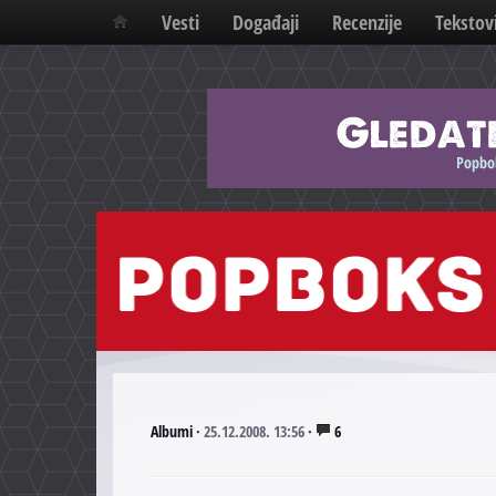
Vesti
Događaji
Recenzije
Tekstov
Albumi
·
25.12.2008. 13:56
·
6