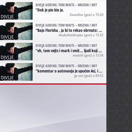
DIVLJE GODINE: TOM WAITS – MUZIKA I MIT
“
Dok je pio bio je.
Govedina
(gost) u 15:24
DIVLJE GODINE: TOM WAITS – MUZIKA I MIT
“
Bajo Florisha , ja bi to rekao obrnuto: Beefheart je za Waitsa, isto sto i Hendrix za Lenny Kravitza
shazkahulakopka
(gost) u 13:32
DIVLJE GODINE: TOM WAITS – MUZIKA I MIT
“
eh, tom vejts i mark i smit... ljudi koji bi muzici više doprineli da su radili kao vozači tramvaja u gsp-u.
maslcih
(gost) u 13:36
DIVLJE GODINE: TOM WAITS – MUZIKA I MIT
“
komentar o autovanju je upućen Aci, i odnosi se na ono drugo autovanje...'senzualnost Waitsa' ;)
go out
(gost) u 09:52