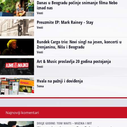
Danas u Beogradu počinje snimanje filma Nebo
iznad nas
Vesti
Preuzmite EP: Mark Rainey - Stay
Vesti
Rundek Cargo trio: Novi singl na jesen, koncerti u
Zrenjaninu, Nišu i Beogradu
Vesti
Art & Music proslavlja 20 godina postojanja
Vesti
Hvala na pažnji i doviđenja
Tema
Najnoviji komentari
DIVLJE GODINE: TOM WAITS – MUZIKA I MIT