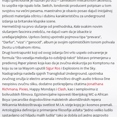
majci (prethodnik je nazvan po ocu – tamilskom militantnom aktivisti!),
to uopšte nije ispalo loše. Switch, londonski producent potpisan u tom
svojstvu na većini pesama, maestralno je obavio posao dajući inicijalnoj
pitkosti materijala oštricu i dubinu karakterističnu za underground
izdanja sa britanske klupske scene.
Hermetičniji na prvo slušanje od prethodnika,
Kala
svakim novim
slušanjem fascinira zrelošću, ne dajući vam da je izbacite iz
uređaja/plejliste. Uprkos čestoj upotrebi pojmova tipa “prevara”,
“Darfur”, “viza” i “genocid”, album je svojim optimističkim tonom pohvala
životu u tribalnom ritmu.
Drugi kontrapunkt koji od ovog izdanja čini vrlo uspelo ostvarenje je
formula “što-veselija-melodija-to-ozbiljniji-tekst” blistavo primenjena u
predivnoj
Paper planes
koja kao da je zvučna ekskurzija po Komptonu na
koju su se sa Mayom uputili
Sigur Ros
i Explosions in the Sky.
Nadogradnja nasleđa sjajnih Transglobal Underground, upotreba
zvučnog oružja iz electro arsenala i mnoštvo drugih audio trikova čine
neopisivu zvučnu sliku, dodatno potkrepljenu citatima
Jonathana
Richmana
,
Pixies
, Happy Mondays i
Clash
, kao i semplovima iz
bolivudskih filmova. Egzistencijalne ispovesti liberijskog MC-a African
Boya i pecaroške dogodovštine maloletnih aboridžinskih repera
Wilcannia Mobizoštravaju svetlost M.I.A. vizije kojoj je i kosmos premali.
Antologijska definicija iz primenjene filosofije asfalta “Jedno veliko ludilo
sastavljeno od hiljadu malih ludila” tako je dobila još jedno jezgrovito