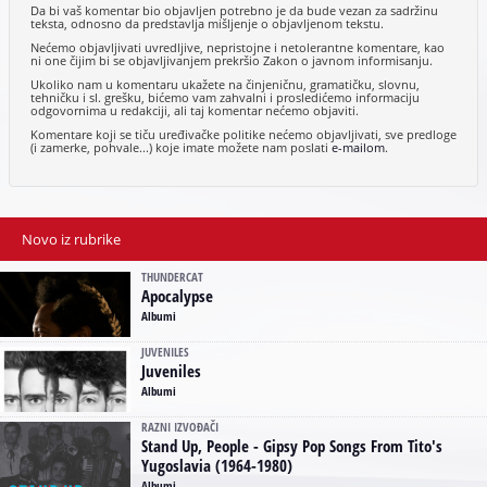
Da bi vaš komentar bio objavljen potrebno je da bude vezan za sadržinu
teksta, odnosno da predstavlja mišljenje o objavljenom tekstu.
Nećemo objavljivati uvredljive, nepristojne i netolerantne komentare, kao
ni one čijim bi se objavljivanjem prekršio Zakon o javnom informisanju.
Ukoliko nam u komentaru ukažete na činjeničnu, gramatičku, slovnu,
tehničku i sl. grešku, bićemo vam zahvalni i prosledićemo informaciju
odgovornima u redakciji, ali taj komentar nećemo objaviti.
Komentare koji se tiču uređivačke politike nećemo objavljivati, sve predloge
(i zamerke, pohvale...) koje imate možete nam poslati
e-mailom
.
Novo iz rubrike
THUNDERCAT
Apocalypse
Albumi
JUVENILES
Juveniles
Albumi
RAZNI IZVOĐAČI
Stand Up, People - Gipsy Pop Songs From Tito's
Yugoslavia (1964-1980)
Albumi