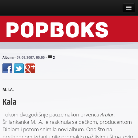
Vesti
Događaji
Recenzije
Albumi
·
07.09.2007. 00:00
·
2
Tekstovi
Top liste
M.I.A.
Scena
Kala
Arhive
Tokom dvogodišnje pauze nakon prvenca
Arular
,
Šrilankanka M.I.A. je raskinula sa dečkom, producentom
Diplom i potom snimila novi album. Ono što na
prethodnom izdanju nije promaklo pažljivim ušima, ovim