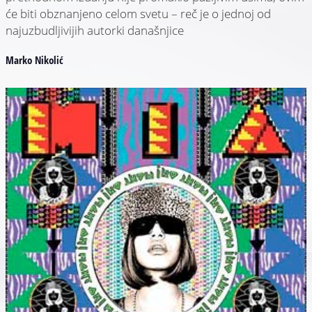
će biti obznanjeno celom svetu – reč je o jednoj od
najuzbudljivijih autorki današnjice
Marko Nikolić