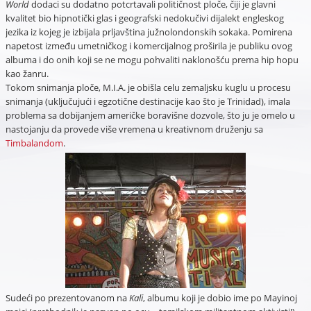
World
dodaci su dodatno potcrtavali političnost ploče, čiji je glavni
kvalitet bio hipnotički glas i geografski nedokučivi dijalekt engleskog
jezika iz kojeg je izbijala prljavština južnolondonskih sokaka. Pomirena
napetost između umetničkog i komercijalnog proširila je publiku ovog
albuma i do onih koji se ne mogu pohvaliti naklonošću prema hip hopu
kao žanru.
Tokom snimanja ploče, M.I.A. je obišla celu zemaljsku kuglu u procesu
snimanja (uključujući i egzotične destinacije kao što je Trinidad), imala
problema sa dobijanjem američke boravišne dozvole, što ju je omelo u
nastojanju da provede više vremena u kreativnom druženju sa
Timbalandom
.
Sudeći po prezentovanom na
Kali
, albumu koji je dobio ime po Mayinoj