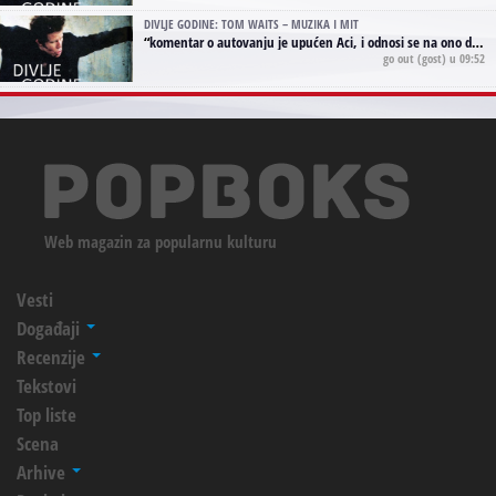
DIVLJE GODINE: TOM WAITS – MUZIKA I MIT
“
komentar o autovanju je upućen Aci, i odnosi se na ono drugo autovanje...'senzualnost Waitsa' ;)
go out
(gost) u 09:52
Web magazin za popularnu kulturu
Vesti
Događaji
Recenzije
Tekstovi
Top liste
Scena
Arhive