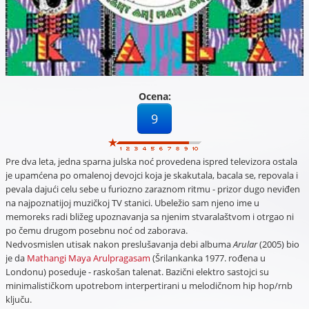
Ocena:
9
Pre dva leta, jedna sparna julska noć provedena ispred televizora ostala
je upamćena po omalenoj devojci koja je skakutala, bacala se, repovala i
pevala dajući celu sebe u furiozno zaraznom ritmu - prizor dugo neviđen
na najpoznatijoj muzičkoj TV stanici. Ubeležio sam njeno ime u
memoreks radi bližeg upoznavanja sa njenim stvaralaštvom i otrgao ni
po čemu drugom posebnu noć od zaborava.
Nedvosmislen utisak nakon preslušavanja debi albuma
Arular
(2005) bio
je da
Mathangi Maya Arulpragasam
(Šrilankanka 1977. rođena u
Londonu) poseduje - raskošan talenat. Bazični elektro sastojci su
minimalističkom upotrebom interpertirani u melodičnom hip hop/rnb
ključu.