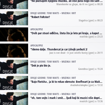
“
Ne poznajem njegovu muziku, ali vise puta nego sto sam to zazeleo gledao sam njegove umjetnicke slike na raznim stranama interneta. Te stoga zakljucujem da je Tom Waits Lady Gaga muzike namrstenih, ma
Manekenke su glupe, da ili ne
(gost) u 08:28
DIVLJE GODINE: TOM WAITS – MUZIKA I MIT
“
Robert FoRster?
Slagalica
(gost) u 08:23
APOCALYPSE
“
Ovih par stvari odlično, šteta što je leto pri kraju, a kaput koji te vervoatno podseća na pirotski ćilim je iz tradicije Navaho indijanaca ;)
matilda
(gost) u 23:23
APOCALYPSE
“
Idemo dalje. Thundercat je car (shejk yerbuti )!
Jazz is not dead - it just smells funny
(gost) u 20:11
DIVLJE GODINE: TOM WAITS – MUZIKA I MIT
“
Dok je pio bio je.
Govedina
(gost) u 15:24
DIVLJE GODINE: TOM WAITS – MUZIKA I MIT
“
Bajo Florisha , ja bi to rekao obrnuto: Beefheart je za Waitsa, isto sto i Hendrix za Lenny Kravitza
shazkahulakopka
(gost) u 13:32
DIVLJE GODINE: TOM WAITS – MUZIKA I MIT
“
eh, tom vejts i mark i smit... ljudi koji bi muzici više doprineli da su radili kao vozači tramvaja u gsp-u.
maslcih
(gost) u 13:36