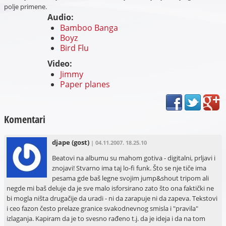
polje primene.
Audio:
Bamboo Banga
Boyz
Bird Flu
Video:
Jimmy
Paper planes
Komentari
djape
(gost)
| 04.11.2007. 18.25.10
Beatovi na albumu su mahom gotiva - digitalni, prljavi i
znojavi! Stvarno ima taj lo-fi funk. Što se nje tiče ima
pesama gde baš legne svojim jump&shout tripom ali
negde mi baš deluje da je sve malo isforsirano zato što ona faktički ne
bi mogla ništa drugačije da uradi - ni da zarapuje ni da zapeva. Tekstovi
i ceo fazon često prelaze granice svakodnevnog smisla i "pravila"
izlaganja. Kapiram da je to svesno rađeno t.j. da je ideja i da na tom