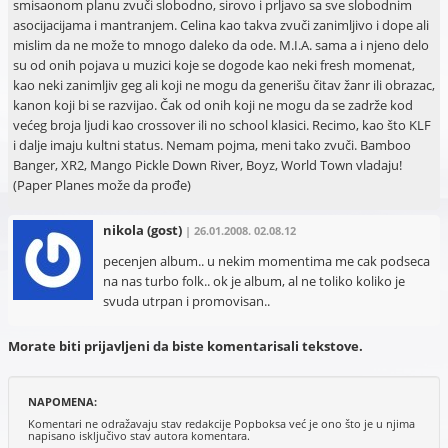
smisaonom planu zvuči slobodno, sirovo i prljavo sa sve slobodnim
asocijacijama i mantranjem. Celina kao takva zvuči zanimljivo i dope ali
mislim da ne može to mnogo daleko da ode. M.I.A. sama a i njeno delo
su od onih pojava u muzici koje se dogode kao neki fresh momenat,
kao neki zanimljiv geg ali koji ne mogu da generišu čitav žanr ili obrazac,
kanon koji bi se razvijao. Čak od onih koji ne mogu da se zadrže kod
većeg broja ljudi kao crossover ili no school klasici. Recimo, kao što KLF
i dalje imaju kultni status. Nemam pojma, meni tako zvuči. Bamboo
Banger, XR2, Mango Pickle Down River, Boyz, World Town vladaju!
(Paper Planes može da prođe)
nikola
(gost)
| 26.01.2008. 02.08.12
pecenjen album.. u nekim momentima me cak podseca
na nas turbo folk.. ok je album, al ne toliko koliko je
svuda utrpan i promovisan..
Morate biti prijavljeni da biste komentarisali tekstove.
NAPOMENA:
Komentari ne odražavaju stav redakcije Popboksa već je ono što je u njima
napisano isključivo stav autora komentara.