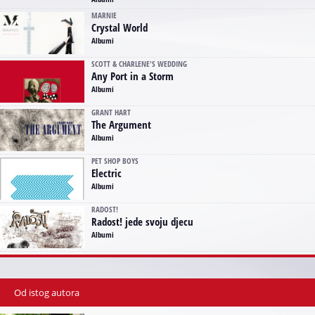
MARNIE
Crystal World
Albumi
SCOTT & CHARLENE'S WEDDING
Any Port in a Storm
Albumi
GRANT HART
The Argument
Albumi
PET SHOP BOYS
Electric
Albumi
RADOST!
Radost! jede svoju djecu
Albumi
Od istog autora