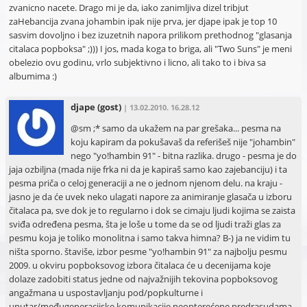
zvanicno nacete. Drago mi je da, iako zanimljiva dizel tribjut
zaHebancija zvana johambin ipak nije prva, jer djape ipak je top 10
sasvim dovoljno i bez izuzetnih napora prilikom prethodnog "glasanja
citalaca popboksa" ;))) I jos, mada koga to briga, ali "Two Suns" je meni
obelezio ovu godinu, vrlo subjektivno i licno, ali tako to i biva sa
albumima :)
djape
(gost)
| 13.02.2010. 16.28.12
@sm ;* samo da ukažem na par grešaka... pesma na
koju kapiram da pokušavaš da referišeš nije "johambin"
nego "yo!hambin 91" - bitna razlika. drugo - pesma je do
jaja ozbiljna (mada nije frka ni da je kapiraš samo kao zajebanciju) i ta
pesma priča o celoj generaciji a ne o jednom njenom delu. na kraju -
jasno je da će uvek neko ulagati napore za animiranje glasača u izboru
čitalaca pa, sve dok je to regularno i dok se cimaju ljudi kojima se zaista
sviđa određena pesma, šta je loše u tome da se od ljudi traži glas za
pesmu koja je toliko monolitna i samo takva himna? B-) ja ne vidim tu
ništa sporno. štaviše, izbor pesme "yo!hambin 91" za najbolju pesmu
2009. u okviru popboksovog izbora čitalaca će u decenijama koje
dolaze zadobiti status jedne od najvažnijih tekovina popboksovog
angažmana u uspostavljanju pod/popkulturne i
unutar/međugeneracijske komunikacije neopterećene predrasudama.