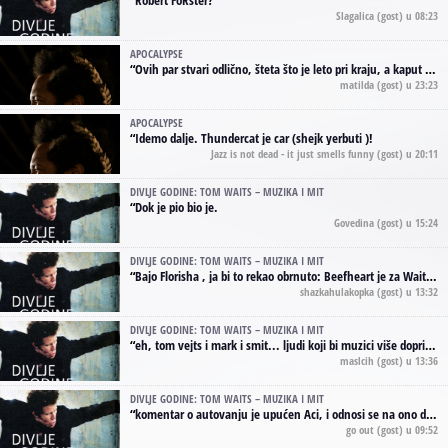
“
Robert FoRster?
Slagalica
(gost) u 08:23
APOCALYPSE
“
Ovih par stvari odlično, šteta što je leto pri kraju, a kaput koji te vervoatno podseća na pirotski ćilim je iz tradicije Navaho indijanaca ;)
matilda
(gost) u 23:23
APOCALYPSE
“
Idemo dalje. Thundercat je car (shejk yerbuti )!
Jazz is not dead - it just smells funny
(gost) u 20:11
DIVLJE GODINE: TOM WAITS – MUZIKA I MIT
“
Dok je pio bio je.
Govedina
(gost) u 15:24
DIVLJE GODINE: TOM WAITS – MUZIKA I MIT
“
Bajo Florisha , ja bi to rekao obrnuto: Beefheart je za Waitsa, isto sto i Hendrix za Lenny Kravitza
shazkahulakopka
(gost) u 13:32
DIVLJE GODINE: TOM WAITS – MUZIKA I MIT
“
eh, tom vejts i mark i smit... ljudi koji bi muzici više doprineli da su radili kao vozači tramvaja u gsp-u.
maslcih
(gost) u 13:36
DIVLJE GODINE: TOM WAITS – MUZIKA I MIT
“
komentar o autovanju je upućen Aci, i odnosi se na ono drugo autovanje...'senzualnost Waitsa' ;)
go out
(gost) u 09:52