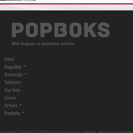
Web magazin za popularnu kulturu
Vesti
Događaji
Recenzije
Tekstovi
Top liste
Scena
Arhive
Popboks
Copyright © 2004-2026. POPBOKS.com. Sva prava su zadržana. Nijedan deo materijala