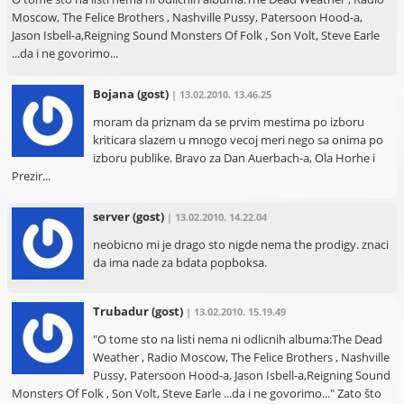
Moscow, The Felice Brothers , Nashville Pussy, Patersoon Hood-a,
Jason Isbell-a,Reigning Sound Monsters Of Folk , Son Volt, Steve Earle
...da i ne govorimo...
Bojana
(gost)
| 13.02.2010. 13.46.25
moram da priznam da se prvim mestima po izboru
kriticara slazem u mnogo vecoj meri nego sa onima po
izboru publike. Bravo za Dan Auerbach-a, Ola Horhe i
Prezir...
server
(gost)
| 13.02.2010. 14.22.04
neobicno mi je drago sto nigde nema the prodigy. znaci
da ima nade za bdata popboksa.
Trubadur
(gost)
| 13.02.2010. 15.19.49
"O tome sto na listi nema ni odlicnih albuma:The Dead
Weather , Radio Moscow, The Felice Brothers , Nashville
Pussy, Patersoon Hood-a, Jason Isbell-a,Reigning Sound
Monsters Of Folk , Son Volt, Steve Earle ...da i ne govorimo..." Zato što