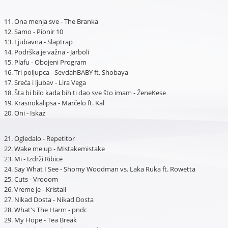
11. Ona menja sve - The Branka
12. Samo - Pionir 10
13. Ljubavna - Slaptrap
14. Podrška je važna - Jarboli
15. Plafu - Obojeni Program
16. Tri poljupca - SevdahBABY ft. Shobaya
17. Sreća i ljubav - Lira Vega
18. Šta bi bilo kada bih ti dao sve što imam - ŽeneKese
19. Krasnokalipsa - Marčelo ft. Kal
20. Oni - Iskaz
21. Ogledalo - Repetitor
22. Wake me up - Mistakemistake
23. Mi - Izdrži Ribice
24. Say What I See - Shomy Woodman vs. Laka Ruka ft. Rowetta
25. Cuts - Vrooom
26. Vreme je - Kristali
27. Nikad Dosta - Nikad Dosta
28. What's The Harm - pndc
29. My Hope - Tea Break