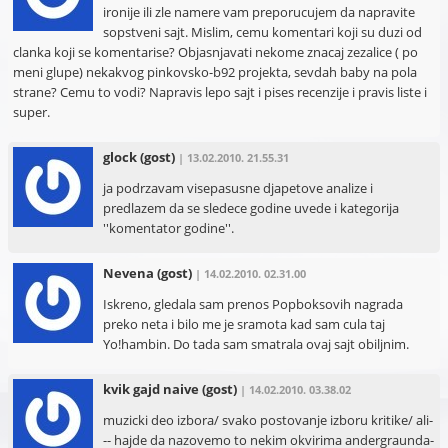
ironije ili zle namere vam preporucujem da napravite
sopstveni sajt. Mislim, cemu komentari koji su duzi od
clanka koji se komentarise? Objasnjavati nekome znacaj zezalice ( po
meni glupe) nekakvog pinkovsko-b92 projekta, sevdah baby na pola
strane? Cemu to vodi? Napravis lepo sajt i pises recenzije i pravis liste i
super.
glock
(gost)
| 13.02.2010. 21.55.31
ja podrzavam visepasusne djapetove analize i
predlazem da se sledece godine uvede i kategorija
''komentator godine''.
Nevena
(gost)
| 14.02.2010. 02.31.00
Iskreno, gledala sam prenos Popboksovih nagrada
preko neta i bilo me je sramota kad sam cula taj
Yo!hambin. Do tada sam smatrala ovaj sajt obiljnim.
kvik gajd naive
(gost)
| 14.02.2010. 03.38.02
muzicki deo izbora/ svako postovanje izboru kritike/ ali-
-- hajde da nazovemo to nekim okvirima andergraunda-