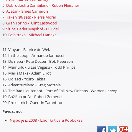
5.
Dobrodošli u Zombilend - Ruben Fleischer
6.
Avatar - James Cameron
7.
Taken (96 sati) - Pierre Morel
8.
Gran Torino - Clint Eastwood
9.
Slučaj Bader Majnhof - Uli Edel
10.
Bela traka - Michael Haneke
11. Vinyan - Fabrice du Welz
12. In the Loop - Armando Iannucci
13. Do neba - Pete Docter i Bob Peterson
14. Mamurluk u Las Vegasu - Todd Phillips
15. Meri i Maks - Adam Elliot
16. Odlasci - Yojiro Takita
17. Adventureland - Greg Mottola
18. The Bad Lieutenant - Port of Call New Orleans - Werner Herzog
19. Božićna priča - Robert Zemeckis
20. Prokletnici - Quentin Tarantino
Povezano:
Najbolje iz 2008 - Izbor kritičara Popboksa