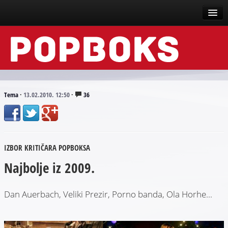
Vesti
Događaji
Recenzije
Tema
·
13.02.2010. 12:50
·
36
Tekstovi
Top liste
IZBOR KRITIČARA POPBOKSA
Scena
Najbolje iz 2009.
Arhive
Dan Auerbach, Veliki Prezir, Porno banda, Ola Horhe...