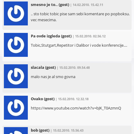
smesno je to..
(gost)
| 14.02.2010. 15.42.11
.. sto tobic tobic pise sam sebi komentare po popboksu.
vec mesecima.
Pa ovde izgleda
(gost)
| 15.02.2010. 02.56.12
Tobic,Stutgart,Repetitor i Dalibor i vode konferencije....
slacala
(gost)
| 15.02.2010. 09.54.48
malo nas je al smo govna
Ovako
(gost)
| 15.02.2010. 12.32.18
https://www.youtube.com/watch?v=bJK_T0AzmnQ
bob
(gost)
| 15.02.2010. 15.56.43