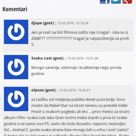
Komentari
djape
(gost)
| 13.02.2010. 13.15.24
ako je rvač na listi filmova zašto nije i tragač - oba su iz
2008??? :?????????????? tragač je najopuštenije za prvih
5.
Svaka cast
(gost)
| 13.02.2010. 13.21.28
Mnogo sarenije, obimnije i kvalitetnije nego prosle
godine.
elpaso
(gost)
| 13.02.2010. 13.42.51
za razliku od misljenja publike deset puta bolje. licno
mislim da Rebel Star na istom terenu su pretekli Veliki
Prezir u svakom pogledu ali eto ... prvo mesto za strani
album i film -svaka cast iako Gran torino treba staviti u prva tri svake
godine a ne samo ove PS. zasto do bola dosadni, naporni, neslusljivi
itd... Animal C. posle svake strane liste moraju biti u vrhu i ove? zasto?
O tome sto na listi nema ni odlicnih albuma:The Dead Weather , Radio