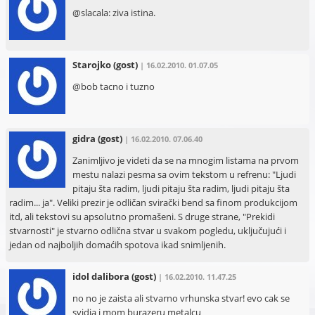
@slacala: ziva istina.
Starojko
(gost)
| 16.02.2010. 01.07.05
@bob tacno i tuzno
gidra
(gost)
| 16.02.2010. 07.06.40
Zanimljivo je videti da se na mnogim listama na prvom
mestu nalazi pesma sa ovim tekstom u refrenu: "Ljudi
pitaju šta radim, ljudi pitaju šta radim, ljudi pitaju šta
radim... ja". Veliki prezir je odličan svirački bend sa finom produkcijom
itd, ali tekstovi su apsolutno promašeni. S druge strane, "Prekidi
stvarnosti" je stvarno odlična stvar u svakom pogledu, uključujući i
jedan od najboljih domaćih spotova ikad snimljenih.
idol dalibora
(gost)
| 16.02.2010. 11.47.25
no no je zaista ali stvarno vrhunska stvar! evo cak se
svidja i mom burazeru metalcu