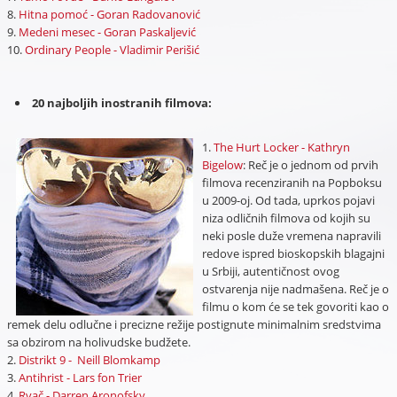
8.
Hitna pomoć - Goran Radovanović
9.
Medeni mesec - Goran Paskaljević
10.
Ordinary People - Vladimir Perišić
20 najboljih inostranih filmova:
1.
The Hurt Locker - Kathryn
Bigelow
: Reč je o jednom od prvih
filmova recenziranih na Popboksu
u 2009-oj. Od tada, uprkos pojavi
niza odličnih filmova od kojih su
neki posle duže vremena napravili
redove ispred bioskopskih blagajni
u Srbiji, autentičnost ovog
ostvarenja nije nadmašena. Reč je o
filmu o kom će se tek govoriti kao o
remek delu odlučne i precizne režije postignute minimalnim sredstvima
sa obzirom na holivudske budžete.
2.
Distrikt 9 - Neill Blomkamp
3.
Antihrist - Lars fon Trier
4.
Rvač - Darren Aronofsky