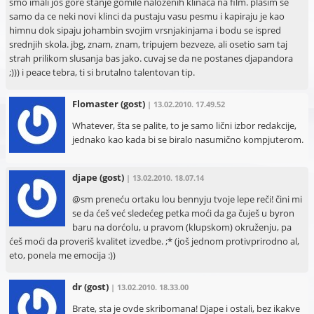
smo imali jos gore stanje gomile nalozenih klinaca na film. plasim se
samo da ce neki novi klinci da pustaju vasu pesmu i kapiraju je kao
himnu dok sipaju johambin svojim vrsnjakinjama i bodu se ispred
srednjih skola. jbg, znam, znam, tripujem bezveze, ali osetio sam taj
strah prilikom slusanja bas jako. cuvaj se da ne postanes djapandora
;))) i peace tebra, ti si brutalno talentovan tip.
Flomaster
(gost)
| 13.02.2010. 17.49.52
Whatever, šta se palite, to je samo lični izbor redakcije,
jednako kao kada bi se biralo nasumično kompjuterom.
djape
(gost)
| 13.02.2010. 18.07.14
@sm preneću ortaku lou bennyju tvoje lepe reči! čini mi
se da ćeš već sledećeg petka moći da ga čuješ u byron
baru na dorćolu, u pravom (klupskom) okruženju, pa
ćeš moći da proveriš kvalitet izvedbe. ;* (još jednom protivprirodno al,
eto, ponela me emocija :))
dr
(gost)
| 13.02.2010. 18.33.00
Brate, sta je ovde skribomana! Djape i ostali, bez ikakve