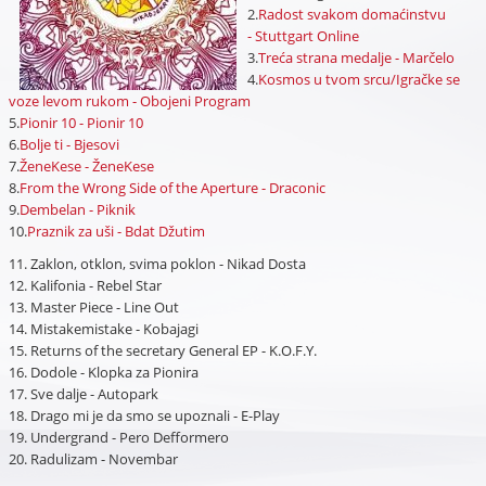
2.
Radost svakom domaćinstvu
- Stuttgart Online
3.
Treća strana medalje - Marčelo
4.
Kosmos u tvom srcu/Igračke se
voze levom rukom - Obojeni Program
5.
Pionir 10 - Pionir 10
6.
Bolje ti - Bjesovi
7.
ŽeneKese - ŽeneKese
8.
From the Wrong Side of the Aperture - Draconic
9.
Dembelan - Piknik
10.
Praznik za uši - Bdat Džutim
11. Zaklon, otklon, svima poklon - Nikad Dosta
12. Kalifonia - Rebel Star
13. Master Piece - Line Out
14. Mistakemistake - Kobajagi
15. Returns of the secretary General EP - K.O.F.Y.
16. Dodole - Klopka za Pionira
17. Sve dalje - Autopark
18. Drago mi je da smo se upoznali - E-Play
19. Undergrand - Pero Defformero
20. Radulizam - Novembar