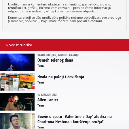
Ukoliko nam u komentaru ukažete na činjeničnu, gramatičku, slovnu,
tehničku i sl. grešku, bićemo vam zahvalni i prosledićemo informaciju
odgovornima u redakciji, ali taj komentar nećemo objaviti.
Komentare koji se tiču uređivačke politike nećemo objavljivati, sve predloge
(i zamerke, pohvale...) koje imate možete nam poslati
e-mailom
.
Novo iz rubrike
VLADA DIVLJAN, GODINU KASNIJE
Osmeh zelenog dana
Tema
Hvala na pažnji i doviđenja
Tema
IN MEMORIAM
Allen Lanier
Tema
Bowie u spotu 'Valentine's Day' aludira na
Charltona Hestona i korišćenje oružja?
Tema