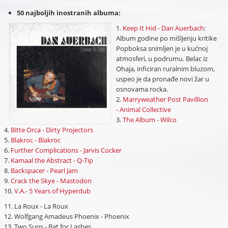
50 najboljih inostranih albuma:
1.
Keep It Hid - Dan Auerbach
:
Album godine po mišljenju kritike
Popboksa snimljen je u kućnoj
atmosferi, u podrumu. Belac iz
Ohaja, inficiran ruralnim bluzom,
uspeo je da pronađe novi žar u
osnovama rocka.
2.
Marryweather Post Pavillion
- Animal Collective
3.
The Album - Wilco
4.
Bitte Orca - Dirty Projectors
5.
Blakroc - Blakroc
6.
Further Complications - Jarvis Cocker
7.
Kamaal the Abstract - Q-Tip
8.
Backspacer - Pearl Jam
9.
Crack the Skye - Mastodon
10.
V.A.- 5 Years of Hyperdub
11. La Roux - La Roux
12. Wolfgang Amadeus Phoenix - Phoenix
13. Two Suns - Bat for Lashes