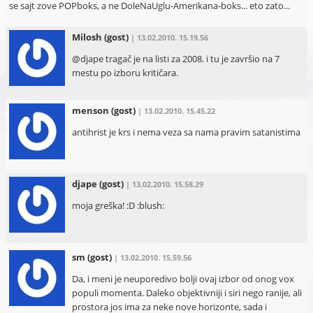
se sajt zove POPboks, a ne DoleNaUglu-Amerikana-boks... eto zato...
Milosh
(gost)
| 13.02.2010. 15.19.56
@djape tragač je na listi za 2008. i tu je završio na 7
mestu po izboru kritičara.
menson
(gost)
| 13.02.2010. 15.45.22
antihrist je krs i nema veza sa nama pravim satanistima
djape
(gost)
| 13.02.2010. 15.58.29
moja greška! :D :blush:
sm
(gost)
| 13.02.2010. 15.59.56
Da, i meni je neuporedivo bolji ovaj izbor od onog vox
populi momenta. Daleko objektivniji i siri nego ranije, ali
prostora jos ima za neke nove horizonte, sada i