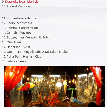
9.
Krasnokalipsa - Marčelo
10. Prevod - Vrooom
11. Komentator - Slaptrap
12. Radio - Sinestezija
13. Somna - Consecration
14. Osmeh - Pop-ups
15. Boogeyman - Ventolin ft. Foto
16. Oni - Iskaz
17. Debeli lad - S.A.R.S.
18. Out There - King Ali Baba & Mistakemistake
19. Petar Pan - Hashish Club
20. Izdaja - Bjesovi