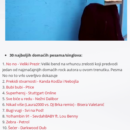
30 najboljih domaćih pesama/singlova:
1.
No no - Veliki Prezir
: Veliki bend na vrhuncu zrelosti koji predvodi
jedan od najznačajnijih domaćih rock autora u ovom trenutku. Pesma
No no to vrlo uverljivo dokazuje
2.
Prekidi stvarnosti - Kanda Kodža i Nebojša
3.
Bubi bubi - Ptice
4.
Superheroj - Stuttgart Online
5.
Sve biće u redu - Nežni Dalibor
6.
Nikad više (Laura2000 vs. DJ Brka remix) - Bisera Valetanić
7.
Bugi vugi - Svi na Pod!
8.
Yo!hambin 91 - SevdahBABY ft. Lou Benny
9.
Zebra - Petrol
10.
Šećer - Darkwood Dub