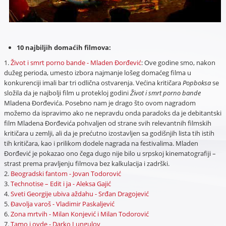
10 najbiljih domaćih filmova:
1.
Život i smrt porno bande - Mladen Đorđević
: Ove godine smo, nakon
dužeg perioda, umesto izbora najmanje lošeg domaćeg filma u
konkurenciji imali bar tri odlična ostvarenja. Većina kritičara
Popboksa
se
složila da je najbolji film u protekloj godini
Život i smrt porno bande
Mladena Đorđevića. Posebno nam je drago što ovom nagradom
možemo da ispravimo ako ne nepravdu onda paradoks da je debitantski
film Mladena Đorđevića pohvaljen od strane svih relevantnih filmskih
kritičara u zemlji, ali da je prećutno izostavljen sa godišnjih lista tih istih
tih kritičara, kao i prilikom dodele nagrada na festivalima. Mladen
Đorđević je pokazao ono čega dugo nije bilo u srpskoj kinematografiji –
strast prema pravljenju filmova bez kalkulacija i zadrški.
2.
Beogradski fantom - Jovan Todorović
3.
Technotise – Edit i ja - Aleksa Gajić
4.
Sveti Georgije ubiva aždahu - Srđan Dragojević
5.
Đavolja varoš - Vladimir Paskaljević
6.
Zona mrtvih - Milan Konjević i Milan Todorović
7.
Tamo i ovde - Darko Lungulov