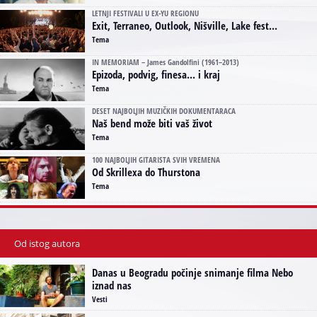
LETNJI FESTIVALI U EX-YU REGIONU
Exit, Terraneo, Outlook, Nišville, Lake fest...
Tema
IN MEMORIAM – James Gandolfini (1961–2013)
Epizoda, podvig, finesa... i kraj
Tema
DESET NAJBOLJIH MUZIČKIH DOKUMENTARACA
Naš bend može biti vaš život
Tema
100 NAJBOLJIH GITARISTA SVIH VREMENA
Od Skrillexa do Thurstona
Tema
Od istog autora
Danas u Beogradu počinje snimanje filma Nebo
iznad nas
Vesti