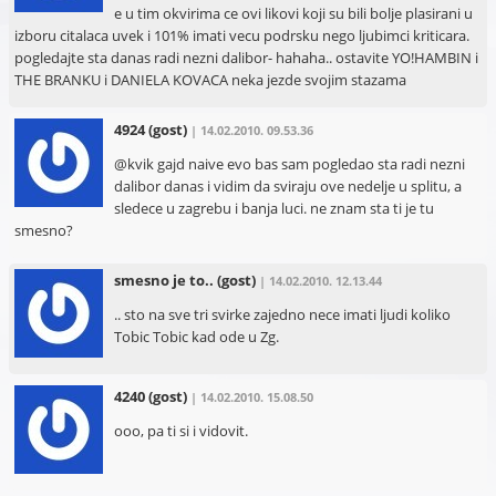
e u tim okvirima ce ovi likovi koji su bili bolje plasirani u
izboru citalaca uvek i 101% imati vecu podrsku nego ljubimci kriticara.
pogledajte sta danas radi nezni dalibor- hahaha.. ostavite YO!HAMBIN i
THE BRANKU i DANIELA KOVACA neka jezde svojim stazama
4924
(gost)
| 14.02.2010. 09.53.36
@kvik gajd naive evo bas sam pogledao sta radi nezni
dalibor danas i vidim da sviraju ove nedelje u splitu, a
sledece u zagrebu i banja luci. ne znam sta ti je tu
smesno?
smesno je to..
(gost)
| 14.02.2010. 12.13.44
.. sto na sve tri svirke zajedno nece imati ljudi koliko
Tobic Tobic kad ode u Zg.
4240
(gost)
| 14.02.2010. 15.08.50
ooo, pa ti si i vidovit.