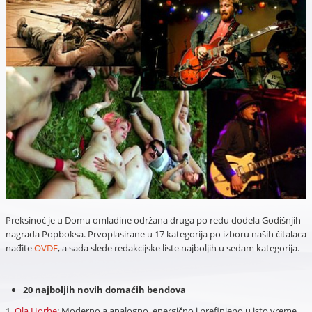
Preksinoć je u Domu omladine održana druga po redu dodela Godišnjih
nagrada Popboksa. Prvoplasirane u 17 kategorija po izboru naših čitalaca
nađite
OVDE
, a sada slede redakcijske liste najboljih u sedam kategorija.
20 najboljih novih domaćih bendova
1.
Ola Horhe
: Moderno a analogno, energično i prefinjeno u isto vreme.