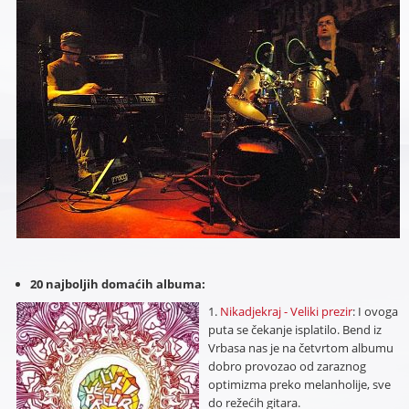
20 najboljih domaćih albuma:
1.
Nikadjekraj - Veliki prezir
: I ovoga
puta se čekanje isplatilo. Bend iz
Vrbasa nas je na četvrtom albumu
dobro provozao od zaraznog
optimizma preko melanholije, sve
do režećih gitara.