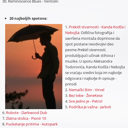
30. Reminiscence Blues - Ventolin
20 najboljih spotova:
1.
Prekidi stvarnosti - Kanda Kodža i
Nebojša
: Odlična fotografija i
savršena montaža doprinose da
spot postane neodvojivi deo
pesme
Prekidi stvarnosti
,
produbljujući učinak stihova i
muzike. U spotu Aleksandra
Todorovića, Kanda Kodža i Nebojša
se vraćaju sredini koja im najbolje
odgovara i najbolje ih opisuje -
prirodi
2.
Nemački štim - Virvel
3.
Bez tebe - ŽeneKese
4.
Sve jedno je - Petrol
5.
Podrška je važna - Jarboli
6.
Robote - Darkwood Dub
7.
Zlatna stolica - Pionir 10
8.
Pucketanje prstima - Autopark