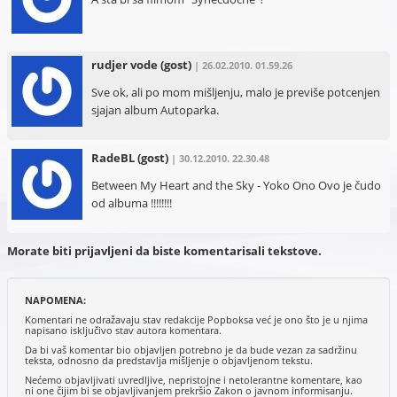
rudjer vode
(gost)
| 26.02.2010. 01.59.26
Sve ok, ali po mom mišljenju, malo je previše potcenjen
sjajan album Autoparka.
RadeBL
(gost)
| 30.12.2010. 22.30.48
Between My Heart and the Sky - Yoko Ono Ovo je čudo
od albuma !!!!!!!!
Morate biti prijavljeni da biste komentarisali tekstove.
NAPOMENA:
Komentari ne odražavaju stav redakcije Popboksa već je ono što je u njima
napisano isključivo stav autora komentara.
Da bi vaš komentar bio objavljen potrebno je da bude vezan za sadržinu
teksta, odnosno da predstavlja mišljenje o objavljenom tekstu.
Nećemo objavljivati uvredljive, nepristojne i netolerantne komentare, kao
ni one čijim bi se objavljivanjem prekršio Zakon o javnom informisanju.