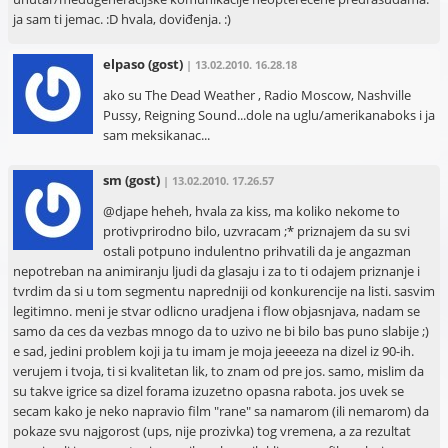
ja sam ti jemac. :D hvala, doviđenja. :)
elpaso
(gost)
| 13.02.2010. 16.28.18
ako su The Dead Weather , Radio Moscow, Nashville
Pussy, Reigning Sound...dole na uglu/amerikanaboks i ja
sam meksikanac...
sm
(gost)
| 13.02.2010. 17.26.57
@djape heheh, hvala za kiss, ma koliko nekome to
protivprirodno bilo, uzvracam ;* priznajem da su svi
ostali potpuno indulentno prihvatili da je angazman
nepotreban na animiranju ljudi da glasaju i za to ti odajem priznanje i
tvrdim da si u tom segmentu napredniji od konkurencije na listi. sasvim
legitimno. meni je stvar odlicno uradjena i flow objasnjava, nadam se
samo da ces da vezbas mnogo da to uzivo ne bi bilo bas puno slabije ;)
e sad, jedini problem koji ja tu imam je moja jeeeeza na dizel iz 90-ih.
verujem i tvoja, ti si kvalitetan lik, to znam od pre jos. samo, mislim da
su takve igrice sa dizel forama izuzetno opasna rabota. jos uvek se
secam kako je neko napravio film "rane" sa namarom (ili nemarom) da
pokaze svu najgorost (ups, nije prozivka) tog vremena, a za rezultat