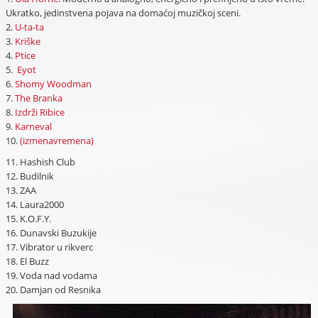
Ukratko, jedinstvena pojava na domaćoj muzičkoj sceni.
2.
U-ta-ta
3.
Kriške
4.
Ptice
5.
Eyot
6.
Shomy Woodman
7.
The Branka
8.
Izdrži Ribice
9.
Karneval
10.
(izmenavremena)
11. Hashish Club
12. Budilnik
13. ZAA
14. Laura2000
15. K.O.F.Y.
16. Dunavski Buzukije
17. Vibrator u rikverc
18. El Buzz
19. Voda nad vodama
20. Damjan od Resnika