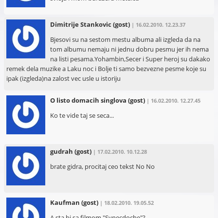
Dimitrije Stankovic
(gost)
| 16.02.2010. 12.23.37
Bjesovi su na sestom mestu albuma ali izgleda da na
tom albumu nemaju ni jednu dobru pesmu jer ih nema
na listi pesama.Yohambin,Secer i Super heroj su dakako
remek dela muzike a Laku noc i Bolje ti samo bezvezne pesme koje su
ipak (izgleda)na zalost vec usle u istoriju
O listo domacih singlova
(gost)
| 16.02.2010. 12.27.45
Ko te vide taj se seca...
gudrah
(gost)
| 17.02.2010. 10.12.28
brate gidra, procitaj ceo tekst No No
Kaufman
(gost)
| 18.02.2010. 19.05.52
A sta bi sa filmom "Synecdoche"?