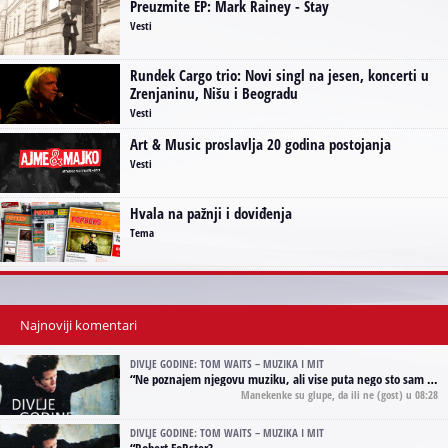
Preuzmite EP: Mark Rainey - Stay
Vesti
Rundek Cargo trio: Novi singl na jesen, koncerti u
Zrenjaninu, Nišu i Beogradu
Vesti
Art & Music proslavlja 20 godina postojanja
Vesti
Hvala na pažnji i doviđenja
Tema
Najnoviji komentari
DIVLJE GODINE: TOM WAITS – MUZIKA I MIT
“
Ne poznajem njegovu muziku, ali vise puta nego sto sam to zazeleo gledao sam njegove umjetnicke slike na raznim stranama interneta. Te stoga zakljucujem da je Tom Waits Lady Gaga muzike namrstenih, ma
Manekenke su glupe, da ili ne
(gost) u 08:28
DIVLJE GODINE: TOM WAITS – MUZIKA I MIT