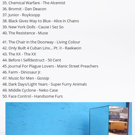
35. Chemical Warfare - The Alcemist
36. Bromst - Dan Deacon
37. Junior - Royksopp
38. Black Gives Way to Blue - Alice in Chains
39. New York Dolls - Cause I Sez So
40. The Resistence - Muse
41. The Chair in the Doorway - Living Colour
42. Only Built 4 Cuban Linx... Pt. II - Raekwon
43. The XX - The XX
44. Before I Selfdestruct - 50 Cent
45. Journal For Plague Lovers - Manic Street Preachers
46. Farm - Dinosaur Jr.
47. Music for Men - Gossip
48. Dark Days/Light Years - Super Furry Animals
49. Middle Cyclone - Neko Case
50. Face Control - Handsome Furs